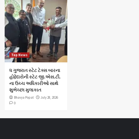
Top News
ધ ગુજરાત સ્ટેટ ટેક્સ બારના
હોદ્દેદારોની સ્ટેટ જી.એસ.ટી.
ના ઉચ્ચ અધિકારીઓ સાથે
શુભેચ્છા મુલાકાત
Bhavya Popat
July 28, 2026
0