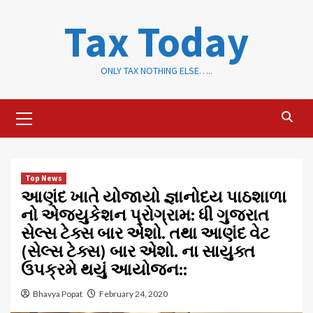
Skip
Tax Today
to
content
ONLY TAX NOTHING ELSE…..
Primary
Menu
Top News
આણંદ ખાતે યોજાયો જ્ઞાનોદય પાઠશાળા
નો એજ્યુકેશન પ્રોગ્રામ: ધી ગુજરાત
સેલ્સ ટેક્સ બાર એશો. તથા આણંદ વેટ
(સેલ્સ ટેક્સ) બાર એશો. ના સાયુક્ત
ઉપક્રમે થયું આયોજન::
Bhavya Popat
February 24, 2020