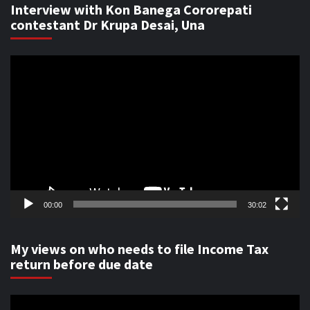
Interview with Kon Banega Cororepati
contestant Dr Krupa Desai, Una
Video
Player
00:00
30:02
My views on who needs to file Income Tax
return before due date
Video