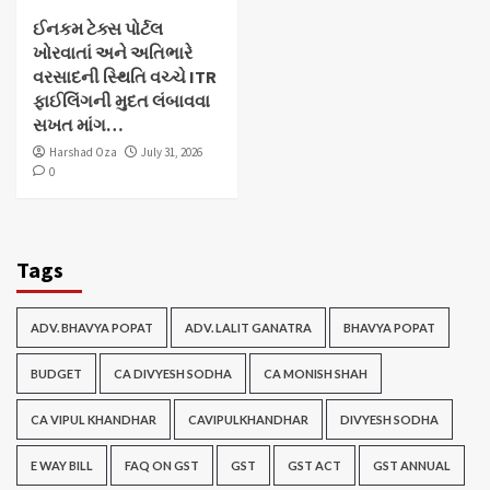
ઈનકમ ટેક્સ પોર્ટલ
ખોરવાતાં અને અતિભારે
વરસાદની સ્થિતિ વચ્ચે ITR
ફાઈલિંગની મુદત લંબાવવા
સખત માંગ…
Harshad Oza
July 31, 2026
0
Tags
ADV. BHAVYA POPAT
ADV. LALIT GANATRA
BHAVYA POPAT
BUDGET
CA DIVYESH SODHA
CA MONISH SHAH
CA VIPUL KHANDHAR
CAVIPULKHANDHAR
DIVYESH SODHA
E WAY BILL
FAQ ON GST
GST
GST ACT
GST ANNUAL