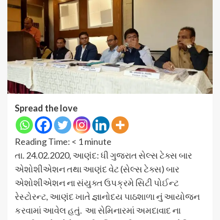
Spread the love
Reading Time:
< 1
minute
તા. 24.02.2020, આણંદ: ધી ગુજરાત સેલ્સ ટેક્સ બાર
એશોશીએશન તથા આણંદ વેટ (સેલ્સ ટેક્સ) બાર
એશોશીએશન ના સંયુક્ત ઉપક્રમે સિટી પોઈન્ટ
રેસ્ટોરન્ટ, આણંદ ખાતે જ્ઞાનોદય પાઠશાળા નું આયોજન
કરવામાં આવેલ હતું. આ સેમિનારમાં અમદાવાદ ના