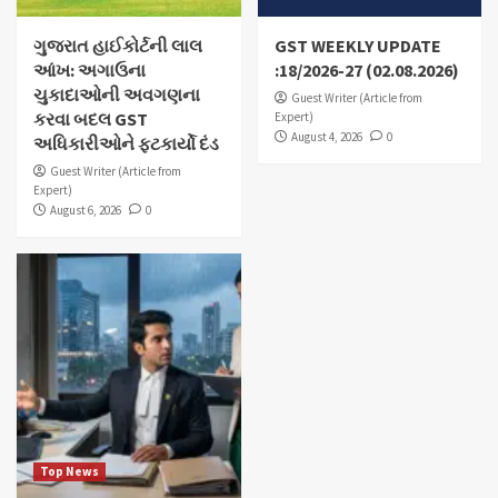
ગુજરાત હાઈકોર્ટની લાલ
GST WEEKLY UPDATE
આંખ: અગાઉના
:18/2026-27 (02.08.2026)
ચુકાદાઓની અવગણના
Guest Writer (Article from
કરવા બદલ GST
Expert)
August 4, 2026
0
અધિકારીઓને ફટકાર્યો દંડ
Guest Writer (Article from
Expert)
August 6, 2026
0
Top News