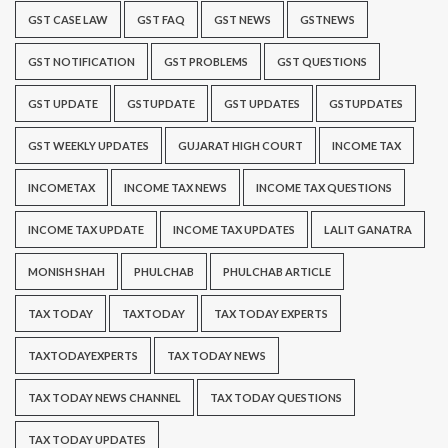
GST CASE LAW
GST FAQ
GST NEWS
GSTNEWS
GST NOTIFICATION
GST PROBLEMS
GST QUESTIONS
GST UPDATE
GSTUPDATE
GST UPDATES
GSTUPDATES
GST WEEKLY UPDATES
GUJARAT HIGH COURT
INCOME TAX
INCOMETAX
INCOME TAX NEWS
INCOME TAX QUESTIONS
INCOME TAX UPDATE
INCOME TAX UPDATES
LALIT GANATRA
MONISH SHAH
PHULCHAB
PHULCHAB ARTICLE
TAX TODAY
TAXTODAY
TAX TODAY EXPERTS
TAXTODAYEXPERTS
TAX TODAY NEWS
TAX TODAY NEWS CHANNEL
TAX TODAY QUESTIONS
TAX TODAY UPDATES