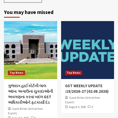
You may have missed
Top News
Top News
ગુજરાત હાઈકોર્ટની લાલ
GST WEEKLY UPDATE
આંખ: અગાઉના ચુકાદાઓની
:18/2026-27 (02.08.2026)
અવગણના કરવા બદલ GST
Guest Writer (Article from
અધિકારીઓને ફટકાર્યો દંડ
Expert)
August 4, 2026
0
Guest Writer (Article from
Expert)