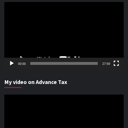
Video
Player
00:00
27:59
My video on Advance Tax
Video
Player