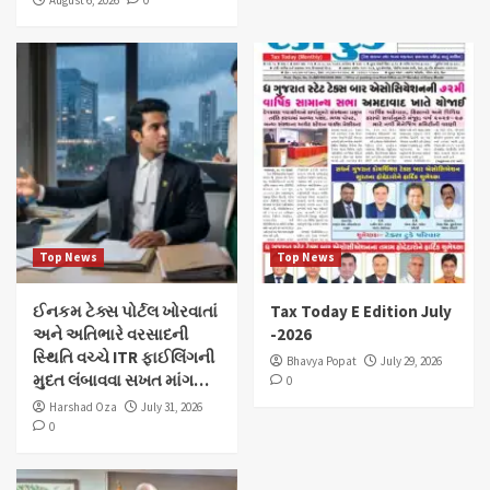
August 6, 2026
0
Top News
Top News
ઈનકમ ટેક્સ પોર્ટલ ખોરવાતાં
Tax Today E Edition July
અને અતિભારે વરસાદની
-2026
સ્થિતિ વચ્ચે ITR ફાઈલિંગની
Bhavya Popat
July 29, 2026
મુદત લંબાવવા સખત માંગ…
0
Harshad Oza
July 31, 2026
0