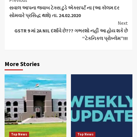
Continue
Previous
સવાલ આપના જવાબ ટેક્સ ટુડે એક્સપર્ટ ના (આ કૉલમ દર
Reading
સોમવારે પ્રસિદ્ધ થશે) તા. 24.02.2020
Next
GSTR 9 માં 2A NIL દર્શાવે છે??? ગભરશો નહીં આ હોય શકે છે
“ટેકનિકલ પ્રોબ્લેમ”!!!
More Stories
Top News
Top News