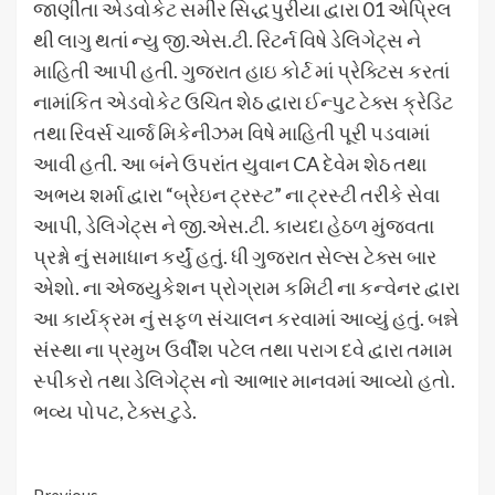
જાણીતા એડવોકેટ સમીર સિદ્ધપુરીયા દ્વારા 01 એપ્રિલ
થી લાગુ થતાં ન્યુ જી.એસ.ટી. રિટર્ન વિષે ડેલિગેટ્સ ને
માહિતી આપી હતી. ગુજરાત હાઇ કોર્ટ માં પ્રેક્ટિસ કરતાં
નામાંકિત એડવોકેટ ઉચિત શેઠ દ્વારા ઈન્પુટ ટેક્સ ક્રેડિટ
તથા રિવર્સ ચાર્જ મિકેનીઝમ વિષે માહિતી પૂરી પડવામાં
આવી હતી. આ બંને ઉપરાંત યુવાન CA દેવેમ શેઠ તથા
અભય શર્મા દ્વારા “બ્રેઇન ટ્રસ્ટ” ના ટ્રસ્ટી તરીકે સેવા
આપી, ડેલિગેટ્સ ને જી.એસ.ટી. કાયદા હેઠળ મુંજવતા
પ્રશ્નો નું સમાધાન કર્યું હતું. ધી ગુજરાત સેલ્સ ટેક્સ બાર
એશો. ના એજ્યુકેશન પ્રોગ્રામ કમિટી ના કન્વેનર દ્વારા
આ કાર્યક્રમ નું સફળ સંચાલન કરવામાં આવ્યું હતું. બન્ને
સંસ્થા ના પ્રમુખ ઉર્વીશ પટેલ તથા પરાગ દવે દ્વારા તમામ
સ્પીકરો તથા ડેલિગેટ્સ નો આભાર માનવમાં આવ્યો હતો.
ભવ્ય પોપટ, ટેક્સ ટુડે.