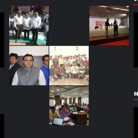
V
Pl
M
V
Pl