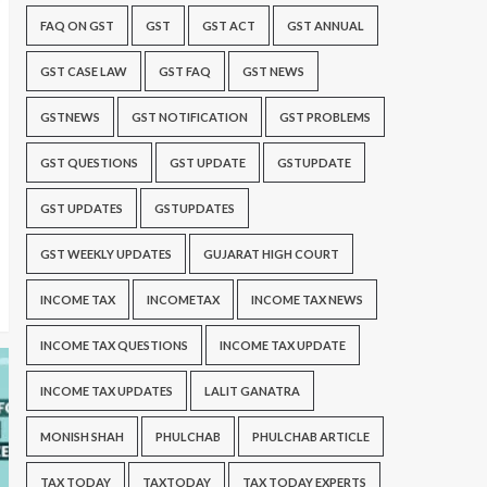
FAQ ON GST
GST
GST ACT
GST ANNUAL
GST CASE LAW
GST FAQ
GST NEWS
GSTNEWS
GST NOTIFICATION
GST PROBLEMS
GST QUESTIONS
GST UPDATE
GSTUPDATE
GST UPDATES
GSTUPDATES
GST WEEKLY UPDATES
GUJARAT HIGH COURT
INCOME TAX
INCOMETAX
INCOME TAX NEWS
INCOME TAX QUESTIONS
INCOME TAX UPDATE
INCOME TAX UPDATES
LALIT GANATRA
MONISH SHAH
PHULCHAB
PHULCHAB ARTICLE
TAX TODAY
TAXTODAY
TAX TODAY EXPERTS