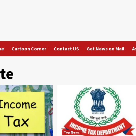
ue
Cartoon Corner
Contact US
Get News on Mail
A
te
Top News