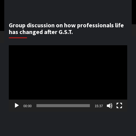
Group discussion on how professionals life
has changed after G.S.T.
Video
Player
00:00
15:37