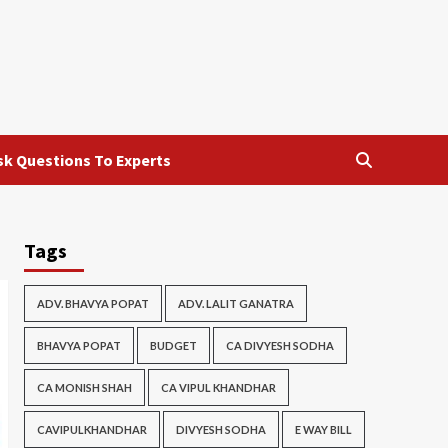
sk Questions To Experts
Tags
ADV. BHAVYA POPAT
ADV. LALIT GANATRA
BHAVYA POPAT
BUDGET
CA DIVYESH SODHA
CA MONISH SHAH
CA VIPUL KHANDHAR
CAVIPULKHANDHAR
DIVYESH SODHA
E WAY BILL