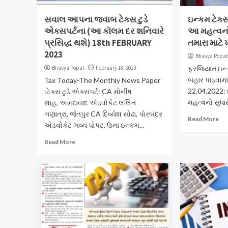
સવાલ આપના જવાબ ટેક્સ ટુડે
ઇન્કમ ટેક્
એક્સપર્ટના (આ કૉલમ દર શનિવારે
આ મહત્વનો
પ્રસિદ્ધ થશે) 18th FEBRUARY
તમારા માટે
2023
Bhavya Popa
Bhavya Popat
February 18, 2023
ફરજિયાત ઇન્ક
બહાર પાડવામાં 
Tax Today-The Monthly News Paper
22.04.2022: 
:ટેક્સ ટુડે એક્સપર્ટ: CA મોનીષ
મહત્વનો સુધાર
શાહ, અમદાવાદ એડવોકેટ લલિત
ગણાત્રા, જેતપુર CA દિવ્યેશ સોઢા, પોરબંદર
Read More
એડવોકેટ ભવ્ય પોપટ, ઉના ઇન્કમ...
Read More