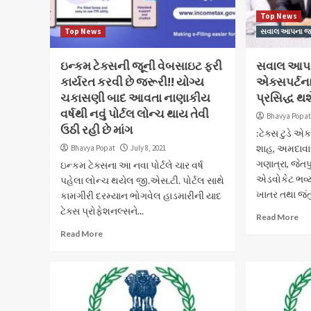
Top News
Top News
સવાલ આપના જવાબ
ઇન્કમ ટેક્સની જૂની વેબસાઇટ ફરી
સવાલ આપના
કાર્યરત કરવી છે જરૂરી!! યોગ્ય
એક્સપર્ટન
ચકાસણી બાદ આવતા નાણાકીય
પ્રસિદ્ધ થ
વર્ષથી નવું પોર્ટલ લોન્ચ થાય તેવી
Bhavya Popa
ઉઠી રહી છે માંગ
:ટેક્સ ટુડે એ
શાહ, અમદાવ
Bhavya Popat
July 8, 2021
ગણાત્રા, જેતપ
ઇન્કમ ટેક્સના આ નવા પોર્ટલે ચાર વર્ષ
એડવોકેટ ભવ્
પહેલા લોન્ચ થયેલ જી.એસ.ટી. પોર્ટલ સાથે
ખાતર તથા જંતુ
કામગીરી દરમ્યાન ભોગવેલ હાડમારીની યાદ
ટેક્સ પ્રોફેશનલ્સને...
Read More
Read More