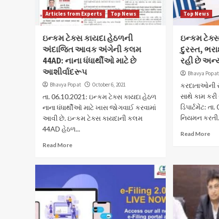
Articles from Experts
Top News
Top News
ઇન્કમ ટેક્સ કાયદા હેઠળની
ઇન્કમ ટેક્સ
અંદાજિત આવક અંગેની કલમ
દુરસ્ત, ભરા
44AD: નાના ધંધાર્થીઓ માટે છે
રહી છે અન
આશીર્વાદરૂપ
Bhavya Popa
Bhavya Popat
October 6, 2021
કરદાતાઓની સર
સાથે કામ કરી ર
તા. 06.10.2021: ઇન્કમ ટેક્સ કાયદા હેઠળ
ડિપાર્ટમેંટ: ત
નાના ધંધાર્થીઑ માટે ખાસ જોગવાઈ કરવામાં
નિયમન કરતી.
આવી છે. ઇન્કમ ટેક્સ કાયદાની કલમ
44AD હેઠળ...
Read More
Read More