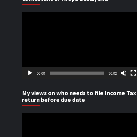
Video
Player
00:00
30:02
My views on who needs to file Income Tax
return before due date
Video
Player