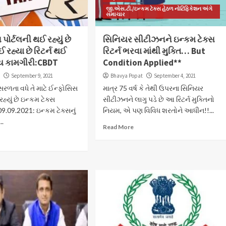
જી.એસ.ટી./ઇન્કમ ટેક્સ હેઠળ નોટિફિકેશન અંગે
સમાચાર
 પોર્ટલની થઈ રહ્યું છે
સિનિયર સીટીઝનને ઇન્કમ ટેક્સ
ઈ રહ્યા છે રિટર્ન થઈ
રિટર્ન ભરવા માંથી મુક્તિ… But
્ય કામગીરી:CBDT
Condition Applied**
t
September 9, 2021
Bhavya Popat
September 4, 2021
ળતા વધે તે માટે ઈન્ફોસિસ
માત્ર 75 વર્ષ કે તેથી ઉપરના સિનિયર
હ્યું છે ઇન્કમ ટેક્સ
સીટીઝનને લાગુ પડે છે આ રિટર્ન મુક્તિનો
ા. 09.09.2021: ઇન્કમ ટેક્સનું
નિયમ, એ પણ વિવિધ શરતોને આધીન!!...
..
Read More