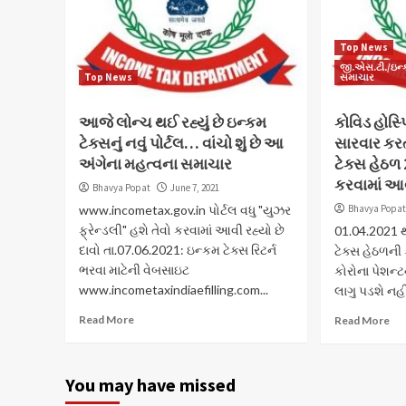
Top News
જી.એસ.ટી./ઇન્ક
Top News
સમાચાર
આજે લોન્ચ થઈ રહ્યું છે ઇન્કમ
કોવિડ હોસ્
ટેક્સનું નવું પોર્ટલ… વાંચો શું છે આ
સારવાર કરત
અંગેના મહત્વના સમાચાર
ટેક્સ હેઠળ 
કરવામાં આ
Bhavya Popat
June 7, 2021
www.incometax.gov.in પોર્ટલ વધુ "યુઝર
Bhavya Popa
ફ્રેન્ડલી" હશે તેવો કરવામાં આવી રહ્યો છે
01.04.2021 થ
દાવો તા.07.06.2021: ઇન્કમ ટેક્સ રિટર્ન
ટેક્સ હેઠળન
ભરવા માટેની વેબસાઇટ
કોરોના પેશન્ટ
www.incometaxindiaefilling.com...
લાગુ પડશે નહી
Read More
Read More
You may have missed