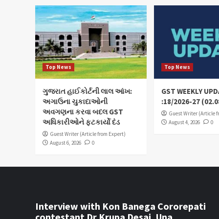
Top News
Top News
ગુજરાત હાઈકોર્ટની લાલ આંખ:
GST WEEKLY UPD
અગાઉના ચુકાદાઓની
:18/2026-27 (02.0
અવગણના કરવા બદલ GST
Guest Writer (Article 
અધિકારીઓને ફટકાર્યો દંડ
August 4, 2026
0
Guest Writer (Article from Expert)
August 6, 2026
0
Interview with Kon Banega Cororepati
contestant Dr Krupa Desai, Una