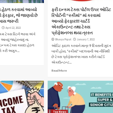
સ હેઠળ કરવામાં આવ્યો
ફરી ઇન્કમ ટેક્સ પોર્ટલ ઉપર ઓડિટ
 ફેરફાર, જે જાણવો છે
રિપોર્ટની “સ્કીમાં” માં કરવામાં
 ખાસ જરૂરી
આવ્યો ફેરફાર!!! ચાર્ટર્ડ
એકાઉન્ટન્ટ તથા ટેક્સ
t
April 22, 2022
પ્રોફેશનલ્સ થયા ત્રસ્ત
મ ટેક્સ રિટર્ન ભરવા અંગે
આવ્યું જાહેરનામું તા.
Bhavya Popat
January 7, 2022
ઇન્કમ ટેક્સ કાયદા હેઠળ
ઓડિટ ફાઇલ કરવાને માત્ર 9 દિવસની મુદત
ો કરી અમુક...
બાકી હોય, "સ્કીમાં" બદલવાની આ નીતિથી
છે ટેક્સ પ્રોફેશનલ્સ ખાસ કરીને ચાર્ટર્ડ
એકાઉન્ટન્ટ...
Read More
Top News