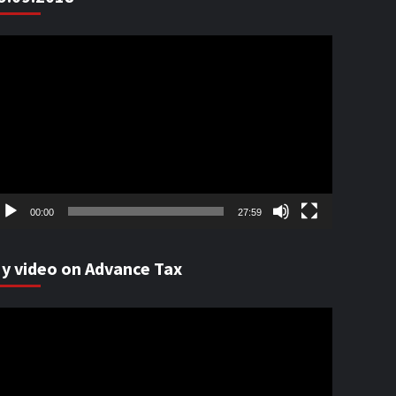
ideo
ayer
00:00
27:59
y video on Advance Tax
ideo
ayer