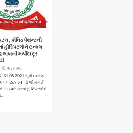
મ ટેક્સ હેઠળ નોટિફિકેશન અંગે
પિટલ, કોવિડ પેશન્ટની
ાં હોસ્પિટલોને ઇન્કમ
2 લાખની મર્યાદા દૂર
વી
t
May 7, 2021
ી 31.05.2021 સુધી ઇન્કમ
ી કલમ 269 ST ની જોગવાઈ
ની સારવાર કરતાં હોસ્પિટલોને
...