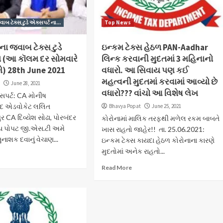
 ટેક્સ ટુડે એક્સપર્ટ ના...
Top News
 જવાબ ટેક્સ ટુડે
ઇન્કમ ટેક્સ હેઠળ PAN-Aadhar
ા (આ કૉલમ દર સોમવારે
લિન્ક કરવાની મુદતમાં 3 મહિનાનો
શે) 28th June 2021
વધારો. આ સિવાય પણ કઈ
મહત્વની મુદતમાં કરવામાં આવ્યો છે
t
June 28, 2021
વધારો??? વાંચો આ વિશેષ લેખ
ક્સપર્ટ: CA મોનીષ
ાદ એડવોકેટ લલિત
Bhavya Popat
June 25, 2021
ુર CA દિવ્યેશ સોઢા, પોરબંદર
કોરોનામાં માલિક તરફથી મળેલ રકમ બાબતે
ય પોપટ જી.એસ.ટી અમે
ખાસ રાહતો જાહેર!! તા. 25.06.2021:
નાશક દવાનું વેચાણ...
ઇન્કમ ટેક્સ કાયદા હેઠળ કોરોનાના કારણે
મુદતોમાં અનેક રાહતો...
Read More