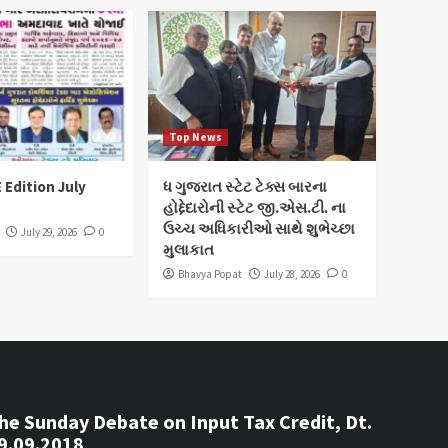
Top News
 Edition July
ધ ગુજરાત સ્ટેટ ટેક્સ બારના
હોદ્દેદારોની સ્ટેટ જી.એસ.ટી. ના
ઉચ્ચ અધિકારીઓ સાથે શુભેચ્છા
July 29, 2026
0
મુલાકાત
Bhavya Popat
July 28, 2026
0
he Sunday Debate on Input Tax Credit, Dt.
9.09.2018