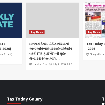
Top News
Top News
ATE
ઈનકમ ટેક્સ પોર્ટલ ખોરવાતાં
Tax Today E
8.2026)
અને અતિભારે વરસાદની સ્થિતિ
-2026
વચ્ચે ITR ફાઈલિંગની મુદત
from Expert)
Bhavya Popat
લંબાવવા સખત માંગ…
Harshad Oza
July 31, 2026
0
Tax Today Galary
T
0