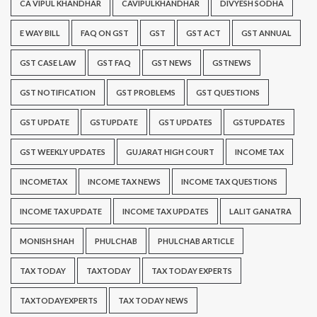
CA VIPUL KHANDHAR
CAVIPULKHANDHAR
DIVYESH SODHA
E WAY BILL
FAQ ON GST
GST
GST ACT
GST ANNUAL
GST CASE LAW
GST FAQ
GST NEWS
GSTNEWS
GST NOTIFICATION
GST PROBLEMS
GST QUESTIONS
GST UPDATE
GSTUPDATE
GST UPDATES
GSTUPDATES
GST WEEKLY UPDATES
GUJARAT HIGH COURT
INCOME TAX
INCOMETAX
INCOME TAX NEWS
INCOME TAX QUESTIONS
INCOME TAX UPDATE
INCOME TAX UPDATES
LALIT GANATRA
MONISH SHAH
PHULCHAB
PHULCHAB ARTICLE
TAX TODAY
TAXTODAY
TAX TODAY EXPERTS
TAXTODAYEXPERTS
TAX TODAY NEWS