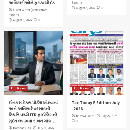
અધિકારીઓને ફટકાર્યો દંડ
Expert)
August 4, 2026
0
Guest Writer (Article from
Expert)
August 6, 2026
0
Top News
Top News
ઈનકમ ટેક્સ પોર્ટલ ખોરવાતાં
Tax Today E Edition July
અને અતિભારે વરસાદની
-2026
સ્થિતિ વચ્ચે ITR ફાઈલિંગની
Bhavya Popat
July 29, 2026
મુદત લંબાવવા સખત માંગ…
0
Harshad Oza
July 31, 2026