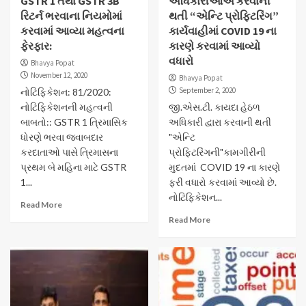
GSTR 1 તથા GSTR 3B
અધિકારીઓએ કરવાની
રિટર્ન ભરવાના નિયમોમાં
થતી “એન્ટિ પ્રોફિટરિંગ”
કરવામાં આવ્યા મહત્વના
કાર્યવાહીમાં COVID 19 ના
ફેરફાર:
કારણે કરવામાં આવ્યો
વધારો
Bhavya Popat
November 12, 2020
Bhavya Popat
September 2, 2020
નોટિફિકેશન: 81/2020:
નોટિફિકેશનની મહત્વની
જી.એસ.ટી. કાયદા હેઠળ
બાબતો:: GSTR 1 ત્રિમાસિક
અધિકારી દ્વારા કરવાની થતી
ધોરણે ભરવા જવાબદાર
"એન્ટિ
કરદાતાઓ પાસે ત્રિમાસના
પ્રોફિટરિંગની"કામગીરીની
પ્રથમ બે મહિના માટે GSTR
મુદતમાં COVID 19 ના કારણે
1...
ફરી વધારો કરવામાં આવ્યો છે.
નોટિફિકેશન...
Read More
Read More