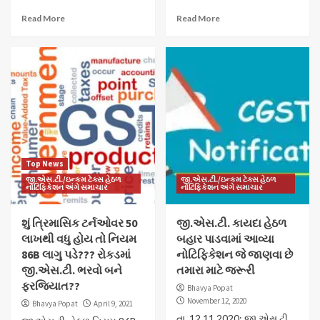
Read More
Read More
Top News
જી.એસ.ટી./ઇન્કમ ટેક્સ હેઠળ
જી.એસ.ટી./ઇન્કમ ટેક્સ હેઠળ
નોટિફિકેશન અંગે સમાચાર
નોટિફિકેશન અંગે સમાચાર
શું ત્રિમાસિક ટર્નઓવર 50
જી.એસ.ટી. કાયદા હેઠળ
લાખથી વધુ હોય તો નિયમ
બહાર પાડવામાં આવ્યા
86B લાગુ પડે??? રોકડમાં
નોટિફિકેશન જે જાણવા છે
જી.એસ.ટી. ભરવો બને
તમારા માટે જરૂરી
ફરજિયાત??
Bhavya Popat
November 12, 2020
Bhavya Popat
April 9, 2021
તા. 12.11.2020: જી.એસ.ટી.