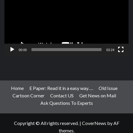
00:00
03:24
Home
E Paper: Read it in a easy way….
Old Issue
Cartoon Corner
Contact US
Get News on Mail
Ask Questions To Experts
Copyright © All rights reserved.
|
CoverNews
by AF
themes.