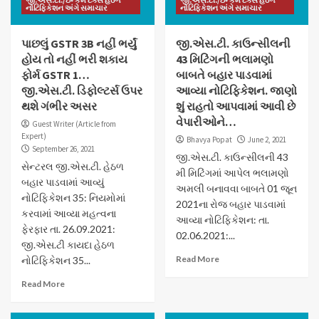
જી.એસ.ટી./ઇન્કમ ટેક્સ હેઠળ
જી.એસ.ટી./ઇન્કમ ટેક્સ હેઠળ
નોટિફિકેશન અંગે સમાચાર
નોટિફિકેશન અંગે સમાચાર
પાછલું GSTR 3B નહીં ભર્યું
જી.એસ.ટી. કાઉન્સીલની
હોય તો નહીં ભરી શકાય
43 મિટિંગની ભલામણો
ફોર્મ GSTR 1…
બાબતે બહાર પાડવામાં
જી.એસ.ટી. ડિફોલ્ટર્સ ઉપર
આવ્યા નોટિફિકેશન. જાણો
થશે ગંભીર અસર
શું રાહતો આપવામાં આવી છે
વેપારીઓને…
Guest Writer (Article from
Expert)
Bhavya Popat
June 2, 2021
September 26, 2021
જી.એસ.ટી. કાઉન્સીલની 43
સેન્ટરલ જી.એસ.ટી. હેઠળ
મી મિટિંગમાં આપેલ ભલામણો
બહાર પાડવામાં આવ્યું
અમલી બનાવવા બાબતે 01 જૂન
નોટિફિકેશન 35: નિયમોમાં
2021ના રોજ બહાર પાડવામાં
કરવામાં આવ્યા મહત્વના
આવ્યા નોટિફિકેશન: તા.
ફેરફાર તા. 26.09.2021:
02.06.2021:...
જી.એસ.ટી કાયદા હેઠળ
Read More
નોટિફિકેશન 35...
Read More