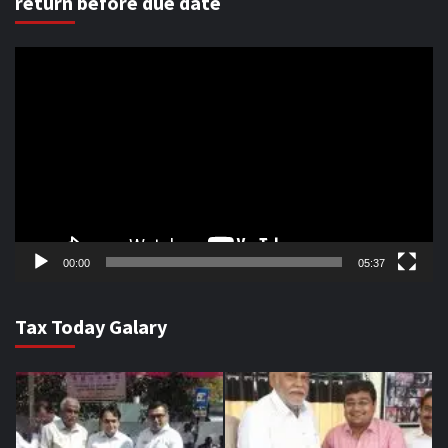
return before due date
Video
Player
00:00
05:37
Tax Today Galary