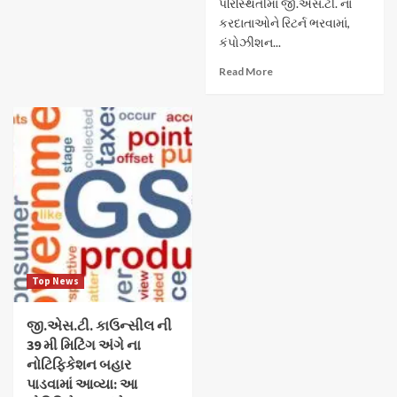
પરિસ્થિતીમાં જી.એસ.ટી. ના
કરદાતાઓને રિટર્ન ભરવામાં,
કંપોઝીશન...
Read More
Top News
જી.એસ.ટી. કાઉન્સીલ ની
39 મી મિટિંગ અંગે ના
નોટિફિકેશન બહાર
પાડવામાં આવ્યા: આ