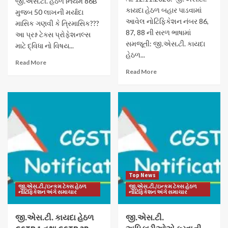
જી.એસ.ટી. હેઠળ નિયમ 86B
કાયદા હેઠળ બહાર પાડવામાં
મુજબ 50 લાખની મર્યાદા
આવેલ નોટિફિકેશન નંબર 86,
માસિક ગણવી કે ત્રિમાસિક???
87, 88 ની સરળ ભાષામાં
આ પ્રશ્ન ટેક્સ પ્રોફેશનલ્સ
સમજૂતી: જી.એસ.ટી. કાયદા
માટે દ્વિધા નો વિષય...
હેઠળ...
Read More
Read More
Top News
જી.એસ.ટી./ઇન્કમ ટેક્સ હેઠળ
જી.એસ.ટી./ઇન્કમ ટેક્સ હેઠળ
નોટિફિકેશન અંગે સમાચાર
નોટિફિકેશન અંગે સમાચાર
જી.એસ.ટી. કાયદા હેઠળ
જી.એસ.ટી.