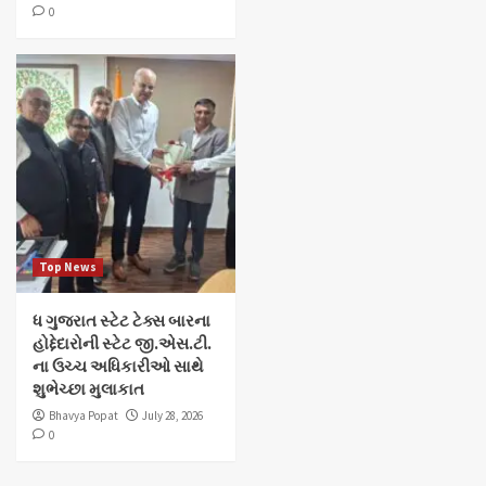
0
Top News
ધ ગુજરાત સ્ટેટ ટેક્સ બારના
હોદ્દેદારોની સ્ટેટ જી.એસ.ટી.
ના ઉચ્ચ અધિકારીઓ સાથે
શુભેચ્છા મુલાકાત
Bhavya Popat
July 28, 2026
0