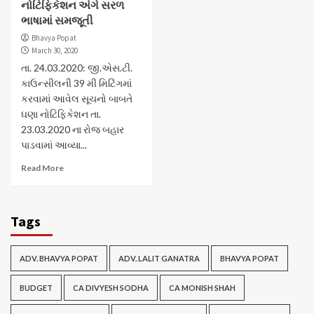
નોટિફિકેશન અંગે સરળ
ભાષામાં સમજૂતી
Bhavya Popat
March 30, 2020
તા. 24.03.2020: જી.એસ.ટી.
કાઉન્સીલની 39 મી મિટિંગમાં
કરવામાં આવેલ સૂચનો બાબતે
ઘણા નોટિફિકેશન તા.
23.03.2020 ના રોજ બહાર
પાડવામાં આવ્યા...
Read More
Tags
ADV. BHAVYA POPAT
ADV. LALIT GANATRA
BHAVYA POPAT
BUDGET
CA DIVYESH SODHA
CA MONISH SHAH