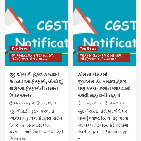
Top News
Top News
જી.એસ.ટી./ઇન્કમ ટેક્સ હેઠળ
જી.એસ.ટી./ઇન્કમ ટેક્સ હેઠળ
નોટિફિકેશન અંગે સમાચાર
નોટિફિકેશન અંગે સમાચાર
જી.એસ.ટી હેઠળ કરવામાં
કોરોના સંકટમાં
આવ્યા આ ફેરફારો, વાંચો શું
જી.એસ.ટી. કાયદા હેઠળ
થશે આ ફેરફારોની તમારા
પણ કરદાતાઓને આપવામાં
ઉપર અસર
આવી મહત્વની રાહતો
Bhavya Popat
May 19, 2021
Bhavya Popat
May 2, 2021
જી.એસ.ટી. હેઠળ કરવામાં
જી.એસ.ટી. મોડો ભરવાં ઉપર
આવેલ મહત્વના ફેરફારો પોર્ટલ
લાગતું વ્યાજ, રિટર્ન મોડુ ભરવાં
ઉપર પણ સમયસર લાગુ
બદલ લગતી લેઇટ ફી કરવામાં
કરવામાં આવે તેવી પણ ઉઠી રહી
આવી માફ પરંતુ *શરતો લાગુ!!
છે માંગ તા....
તા....