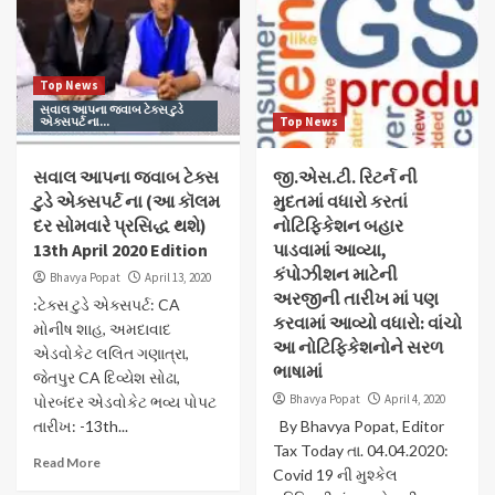
Top News
સવાલ આપના જવાબ ટેક્સ ટુડે
એક્સપર્ટ ના...
Top News
સવાલ આપના જવાબ ટેક્સ
જી.એસ.ટી. રિટર્ન ની
ટુડે એક્સપર્ટ ના (આ કૉલમ
મુદતમાં વધારો કરતાં
દર સોમવારે પ્રસિદ્ધ થશે)
નોટિફિકેશન બહાર
13th April 2020 Edition
પાડવામાં આવ્યા,
કંપોઝીશન માટેની
Bhavya Popat
April 13, 2020
અરજીની તારીખ માં પણ
:ટેક્સ ટુડે એક્સપર્ટ: CA
કરવામાં આવ્યો વધારો: વાંચો
મોનીષ શાહ, અમદાવાદ
આ નોટિફિકેશનોને સરળ
એડવોકેટ લલિત ગણાત્રા,
ભાષામાં
જેતપુર CA દિવ્યેશ સોઢા,
Bhavya Popat
April 4, 2020
પોરબંદર એડવોકેટ ભવ્ય પોપટ
તારીખ: -13th...
By Bhavya Popat, Editor
Tax Today તા. 04.04.2020:
Read More
Covid 19 ની મુશ્કેલ