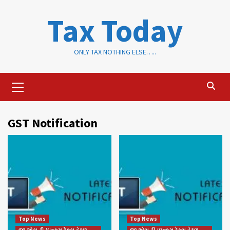
Skip
Tax Today
to
content
ONLY TAX NOTHING ELSE…..
Primary
Menu
GST Notification
Top News
Top News