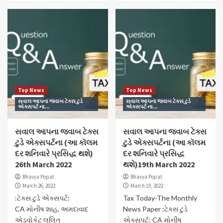
Top News
Top News
સવાલ આપના જવાબ ટેક્સ ટુડે
સવાલ આપના જવાબ ટેક્સ ટુડે
એક્સપર્ટ ના...
એક્સપર્ટ ના...
સવાલ આપના જવાબ ટેક્સ
સવાલ આપના જવાબ ટેક્સ
ટુડે એક્સપર્ટના (આ કૉલમ
ટુડે એક્સપર્ટના (આ કૉલમ
દર શનિવારે પ્રસિદ્ધ થશે)
દર શનિવારે પ્રસિદ્ધ
26th March 2022
થશે)19th March 2022
Bhavya Popat
Bhavya Popat
March 26, 2022
March 19, 2022
:ટેક્સ ટુડે એક્સપર્ટ:
Tax Today-The Monthly
CA મોનીષ શાહ, અમદાવાદ
News Paper :ટેક્સ ટુડે
એડવોકેટ લલિત
એક્સપર્ટ: CA મોનીષ