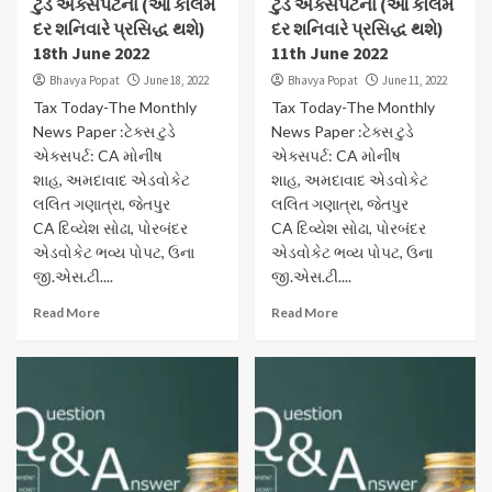
ટુડે એક્સપર્ટના (આ કૉલમ
ટુડે એક્સપર્ટના (આ કૉલમ
દર શનિવારે પ્રસિદ્ધ થશે)
દર શનિવારે પ્રસિદ્ધ થશે)
18th June 2022
11th June 2022
Bhavya Popat
June 18, 2022
Bhavya Popat
June 11, 2022
Tax Today-The Monthly
Tax Today-The Monthly
News Paper :ટેક્સ ટુડે
News Paper :ટેક્સ ટુડે
એક્સપર્ટ: CA મોનીષ
એક્સપર્ટ: CA મોનીષ
શાહ, અમદાવાદ એડવોકેટ
શાહ, અમદાવાદ એડવોકેટ
લલિત ગણાત્રા, જેતપુર
લલિત ગણાત્રા, જેતપુર
CA દિવ્યેશ સોઢા, પોરબંદર
CA દિવ્યેશ સોઢા, પોરબંદર
એડવોકેટ ભવ્ય પોપટ, ઉના
એડવોકેટ ભવ્ય પોપટ, ઉના
જી.એસ.ટી....
જી.એસ.ટી....
Read More
Read More