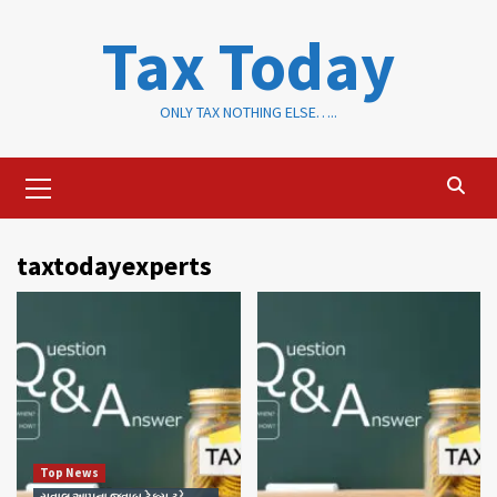
Skip
Tax Today
to
content
ONLY TAX NOTHING ELSE…..
Primary
Menu
taxtodayexperts
Top News