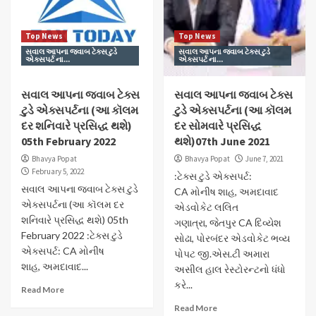
Top News
Top News
સવાલ આપના જવાબ ટેક્સ ટુડે
સવાલ આપના જવાબ ટેક્સ ટુડે
એક્સપર્ટ ના...
એક્સપર્ટ ના...
સવાલ આપના જવાબ ટેક્સ
સવાલ આપના જવાબ ટેક્સ
ટુડે એક્સપર્ટના (આ કૉલમ
ટુડે એક્સપર્ટના (આ કૉલમ
દર શનિવારે પ્રસિદ્ધ થશે)
દર સોમવારે પ્રસિદ્ધ
05th February 2022
થશે)07th June 2021
Bhavya Popat
Bhavya Popat
June 7, 2021
February 5, 2022
:ટેક્સ ટુડે એક્સપર્ટ:
સવાલ આપના જવાબ ટેક્સ ટુડે
CA મોનીષ શાહ, અમદાવાદ
એક્સપર્ટના (આ કૉલમ દર
એડવોકેટ લલિત
શનિવારે પ્રસિદ્ધ થશે) 05th
ગણાત્રા, જેતપુર CA દિવ્યેશ
February 2022 :ટેક્સ ટુડે
સોઢા, પોરબંદર એડવોકેટ ભવ્ય
એક્સપર્ટ: CA મોનીષ
પોપટ જી.એસ.ટી અમારા
શાહ, અમદાવાદ...
અસીલ હાલ રેસ્ટોરન્ટનો ધંધો
કરે...
Read More
Read More