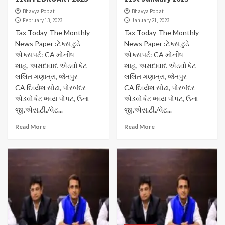
Bhavya Popat
Bhavya Popat
February 13, 2023
January 21, 2023
Tax Today-The Monthly
Tax Today-The Monthly
News Paper :ટેક્સ ટુડે
News Paper :ટેક્સ ટુડે
એક્સપર્ટ: CA મોનીષ
એક્સપર્ટ: CA મોનીષ
શાહ, અમદાવાદ એડવોકેટ
શાહ, અમદાવાદ એડવોકેટ
લલિત ગણાત્રા, જેતપુર
લલિત ગણાત્રા, જેતપુર
CA દિવ્યેશ સોઢા, પોરબંદર
CA દિવ્યેશ સોઢા, પોરબંદર
એડવોકેટ ભવ્ય પોપટ, ઉના
એડવોકેટ ભવ્ય પોપટ, ઉના
જી.એસ.ટી./વેટ...
જી.એસ.ટી./વેટ...
Read More
Read More