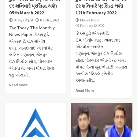
દર શનિવારે પ્રસિદ્ધ થશે)
દર શનિવારે પ્રસિદ્ધ થશે)
05th March 2022
12th February 2022
Bhavya Popat
March 5, 2022
Bhavya Popat
February 12, 2022
Tax Today-The Monthly
:ટેક્સ ટુડે એક્સપર્ટ:
News Paper :ટેક્સ ટુડે
CA મોનીષ શાહ, અમદાવાદ
એક્સપર્ટ: CA મોનીષ
એડવોકેટ લલિત
શાહ, અમદાવાદ એડવોકેટ
ગણાત્રા, જેતપુર CA દિવ્યેશ
લલિત ગણાત્રા, જેતપુર
સોઢા, પોરબંદર એડવોકેટ ભવ્ય
CA દિવ્યેશ સોઢા, પોરબંદર
પોપટ, ઉના જી.એસ.ટી. અમારા
એડવોકેટ ભવ્ય પોપટ, ઉના
અસીલ “સ્કિલ ટ્રેનીંગ
જી.એસ.ટી....
એજન્સી”...
Read More
Read More