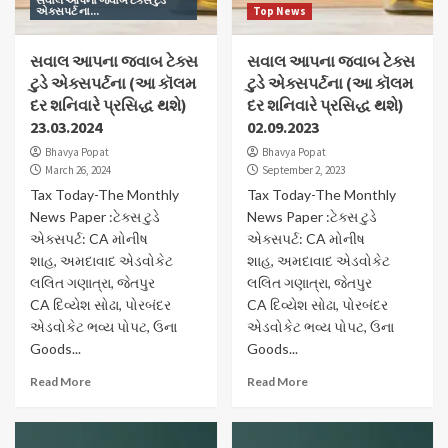
સવાલ આપના જવાબ ટેક્સ ટુડે
એક્સપર્ટ ના...
Top News
સવાલ આપના જવાબ ટેક્સ
સવાલ આપના જવાબ ટેક્સ
ટુડે એક્સપર્ટના (આ કૉલમ
ટુડે એક્સપર્ટના (આ કૉલમ
દર શનિવારે પ્રસિદ્ધ થશે)
દર શનિવારે પ્રસિદ્ધ થશે)
23.03.2024
02.09.2023
Bhavya Popat
Bhavya Popat
March 26, 2024
September 2, 2023
Tax Today-The Monthly
Tax Today-The Monthly
News Paper :ટેક્સ ટુડે
News Paper :ટેક્સ ટુડે
એક્સપર્ટ: CA મોનીષ
એક્સપર્ટ: CA મોનીષ
શાહ, અમદાવાદ એડવોકેટ
શાહ, અમદાવાદ એડવોકેટ
લલિત ગણાત્રા, જેતપુર
લલિત ગણાત્રા, જેતપુર
CA દિવ્યેશ સોઢા, પોરબંદર
CA દિવ્યેશ સોઢા, પોરબંદર
એડવોકેટ ભવ્ય પોપટ, ઉના
એડવોકેટ ભવ્ય પોપટ, ઉના
Goods...
Goods...
Read More
Read More