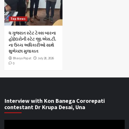
Top News
ધ ગુજરાત સ્ટેટ ટેક્સ બારના
હોદ્દેદારોની સ્ટેટ જી.એસ.ટી.
ના ઉચ્ચ અધિકારીઓ સાથે
શુભેચ્છા મુલાકાત
Bhavya Popat
July 28, 2026
0
Interview with Kon Banega Cororepati
contestant Dr Krupa Desai, Una
Video