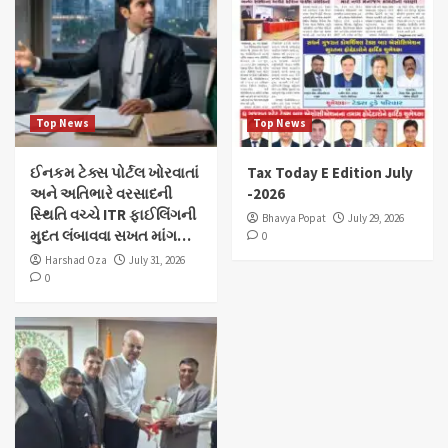
Top News
Top News
ઈનકમ ટેક્સ પોર્ટલ ખોરવાતાં
Tax Today E Edition July
અને અતિભારે વરસાદની
-2026
સ્થિતિ વચ્ચે ITR ફાઈલિંગની
Bhavya Popat
July 29, 2026
મુદત લંબાવવા સખત માંગ…
0
Harshad Oza
July 31, 2026
0