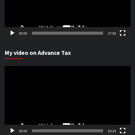
00:00
27:59
My video on Advance Tax
Video
Player
00:00
03:24