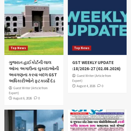
Top News
Top News
ગુજરાત હાઈકોર્ટની લાલ
GST WEEKLY UPDATE
આંખ: અગાઉના ચુકાદાઓની
:18/2026-27 (02.08.2026)
અવગણના કરવા બદલ GST
Guest Writer (Article from
અધિકારીઓને ફટકાર્યો દંડ
Expert)
August 4, 2026
0
Guest Writer (Article from
Expert)
August 6, 2026
0