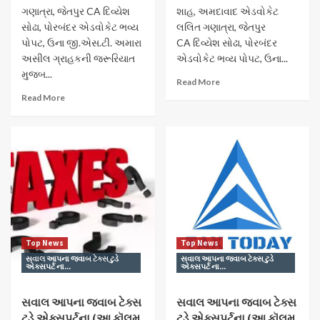
ગણાત્રા, જેતપુર CA દિવ્યેશ
શાહ, અમદાવાદ એડવોકેટ
સોઢા, પોરબંદર એડવોકેટ ભવ્ય
લલિત ગણાત્રા, જેતપુર
પોપટ, ઉના જી.એસ.ટી. અમારા
CA દિવ્યેશ સોઢા, પોરબંદર
અસીલ ગ્રાહકની જરૂરિયાત
એડવોકેટ ભવ્ય પોપટ, ઉના...
મુજબ...
Read More
Read More
Top News
Top News
સવાલ આપના જવાબ ટેક્સ ટુડે
સવાલ આપના જવાબ ટેક્સ ટુડે
એક્સપર્ટ ના...
એક્સપર્ટ ના...
સવાલ આપના જવાબ ટેક્સ
સવાલ આપના જવાબ ટેક્સ
ટુડે એક્સપર્ટના (આ કૉલમ
ટુડે એક્સપર્ટના (આ કૉલમ