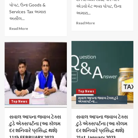
પોપટ, ઉના Goods &
એડવોકેટ ભવ્ય પોપટ, ઉના
Services Tax અમારા
અમારા...
અસીલ...
Read More
Read More
Top News
સવાલ આપના જવાબ ટેક્સ ટુડે
Top News
એક્સપર્ટ ના...
સવાલ આપના જવાબ ટેક્સ
સવાલ આપના જવાબ ટેક્સ
ટુડે એક્સપર્ટના (આ કૉલમ
ટુડે એક્સપર્ટના (આ કૉલમ
દર શનિવારે પ્રસિદ્ધ થશે)
દર શનિવારે પ્રસિદ્ધ થશે)
11th FEBRUARY 2023
21st January 2023