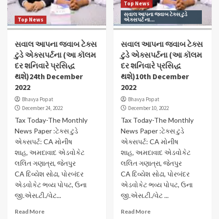
Top News
સવાલ આપના જવાબ ટેક્સ ટુડે
Top News
એક્સપર્ટ ના...
સવાલ આપના જવાબ ટેક્સ
સવાલ આપના જવાબ ટેક્સ
ટુડે એક્સપર્ટના (આ કૉલમ
ટુડે એક્સપર્ટના (આ કૉલમ
દર શનિવારે પ્રસિદ્ધ
દર શનિવારે પ્રસિદ્ધ
થશે)24th December
થશે)10th December
2022
2022
Bhavya Popat
Bhavya Popat
December 24, 2022
December 10, 2022
Tax Today-The Monthly
Tax Today-The Monthly
News Paper :ટેક્સ ટુડે
News Paper :ટેક્સ ટુડે
એક્સપર્ટ: CA મોનીષ
એક્સપર્ટ: CA મોનીષ
શાહ, અમદાવાદ એડવોકેટ
શાહ, અમદાવાદ એડવોકેટ
લલિત ગણાત્રા, જેતપુર
લલિત ગણાત્રા, જેતપુર
CA દિવ્યેશ સોઢા, પોરબંદર
CA દિવ્યેશ સોઢા, પોરબંદર
એડવોકેટ ભવ્ય પોપટ, ઉના
એડવોકેટ ભવ્ય પોપટ, ઉના
જી.એસ.ટી./વેટ...
જી.એસ.ટી./વેટ ...
Read More
Read More