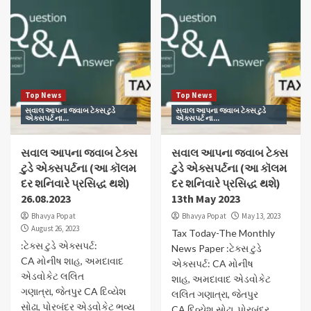
Top News
Top News
સવાલ આપના જવાબ ટેક્સ ટુડે
સવાલ આપના જવાબ ટેક્સ ટુડે
એક્સપર્ટ ના...
એક્સપર્ટ ના...
સવાલ આપના જવાબ ટેક્સ
સવાલ આપના જવાબ ટેક્સ
ટુડે એક્સપર્ટના (આ કૉલમ
ટુડે એક્સપર્ટના (આ કૉલમ
દર શનિવારે પ્રસિદ્ધ થશે)
દર શનિવારે પ્રસિદ્ધ થશે)
26.08.2023
13th May 2023
Bhavya Popat
Bhavya Popat
May 13, 2023
August 26, 2023
Tax Today-The Monthly
:ટેક્સ ટુડે એક્સપર્ટ:
News Paper :ટેક્સ ટુડે
CA મોનીષ શાહ, અમદાવાદ
એક્સપર્ટ: CA મોનીષ
એડવોકેટ લલિત
શાહ, અમદાવાદ એડવોકેટ
ગણાત્રા, જેતપુર CA દિવ્યેશ
લલિત ગણાત્રા, જેતપુર
સોઢા, પોરબંદર એડવોકેટ ભવ્ય
CA દિવ્યેશ સોઢા, પોરબંદર