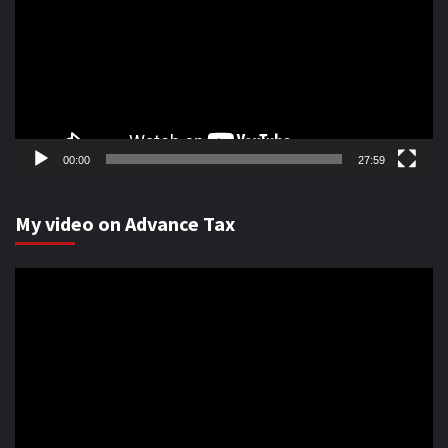
00:00
27:59
My video on Advance Tax
Video
Player