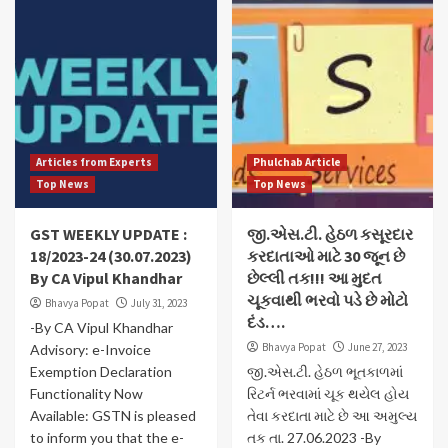
Articles from Experts
Phulchab Article
Top News
Top News
GST WEEKLY UPDATE :
જી.એસ.ટી. હેઠળ કસૂરદાર
18/2023-24 (30.07.2023)
કરદાતાઓ માટે 30 જૂન છે
By CA Vipul Khandhar
છેલ્લી તક!!! આ મુદત
ચૂકવાથી ભરવો પડે છે મોટો
Bhavya Popat
July 31, 2023
દંડ….
-By CA Vipul Khandhar
Bhavya Popat
June 27, 2023
Advisory: e-Invoice
Exemption Declaration
જી.એસ.ટી. હેઠળ ભૂતકાળમાં
Functionality Now
રિટર્ન ભરવામાં ચૂક થયેલ હોય
Available: GSTN is pleased
તેવા કરદાતા માટે છે આ અમુલ્ય
to inform you that the e-
તક તા. 27.06.2023 -By