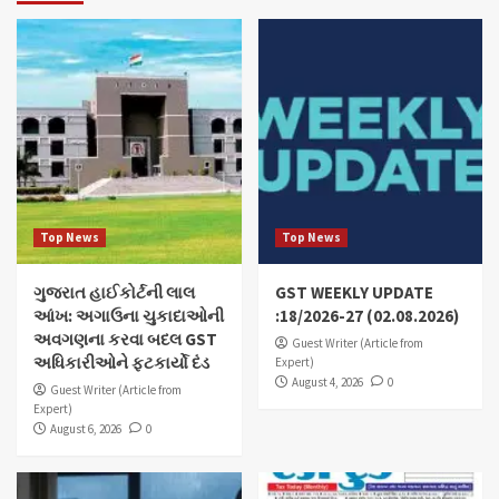
Top News
Top News
ગુજરાત હાઈકોર્ટની લાલ
GST WEEKLY UPDATE
આંખ: અગાઉના ચુકાદાઓની
:18/2026-27 (02.08.2026)
અવગણના કરવા બદલ GST
Guest Writer (Article from
અધિકારીઓને ફટકાર્યો દંડ
Expert)
August 4, 2026
0
Guest Writer (Article from
Expert)
August 6, 2026
0