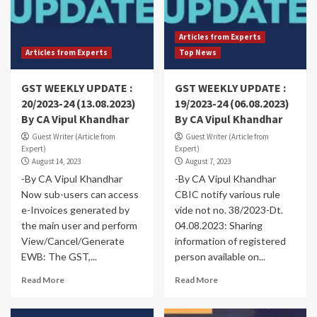
Articles from Experts
Articles from Experts
Top News
GST WEEKLY UPDATE :
GST WEEKLY UPDATE :
20/2023-24 (13.08.2023)
19/2023-24 (06.08.2023)
By CA Vipul Khandhar
By CA Vipul Khandhar
Guest Writer (Article from
Guest Writer (Article from
Expert)
Expert)
August 14, 2023
August 7, 2023
-By CA Vipul Khandhar
-By CA Vipul Khandhar
Now sub-users can access
CBIC notify various rule
e-Invoices generated by
vide not no. 38/2023-Dt.
the main user and perform
04.08.2023: Sharing
View/Cancel/Generate
information of registered
EWB: The GST,...
person available on...
Read More
Read More