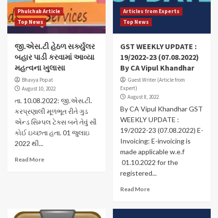
Phulchab Article
Articles from Experts
Top News
Top News
જી.એસ.ટી હેઠળ સર્ક્યુલર
GST WEEKLY UPDATE :
બહાર પાડી કરવામાં આવ્યા
19/2022-23 (07.08.2022)
મહત્વના ખુલાસા
By CA Vipul Khandhar
Bhavya Popat
Guest Writer (Article from
Expert)
August 10, 2022
August 8, 2022
તા. 10.08.2022: જી.એસ.ટી.
By CA Vipul Khandhar GST
કરપ્રણાલી મૂળભૂત રીતે ગુડ
WEEKLY UPDATE :
એન્ડ સિમ્પલ ટેક્સ બને તેવું સૌ
19/2022-23 (07.08.2022) E-
કોઈ ઇચ્છતા હતા. 01 જુલાઇ
Invoicing: E-invoicing is
2022 થી...
made applicable w.e.f
Read More
01.10.2022 for the
registered...
Read More