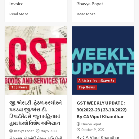
Invoice...
Bhavya Popat...
Read More
Read More
Articles from Experts
Top News
Top News
જી.એસ.ટી. હેઠળ કરચોરને
GST WEEKLY UPDATE :
પકડવા જી.એસ.ટી.
30/2022-23 (23.10.2022)
ડિપાર્ટમેંટ મે-જૂન મહિનામાં
By CA Vipul Khandhar
હાથ ધરશે વિશેષ અભિયાન
Bhavya Popat
October 24, 2022
Bhavya Popat
May 5, 2023
By CA Vipul Khandhar
નેશનલ કોઓર્ડિનેશન કમિટીની