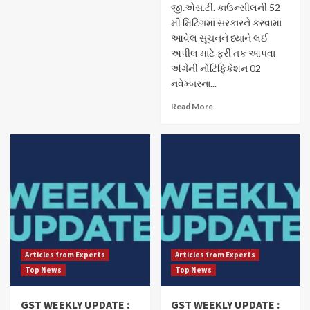
જી.એસ.ટી. કાઉન્સીલની 52
મી મિટિંગમાં સરકારને કરવામાં
આવેલ સૂચનને ધ્યાને લઈ
અપીલ માટે ફરી તક આપવા
અંગેની નોટિફિકેશન 02
નવેમ્બરના...
Read More
Articles from Experts
Articles from Experts
Top News
Top News
GST WEEKLY UPDATE :
GST WEEKLY UPDATE :