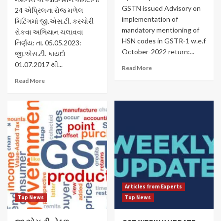
GSTN issued Advisory on
24 એપ્રિલના રોજ મળેલ
implementation of
મિટિંગમાં જી.એસ.ટી. કરચોરી
mandatory mentioning of
રોકવા અભિયાન ચલાવવા
HSN codes in GSTR-1 w.e.f
નિર્ણય: તા. 05.05.2023:
October-2022 return:...
જી.એસ.ટી. કાયદો
01.07.2017 થી...
Read More
Read More
Articles from Experts
Top News
Top News