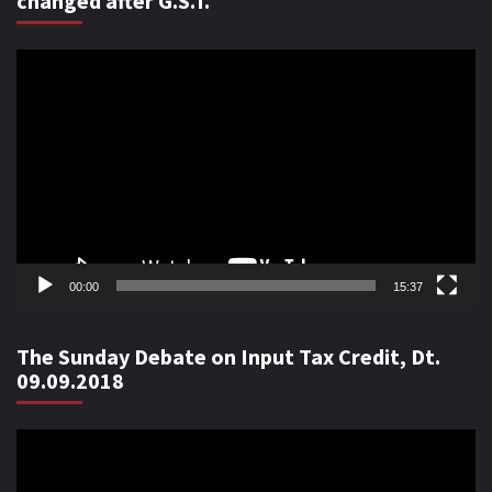
changed after G.S.T.
Video
Player
00:00
15:37
The Sunday Debate on Input Tax Credit, Dt.
09.09.2018
Video
Player