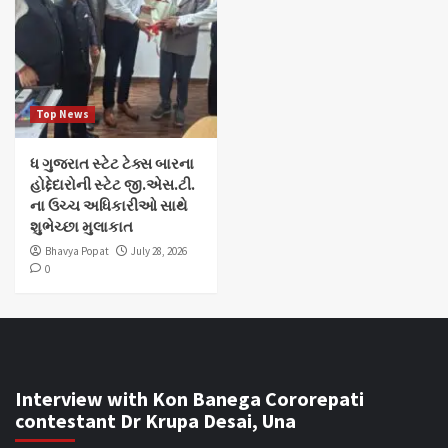
Top News
ધ ગુજરાત સ્ટેટ ટેક્સ બારના
હોદ્દેદારોની સ્ટેટ જી.એસ.ટી.
ના ઉચ્ચ અધિકારીઓ સાથે
શુભેચ્છા મુલાકાત
Bhavya Popat
July 28, 2026
0
Interview with Kon Banega Cororepati
contestant Dr Krupa Desai, Una