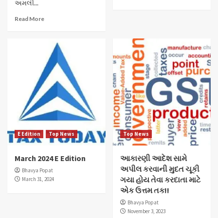
અમલી...
Read More
E Edition
Top News
Top News
March 2024 E Edition
આકારણી આદેશ સામે
અપીલ કરવાની મુદત ચૂકી
Bhavya Popat
ગયા હોય તેવા કરદાતા માટે
March 31, 2024
એક ઉત્તમ તક!!
Bhavya Popat
November 3, 2023