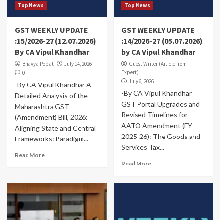
Top News
Top News
GST WEEKLY UPDATE
GST WEEKLY UPDATE
:15/2026-27 (12.07.2026)
:14/2026-27 (05.07.2026)
By CA Vipul Khandhar
by CA Vipul Khandhar
Bhavya Popat
July 14, 2026
Guest Writer (Article from
Expert)
0
July 6, 2026
-By CA Vipul Khandhar A
-By CA Vipul Khandhar
Detailed Analysis of the
GST Portal Upgrades and
Maharashtra GST
Revised Timelines for
(Amendment) Bill, 2026:
AATO Amendment (FY
Aligning State and Central
2025-26): The Goods and
Frameworks: Paradigm...
Services Tax...
Read More
Read More