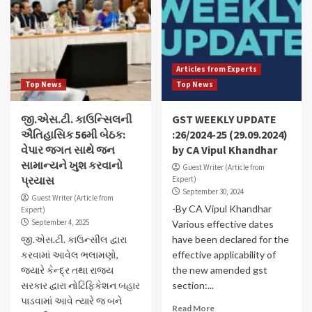
Articles from Experts
Top News
Top News
જી.એસ.ટી. કાઉન્સિલની
GST WEEKLY UPDATE
ઐતિહાસિક 56મી બેઠક:
:26/2024-25 (29.09.2024)
વેપાર જગત સાથે જન
by CA Vipul Khandhar
સામાન્યને ખુશ કરવાનો
Guest Writer (Article from
પ્રયાસ
Expert)
September 30, 2024
Guest Writer (Article from
-By CA Vipul Khandhar
Expert)
September 4, 2025
Various effective dates
જી.એસ.ટી. કાઉન્સીલ દ્વારા
have been declared for the
કરવામાં આવેલ ભલામણો,
effective applicability of
જ્યારે કેન્દ્ર તથા રાજ્ય
the new amended gst
સરકાર દ્વારા નોટિફિકેશન બહાર
section:...
પાડવામાં આવે ત્યારે જ બને
Read More