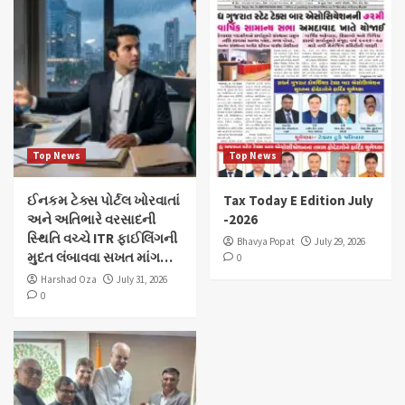
Top News
Top News
ઈનકમ ટેક્સ પોર્ટલ ખોરવાતાં
Tax Today E Edition July
અને અતિભારે વરસાદની
-2026
સ્થિતિ વચ્ચે ITR ફાઈલિંગની
Bhavya Popat
July 29, 2026
મુદત લંબાવવા સખત માંગ…
0
Harshad Oza
July 31, 2026
0