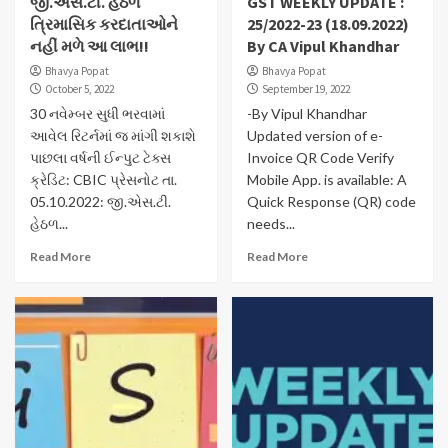
જી.એસ.ટી. હેઠળ
GST WEEKLY UPDATE :
ત્રિમાસિક કરદાતાઓને
25/2022-23 (18.09.2022)
નહીં મળે આ લાભ!!
By CA Vipul Khandhar
Bhavya Popat
Bhavya Popat
October 5, 2022
September 19, 2022
30 નવેમ્બર સુધી ભરવામાં
-By Vipul Khandhar
આવેલ રિટર્નમાં જ માંગી શકાશે
Updated version of e-
પાછલા વર્ષની ઈન્પુટ ટેક્સ
Invoice QR Code Verify
ક્રેડિટ: CBIC પ્રેસનોટ તા.
Mobile App. is available: A
05.10.2022: જી.એસ.ટી.
Quick Response (QR) code
હેઠળ...
needs...
Read More
Read More