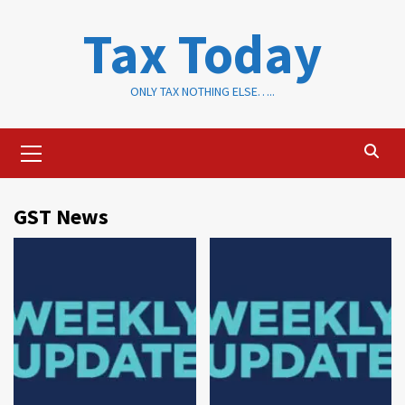
Skip
Tax Today
to
content
ONLY TAX NOTHING ELSE…..
Primary
Menu
GST News