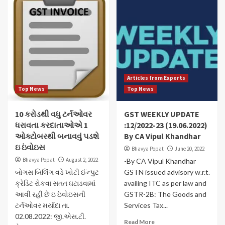
Articles from Experts
Top News
Top News
10 કરોડથી વધુ ટર્નઓવર
GST WEEKLY UPDATE
ધરાવતા કરદાતાઓએ 1
:12/2022-23 (19.06.2022)
ઓક્ટોબરથી બનાવવું પડશે
By CA Vipul Khandhar
ઇ ઇંવોઇસ
Bhavya Popat
June 20, 2022
Bhavya Popat
August 2, 2022
-By CA Vipul Khandhar
બોગસ બિલિંગ વડે ખોટી ઈન્પુટ
GSTN issued advisory w.r.t.
ક્રેડિટ રોકવા સતત ઘટાડવામાં
availing ITC as per law and
આવી રહી છે ઇ ઇંવોઇસની
GSTR-2B: The Goods and
ટર્નઓવર મર્યાદા તા.
Services Tax...
02.08.2022: જી.એસ.ટી.
Read More