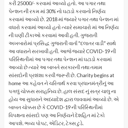
કરી 25000/- કરવામાં આવ્યો હતો. આ પગાર તથા
પેન્શન ની રકમ માં 30% નો ઘટાડો કરવાનો નિર્ણય
કરવામાં આવ્યો છે. 2018 માં જ્યારે પગાર તથા પેન્શન માં
વધારો કરવામાં આવ્યો હતો ત્યારે સમાચારો માં આ નિર્ણય
ની ઘણી ટીકાઓ કરવામાં આવી હતી. ગુજરાતી
અખબારોમાં પ્રસિદ્ધ ગુજરાતી વાર્તા “દલાતર વાડી” સાથે
આ વધારાને સરખાવી હતી. આજે જ્યારે COVID-19 ની
પરિસ્થિતીમાં આ પગાર તથા પેન્શન માં ઘટાડો કરવામાં
આવ્યો છે ત્યારે આ બાબતે સરકારની તથા તમામ
સાંસદોની પ્રશંશા કરવી જરૂરી છે. Charity begins at
home આ કહેવત ને ચરિતાર્થ કરવા પ્રધાનમંત્રીનું આ
પગલું ચોક્કસ સરાહનિય છે. હાલ સંસદ નું સત્ર ચાલુ ના
હોય આ સુધારાને અધ્યાદેશ દ્વારા લાવવામાં આવ્યો છે. એ
બાબત ચોક્કસ છે કે COVID-19 ની પરિસ્થિતીમાં
વિપક્ષના સાંસદો પણ આ નિર્ણયને દેશહિત માં ટેકો
આપશે. ભવ્ય પોપટ, એડિટર, ટેક્સ ટુડે.