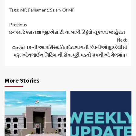
Tags:
MP
,
Parliament
,
Salary Of MP
Continue
Previous
ઇન્કમ ટેક્સ તથા જી.એસ.ટી ના બાકી રિફંડો ચૂકવવા જાહેરાત
Reading
Next
Covid-19 ની આ પરિસ્થિતિ: મોટાભાગની કંપનીઓ મુશ્કેલીમાં
પણ ઓનલાઈન મિટિંગ ની સેવા પૂરી પડતી કંપનીઓ ગેલમાં!!!
More Stories