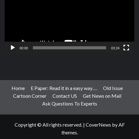
00:00
03:24
Home
E Paper: Read it in a easy way….
Old Issue
Cartoon Corner
Contact US
Get News on Mail
Ask Questions To Experts
Copyright © All rights reserved.
|
CoverNews
by AF
themes.