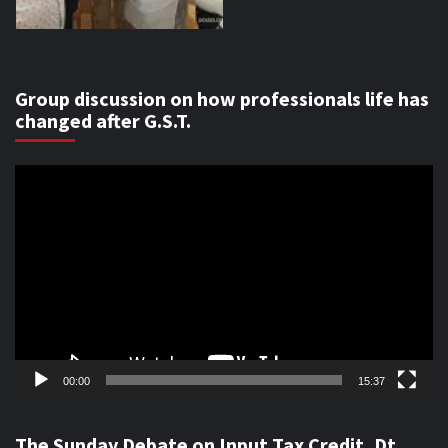
Group discussion on how professionals life has
changed after G.S.T.
Video
Player
00:00
15:37
The Sunday Debate on Input Tax Credit, Dt.