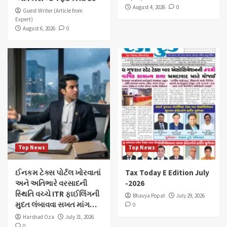
August 4, 2026
0
Guest Writer (Article from
Expert)
August 6, 2026
0
Top News
Top News
ઈનકમ ટેક્સ પોર્ટલ ખોરવાતાં
Tax Today E Edition July
અને અતિભારે વરસાદની
-2026
સ્થિતિ વચ્ચે ITR ફાઈલિંગની
Bhavya Popat
July 29, 2026
મુદત લંબાવવા સખત માંગ…
0
Harshad Oza
July 31, 2026
0