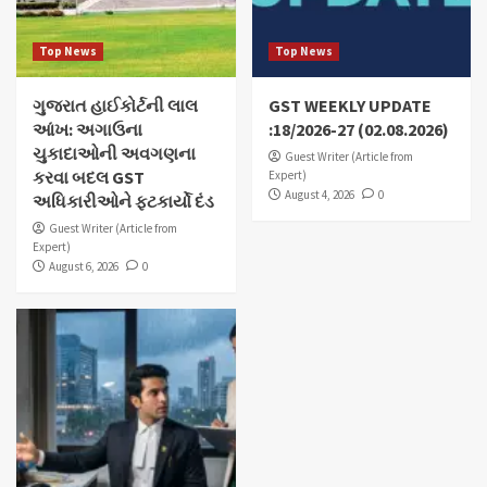
Top News
Top News
ગુજરાત હાઈકોર્ટની લાલ
GST WEEKLY UPDATE
આંખ: અગાઉના
:18/2026-27 (02.08.2026)
ચુકાદાઓની અવગણના
Guest Writer (Article from
કરવા બદલ GST
Expert)
August 4, 2026
0
અધિકારીઓને ફટકાર્યો દંડ
Guest Writer (Article from
Expert)
August 6, 2026
0