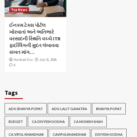
Top News
ઈનકમ ટેક્સ પોર્ટલ
ખોરવાતાં અને અતિભારે
વરસાદની સ્થિતિ વચ્ચે ITR
ફાઈલિંગની મુદત લંબાવવા
સખત માંગ…
Harshad Oza
July 31, 2026
0
Tags
ADV. BHAVYA POPAT
ADV. LALIT GANATRA
BHAVYA POPAT
BUDGET
CA DIVYESH SODHA
CA MONISH SHAH
CA VIPUL KHANDHAR
CAVIPULKHANDHAR
DIVYESH SODHA