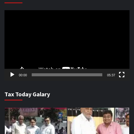
Video
Player
00:00
05:37
Tax Today Galary