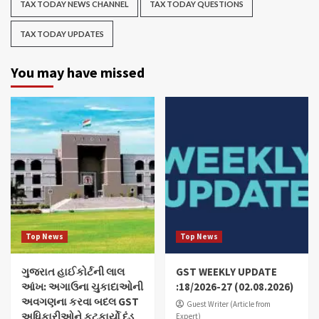
TAX TODAY NEWS CHANNEL
TAX TODAY QUESTIONS
TAX TODAY UPDATES
You may have missed
Top News
Top News
ગુજરાત હાઈકોર્ટની લાલ
GST WEEKLY UPDATE
આંખ: અગાઉના ચુકાદાઓની
:18/2026-27 (02.08.2026)
અવગણના કરવા બદલ GST
Guest Writer (Article from
અધિકારીઓને ફટકાર્યો દંડ
Expert)