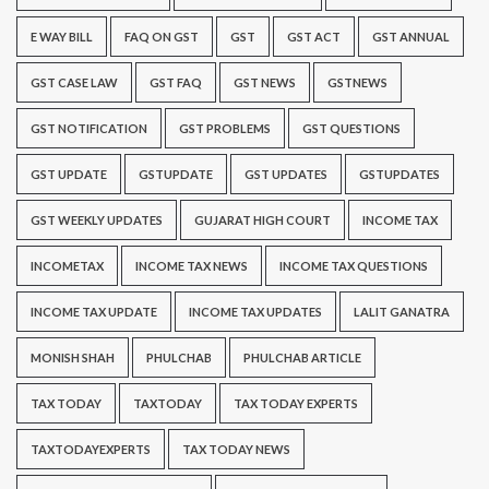
E WAY BILL
FAQ ON GST
GST
GST ACT
GST ANNUAL
GST CASE LAW
GST FAQ
GST NEWS
GSTNEWS
GST NOTIFICATION
GST PROBLEMS
GST QUESTIONS
GST UPDATE
GSTUPDATE
GST UPDATES
GSTUPDATES
GST WEEKLY UPDATES
GUJARAT HIGH COURT
INCOME TAX
INCOMETAX
INCOME TAX NEWS
INCOME TAX QUESTIONS
INCOME TAX UPDATE
INCOME TAX UPDATES
LALIT GANATRA
MONISH SHAH
PHULCHAB
PHULCHAB ARTICLE
TAX TODAY
TAXTODAY
TAX TODAY EXPERTS
TAXTODAYEXPERTS
TAX TODAY NEWS