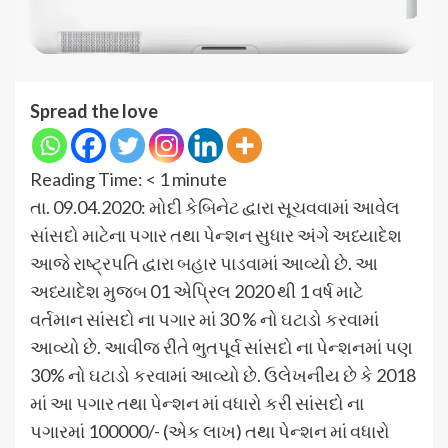
Spread the love
Reading Time:
< 1
minute
તા. 09.04.2020: મોદી કેબિનેટ દ્વારા સૂચવવામાં આવેલ
સાંસદો માટેના પગાર તથા પેન્શન સુધાર અંગે અધ્યાદેશ
આજે રાષ્ટ્રપતિ દ્વારા બહાર પાડવામાં આવ્યો છે. આ
અધ્યાદેશ મુજબ 01 એપ્રિલ 2020 થી 1 વર્ષ માટે
વર્તમાન સાંસદો ના પગાર માં 30 % નો ઘટાડો કરવામાં
આવ્યો છે. આવીજ રીતે ભુતપૂર્વ સાંસદો ના પેન્શનમાં પણ
30% નો ઘટાડો કરવામાં આવ્યો છે. ઉલેખનીય છે કે 2018
માં આ પગાર તથા પેન્શન માં વધારો કરી સાંસદો ના
પગારમાં 100000/- (એક લાખ) તથા પેન્શન માં વધારો