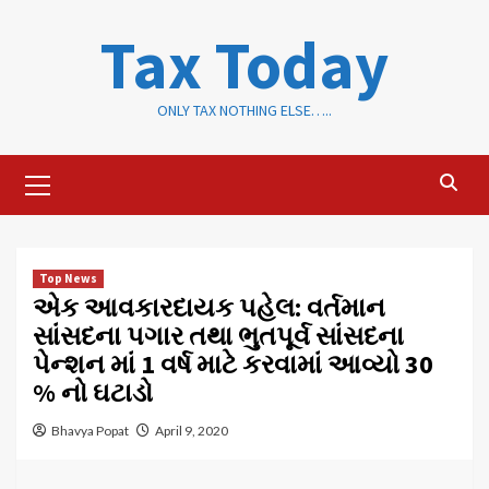
Skip
Tax Today
to
content
ONLY TAX NOTHING ELSE…..
Primary
Menu
Top News
એક આવકારદાયક પહેલ: વર્તમાન
સાંસદના પગાર તથા ભુતપૂર્વ સાંસદના
પેન્શન માં 1 વર્ષ માટે કરવામાં આવ્યો 30
% નો ઘટાડો
Bhavya Popat
April 9, 2020