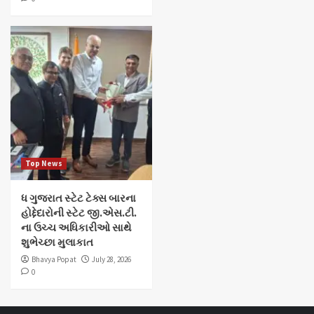
Top News
ધ ગુજરાત સ્ટેટ ટેક્સ બારના
હોદ્દેદારોની સ્ટેટ જી.એસ.ટી.
ના ઉચ્ચ અધિકારીઓ સાથે
શુભેચ્છા મુલાકાત
Bhavya Popat
July 28, 2026
0