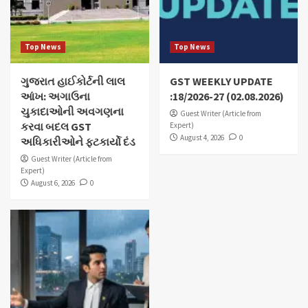
Top News
Top News
ગુજરાત હાઈકોર્ટની લાલ
GST WEEKLY UPDATE
આંખ: અગાઉના
:18/2026-27 (02.08.2026)
ચુકાદાઓની અવગણના
Guest Writer (Article from
કરવા બદલ GST
Expert)
August 4, 2026
0
અધિકારીઓને ફટકાર્યો દંડ
Guest Writer (Article from
Expert)
August 6, 2026
0