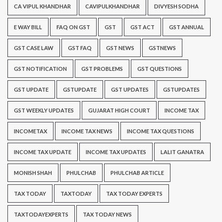
CA VIPUL KHANDHAR
CAVIPULKHANDHAR
DIVYESH SODHA
E WAY BILL
FAQ ON GST
GST
GST ACT
GST ANNUAL
GST CASE LAW
GST FAQ
GST NEWS
GSTNEWS
GST NOTIFICATION
GST PROBLEMS
GST QUESTIONS
GST UPDATE
GSTUPDATE
GST UPDATES
GSTUPDATES
GST WEEKLY UPDATES
GUJARAT HIGH COURT
INCOME TAX
INCOMETAX
INCOME TAX NEWS
INCOME TAX QUESTIONS
INCOME TAX UPDATE
INCOME TAX UPDATES
LALIT GANATRA
MONISH SHAH
PHULCHAB
PHULCHAB ARTICLE
TAX TODAY
TAXTODAY
TAX TODAY EXPERTS
TAXTODAYEXPERTS
TAX TODAY NEWS