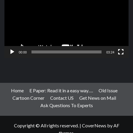
00:00
03:24
Home
E Paper: Read it in a easy way….
Old Issue
Cartoon Corner
Contact US
Get News on Mail
Ask Questions To Experts
Copyright © All rights reserved.
|
CoverNews
by AF
themes.