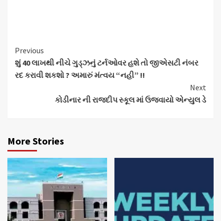
Continue
Previous
શું 40 લાખથી નીચે ગુડ્ઝનું ટર્નઓવર હશે તો જીએસટી નંબર
Reading
રદ કરાવી શકશો ? અમારું મંત્વય “નહી” !!
Next
કોડીનાર ની રાજદીપ સ્કૂલ માં ઉજવાયો એન્યુલ ડે
More Stories