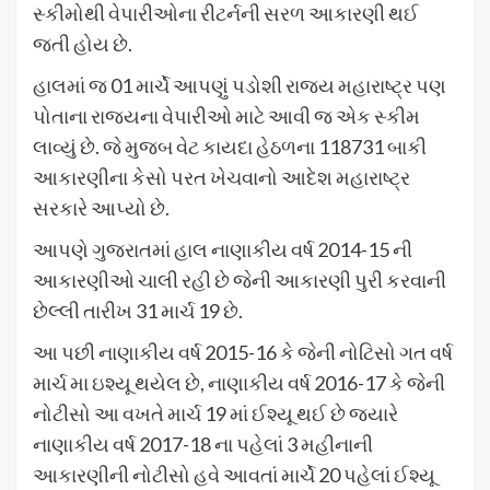
સ્કીમોથી વેપારીઓના રીટર્નની સરળ આકારણી થઈ
જતી હોય છે.
હાલમાં જ 01 માર્ચે આપણું પડોશી રાજ્ય મહારાષ્ટ્ર પણ
પોતાના રાજ્યના વેપારીઓ માટે આવી જ એક સ્કીમ
લાવ્યું છે. જે મુજબ વેટ કાયદા હેઠળના 118731 બાકી
આકારણીના કેસો પરત ખેચવાનો આદેશ મહારાષ્ટ્ર
સરકારે આપ્યો છે.
આપણે ગુજરાતમાં હાલ નાણાકીય વર્ષ 2014-15 ની
આકારણીઓ ચાલી રહી છે જેની આકારણી પુરી કરવાની
છેલ્લી તારીખ 31 માર્ચ 19 છે.
આ પછી નાણાકીય વર્ષ 2015-16 કે જેની નોટિસો ગત વર્ષ
માર્ચ મા ઇશ્યૂ થયેલ છે, નાણાકીય વર્ષ 2016-17 કે જેની
નોટીસો આ વખતે માર્ચ 19 માં ઈશ્યૂ થઈ છે જ્યારે
નાણાકીય વર્ષ 2017-18 ના પહેલાં 3 મહીનાની
આકારણીની નોટીસો હવે આવતાં માર્ચે 20 પહેલાં ઈશ્યૂ