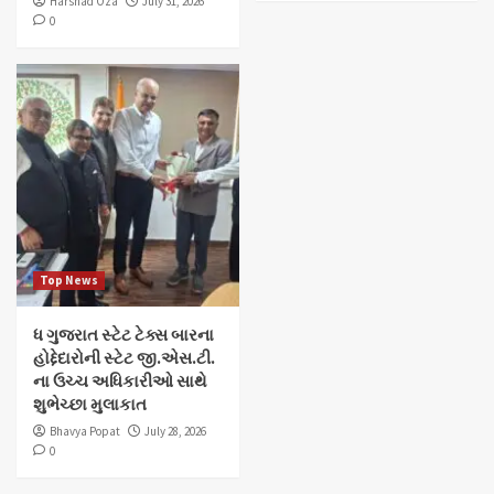
Harshad Oza
July 31, 2026
0
Top News
ધ ગુજરાત સ્ટેટ ટેક્સ બારના
હોદ્દેદારોની સ્ટેટ જી.એસ.ટી.
ના ઉચ્ચ અધિકારીઓ સાથે
શુભેચ્છા મુલાકાત
Bhavya Popat
July 28, 2026
0