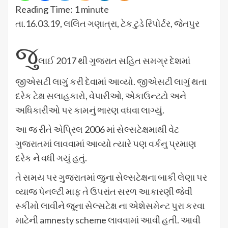
Reading Time:
1
minute
તા.16.03.19, લલિત ગણાત્રા, ટેક ટુડે રિપોર્ટર, જેતપુર
જુ
લાઈ 2017 થી ગુજરાત સહિત સમગ્ર દેશમાં
જીએસટી લાગું કરી દેવામાં આવ્યો. જીએસટી લાગું થતા
દરેક ટેક્ષ સલાહકારો, વેપારીઓ, એકાઉન્ટટો અને
અધિકારીઓ પર કામનું ભારણ વધવા લાગ્યું.
આ જ રીતે એપ્રિલ 2006 માં સેલ્સટેક્ષમાથી વેટ
ગુજરાતમાં લાવવામાં આવ્યો ત્યારે પણ વર્કનુ પ્રમાણ
દરેક ને વધી ગયું હતું.
તે સમય પર ગુજરાતમાં જુના સેલ્સટેક્ષના બાકી લેણા પર
વ્યાજ પેનલ્ટી માફ તે ઉપરાંત સરળ આકારણી જેવી
સ્કીમો લાવીને જૂના સેલ્સટેક્ષ ના એશેસમેન્ટ પુરા કરવા
માટેની amnesty scheme લાવવામાં આવી હતી. આવી