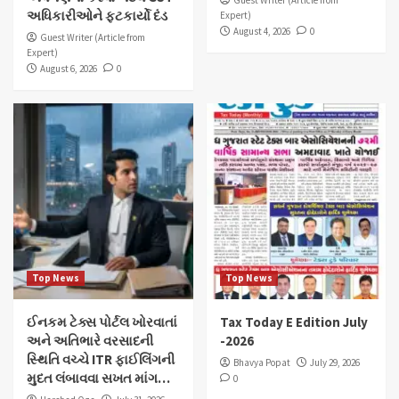
Guest Writer (Article from
અધિકારીઓને ફટકાર્યો દંડ
Expert)
August 4, 2026
0
Guest Writer (Article from
Expert)
August 6, 2026
0
Top News
Top News
ઈનકમ ટેક્સ પોર્ટલ ખોરવાતાં
Tax Today E Edition July
અને અતિભારે વરસાદની
-2026
સ્થિતિ વચ્ચે ITR ફાઈલિંગની
Bhavya Popat
July 29, 2026
મુદત લંબાવવા સખત માંગ…
0