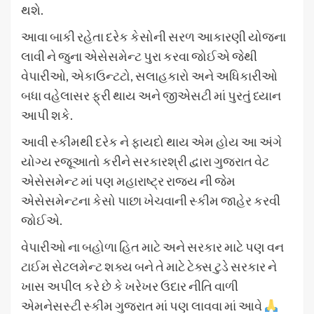
થશે.
આવા બાકી રહેતા દરેક કેસોની સરળ આકારણી યોજના
લાવી ને જુના એસેસમેન્ટ પુરા કરવા જોઈએ જેથી
વેપારીઓ, એકાઉન્ટટો, સલાહકારો અને અધિકારીઓ
બધા વહેલાસર ફ્રી થાય અને જીએસટી માં પુરતું ધ્યાન
આપી શકે.
આવી સ્કીમથી દરેક ને ફાયદો થાય એમ હોય આ અંગે
યોગ્ય રજૂઆતો કરીને સરકારશ્રી દ્વારા ગુજરાત વેટ
એસેસમેન્ટ માં પણ મહારાષ્ટ્ર રાજ્ય ની જેમ
એસેસમેન્ટના કેસો પાછા ખેચવાની સ્કીમ જાહેર કરવી
જોઈએ.
વેપારીઓ ના બહોળા હિત માટે અને સરકાર માટે પણ વન
ટાઈમ સેટલમેન્ટ શક્ય બને તે માટે ટેક્સ ટુડે સરકાર ને
ખાસ અપીલ કરે છે કે ખરેખર ઉદાર નીતિ વાળી
એમનેસસ્ટી સ્કીમ ગુજરાત માં પણ લાવવા માં આવે