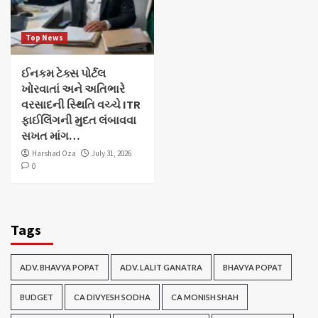
Top News
ઈનકમ ટેક્સ પોર્ટલ
ખોરવાતાં અને અતિભારે
વરસાદની સ્થિતિ વચ્ચે ITR
ફાઈલિંગની મુદત લંબાવવા
સખત માંગ…
Harshad Oza
July 31, 2026
0
Tags
ADV. BHAVYA POPAT
ADV. LALIT GANATRA
BHAVYA POPAT
BUDGET
CA DIVYESH SODHA
CA MONISH SHAH