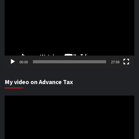
Player
00:00
27:59
My video on Advance Tax
Video
Player