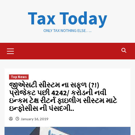
Skip
Tax Today
to
content
ONLY TAX NOTHING ELSE…..
Primary
Menu
Top News
જીએસટી સીસ્ટમ ના સફળ (?!)
પ્રોજેકટ પછી 4242/ કરોડની નવી
ઇન્કમ ટેક્ષ રીટર્ન ફાઇલીગ સીસ્ટમ માટે
ઇન્ફોસીસ ની પંસદગી..
January 16, 2019