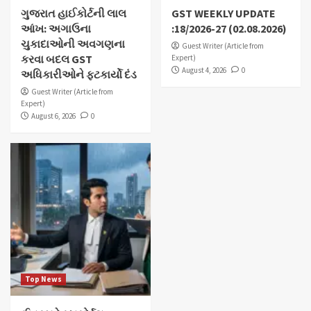
ગુજરાત હાઈકોર્ટની લાલ
GST WEEKLY UPDATE
આંખ: અગાઉના
:18/2026-27 (02.08.2026)
ચુકાદાઓની અવગણના
Guest Writer (Article from
કરવા બદલ GST
Expert)
August 4, 2026
0
અધિકારીઓને ફટકાર્યો દંડ
Guest Writer (Article from
Expert)
August 6, 2026
0
Top News