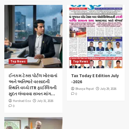
Top News
Top News
ઈનકમ ટેક્સ પોર્ટલ ખોરવાતાં
Tax Today E Edition July
અને અતિભારે વરસાદની
-2026
સ્થિતિ વચ્ચે ITR ફાઈલિંગની
Bhavya Popat
July 29, 2026
મુદત લંબાવવા સખત માંગ…
0
Harshad Oza
July 31, 2026
0