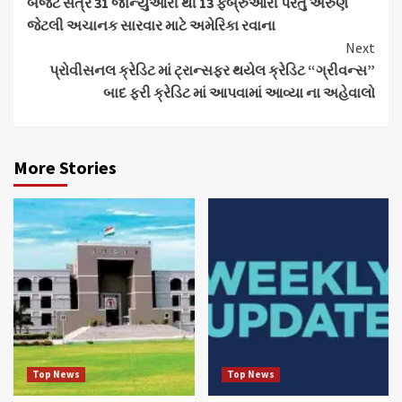
બજેટ સત્ર 31 જાન્યુઆરી થી 13 ફેબ્રુઆરી પરંતુ અરુણ
Reading
જેટલી અચાનક સારવાર માટે અમેરિકા રવાના
Next
પ્રોવીસનલ ક્રેડિટ માં ટ્રાન્સફર થયેલ ક્રેડિટ “ગ્રીવન્સ”
બાદ ફરી ક્રેડિટ માં આપવામાં આવ્યા ના અહેવાલો
More Stories
Top News
Top News