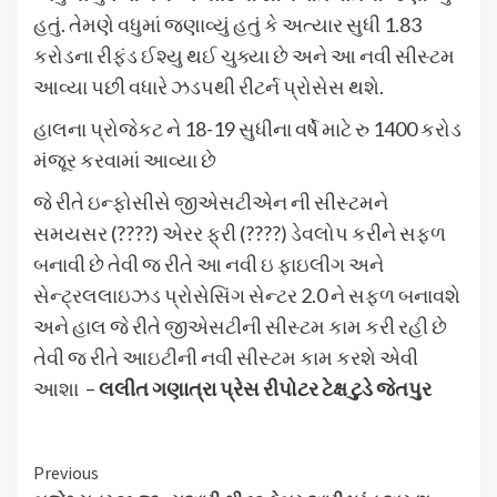
હતું. તેમણે વધુમાં જણાવ્યું હતું કે અત્યાર સુધી 1.83
કરોડના રીફંડ ઈશ્યુ થઈ ચુક્યા છે અને આ નવી સીસ્ટમ
આવ્યા પછી વધારે ઝડપથી રીટર્ન પ્રોસેસ થશે.
હાલના પ્રોજેકટ ને 18-19 સુધીના વર્ષે માટે રુ 1400 કરોડ
મંજૂર કરવામાં આવ્યા છે
જે રીતે ઇન્ફોસીસે જીએસટીએન ની સીસ્ટમને
સમયસર (????) એરર ફ્રી (????) ડેવલોપ કરીને સફળ
બનાવી છે તેવી જ રીતે આ નવી ઇ ફાઇલીગ અને
સેન્ટ્રલલાઇઝડ પ્રોસેસિંગ સેન્ટર 2.0 ને સફળ બનાવશે
અને હાલ જે રીતે જીએસટીની સીસ્ટમ કામ કરી રહી છે
તેવી જ રીતે આઇટીની નવી સીસ્ટમ કામ કરશે એવી
આશા –
લલીત ગણાત્રા પ્રેસ રીપોટર ટેક્ષ ટુડે જેતપુર
Continue
Previous