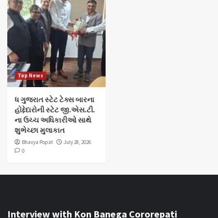
Top News
ધ ગુજરાત સ્ટેટ ટેક્સ બારના
હોદ્દેદારોની સ્ટેટ જી.એસ.ટી.
ના ઉચ્ચ અધિકારીઓ સાથે
શુભેચ્છા મુલાકાત
Bhavya Popat
July 28, 2026
0
Interview with Kon Banega Cororepati