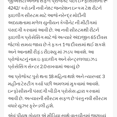
જીએસટીએનના સફળ પ્રોજેક્ટ પછી ઈન્ફોસીસની રૂ
4242/ કરોડની નવી નેક્ષ્ટ જનરેશન ઇન્કમ ટેક્ષ રીટર્ન
ફાઇલીગ સીસ્ટમ માટે આજે નરેન્દ્ર મોદીની
અધ્યક્ષતામા મળેલ યુનીયન કેબીનેટ ની મીટીંગમાં
પંસદગી કરવામાં આવી છે. આ નવી સીસ્ટમથી રીટર્ન
ફાઇલીગ પ્રોસેસિંગ માટે જે અત્યારે અંદાજીત 65 દીવસ
જેટલો સમય જાય છે તે ફકત 1 જ દીવસમાં થઈ શકશે
અને આનાથી રીફંડ રીઇશ્યુ માં ઝડપ આવશે. આ
પ્રોજેક્ટનું નામ ઇ ફાઇલીગ અને સેન્ટ્રલલાઇઝડ
પ્રોસેસિંગ સેન્ટર 2.0 રાખવામાં આવ્યું છે
આ પ્રોજેક્ટ પુરો થતા 18 મહિના થશે અને ત્યારબાદ 3
મહીના ટેસ્ટીંગ કર્યા પછી અમલમાં મુકવામાં આવશે.
ઇન્ફોસીસની પંસદગી બીડીગ પ્રોસેસ દ્વારા કરવામાં
આવી છે. અત્યારની સીસ્ટમ સફળ છે પંરતુ નવી સીસ્ટમ
વધારે યુઝર ફ્રેન્ડલી હશે.
એવું પીયુષ ગોયલ એ મીડિયા સાથે વાતચીતમાં જણાવ્યું