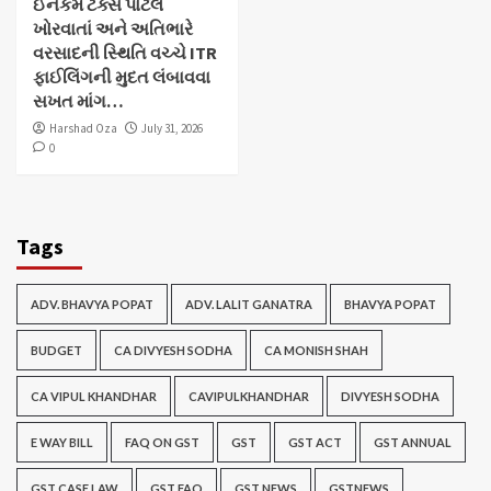
ઈનકમ ટેક્સ પોર્ટલ
ખોરવાતાં અને અતિભારે
વરસાદની સ્થિતિ વચ્ચે ITR
ફાઈલિંગની મુદત લંબાવવા
સખત માંગ…
Harshad Oza
July 31, 2026
0
Tags
ADV. BHAVYA POPAT
ADV. LALIT GANATRA
BHAVYA POPAT
BUDGET
CA DIVYESH SODHA
CA MONISH SHAH
CA VIPUL KHANDHAR
CAVIPULKHANDHAR
DIVYESH SODHA
E WAY BILL
FAQ ON GST
GST
GST ACT
GST ANNUAL
GST CASE LAW
GST FAQ
GST NEWS
GSTNEWS