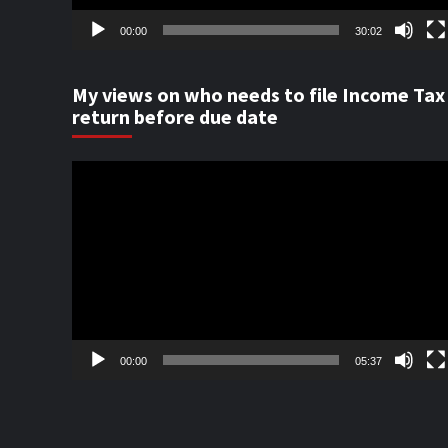
00:00
30:02
My views on who needs to file Income Tax
return before due date
Video
Player
00:00
05:37