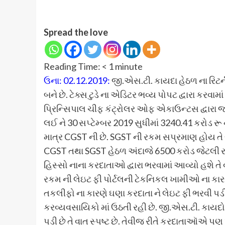
Spread the love
Reading Time:
< 1
minute
ઉના: 02.12.2019:
જી.એસ.ટી. કાયદા હેઠળ ના રિટર
બને છે. ટેક્સ ટુડે ના એડિટર ભવ્ય પોપટ દ્વારા કરવ
પ્રિન્સિપાલ ચીફ કંટ્રોલર ઓફ એકાઉન્ટસ દ્વારા જણાવ
લઈ ને 30 સપ્ટેમ્બર 2019 સુધીમાં 3240.41 કરોડ 
માત્ર CGST ની છે. SGST ની રકમ સપ્રમાણ હોય તે 
CGST તથા SGST હેઠળ અંદાજે 6500 કરોડ જેટલી રક
હિસ્સો નાના કરદાતાઓ દ્વારા ભરવામાં આવ્યો હશે તે
રકમ ની લેઇટ ફી પોર્ટલની ટેકનિકલ ખામીઓ ના કારણે
તકલીફો ના કારણે ઘણા કરદાતા ને લેઇટ ફી ભરવી પ
કરવ્યવસાયિકો માં ઉઠતી રહી છે. જી.એસ.ટી. કાયદો
પડી છે તે વાત સ્પષ્ટ છે. તેવીજ રીતે કરદાતાઑએ પણ