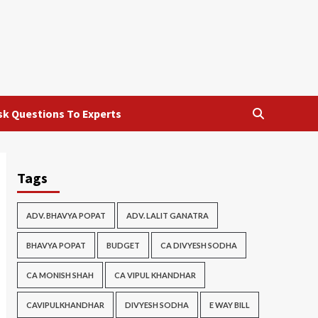
sk Questions To Experts
Tags
ADV. BHAVYA POPAT
ADV. LALIT GANATRA
BHAVYA POPAT
BUDGET
CA DIVYESH SODHA
CA MONISH SHAH
CA VIPUL KHANDHAR
CAVIPULKHANDHAR
DIVYESH SODHA
E WAY BILL