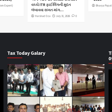
વચ્ચે ITR ફાઈલિંગની મુદત
from Expert)
Bhavya Popat
લંબાવવા સખત માંગ…
Harshad Oza
July 31, 2026
0
Tax Today Galary
T
0
V
Pl