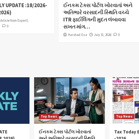
Y UPDATE :18/2026-
ઈનકમ ટેક્સ પોર્ટલ ખોરવાતાં અને
2026)
અતિભારે વરસાદની સ્થિતિ વચ્ચે
ITR ફાઈલિંગની મુદત લંબાવવા
(Article from Expert)
સખત માંગ…
6
0
Harshad Oza
July 31, 2026
0
Top News
Top News
ATE
ઈનકમ ટેક્સ પોર્ટલ ખોરવાતાં
Tax Today E
8.2026)
અને અતિભારે વરસાદની સ્થિતિ
-2026