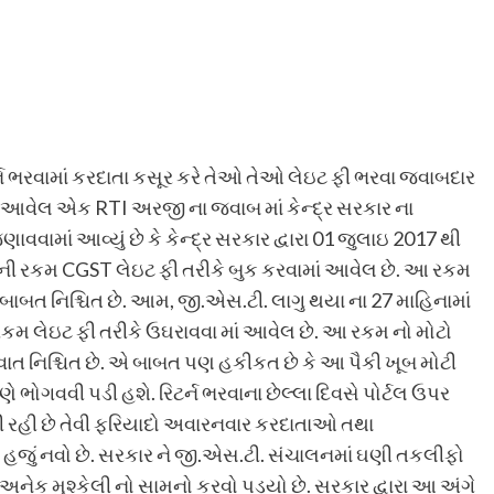
્ન ભરવામાં કરદાતા કસૂર કરે તેઓ તેઓ લેઇટ ફી ભરવા જવાબદાર
ામાં આવેલ એક RTI અરજી ના જવાબ માં કેન્દ્ર સરકાર ના
વામાં આવ્યું છે કે કેન્દ્ર સરકાર દ્વારા 01 જુલાઇ 2017 થી
રૂ ની રકમ CGST લેઇટ ફી તરીકે બુક કરવામાં આવેલ છે. આ રકમ
બાબત નિશ્ચિત છે. આમ, જી.એસ.ટી. લાગુ થયા ના 27 માહિનામાં
મ લેઇટ ફી તરીકે ઉઘરાવવા માં આવેલ છે. આ રકમ નો મોટો
 વાત નિશ્ચિત છે. એ બાબત પણ હકીકત છે કે આ પૈકી ખૂબ મોટી
 ભોગવવી પડી હશે. રિટર્ન ભરવાના છેલ્લા દિવસે પોર્ટલ ઉપર
ડી રહી છે તેવી ફરિયાદો અવારનવાર કરદાતાઓ તથા
 હજું નવો છે. સરકાર ને જી.એસ.ટી. સંચાલનમાં ઘણી તકલીફો
 અનેક મુશ્કેલી નો સામનો કરવો પડ્યો છે. સરકાર દ્વારા આ અંગે