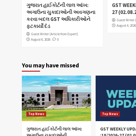
ગુજરાત હાઈકોર્ટની લાલ આંખ:
GST WEEKL
અગાઉના ચુકાદાઓની અવગણના
27 (02.08.
કરવા બદલ GST અધિકારીઓને
Guest Writer 
ફટકાર્યો દંડ
August 4, 202
Guest Writer (Article from Expert)
August 6, 2026
0
You may have missed
Top News
Top News
ગુજરાત હાઈકોર્ટની લાલ આંખ:
GST WEEKLY UPD
અગાઉના ચુકાદાઓની
:18/2026-27 (02.0