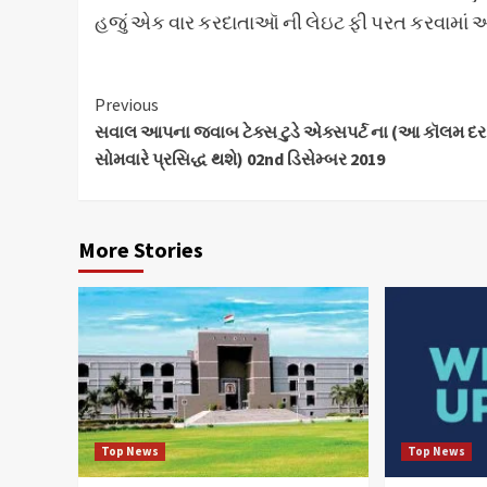
હજું એક વાર કરદાતાઑ ની લેઇટ ફી પરત કરવામાં આવે
Continue
Previous
સવાલ આપના જવાબ ટેક્સ ટુડે એક્સપર્ટ ના (આ કૉલમ દર
Reading
સોમવારે પ્રસિદ્ધ થશે) 02nd ડિસેમ્બર 2019
More Stories
Top News
Top News