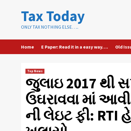
Skip
Tax Today
to
content
ONLY TAX NOTHING ELSE…..
Home
E Paper: Read it in a easy way….
Old Iss
Top News
જુલાઇ 2017 થી સપ્
ઉઘરાવવા માં આવી
ની લેઇટ ફી: RTI હ