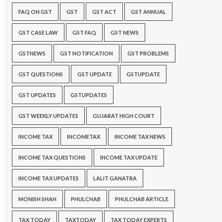
FAQ ON GST
GST
GST ACT
GST ANNUAL
GST CASE LAW
GST FAQ
GST NEWS
GSTNEWS
GST NOTIFICATION
GST PROBLEMS
GST QUESTIONS
GST UPDATE
GSTUPDATE
GST UPDATES
GSTUPDATES
GST WEEKLY UPDATES
GUJARAT HIGH COURT
INCOME TAX
INCOMETAX
INCOME TAX NEWS
INCOME TAX QUESTIONS
INCOME TAX UPDATE
INCOME TAX UPDATES
LALIT GANATRA
MONISH SHAH
PHULCHAB
PHULCHAB ARTICLE
TAX TODAY
TAXTODAY
TAX TODAY EXPERTS