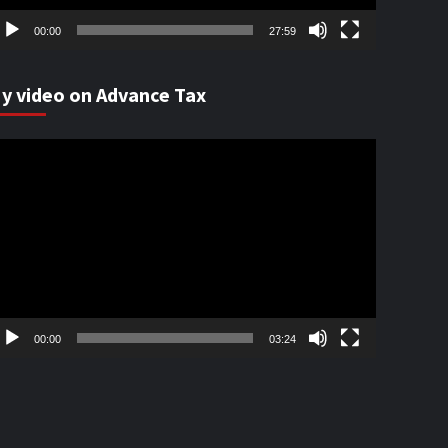
00:00
27:59
y video on Advance Tax
ideo
ayer
00:00
03:24