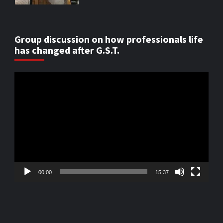
Group discussion on how professionals life
has changed after G.S.T.
Video
Player
00:00
15:37