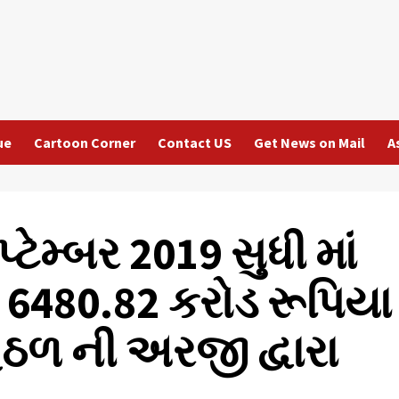
ue
Cartoon Corner
Contact US
Get News on Mail
A
ટેમ્બર 2019 સુધી માં
 6480.82 કરોડ રૂપિયા
ેઠળ ની અરજી દ્વારા