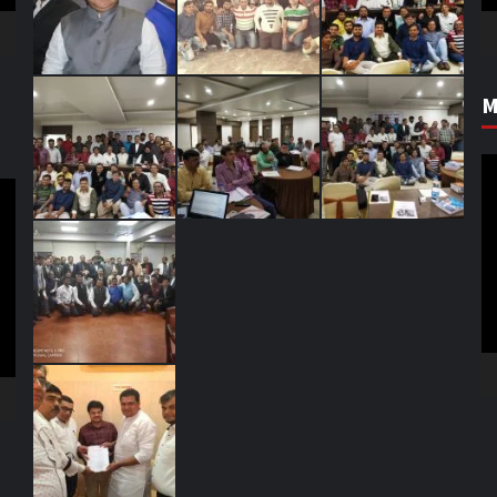
M
V
Pl