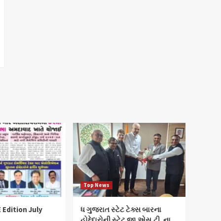
Top News
 Edition July
ધ ગુજરાત સ્ટેટ ટેક્સ બારના
હોદ્દેદારોની સ્ટેટ જી.એસ.ટી. ના