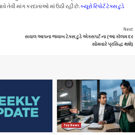
 તેવી માંગ કરદાતાઓ માં ઉઠી રહી છે.
બ્યૂરો રિપોર્ટ ટેક્સ ટુડે
Next
સવાલ આપના જવાબ ટેક્સ ટુડે એક્સપર્ટ ના (આ કૉલમ દર
સોમવારે પ્રસિદ્ધ થશે)
Top News