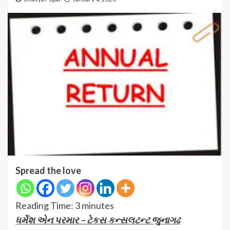
Spread the love
Reading Time:
3
minutes
ધર્મેશ એન પરમાર – ટેકસ કન્સલટન્ટ જુનાગઢ