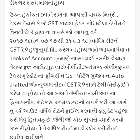
ડીકલેર કરવા માંગતા હોય –
ઉક્ત હકીકત ધ્યાને રાખતા આપ સૌ વાચક મિત્રો ,
ટેકસ પેયર્સ કે જે GST કાયદા હેઠળ નોંધાયેલા છે તેમને
વિનંતી છે કે હાલ ના તબક્કે જો આપનું વર્ષ
૨૦૧૭-૧૮(૦૧-૦૭-૧૭ થી ૩૧-૦૩-૧૮ ) વાર્ષિક રીટર્ન
GSTR 9 હજુ સુધી file કરેલ ના હોય અને આપના ધંધા ના
books of Account પ્રમાણે ના સપ્લાઈ –ખરીદ વેચાણ
તેમજ gst આઉટપુટ લાયેબીલીટીઝ-તેમજ એલીજીબલ
ટેકસ ક્રેડીટ ના ફીગર્સ ને GST પોર્ટલ મુજબ ના Auto
drafted એન્યુઅલ રીટર્ન GSTR 9 સાથે ટેલી (વેરીફાઈ )
કરેલ ના હોય તો આ બાબતે ગંભીરતા રાખી આપના
હિસાબનીશ કે ટેકસ કન્સલ્ટન્ટ નો સંપર્ક કરી આ અંગે
નું વર્ક આઉટ વાર્ષિક રીટર્ન ફાઈલ કરવાની ડ્યુ ડેટ પહેલા
કરી લેવું હિતાવહ છે .જેથી જો કોઈ સુધારો વધારો કરવો
જરૂરી હોય તો તે વાર્ષિક રીટર્ન માં ડીકલેર કરી રીટર્ન
ફાઈલ થઈ શકે .