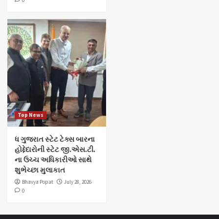
Top News
ધ ગુજરાત સ્ટેટ ટેક્સ બારના
હોદ્દેદારોની સ્ટેટ જી.એસ.ટી.
ના ઉચ્ચ અધિકારીઓ સાથે
શુભેચ્છા મુલાકાત
Bhavya Popat
July 28, 2026
0