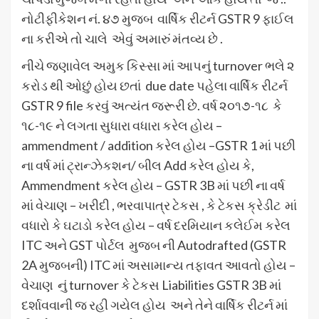
નોટીફીકેશન નં. ૪૭ મુજબ વાર્ષિક રીટર્ન GSTR 9 ફાઈલ
ના કરીએ તો ચાલે એવું અમારું મંતવ્ય છે .
નીચે જણાવેલ અમુક કિસ્સા માં આપનું turnover ભલે ૨
કરોડ થી ઓછું હોય છતાં due date પહેલા વાર્ષિક રીટર્ન
GSTR 9 file કરવું અત્યંત જરૂરી છે. વર્ષ ૨૦૧૭-૧૮ કે
૧૮-૧૯ ને લગતા સુધારા વધારા કરેલ હોય –
ammendment / addition કરેલ હોય –GSTR 1 માં પછી
ના વર્ષ માં ટ્રાન્ઝેકશન/ બીલ Add કરેલ હોય કે,
Ammendment કરેલ હોય – GSTR 3B માં પછી ના વર્ષ
માં વેચાણ – ખરીદી , ભરવાપાત્ર ટેકસ , કે ટેકસ ક્રેડીટ માં
વધારો કે ઘટાડો કરેલ હોય – વર્ષ દરમિયાન કલેઈમ કરેલ
ITC અને GST પોર્ટલ મુજબ ની Autodrafted (GSTR
2A મુજબની) ITC માં અસામાન્ય તફાવત આવતો હોય –
વેચાણ નું turnover કે ટેકસ Liabilities GSTR 3B માં
દર્શાવવાની જ રહી ગયેલ હોય અને તેને વાર્ષિક રીટર્ન માં