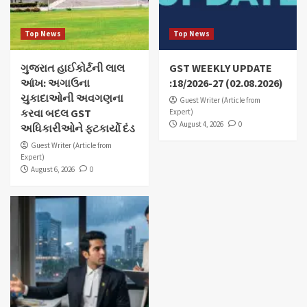
Top News
Top News
ગુજરાત હાઈકોર્ટની લાલ
GST WEEKLY UPDATE
આંખ: અગાઉના
:18/2026-27 (02.08.2026)
ચુકાદાઓની અવગણના
Guest Writer (Article from
કરવા બદલ GST
Expert)
August 4, 2026
0
અધિકારીઓને ફટકાર્યો દંડ
Guest Writer (Article from
Expert)
August 6, 2026
0