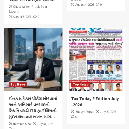
August 4, 2026
0
Guest Writer (Article from
Expert)
August 6, 2026
0
Top News
Top News
ઈનકમ ટેક્સ પોર્ટલ ખોરવાતાં
Tax Today E Edition July
અને અતિભારે વરસાદની
-2026
સ્થિતિ વચ્ચે ITR ફાઈલિંગની
Bhavya Popat
July 29, 2026
મુદત લંબાવવા સખત માંગ…
0
Harshad Oza
July 31, 2026
0