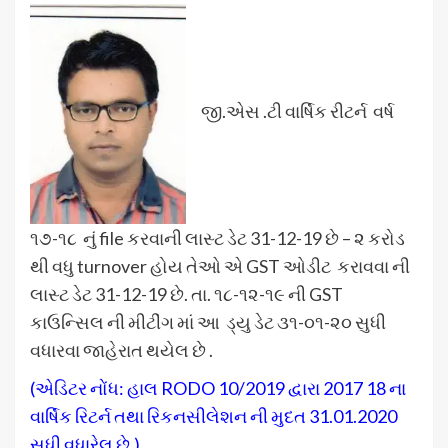
જી.એસ .ટી વાર્ષિક રીટર્ન વર્ષ
૧૭-૧૮ નું file કરવાની લાસ્ટ ડેટ 31-12-19 છે – ૨ કરોડ
થી વધુ turnover હોય તેઓ એ GST ઓડીટ કરાવવા ની
લાસ્ટ ડેટ 31-12-19 છે. તા. ૧૮-૧૨-૧૯ ની GST
કાઉન્સિલ ની મીટીંગ માં આ ડ્યુ ડેટ ૩૧-૦૧-૨૦ સુધી
વધારવા જાહેરાત થયેલ છે .
(એડિટર નોંધ: હાલ RODO 10/2019 દ્વારા 2017 18 ના
વાર્ષિક રિટર્ન તથા રિકનસીલેશન ની મુદત 31.01.2020
સુધી વધારેલ છે.)