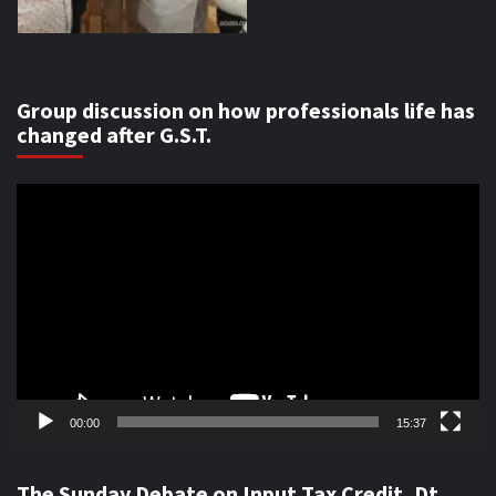
Group discussion on how professionals life has
changed after G.S.T.
Video
Player
00:00
15:37
The Sunday Debate on Input Tax Credit, Dt.