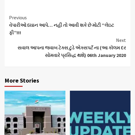
Continue
Previous
વેપારીઓ ધ્યાન આપે… નહીં તો આવી શકે છે મોટી “લેઇટ
Reading
ફી”!!!
Next
સવાલ આપના જવાબ ટેક્સ ટુડે એક્સપર્ટ ના (આ કૉલમ દર
સોમવારે પ્રસિદ્ધ થશે) 06th January 2020
More Stories