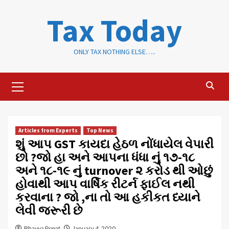
Skip
Tax Today
to
content
ONLY TAX NOTHING ELSE…..
Primary
Menu
Articles from Experts
Top News
શું આપ GST કાયદા હેઠળ નોંધાયેલ વેપારી
છો ?જો હા અને આપના ધંધા નું ૧૭-૧૮
અને ૧૮-૧૯ નું turnover ૨ કરોડ થી ઓછું
હોવાથી આપ વાર્ષિક રીટર્ન ફાઈલ નથી
કરવાના ? જો ,ના તો આ હકીકત ધ્યાને
લેવી જરૂરી છે
Bhavya Popat
January 4, 2020