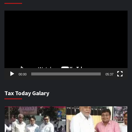
Video
Player
00:00
05:37
Tax Today Galary