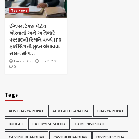
Top News
ઈનકમ ટેક્સ પોર્ટલ
ખોરવાતાં અને અતિભારે
વરસાદની સ્થિતિ વચ્ચે ITR
ફાઈલિંગની મુદત લંબાવવા
સખત માંગ…
Harshad Oza
July 31, 2026
0
Tags
ADV. BHAVYA POPAT
ADV. LALIT GANATRA
BHAVYA POPAT
BUDGET
CA DIVYESH SODHA
CA MONISH SHAH
CA VIPUL KHANDHAR
CAVIPULKHANDHAR
DIVYESH SODHA