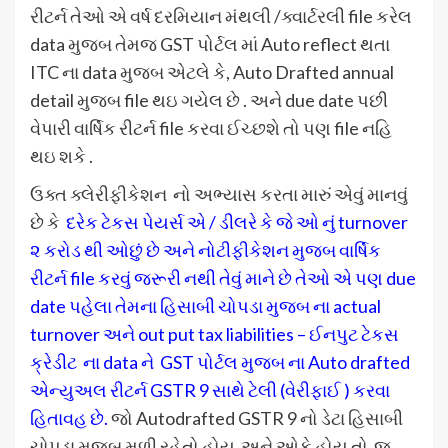
રીટર્ન તેઓ એ વર્ષ દરમિયાન મંથલી /ક્વાર્ટરલી file કરેલ
data મુજબ તેમજ GST પોર્ટલ માં Auto reflect થતા
ITC ના data મુજબ એટલે કે, Auto Drafted annual
detail મુજબ file થઇ ગયેલ છે . અને due date પછી
વેપારી વાર્ષિક રીટર્ન file કરવા ઈચ્છશે તો પણ file નહિ
થઇ શકે .
ઉક્ત ક્લેરીફીકેશન નો અભ્યાસ કરતા મારું એવું માનવું
છે કે
દરેક ટેકસ પેયર્સ એ / ડીલરે કે જે ઓ નું turnover
૨ કરોડ થી ઓછું છે અને નોટીફીકેશન મુજબ વાર્ષિક
રીટર્ન file કરવું જરૂરી નથી તેવું માને છે તેઓ એ પણ due
date પહેલા તેમના હિસાબી ચોપડા મુજબ ના actual
turnover અને out put tax liabilities – ઈનપુટ ટેકસ
ક્રેડીટ ના data ને GST પોર્ટલ મુજબ ના Auto drafted
એન્યુઅલ રીટર્ન GSTR 9 સાથે ટેલી (વેરીફાઈ ) કરવા
હિતાવહ છે.
જો Autodrafted GSTR 9 નો ડેટા હિસાબી
ચોપડા મુજબ મળી રહેતો હોય અને ઓકે હોય તો જ ..