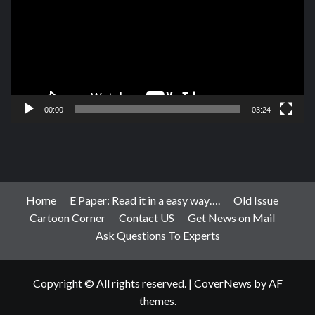
00:00
03:24
Home
E Paper: Read it in a easy way….
Old Issue
Cartoon Corner
Contact US
Get News on Mail
Ask Questions To Experts
Copyright © All rights reserved.
|
CoverNews
by AF
themes.