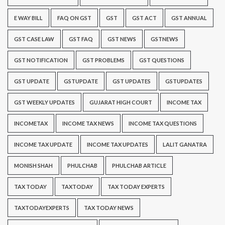
E WAY BILL
FAQ ON GST
GST
GST ACT
GST ANNUAL
GST CASE LAW
GST FAQ
GST NEWS
GSTNEWS
GST NOTIFICATION
GST PROBLEMS
GST QUESTIONS
GST UPDATE
GSTUPDATE
GST UPDATES
GSTUPDATES
GST WEEKLY UPDATES
GUJARAT HIGH COURT
INCOME TAX
INCOMETAX
INCOME TAX NEWS
INCOME TAX QUESTIONS
INCOME TAX UPDATE
INCOME TAX UPDATES
LALIT GANATRA
MONISH SHAH
PHULCHAB
PHULCHAB ARTICLE
TAX TODAY
TAXTODAY
TAX TODAY EXPERTS
TAXTODAYEXPERTS
TAX TODAY NEWS