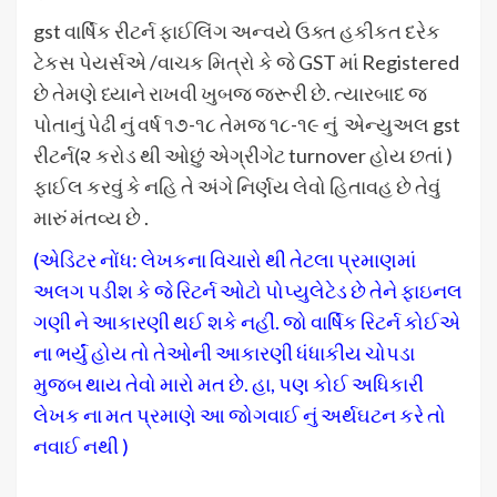
gst વાર્ષિક રીટર્ન ફાઈલિંગ અન્વયે ઉક્ત હકીકત દરેક
ટેકસ પેયર્સએ /વાચક મિત્રો કે જે GST માં Registered
છે તેમણે ધ્યાને રાખવી ખુબજ જરૂરી છે. ત્યારબાદ જ
પોતાનું પેઢી નું વર્ષ ૧૭-૧૮ તેમજ ૧૮-૧૯ નું એન્યુઅલ gst
રીટર્ન(૨ કરોડ થી ઓછું એગ્રીગેટ turnover હોય છતાં )
ફાઈલ કરવું કે નહિ તે અંગે નિર્ણય લેવો હિતાવહ છે તેવું
મારું મંતવ્ય છે .
(એડિટર નોંધ: લેખકના વિચારો થી તેટલા પ્રમાણમાં
અલગ પડીશ કે જે રિટર્ન ઓટો પોપ્યુલેટેડ છે તેને ફાઇનલ
ગણી ને આકારણી થઈ શકે નહીં. જો વાર્ષિક રિટર્ન કોઈએ
ના ભર્યું હોય તો તેઓની આકારણી ધંધાકીય ચોપડા
મુજબ થાય તેવો મારો મત છે. હા, પણ કોઈ અધિકારી
લેખક ના મત પ્રમાણે આ જોગવાઈ નું અર્થઘટન કરે તો
નવાઈ નથી )