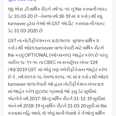
જી.એસ .ટી વાર્ષિક રીટર્ન વર્ષ ૧૮-૧૯ નું file કરવાની લાસ્ટ
ડેટ 31-03-20 છે –તેમજ વર્ષ 18-19 માં ૨ કરોડ થી વધુ
turnover હોય તેઓ એ GST ઓડીટ કરાવવા ની લાસ્ટ
ડેટ 31-03-2020 છે
GST ના નોટીફીકેશન નં. ૪૭/૨૦૧૯ મુજબ વાર્ષિક ૨
કરોડ થી ઓછા turnover વાળા વેપારી માટે વાર્ષિક રીટર્ન
file કરવું OPTIONAL (ઓપ્સનલ) જાહેર કરેલ છે પરંતુ
તારીખ ૧૮-૧૧-૧૯ ના CBEC ના સર્ક્યુલર નંબર 124
/43/2019 GST માં એવું પણ ક્લેરીફીકેસન જાહેર કરેલ
છે કે , વર્ષ ૨૦૧૭-૧૮ તેમજ ૨૦૧૮-૧૯ માં ૨ કરોડ થી ઓછા
turnover વાળા વેપારી ઓ દ્વારા નોટીફીકેશન નંબર ૪૭
માં જાહેર કરેલ છૂટછાટ પ્રમાણે જો ડ્યુ ડેટ સુધીમાં
એટલેકે વર્ષ 2017-18 નું વાર્ષિક રીટર્ન 31-12-19 સુધીમાં
અને વર્ષ 2018-19 નું વાર્ષિક રીટર્ન 31-03-20 સુધી માં file
કરવામાં નહિ આવે, તો એવું માની લેવાશે કે તેઓનું વાર્ષિક