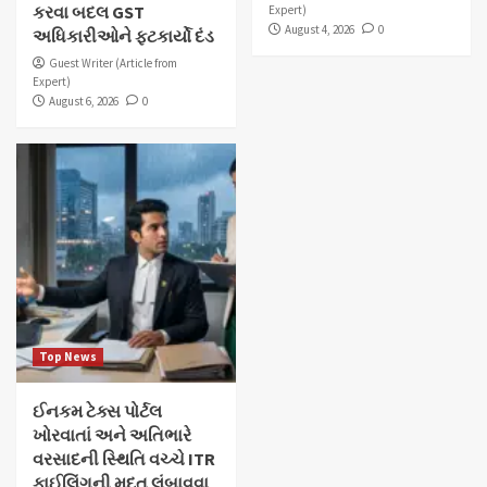
કરવા બદલ GST
Expert)
August 4, 2026
0
અધિકારીઓને ફટકાર્યો દંડ
Guest Writer (Article from
Expert)
August 6, 2026
0
Top News
ઈનકમ ટેક્સ પોર્ટલ
ખોરવાતાં અને અતિભારે
વરસાદની સ્થિતિ વચ્ચે ITR
ફાઈલિંગની મુદત લંબાવવા