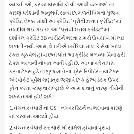
વ્યક્તી ઓ, કર વ્યાવસાયિકો વી. આવી ઘટનાઓ ના
કારણે પરેશાની અનુભવી રહ્યા છે. મળતી વિગતો મુજબ
ક્રેડિટ લેજર માંથી આ ક્રેડિટ “પ્રોવીઝનલ ક્રેડિટ” માં
તબદીલ થઈ ગઈ છે. આ “પ્રોવીઝનલ ક્રેડિટ” માં
દર્શાવેલ ક્રેડિટ 3B ના રીટર્ન ભરતા સમયે ઉપયોગ માં લઇ
શકાતી નથી. આમ, વેપારીએ ખરીદેલા માલ કે સેવા બદલ
ટેક્સ ચૂકવેલ હોવા છતાં પોતે આ ક્રેડિટ મેળવ્યા વિના ફરી
ટેક્સ ભરવાની નોબત આવી રહી છે. આ બાબતે તાપસ
કરતા ટેક્સ ટુડે ના ભુજ ખાતે ના પ્રેસ રિપોર્ટર તથા ટેક્સ
એડવોકેટ પૂર્વેશ ગણાત્રા જણાવે છે કે હેલ્પ ડેસ્ક ઉપર
ફોન કરતા જાણવા મળ્યું છે કે આમ થવાનું કારણ નીચેની
શક્યતાઓ હોઈ શકે:
1. વેચનાર વેપારી નો GST નમ્બર રિટર્ન ના ભરવાના કારણે
રદ કરવામાં આવ્યો હોય,
2. વેચનાર વેપારી કર ચોરી માં સામેલ હોવાના પુરાવા