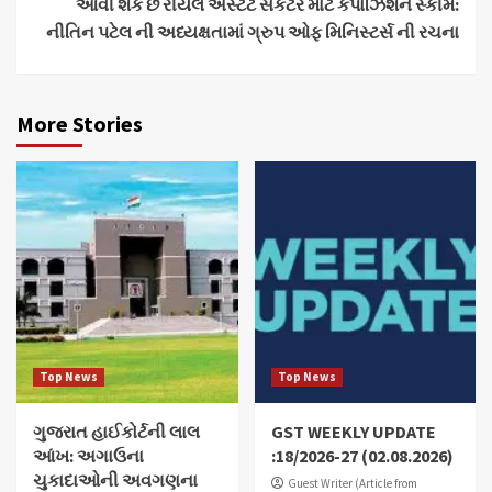
આવી શકે છે રીયલ એસ્ટેટ સેકટર માટે કંપોઝિશન સ્કીમ:
નીતિન પટેલ ની અધ્યક્ષતામાં ગ્રુપ ઓફ મિનિસ્ટર્સ ની રચના
More Stories
Top News
Top News
ગુજરાત હાઈકોર્ટની લાલ
GST WEEKLY UPDATE
આંખ: અગાઉના
:18/2026-27 (02.08.2026)
ચુકાદાઓની અવગણના
Guest Writer (Article from