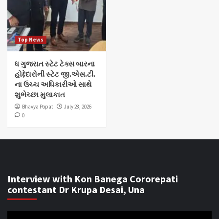
Top News
ધ ગુજરાત સ્ટેટ ટેક્સ બારના
હોદ્દેદારોની સ્ટેટ જી.એસ.ટી.
ના ઉચ્ચ અધિકારીઓ સાથે
શુભેચ્છા મુલાકાત
Bhavya Popat
July 28, 2026
0
Interview with Kon Banega Cororepati
contestant Dr Krupa Desai, Una
Video