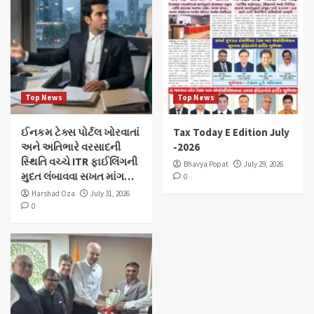
Top News
Top News
ઈનકમ ટેક્સ પોર્ટલ ખોરવાતાં
Tax Today E Edition July
અને અતિભારે વરસાદની
-2026
સ્થિતિ વચ્ચે ITR ફાઈલિંગની
Bhavya Popat
July 29, 2026
મુદત લંબાવવા સખત માંગ…
0
Harshad Oza
July 31, 2026
0