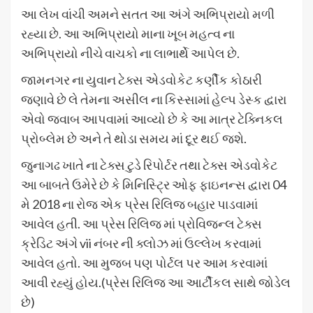
આ લેખ વાંચી અમને સતત આ અંગે અભિપ્રાયો મળી
રહ્યા છે. આ અભિપ્રાયો માના ખૂબ મહત્વ ના
અભિપ્રાયો નીચે વાચકો ના લાભાર્થે આપેલ છે.
જામનગર ના યુવાન ટેક્સ એડવોકેટ કર્ણીક કોઠારી
જણાવે છે લે તેમના અસીલ ના કિસ્સામાં હેલ્પ ડેસ્ક દ્વારા
એવો જવાબ આપવામાં આવ્યો છે કે આ માત્ર ટેક્નિકલ
પ્રોબ્લેમ છે અને તે થોડા સમય માં દૂર થઈ જશે.
જુનાગઢ ખાતે ના ટેક્સ ટુડે રિપોર્ટર તથા ટેક્સ એડવોકેટ
આ બાબતે ઉમેરે છે કે મિનિસ્ટ્રિ ઓફ ફાઇનન્સ દ્વારા 04
મે 2018 ના રોજ એક પ્રેસ રિલિજ બહાર પાડવામાં
આવેલ હતી. આ પ્રેસ રિલિજ માં પ્રોવિજ્ન્લ ટેક્સ
ક્રેડિટ અંગે vii નંબર ની ક્લોઝ માં ઉલ્લેખ કરવામાં
આવેલ હતો. આ મુજબ પણ પોર્ટલ પર આમ કરવામાં
આવી રહ્યું હોય.(પ્રેસ રિલિજ આ આર્ટીકલ સાથે જોડેલ
છે)