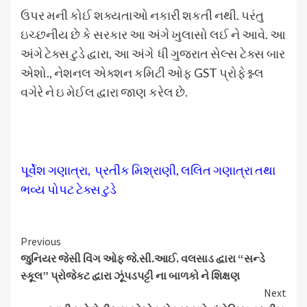
ઉપર મની કોઈ શક્યતાઓ નકારી શકતી નથી. પરંતુ
ઇચ્છનીય છે કે સરકાર આ અંગે ખુલાસો લઈ ને આવે. આ
અંગે ટેક્સ ટુડે દ્વારા, આ અંગે ધી ગુજરાત સેલ્સ ટેક્સ બાર
એશો., નેશનલ એક્શન કમિટી ઓફ GST પ્રોફેશ્ન્લ
વગેરે ને ઇ મેઈલ દ્વારા જાણ કરેલ છે.
પૂર્વેશ ગણાત્રા, પ્રતીક મિશ્રાણી, લલિત ગણાત્રા તથા
ભવ્ય પોપટ ટેક્સ ટુડે
Continue
Previous
જુનિયર જેસી વિંગ ઓફ જે.સી.આઈ. વલસાડ દ્વારા “સન્ડે
Reading
સ્કૂલ” પ્રોજેકટ દ્વારા ઝૂંપડપટ્ટી ના બાળકો ને શિક્ષણ
Next