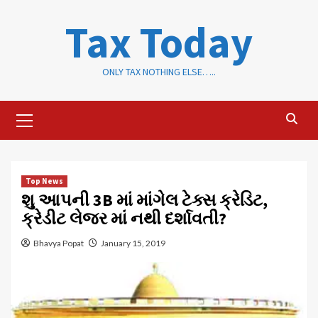
Skip
Tax Today
to
content
ONLY TAX NOTHING ELSE…..
Primary
Menu
Top News
શુ આપની 3B માં માંગેલ ટેક્સ ક્રેડિટ,
ક્રેડીટ લેજર માં નથી દર્શાવતી?
Bhavya Popat
January 15, 2019