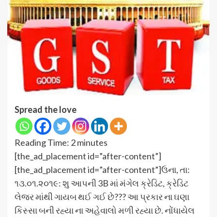
Spread the love
Reading Time:
2
minutes
[the_ad_placement id=”after-content”]
[the_ad_placement id=”after-content”]ઉના, તા:
૧૩.૦૧.૨૦૧૯: શુ આપની 3B માં મંગેલ ક્રેડિટ, ક્રેડિટ
લેજર માંથી ગાયબ થઈ ગઈ છે??? આ પ્રકાર ના ઘણા
કિસ્સા બની રહ્યા ના અહેવાલો મળી રહ્યા છે. નોંધાયેલ