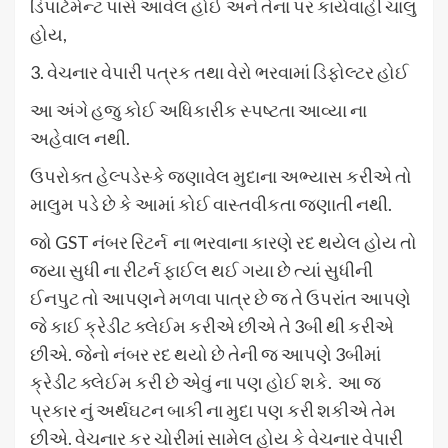
ડિપાર્ટમેન્ટ પાસે આવેલ હોઈ અને તેના પર કાર્યવાહી ચાલુ
હોય,
3. વેચનાર વેપારી પત્રક તથા વેરો ભરવામાં ડિફોલ્ટર હોઈ
આ અંગે હજુ કોઈ અધિકારીક સ્પષ્ટતા આવ્યા ના
અહેવાલ નથી.
ઉપરોક્ત હેલ્પડેસ્કે જણાવેલ મુદાના અભ્યાસ કરીએ તો
માલુમ પડે છે કે આમાં કોઈ વાસ્તવીકતા જણાતી નથી.
જો GST નંબર રિટર્ન ના ભરવાના કારણે રદ થયેલ હોય તો
જ્યા સુધી ના રીટર્ન ફાઈલ થઈ ગયા છે ત્યાં સુધીની
ઈનપુટ તો આપણને મળવા પાત્ર છે જ તે ઉપરાંત આપણે
જે કાઈ ક્રેડીટ ક્લેઈમ કરીએ છીએ તે 3બી થી કરીએ
છીએ. જેનો નંબર રદ થયો છે તેની જ આપણે 3બીમાં
ક્રેડીટ ક્લેઈમ કરી છે એવું ના પણ હોઈ શકે. આ જ
પ્રકાર નું અર્થઘટન બાકી ના મુદા પણ કરી શકીએ તેમ
છીએ. વેચનાર કર ચોરીમાં સામેલ હોય કે વેચનાર વેપારી