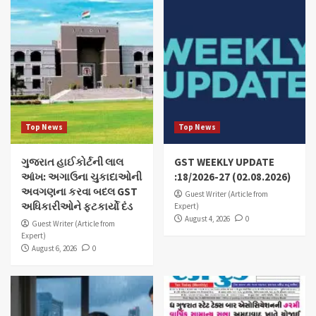
Top News
Top News
ગુજરાત હાઈકોર્ટની લાલ
GST WEEKLY UPDATE
આંખ: અગાઉના ચુકાદાઓની
:18/2026-27 (02.08.2026)
અવગણના કરવા બદલ GST
Guest Writer (Article from
અધિકારીઓને ફટકાર્યો દંડ
Expert)
August 4, 2026
0
Guest Writer (Article from
Expert)
August 6, 2026
0