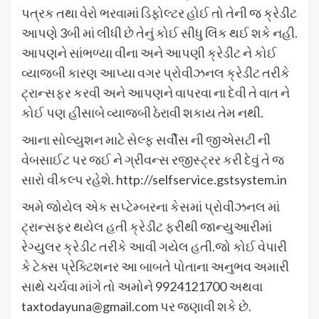
પત્રક તથા વેરો ભરવામાં ડિફોલ્ટર હોઈ તો તેની જ ક્રેડીટ
આપણે 3બી માં લીધી છે તેનું કોઈ સીધુ લિંક થઈ શકે નહી.
આપણને સાંભળ્યા વીના અને આપણી ક્રેડીટ ને કોઈ
વ્યાજબી કારણ આપ્યા વગર પ્રોવીઝનલ ક્રેડીટ તરીકે
ટ્રાન્સફર કરવી અને આપણને વાપરવા ના દેવી તે વાત ને
કોઈ પણ હીસાબે વ્યાજબી ઠેરાવી શકાય તેમ નથી.
આના સોલ્યુશન માટે સેલ્ફ સર્વીસ ની જીએસટી ની
વેબસાઈટ પર જઈ ને ગ્રીવન્સ રજીસ્ટ્રર કરી દેવું તે જ
સારો વીકલ્પ રહેશે. http://selfservice.gstsystem.in
અમે જોયેલ એક સપ્ટેમ્બરના કેસમાં પ્રોવીઝનલ માં
ટ્રાન્સફર થયેલ હતી ક્રેડીટ ફરીથી જાન્યુઆરીમાં
રેગ્યુલર ક્રેડીટ તરીકે આવી ગયેલ હતી.જો કોઈ વેપારી
કે ટેક્સ પ્રેક્ટિશનર આ બાબતે પોતાના અનુભવ અમારી
સાથે ચર્ચવા માંગે તો અમોને 9924121700 અથવા
taxtodayuna@gmail.com પર જણાવી શકે છે.