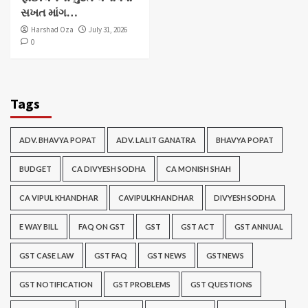
સખત માંગ…
Harshad Oza
July 31, 2026
0
Tags
ADV. BHAVYA POPAT
ADV. LALIT GANATRA
BHAVYA POPAT
BUDGET
CA DIVYESH SODHA
CA MONISH SHAH
CA VIPUL KHANDHAR
CAVIPULKHANDHAR
DIVYESH SODHA
E WAY BILL
FAQ ON GST
GST
GST ACT
GST ANNUAL
GST CASE LAW
GST FAQ
GST NEWS
GSTNEWS
GST NOTIFICATION
GST PROBLEMS
GST QUESTIONS