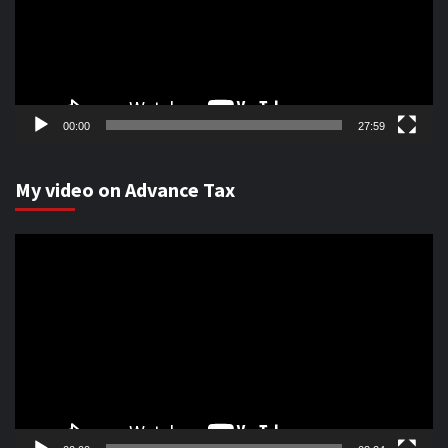
00:00
27:59
My video on Advance Tax
Video
Player