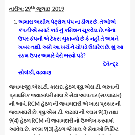
th
તારીખ:
29
જુલાઇ
2019
અમારા અસીલ પેટ્રોલ પંપ ના ડીલર છે. તેઓએ
કંપનીએ સ્માર્ટ કાર્ડ નું કમિશન ચૂકવેલ છે. જેના
ઉપર કંપની એ ટેક્સ ચુકાવ્યો છે કે નહીં તે અમને
ખબર નથી. અમે આ ખર્ચ ને ચોપડે ઉધારેલ છે. શું આ
રકમ ઉપર અમારે વેરો ભરવો પડે
?
દેવેન્દ્ર
સોલંકી, વઢવાણ
જવાબ:જી.એસ.ટી. કાયદા હેઠળ જી.એસ.ટી. ભરવાની
પ્રાથમિક જવાબદારી માલ કે સેવા આપનાર (સપ્લાયર
)
ની આવે. RCM હેઠળ ની જવાબદારી એ ખાસ પ્રકાર ની
જવાબદારી છે. જી.એસ.ટી. કાયદા ની કલમ 9(3) તથા
9(4) હેઠળ RCM ની જવાબદારી નો ઉલ્લેખ કરવામાં
આવેલ છે. કલમ 9(3) હેઠળ જે માલ કે સેવાઓ નિર્દિષ્ટ