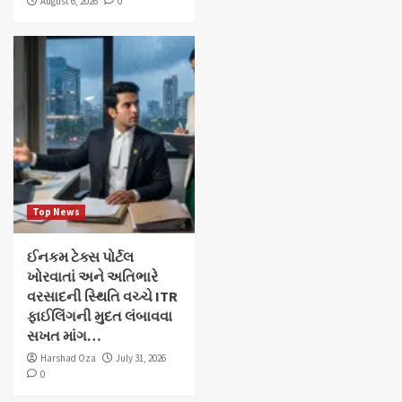
August 6, 2026
0
Top News
ઈનકમ ટેક્સ પોર્ટલ
ખોરવાતાં અને અતિભારે
વરસાદની સ્થિતિ વચ્ચે ITR
ફાઈલિંગની મુદત લંબાવવા
સખત માંગ…
Harshad Oza
July 31, 2026
0