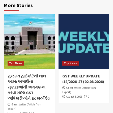
More Stories
Top News
Top News
ગુજરાત હાઈકોર્ટની લાલ
GST WEEKLY UPDATE
આંખ: અગાઉના
:18/2026-27 (02.08.2026)
ચુકાદાઓની અવગણના
Guest Writer (Article from
કરવા બદલ GST
Expert)
August 4, 2026
0
અધિકારીઓને ફટકાર્યો દંડ
Guest Writer (Article from
Expert)