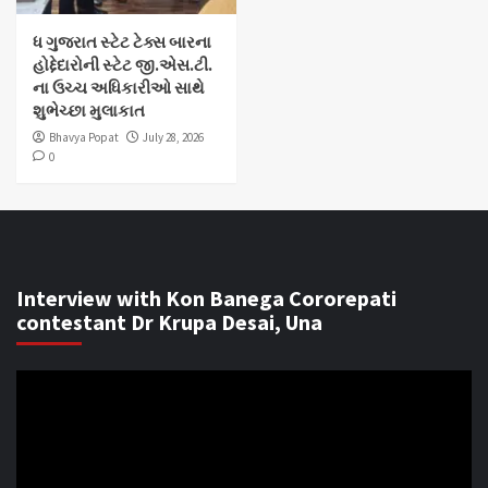
ધ ગુજરાત સ્ટેટ ટેક્સ બારના
હોદ્દેદારોની સ્ટેટ જી.એસ.ટી.
ના ઉચ્ચ અધિકારીઓ સાથે
શુભેચ્છા મુલાકાત
Bhavya Popat
July 28, 2026
0
Interview with Kon Banega Cororepati
contestant Dr Krupa Desai, Una
Video
Player