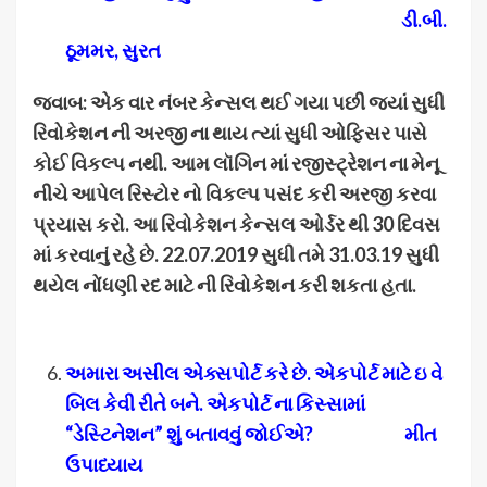
ડી.બી.
ઠૂમમર
, સુરત
જવાબ: એક વાર નંબર કેન્સલ થઈ ગયા પછી જ્યાં સુધી
રિવોકેશન ની અરજી ના થાય ત્યાં સુધી ઓફિસર પાસે
કોઈ વિકલ્પ નથી. આમ લૉગિન માં રજીસ્ટ્રેશન ના મેનૂ
નીચે આપેલ રિસ્ટોર નો વિકલ્પ પસંદ કરી અરજી કરવા
પ્રયાસ કરો. આ રિવોકેશન કેન્સલ ઓર્ડર થી 30 દિવસ
માં કરવાનું રહે છે. 22.07.2019 સુધી તમે 31.03.19 સુધી
થયેલ નોંધણી રદ માટે ની રિવોકેશન કરી શકતા હતા.
અમારા અસીલ એક્સપોર્ટ કરે છે. એકપોર્ટ માટે ઇ વે
બિલ કેવી રીતે બને. એકપોર્ટ ના કિસ્સામાં
“ડેસ્ટિનેશન” શું બતાવવું જોઈએ
? મીત
ઉપાધ્યાય