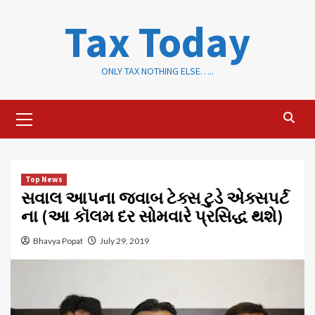
Skip
Tax Today
to
content
ONLY TAX NOTHING ELSE…..
Primary
Menu
Top News
સવાલ આપના જવાબ ટેક્સ ટુડે એક્સપર્ટ
ના (આ કૉલમ દર સોમવારે પ્રસિદ્ધ થશે)
Bhavya Popat
July 29, 2019