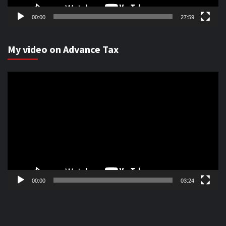
00:00
27:59
My video on Advance Tax
Video
Player
00:00
03:24