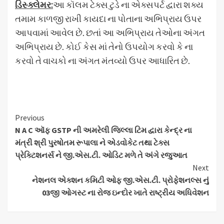
ડિસ્ક્લેમર
:
આ કૉલમ ટેક્સ ટુડે ના એક્સપર્ટ દ્વારા શક્ય
તમામ કાળજી રાખી કાયદા ના પોતાના અભિપ્રાય ઉપર
આપવામાં આવેલ છે. છતાં આ અભિપ્રાય તેઓના અંગત
અભિપ્રાય છે. કોઈ કેસ માં તેનો ઉપયોગ કરવો કે ના
કરવો તે વાચકો ના અંગત મંતવ્યો ઉપર આધારિત છે.
Continue
Previous
N A C ઑફ GSTP ની અમરેલી જિલ્લા ટિમ દ્વારા કેન્દ્ર ના
Reading
મંત્રી શ્રી પુરષોતમ રૂપાલા ને એડવોકેટ તથા ટેક્સ
પ્રેક્ટિશનર્સ ને જી.એસ.ટી. ઓડિટ મળે તે અંગે રજુઆત
Next
નેશનલ એક્શન કમિટી ઓફ જી.એસ.ટી. પ્રોફેશનલ્સ નું
03જી ઓગસ્ટ ના રોજ ઇન્દોર ખાતે રાષ્ટ્રીય અધિવેશન