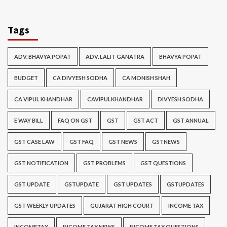
Tags
ADV. BHAVYA POPAT
ADV. LALIT GANATRA
BHAVYA POPAT
BUDGET
CA DIVYESH SODHA
CA MONISH SHAH
CA VIPUL KHANDHAR
CAVIPULKHANDHAR
DIVYESH SODHA
E WAY BILL
FAQ ON GST
GST
GST ACT
GST ANNUAL
GST CASE LAW
GST FAQ
GST NEWS
GSTNEWS
GST NOTIFICATION
GST PROBLEMS
GST QUESTIONS
GST UPDATE
GSTUPDATE
GST UPDATES
GSTUPDATES
GST WEEKLY UPDATES
GUJARAT HIGH COURT
INCOME TAX
INCOMETAX
INCOME TAX NEWS
INCOME TAX QUESTIONS