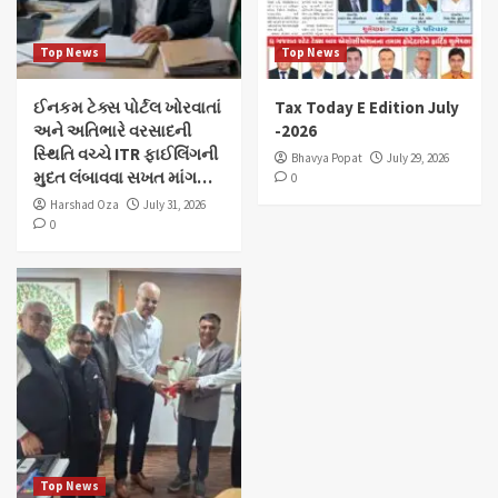
Top News
Top News
ઈનકમ ટેક્સ પોર્ટલ ખોરવાતાં
Tax Today E Edition July
અને અતિભારે વરસાદની
-2026
સ્થિતિ વચ્ચે ITR ફાઈલિંગની
Bhavya Popat
July 29, 2026
મુદત લંબાવવા સખત માંગ…
0
Harshad Oza
July 31, 2026
0
Top News