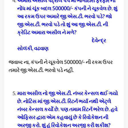
અમારા અસીલે પેટ્રોલ પંપ માં ભાગીદારી ફેરફાર ની
નોંધ માં ચૂંક બદલ 500000/- કંપની ને ચૂકવેલ છે. શું
આ રકમ ઉપર અમારે જી.એસ.ટી. ભરવો પડે
? જો
જી.એસ.ટી. ભરવો પડે તો શું આ જી.એસ.ટી. ની
ક્રેડિટ અમારા અસીલ ને મળે?
દેવેન્દ્ર
સોલંકી, વઢવાણ
જવાબ: ના
, કંપની ને ચૂકવેલ 500000/- ની રકમ ઉપર
તમારે જી.એસ.ટી. ભરવો પડે નહીં.
મારા અસીલ નો જી.એસ.ટી. નંબર કેન્સલ થઈ ગયો
છે. નોટિસ માં જી.એસ.ટી. રિટર્ન ભર્યા નથી એટ્લે
નંબર કેન્સલ કર્યો છે. પણ તમામ રિટર્ન ભરેલ છે. હવે
ઓફિસર દ્વારા એમ કહવાયું છે કે રિવોકેશન ની
અરજી કરો. શું હું રિવોકેશન અરજી કરી શકીશ
?