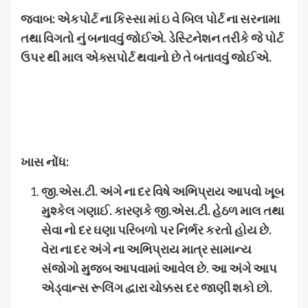
જવાબ: એકપોર્ટ ના કિસ્સા માં ઇ વે બિલ પોર્ટ ના સરનામા
તથા વિગતો નું બનાવવું જોઈએ. ડેસ્ટિનેશન તરીકે જે પોર્ટ
ઉપર થી માલ એક્સપોર્ટ થવાનો છે તે બતાવવું જોઈએ.
ખાસ નોંધ
:
જી
.
એસ
.
ટી
.
અંગે ના દર વિષે અભિપ્રાય આપવો ખૂબ
મુશ્કેલ ગણાઈ
.
કારણકે જી
.
એસ
.
ટી
.
હેઠળ માલ તથા
સેવા નો દર ઘણા પરિબળો પર નિર્ભર કરતો હોય છે
.
વેરા ના દર અંગે ના અભિપ્રાય માત્ર સામાન્ય
સંજોગો મુજબ આપવામાં આવેલ છે
.
આ અંગે આપ
એડ્વાન્સ રૂલિંગ દ્વારા ચોક્કસ દર જાણી શકો છો
.