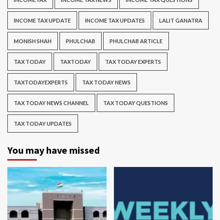
INCOME TAX UPDATE
INCOME TAX UPDATES
LALIT GANATRA
MONISH SHAH
PHULCHAB
PHULCHAB ARTICLE
TAX TODAY
TAXTODAY
TAX TODAY EXPERTS
TAXTODAYEXPERTS
TAX TODAY NEWS
TAX TODAY NEWS CHANNEL
TAX TODAY QUESTIONS
TAX TODAY UPDATES
You may have missed