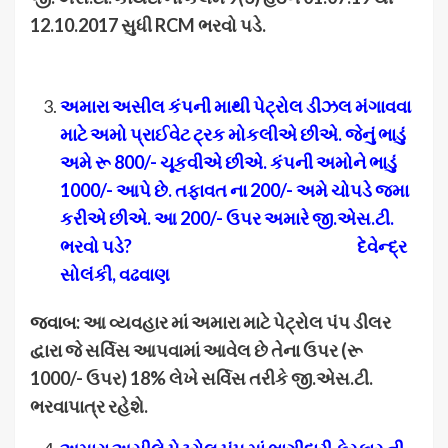
12.10.2017 સુધી RCM ભરવો પડે.
અમારા અસીલ કંપની માથી પેટ્રોલ ડીઝલ મંગાવવા
માટે અમો પ્રાઈવેટ ટ્રક મોકલીએ છીએ. જેનું ભાડું
અમે રૂ 800/- ચૂકવીએ છીએ. કંપની અમોને ભાડું
1000/- આપે છે. તફાવત ના 200/- અમે ચોપડે જમા
કરીએ છીએ. આ 200/- ઉપર અમારે જી.એસ.ટી.
ભરવો પડે
? દેવેન્દ્ર
સોલંકી, વઢવાણ
જવાબ:
આ વ્યવહાર માં અમારા માટે પેટ્રોલ પંપ ડીલર
દ્વારા જે સર્વિસ આપવામાં આવેલ છે તેના ઉપર (રૂ
1000/- ઉપર
) 18% લેખે સર્વિસ ત
રીકે જી.એસ.ટી.
ભરવાપાત્ર રહેશે.