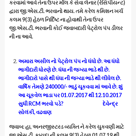
કરવામાં આવે તેના ઉપર ર્માલ કે સેવા લેનાર (રેસિપીયન્ટ)
દ્વારા જી.એસ.ટી. ભરવાનો થાય. તમે કરેલ કમિશન ખર્ચ
કલમ 9(3) હેઠળ નિર્દિષ્ટ ના હોવાથી તેના ઉપર
જી.એસ.ટી. ભરવાની કોઈ જવાબદારી પેટ્રોલ પંપ ડીલર
ની ના આવે.
અમારા અસીલ નો પેટ્રોલ પંપ નો ધંધો છે. આ ધંધો
ભાગીદારી ધોરણે છે. ધંધા ની જગ્યા ભાડે થી છે.
ભાગીદારો પાસે થી ધંધા ની જગ્યા ભાડે થી લીધેલ છે.
વાર્ષિક તેમણે 240000/- ભાડું ચૂકવવા માં આવે છે. શું
આ ચૂકવેલ ભાડા પર 01.07.2017 થી 12.10.2017
સુધી
RCM ભરવો પડે? દેવેન્દ્ર
સોલંકી, વઢવાણ
જવાબ: હા
, અનરજીસ્ટરડ વ્યક્તિ ને કરેલ ચુકવણી માટે
જી.એસ.ટી. કાયદા ની કલમ 9(3) હેઠળ 01.07.19 થી