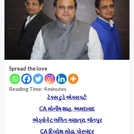
Spread the love
Reading Time:
4
minutes
ટેક્સ ટુડે એક્સપર્ટ:
CA
મોનીષ શાહ
,
અમદાવાદ
એડ્વોકેટ લલિત ગણાત્રા
,
જેતપુર
CA
દિવ્યેશ સોઢા
,
પોરબંદર