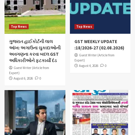
Top News
Top News
ગુજરાત હાઈકોર્ટની લાલ
GST WEEKLY UPDATE
આંખ: અગાઉના ચુકાદાઓની
:18/2026-27 (02.08.2026)
અવગણના કરવા બદલ GST
Guest Writer (Article from
અધિકારીઓને ફટકાર્યો દંડ
Expert)
August 4, 2026
0
Guest Writer (Article from
Expert)
August 6, 2026
0