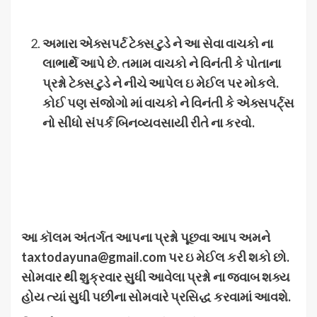
અમારા એક્સપર્ટ ટેક્સ ટુડે ને આ સેવા વાચકો ના
લાભાર્થે આપે છે
.
તમામ વાચકો ને વિનંતી કે પોતાના
પ્રશ્નો ટેક્સ ટુડે ને નીચે આપેલ ઇ મેઈલ પર મોકલે
.
કોઈ પણ સંજોગો માં વાચકો ને વિનંતી કે એક્સપર્ટ્સ
નો સીધો સંપર્ક બિનવ્યવસાયી રીતે ના કરવો
.
આ કૉલમ અંતર્ગત આપના પ્રશ્નો પૂછવા આપ અમને
taxtodayuna@gmail.com
પર ઇ મેઈલ કરી શકો છો
.
સોમવાર થી શુક્રવાર સુધી આવેલા પ્રશ્નો ના જવાબ શક્ય
હોય ત્યાં સુધી પછીના સોમવારે પ્રસિદ્ધ કરવામાં આવશે
.