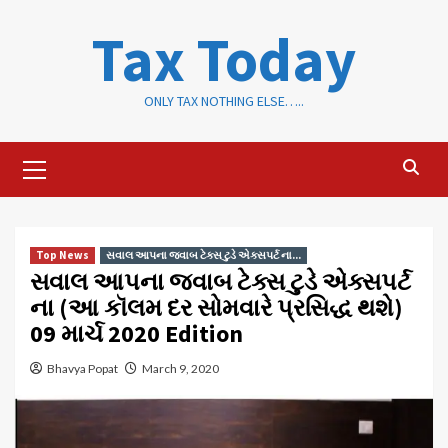
Skip
Tax Today
to
content
ONLY TAX NOTHING ELSE…..
Primary
Menu
Top News
સવાલ આપના જવાબ ટેક્સ ટુડે એક્સપર્ટ ના...
સવાલ આપના જવાબ ટેક્સ ટુડે એક્સપર્ટ
ના (આ કૉલમ દર સોમવારે પ્રસિદ્ધ થશે)
09 માર્ચ 2020 Edition
Bhavya Popat
March 9, 2020