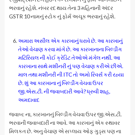
ભરવાનું રહેશે. નંબર રદ થાય તેના 3 મહિનાની અંદર
GSTR 10 નામનું સ્ટોક નું ફોર્મ અચૂક ભરવાનું રહેશે.
અમારા અસીલ એક કારખાનું ધરાવે છે. આ કારખાનું
તેઓ વેચાણ કરવા માંગે છે. આ કારખાનાના બિલ્ડીંગ
મટિરિયલ ની કોઈ ક્રેડિટ તેઓએ મંગેલ નથી. આ
કારખાના સાથે મશીનરી નું પણ વેચાણ કરીએ છીએ.
માલ તથા મશીનરી ની ITC તો અમો રિવર્સ કરી રહ્યા
છે. શું આ કારખાના નું બિલ્ડીંગ વેચવા ઉપર
જી.એસ.ટી. ની જવાબદારી આવે? ધ્રુવી શાહ,
અમદાવાદ
જવાબ: ના, કારખાનનું બિલ્ડીંગ વેચવા ઉપર જી.એસ.ટી.
ભરવાની જવાબદારી ના આવે. આ કારખાનું એક સ્થાવર
મિલકત છે. અનુ વેચાણ એ સપ્લાય ઓફ ગુડ્સ પણ ના