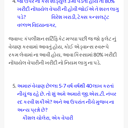
જો ઉપર નો કેસ શીડ્યુલ 3 માં પડતો હોય તો 80%
ખરીદી નોંધાયેલ વેપારી ની હોવી જોઈએ તે શરત લાગુ
પડે? વિરેશ ખરાડી, ટેક્સ કન્સલટ્ંટ
વલ્લભ વિધ્યાનાગર,
જવાબ: કંપલીશન સર્ટિફિકેટ મળ્યા પછી જ જો ફ્લેટ નું
વેચાણ કરવામાં આવતું હોય, કોઈ એડ્વાન્સ સ્વરૂપે
રકમ લેવામાં ના આવી હોય, આવા કિસ્સામાં 80% ખરીદી
નોંધાયેલ વેપારીની ખરીદી નો નિયમ લાગુ ના પડે.
અમારું વેચાણ છેલ્લા 5-7 વર્ષ વર્ષથી 40 લાખ કરતાં
નીચું જ રહે છે. તો શું અમે અમારો જી.એસ.ટી. નંબર
રદ કરવી શકીએ? અને આ ઉપરાંત નીચે મુજબ ના
અન્ય પ્રશ્નો છે?
કૌશલ ચોલેરા, એક વેપારી