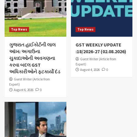
Top News
Top News
ગુજરાત હાઈકોર્ટની લાલ
GST WEEKLY UPDATE
આંખ: અગાઉના
:18/2026-27 (02.08.2026)
ચુકાદાઓની અવગણના
Guest Writer (Article from
કરવા બદલ GST
Expert)
August 4, 2026
0
અધિકારીઓને ફટકાર્યો દંડ
Guest Writer (Article from
Expert)
August 6, 2026
0