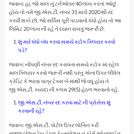
જવાબ: હા, જો માલ નું ટર્નઓવર 40 લાખ કરતાં ઓછું
હોય તો તમે જી.એસ.ટી. નંબર 31 માર્ચ 2020 થી રદ
કરવી શકો છો. જો સર્વિસ પૂરી પાડવાનો ધંધો હોય તો આ
લિમિટ 20 લાખ ની રહે તે ધ્યાન રાખવું જરૂરી છે.
શું મારે ધંધો બંધ કરવા સમયે સ્ટોક ક્લિયર કરવો
પડે?
જવાબ: નોંધણી નંબર રદ કરાવતા સમયે સ્ટોક માં રહેલ
માલ ક્લિયર કરવો જરૂરી નથી પરંતુ એના ઉપર લીધેલ
ક્રેડિટ કે ભરવા પાત્ર ટેક્સ બે માંથી જે વધુ હોય તે
જી.એસ.ટી. કાયદા ની કલમ 29(5) હેઠળ ભરવાનો રહે.
જી.એસ.ટી. નંબર રદ કરવા માટે ની પ્રોસેસ શું
કરવાની રહે?
જવાબ: જી.એસ.ટી. પોર્ટલ ઉપર લૉગિન કરી
રજીશટ્રેશન ટેબ હેઠળ કેન્સલેશન નું ફોર્મ ઓનલાઈન