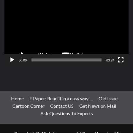
Player
00:00
03:24
Home
E Paper: Read it in a easy way….
Old Issue
Cartoon Corner
Contact US
Get News on Mail
Ask Questions To Experts