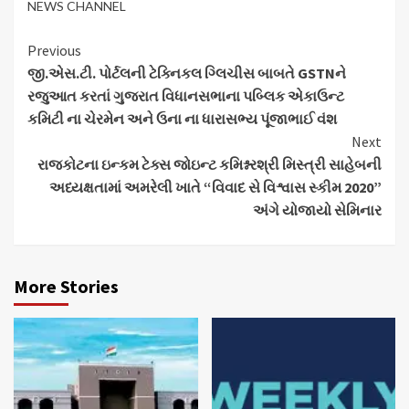
NEWS CHANNEL
Continue
Previous
જી.એસ.ટી. પોર્ટલની ટેક્નિકલ ગ્લિચીસ બાબતે GSTNને
Reading
રજુઆત કરતાં ગુજરાત વિધાનસભાના પબ્લિક એકાઉન્ટ
કમિટી ના ચેરમેન અને ઉના ના ધારાસભ્ય પૂંજાભાઈ વંશ
Next
રાજકોટના ઇન્કમ ટેક્સ જોઇન્ટ કમિશ્નરશ્રી મિસ્ત્રી સાહેબની
અધ્યક્ષતામાં અમરેલી ખાતે “વિવાદ સે વિશ્વાસ સ્કીમ 2020”
અંગે યોજાયો સેમિનાર
More Stories