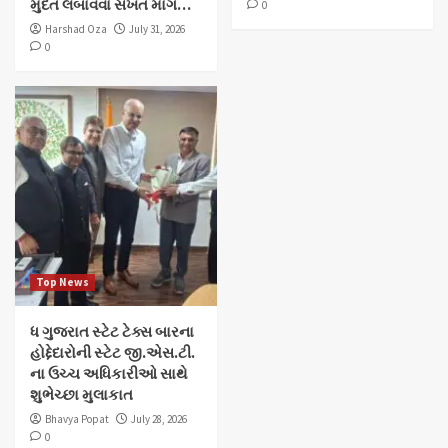
મુદત લંબાવવા સખત માંગ…
0
Harshad Oza
July 31, 2026
0
Top News
ધ ગુજરાત સ્ટેટ ટેક્સ બારના
હોદ્દેદારોની સ્ટેટ જી.એસ.ટી.
ના ઉચ્ચ અધિકારીઓ સાથે
શુભેચ્છા મુલાકાત
Bhavya Popat
July 28, 2026
0