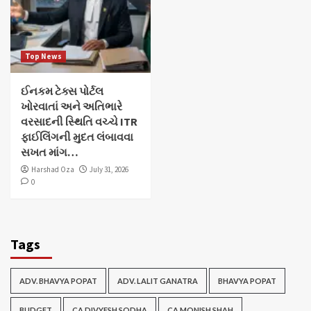
Top News
ઈનકમ ટેક્સ પોર્ટલ
ખોરવાતાં અને અતિભારે
વરસાદની સ્થિતિ વચ્ચે ITR
ફાઈલિંગની મુદત લંબાવવા
સખત માંગ…
Harshad Oza
July 31, 2026
0
Tags
ADV. BHAVYA POPAT
ADV. LALIT GANATRA
BHAVYA POPAT
BUDGET
CA DIVYESH SODHA
CA MONISH SHAH