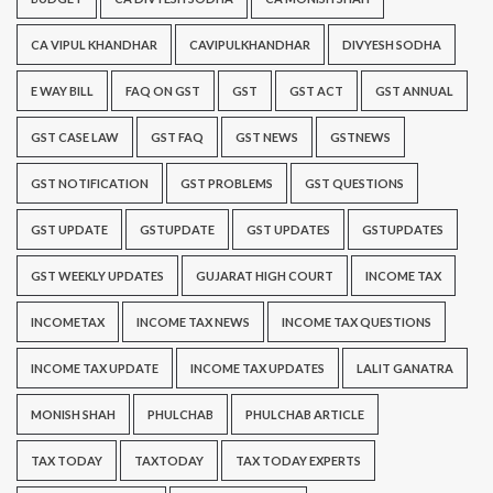
CA VIPUL KHANDHAR
CAVIPULKHANDHAR
DIVYESH SODHA
E WAY BILL
FAQ ON GST
GST
GST ACT
GST ANNUAL
GST CASE LAW
GST FAQ
GST NEWS
GSTNEWS
GST NOTIFICATION
GST PROBLEMS
GST QUESTIONS
GST UPDATE
GSTUPDATE
GST UPDATES
GSTUPDATES
GST WEEKLY UPDATES
GUJARAT HIGH COURT
INCOME TAX
INCOMETAX
INCOME TAX NEWS
INCOME TAX QUESTIONS
INCOME TAX UPDATE
INCOME TAX UPDATES
LALIT GANATRA
MONISH SHAH
PHULCHAB
PHULCHAB ARTICLE
TAX TODAY
TAXTODAY
TAX TODAY EXPERTS