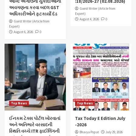
આંખ: અગાઉના ચુકાદાઓની
:18/2026-27 (02.08.2026)
અવગણના કરવા બદલ GST
Guest Writer (Article from
અધિકારીઓને ફટકાર્યો દંડ
Expert)
August 4, 2026
0
Guest Writer (Article from
Expert)
August 6, 2026
0
Top News
Top News
ઈનકમ ટેક્સ પોર્ટલ ખોરવાતાં
Tax Today E Edition July
અને અતિભારે વરસાદની
-2026
સ્થિતિ વચ્ચે ITR ફાઈલિંગની
Bhavya Popat
July 29, 2026