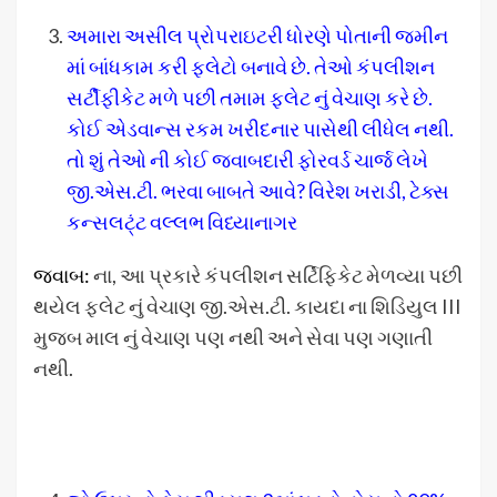
અમારા અસીલ પ્રોપરાઇટરી ધોરણે પોતાની જમીન
માં બાંધકામ કરી ફ્લેટો બનાવે છે. તેઓ કંપલીશન
સર્ટીફીકેટ મળે પછી તમામ ફ્લેટ નું વેચાણ કરે છે.
કોઈ એડવાન્સ રકમ ખરીદનાર પાસેથી લીધેલ નથી.
તો શું તેઓ ની કોઈ જવાબદારી ફોરવર્ડ ચાર્જ લેખે
જી.એસ.ટી. ભરવા બાબતે આવે? વિરેશ ખરાડી, ટેક્સ
કન્સલટ્ંટ વલ્લભ વિધ્યાનાગર
જવાબ:
ના, આ પ્રકારે કંપલીશન સર્ટિફિકેટ મેળવ્યા પછી
થયેલ ફ્લેટ નું વેચાણ જી.એસ.ટી. કાયદા ના શિડિયુલ III
મુજબ માલ નું વેચાણ પણ નથી અને સેવા પણ ગણાતી
નથી.