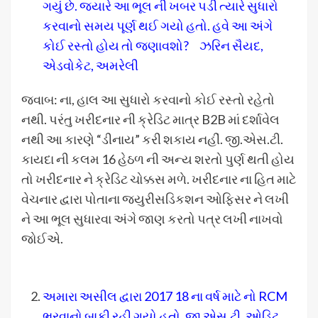
ગયું છે. જ્યારે આ ભૂલ ની ખબર પડી ત્યારે સુધારો
કરવાનો સમય પૂર્ણ થઈ ગયો હતો. હવે આ અંગે
કોઈ રસ્તો હોય તો જણાવશો?
ઝરિન સૈયદ,
એડવોકેટ, અમરેલી
જવાબ: ના, હાલ આ સુધારો કરવાનો કોઈ રસ્તો રહેતો
નથી. પરંતુ ખરીદનાર ની ક્રેડિટ માત્ર B2B માં દર્શાવેલ
નથી આ કારણે “ડીનાય” કરી શકાય નહીં. જી.એસ.ટી.
કાયદા ની કલમ 16 હેઠળ ની અન્ય શરતો પુર્ણ થતી હોય
તો ખરીદનાર ને ક્રેડિટ ચોક્કસ મળે. ખરીદનાર ના હિત માટે
વેચનાર દ્વારા પોતાના જયુરીસડિકશન ઓફિસર ને લખી
ને આ ભૂલ સુધારવા અંગે જાણ કરતો પત્ર લખી નાખવો
જોઈએ.
અમારા અસીલ દ્વારા 2017 18 ના વર્ષ માટે નો RCM
ભરવાનો બાકી રહી ગયો હતો. જી.એસ.ટી. ઓડિટ