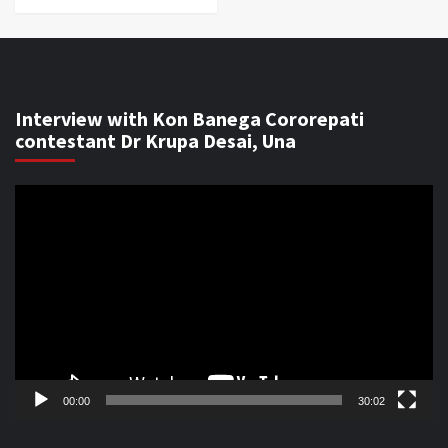
Interview with Kon Banega Cororepati
contestant Dr Krupa Desai, Una
Video
Player
00:00
30:02