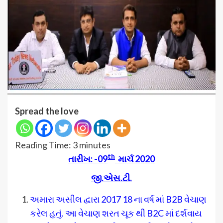
Spread the love
Reading Time:
3
minutes
th
તારીખ
: -09
માર્ચ 2020
જી.એસ.ટી.
અમારા અસીલ દ્વારા 2017 18 ના વર્ષ માં B2B વેચાણ
કરેલ હતું. આ વેચાણ શરત ચૂક થી B2C માં દર્શવાય