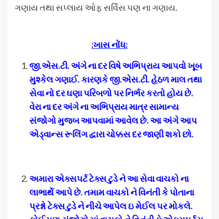
ગણાય તથા સપ્લાય ઓફ સર્વિસ પણ ના ગણાય.
:
ખાસ નોંધ
:
જી
.
એસ
.
ટી
.
અંગે ના દર વિષે અભિપ્રાય આપવો ખૂબ
મુશ્કેલ ગણાઈ
.
કારણકે જી
.
એસ
.
ટી
.
હેઠળ માલ તથા
સેવા નો દર ઘણા પરિબળો પર નિર્ભર કરતો હોય છે
.
વેરા ના દર અંગે ના અભિપ્રાય માત્ર સામાન્ય
સંજોગો મુજબ આપવામાં આવેલ છે
.
આ અંગે આપ
એડ્વાન્સ રૂલિંગ દ્વારા ચોક્કસ દર જાણી શકો છો
.
અમારા એક્સપર્ટ ટેક્સ ટુડે ને આ સેવા વાચકો ના
લાભાર્થે આપે છે
.
તમામ વાચકો ને વિનંતી કે પોતાના
પ્રશ્નો ટેક્સ ટુડે ને નીચે આપેલ ઇ મેઈલ પર મોકલે
.