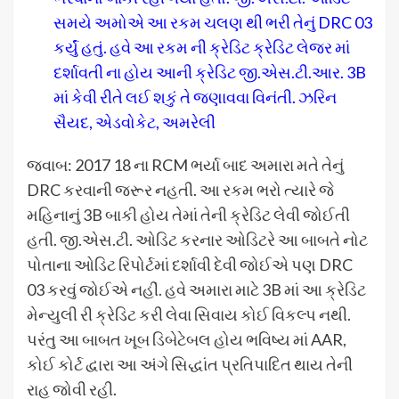
સમયે અમોએ આ રકમ ચલણ થી ભરી તેનું DRC 03
કર્યું હતું. હવે આ રકમ ની ક્રેડિટ ક્રેડિટ લેજર માં
દર્શાવતી ના હોય આની ક્રેડિટ જી.એસ.ટી.આર. 3B
માં કેવી રીતે લઈ શકું તે જણાવવા વિનંતી. ઝરિન
સૈયદ, એડવોકેટ, અમરેલી
જવાબ: 2017 18 ના RCM ભર્યા બાદ અમારા મતે તેનું
DRC કરવાની જરૂર નહતી. આ રકમ ભરો ત્યારે જે
મહિનાનું 3B બાકી હોય તેમાં તેની ક્રેડિટ લેવી જોઈતી
હતી. જી.એસ.ટી. ઓડિટ કરનાર ઓડિટરે આ બાબતે નોટ
પોતાના ઓડિટ રિપોર્ટમાં દર્શાવી દેવી જોઈએ પણ DRC
03 કરવું જોઈએ નહીં. હવે અમારા માટે 3B માં આ ક્રેડિટ
મેન્યુલી રી ક્રેડિટ કરી લેવા સિવાય કોઈ વિકલ્પ નથી.
પરંતુ આ બાબત ખૂબ ડિબેટેબલ હોય ભવિષ્ય માં AAR,
કોઈ કોર્ટ દ્વારા આ અંગે સિદ્ધાંત પ્રતિપાદિત થાય તેની
રાહ જોવી રહી.