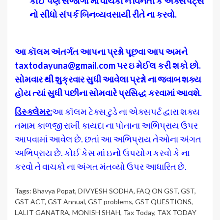
કોઈ પણ સંજોગો માં વાચકો ને વિનંતી કે એક્સપર્ટ્સ
નો સીધો સંપર્ક બિનવ્યવસાયી રીતે ના કરવો
.
આ કૉલમ અંતર્ગત આપના પ્રશ્નો પૂછવા આપ અમને
taxtodayuna@gmail.com
પર ઇ મેઈલ કરી શકો છો
.
સોમવાર થી શુક્રવાર સુધી આવેલા પ્રશ્નો ના જવાબ શક્ય
હોય ત્યાં સુધી પછીના સોમવારે પ્રસિદ્ધ કરવામાં આવશે
.
ડિસ્ક્લેમર
:
આ કૉલમ ટેક્સ ટુડે ના એક્સપર્ટ દ્વારા શક્ય
તમામ કાળજી રાખી કાયદા ના પોતાના અભિપ્રાય ઉપર
આપવામાં આવેલ છે. છતાં આ અભિપ્રાય તેઓના અંગત
અભિપ્રાય છે. કોઈ કેસ માં ઇનો ઉપયોગ કરવો કે ના
કરવો તે વાચકો ના અંગત મંતવ્યો ઉપર આધારિત છે.
Tags:
Bhavya Popat
,
DIVYESH SODHA
,
FAQ ON GST
,
GST
,
GST ACT
,
GST Annual
,
GST problems
,
GST QUESTIONS
,
LALIT GANATRA
,
MONISH SHAH
,
Tax Today
,
TAX TODAY