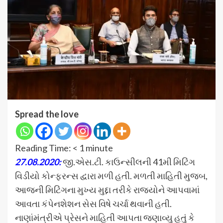
Spread the love
Reading Time:
< 1
minute
27.08.2020:
જી.એસ.ટી. કાઉન્સીલની 41મી મિટિંગ
વિડીયો કોન્ફરન્સ દ્વારા મળી હતી. મળતી માહિતી મુજબ,
આજની મિટિંગના મુખ્ય મુદ્દા તરીકે રાજ્યોને આપવામાં
આવતા કંપેનશેશન સેસ વિષે ચર્ચા થવાની હતી.
નાણાંમંત્રીએ પ્રેસને માહિતી આપતા જણાવ્યુ હતું કે