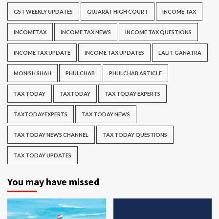
GST WEEKLY UPDATES
GUJARAT HIGH COURT
INCOME TAX
INCOMETAX
INCOME TAX NEWS
INCOME TAX QUESTIONS
INCOME TAX UPDATE
INCOME TAX UPDATES
LALIT GANATRA
MONISH SHAH
PHULCHAB
PHULCHAB ARTICLE
TAX TODAY
TAXTODAY
TAX TODAY EXPERTS
TAXTODAYEXPERTS
TAX TODAY NEWS
TAX TODAY NEWS CHANNEL
TAX TODAY QUESTIONS
TAX TODAY UPDATES
You may have missed