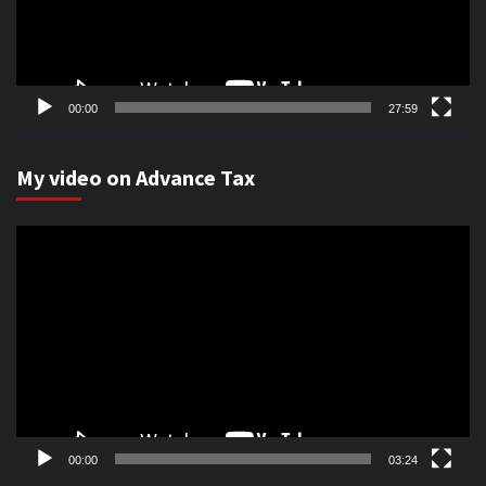
00:00
27:59
My video on Advance Tax
Video
Player
00:00
03:24