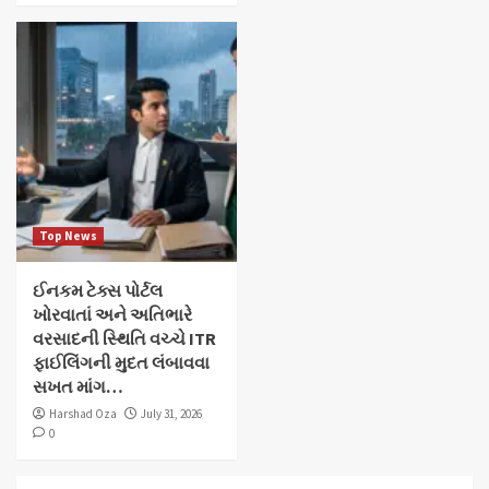
Top News
ઈનકમ ટેક્સ પોર્ટલ
ખોરવાતાં અને અતિભારે
વરસાદની સ્થિતિ વચ્ચે ITR
ફાઈલિંગની મુદત લંબાવવા
સખત માંગ…
Harshad Oza
July 31, 2026
0