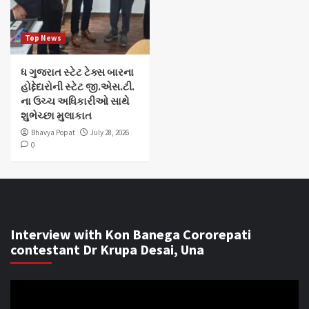
Top News
ધ ગુજરાત સ્ટેટ ટેક્સ બારના
હોદ્દેદારોની સ્ટેટ જી.એસ.ટી.
ના ઉચ્ચ અધિકારીઓ સાથે
શુભેચ્છા મુલાકાત
Bhavya Popat
July 28, 2026
0
Interview with Kon Banega Cororepati
contestant Dr Krupa Desai, Una
Video
Player