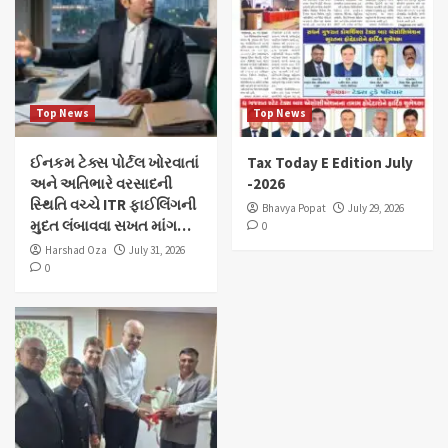
Top News
Top News
ઈનકમ ટેક્સ પોર્ટલ ખોરવાતાં
Tax Today E Edition July
અને અતિભારે વરસાદની
-2026
સ્થિતિ વચ્ચે ITR ફાઈલિંગની
Bhavya Popat
July 29, 2026
મુદત લંબાવવા સખત માંગ…
0
Harshad Oza
July 31, 2026
0