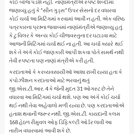
કોઈ બોજ પડશે નહીં. નાણાંમંત્રીએ સ્પષ્ટ શબ્દોમાં
જણાવ્યુ હતું કે “સીન ગુડ્સ” ઉપર સેસનો દર વધારવા
કોઈ ચર્ચા આ મિટિંગમાં કરવામાં આવી ન હતી. એક વરિષ્ઠ
પત્રકારના પ્રશ્નના જવાબમાં નાણાંમંત્રીએ જણાવ્યુ હતું
કે ટુ વિલર કે અન્ય કોઈ ચીજવસ્તુના દર ઘટાડવા માટે
આજની મિટિંગમાં ચર્ચા થઈ ના હતી. આ ચર્ચા ક્યારે થઈ
શકે તે અંગે કોઈ જાણકારી આપી શકવા પોતે સમર્થ નથી
તેવી સ્પષ્ટતા પણ નાણાં મંત્રીએ કરી હતી.
કરદાતાઓ કે કરવ્યવસાયીઑ આશા રાખી રહ્યા હતા કે
કંપોઝીશન કરદાતાઓ માટે ભરવાનું થતું
જી.એસ.ટી.આર. 4 કે જેની મુદત 31 ઓગસ્ટ છે તેને
વધારવા આ મિટિંગમાં ચર્ચા થશે. પણ આ અંગે કોઈ ચર્ચા
થઈ નથી તેવા અહેવાલો મળી રહ્યા છે. પણ કરદાતાઓએ
હતાશ થવાની જરૂર નથી. જી.એસ.ટી. કાયદાની કલમ
168 હેઠળ રીમુવલ ઓફ ડિફિકલ્ટી ઓર્ડર લાવી આ
તારીખ વધારવામાં આવી શકે છે.