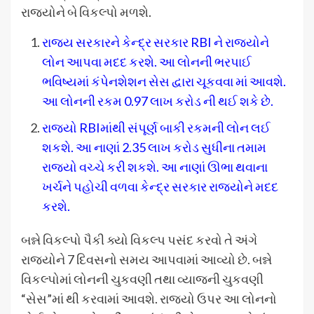
રાજ્યોને બે વિકલ્પો મળશે.
રાજ્ય સરકારને કેન્દ્ર સરકાર RBI ને રાજ્યોને
લોન આપવા મદદ કરશે. આ લોનની ભરપાઈ
ભવિષ્યમાં કંપેનશેશન સેસ દ્વારા ચૂકવવા માં આવશે.
આ લોનની રકમ 0.97 લાખ કરોડ ની થઈ શકે છે.
રાજ્યો RBIમાંથી સંપૂર્ણ બાકી રકમની લોન લઈ
શકશે. આ નાણાં 2.35 લાખ કરોડ સુધીના તમામ
રાજ્યો વચ્ચે કરી શકશે. આ નાણાં ઊભા થવાના
ખર્ચને પહોચી વળવા કેન્દ્ર સરકાર રાજ્યોને મદદ
કરશે.
બન્ને વિકલ્પો પૈકી ક્યો વિકલ્પ પસંદ કરવો તે અંગે
રાજ્યોને 7 દિવસનો સમય આપવામાં આવ્યો છે. બન્ને
વિકલ્પોમાં લોનની ચુકવણી તથા વ્યાજની ચુકવણી
“સેસ”માં થી કરવામાં આવશે. રાજ્યો ઉપર આ લોનનો