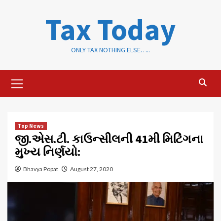
Skip
Tax Today
to
content
ONLY TAX NOTHING ELSE…..
Primary
Menu
Top News
જી.એસ.ટી. કાઉન્સીલની 41મી મિટિંગના
મુખ્ય નિર્ણયો:
Bhavya Popat
August 27, 2020