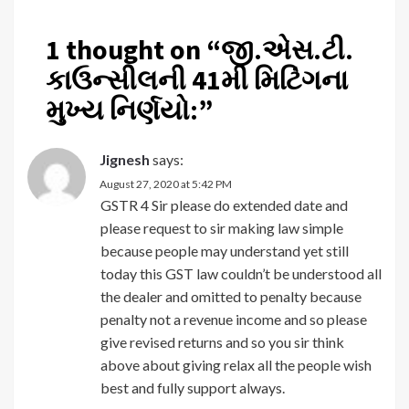
1 thought on “
જી.એસ.ટી.
કાઉન્સીલની 41મી મિટિંગના
મુખ્ય નિર્ણયો:
”
Jignesh
says:
August 27, 2020 at 5:42 PM
GSTR 4 Sir please do extended date and
please request to sir making law simple
because people may understand yet still
today this GST law couldn’t be understood all
the dealer and omitted to penalty because
penalty not a revenue income and so please
give revised returns and so you sir think
above about giving relax all the people wish
best and fully support always.