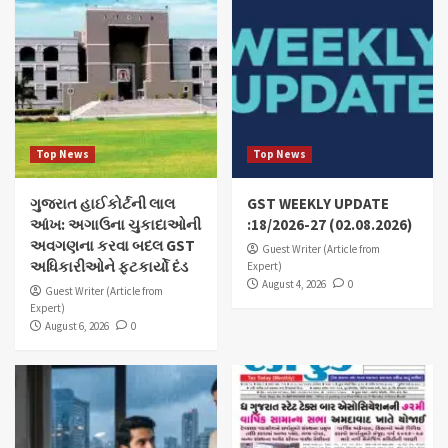
Top News
Top News
ગુજરાત હાઈકોર્ટની લાલ
GST WEEKLY UPDATE
આંખ: અગાઉના ચુકાદાઓની
:18/2026-27 (02.08.2026)
અવગણના કરવા બદલ GST
Guest Writer (Article from
અધિકારીઓને ફટકાર્યો દંડ
Expert)
August 4, 2026
0
Guest Writer (Article from
Expert)
August 6, 2026
0