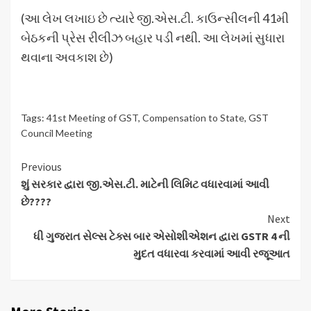
(આ લેખ લખાઇ છે ત્યારે જી.એસ.ટી. કાઉન્સીલની 41મી
બેઠકની પ્રેસ રીલીઝ બહાર પડી નથી. આ લેખમાં સુધારા
થવાના અવકાશ છે)
Tags:
41st Meeting of GST
,
Compensation to State
,
GST
Council Meeting
Continue
Previous
શું સરકાર દ્વારા જી.એસ.ટી. માટેની લિમિટ વધારવામાં આવી
Reading
છે????
Next
ધી ગુજરાત સેલ્સ ટેક્સ બાર એસોશીએશન દ્વારા GSTR 4 ની
મુદત વધારવા કરવામાં આવી રજૂઆત