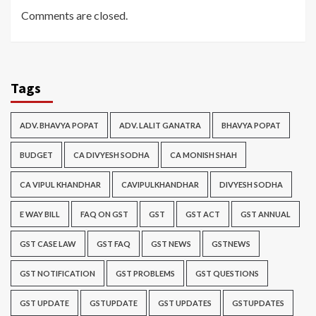
Comments are closed.
Tags
ADV. BHAVYA POPAT
ADV. LALIT GANATRA
BHAVYA POPAT
BUDGET
CA DIVYESH SODHA
CA MONISH SHAH
CA VIPUL KHANDHAR
CAVIPULKHANDHAR
DIVYESH SODHA
E WAY BILL
FAQ ON GST
GST
GST ACT
GST ANNUAL
GST CASE LAW
GST FAQ
GST NEWS
GSTNEWS
GST NOTIFICATION
GST PROBLEMS
GST QUESTIONS
GST UPDATE
GSTUPDATE
GST UPDATES
GSTUPDATES