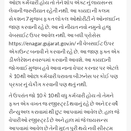
ઓછા કર્મચારી હોય તો તેને શોપ એક્ટ નું લાયસન્સ
લેવાની જરુરીયાત રહેતી નથી. આ કાયદા ની કલમ
સેકશન 7 મુજબ ફકત લોકલ ઓથોરીટી ને ઓનલાઈન
જાણ કરવાની રહે છે. આ નો નીયત નવો નમુનો હજુ
વેબસાઈટ ઉપર આવેલ નથી. આ બધી પ્રોસેસ
https://enagar.gujarat.gov.in/ ની વેબસાઈટ ઉપર
એકાઉન્ટ બનાવી ને કરવાની રહે છે. આ જાણ ફક્ત એક
ડીક્લેરેશન સ્વરુપમાં કરવાની આવશે. આ કાયદાની
જોગવાઈ મુજબ હવે આવા નાના વેપાર કરનાર પર એટલે
કે 10 થી ઓછા કર્મચારી ધરાવતા બીઝનેસ પર કોઈ પણ
પ્રકાર નું ચેકીંગ કરવાની પણ થતું નથી.
તે ઉપરાંત જો 10 કે 10 થી વધુ કર્મચારી હોય તો તેમને
ફક્ત એક વખત જ રજીસ્ટ્રર્ડ થવાનું રહે છે અને દર વર્ષે
રીન્યુઅલ કરાવામાં થી છુટ આપવામાં આવેલ છે. હાલ જે
વેપારીઓ રજીસ્ટ્રર્ડ છે અને હાલ માં જે લાયસન્સ
આપવામાં આવેલ છે તેની મુદત પુરી થયે નવી સીસ્ટમ