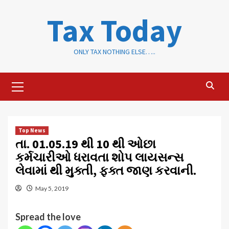
Skip
Tax Today
to
content
ONLY TAX NOTHING ELSE…..
Primary
Menu
Top News
તા. 01.05.19 થી 10 થી ઓછા
કર્મચારીઓ ધરાવતા શોપ લાયસન્સ
લેવામાં થી મુક્તી, ફક્ત જાણ કરવાની.
May 5, 2019
Spread the love