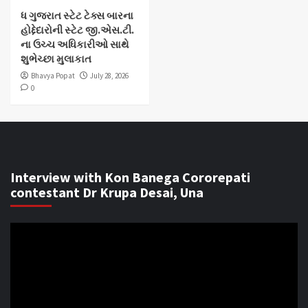
ધ ગુજરાત સ્ટેટ ટેક્સ બારના
હોદ્દેદારોની સ્ટેટ જી.એસ.ટી.
ના ઉચ્ચ અધિકારીઓ સાથે
શુભેચ્છા મુલાકાત
Bhavya Popat
July 28, 2026
0
Interview with Kon Banega Cororepati
contestant Dr Krupa Desai, Una
Video
Player