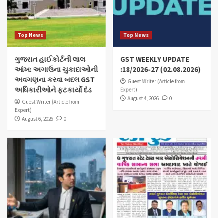
Top News
Top News
ગુજરાત હાઈકોર્ટની લાલ
GST WEEKLY UPDATE
આંખ: અગાઉના ચુકાદાઓની
:18/2026-27 (02.08.2026)
અવગણના કરવા બદલ GST
Guest Writer (Article from
અધિકારીઓને ફટકાર્યો દંડ
Expert)
August 4, 2026
0
Guest Writer (Article from
Expert)
August 6, 2026
0