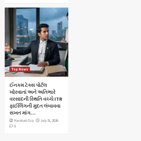
Top News
ઈનકમ ટેક્સ પોર્ટલ
ખોરવાતાં અને અતિભારે
વરસાદની સ્થિતિ વચ્ચે ITR
ફાઈલિંગની મુદત લંબાવવા
સખત માંગ…
Harshad Oza
July 31, 2026
0