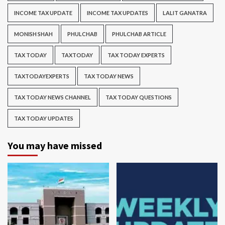
INCOME TAX UPDATE
INCOME TAX UPDATES
LALIT GANATRA
MONISH SHAH
PHULCHAB
PHULCHAB ARTICLE
TAX TODAY
TAXTODAY
TAX TODAY EXPERTS
TAXTODAYEXPERTS
TAX TODAY NEWS
TAX TODAY NEWS CHANNEL
TAX TODAY QUESTIONS
TAX TODAY UPDATES
You may have missed