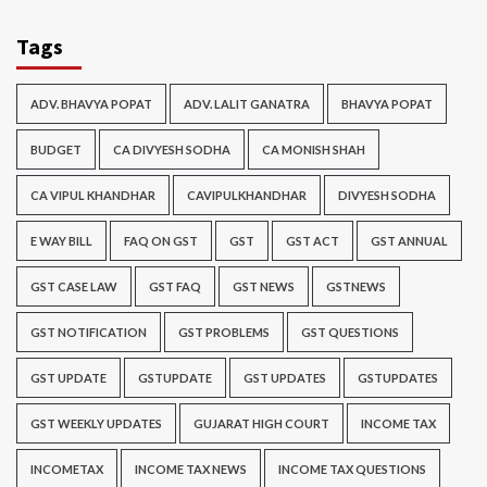
Tags
ADV. BHAVYA POPAT
ADV. LALIT GANATRA
BHAVYA POPAT
BUDGET
CA DIVYESH SODHA
CA MONISH SHAH
CA VIPUL KHANDHAR
CAVIPULKHANDHAR
DIVYESH SODHA
E WAY BILL
FAQ ON GST
GST
GST ACT
GST ANNUAL
GST CASE LAW
GST FAQ
GST NEWS
GSTNEWS
GST NOTIFICATION
GST PROBLEMS
GST QUESTIONS
GST UPDATE
GSTUPDATE
GST UPDATES
GSTUPDATES
GST WEEKLY UPDATES
GUJARAT HIGH COURT
INCOME TAX
INCOMETAX
INCOME TAX NEWS
INCOME TAX QUESTIONS