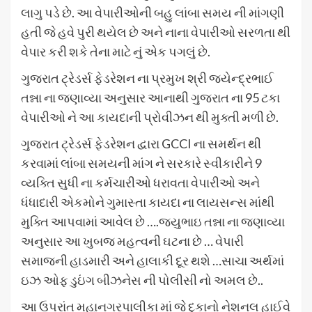
લાગુ પડે છે. આ વેપારીઓની બહુ લાંબા સમય ની માંગણી
હતી જે હવે પુરી થયેલ છે અને નાના વેપારીઓ સરળતા થી
વેપાર કરી શકે તેના માટે નું એક પગલું છે.
ગુજરાત ટ્રેડર્સ ફેડરેશન ના પ્રમુખ શ્રી જયેન્દ્રભાઈ
તન્ના ના જણાવ્યા અનુસાર આનાથી ગુજરાત ના 95 ટકા
વેપારીઓ ને આ કાયદાની પ્રોવીઝન થી મુક્તી મળી છે.
ગુજરાત ટ્રેડર્સ ફેડરેશન દ્વારા GCCI ના સમર્થન થી
કરવામાં લાંબા સમયની માંગ ને સરકારે સ્વીકારીને 9
વ્યક્તિ સુધી ના કર્મચારીઓ ધરાવતા વેપારીઓ અને
ધંધાદારી એકમોને ગુમાસ્તા કાયદા ના લાયસન્સ માંથી
મુક્તિ આપવામાં આવેલ છે ….જયુભાઇ તન્ના ના જણાવ્યા
અનુસાર આ ખુબજ મહત્વની ઘટના છે … વેપારી
સમાજની હાડમારી અને હાલાકી દૂર થશે …સાચા અર્થમાં
ઇઝ ઓફ ડુઇંગ બીઝનેસ ની પોલીસી નો અમલ છે..
આ ઉપરાંત મહાનગરપાલીકા માં જે દુકાનો નેશનલ હાઈવે