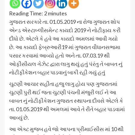
Reading Time:
2
minutes
ગુજરાત સરકારે તા. 01.05.2019 ના રોજ ગુજરાત શોપ
એન્ડ એસ્ટાબ્લીસમેન્ટ કાયદો 2019 ને નોટીફાય કરી
દીધો છે. એટલે કે હવે આ કાયદો અમલમાં આવી ગયો
છે. આ કાયદો ફેબ્રુઆરી19 માં ગુજરાત વીધાનસભામા
પસાર કરવામાં આવ્યો હતો અને તા. 07.03.19 થી
ઓફીસીયલ ગેઝેટ દ્વારા લાગુ થયું હતું પંરંતુ તે બાબત નું
નોટીફીકેશન બહાર પાડવાનું બાકી રહી ગયું હતું
ચુટણી આચાર સહીતા હજુ લાગુ હોય પણ ગુજરાતમાં
ચુટણી પુરી થઈ જતા ચુટણી પંચની મંજુરી લઈ ને આ
બાબત નું નોટીફીકેશન ગુજરાત સ્થાપના દીવસે એટલે કે
તા. 01.05.2019 થી અમલમાં આવે તે રીતે બહાર પાડવામાં
આવ્યું છે.
આ એક્ટ મુજબ હવે જો આપના પ્રીમાઈસીસ માં 10 થી