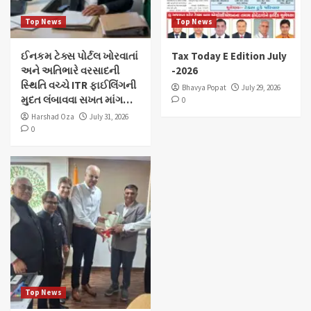
Top News
Top News
ઈનકમ ટેક્સ પોર્ટલ ખોરવાતાં
Tax Today E Edition July
અને અતિભારે વરસાદની
-2026
સ્થિતિ વચ્ચે ITR ફાઈલિંગની
Bhavya Popat
July 29, 2026
મુદત લંબાવવા સખત માંગ…
0
Harshad Oza
July 31, 2026
0
Top News