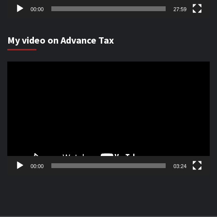
00:00
27:59
My video on Advance Tax
Video
Player
00:00
03:24