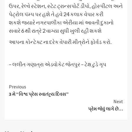
ઉપર, રેલ્વે સ્ટેશન, સ્ટેટ ટ્રાન્સપોર્ટ ડીપો, હોસ્પીટલ અને
પેટ્રોલ પંમ્પ પર હશે તે હવે 24 કલાક વેપાર કરી
શકશે જ્યારે નગરપાલીકા એરીયા માં આવતી દુકાનો
સવારે 6 થી રાત્રે 2 વાગ્યા સુધી ખુલી રહી શકશે
આપના કોન્ટેક્ટ ના દરેક વેપારી મીત્રોને ફોર્વડ કરો.
– લલીત ગણાત્રા એડવોકેટ જેતપુર – ટેક્ષ ટુડે ગૃપ
Continue
Previous
3 મે “વિશ્વ પ્રેસ સ્વાતંત્ર્ય દિવસ”
Reading
Next
પ્રેમ જેવું લાગે છે…