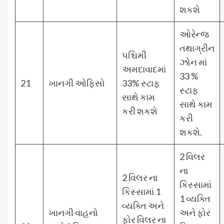
શકશે
ઓરેન્જ
તથાગ્રીન
પશ્ચિમી
ઝોન માં
અમદાવાદમાં
33 %
21
ખાનગી ઓફિસો
33% સ્ટાફ
સ્ટાફ
સાથે કામ
સાથે કામ
કરી શકશે
કરી
શકશે.
2 વિલર
ના
2 વિલર ના
કિસ્સામાં
કિસ્સામાં 1
1 વ્યક્તિ
વ્યક્તિ અને
ખાનગી વાહનો
અને ફોર
ફોર વિલર ના