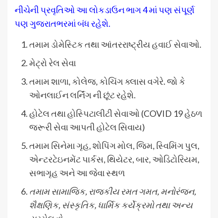
નીચેની પ્રવૃતિઓ આ લોકડાઉન ભાગ 4 માં પણ સંપૂર્ણ
પણ ગુજરાતભરમાં બંધ રહેશે.
તમામ ડોમેસ્ટિક તથા આંતરરાષ્ટ્રીય હવાઈ સેવાઓ.
મેટ્રો રેલ સેવા
તમામ શાળા, કોલેજ, કોચિંગ ક્લાસ વગેરે. જો કે
ઓનલાઈન લર્નિંગ ની છૂંટ રહેશે.
હોટેલ તથા હોસ્પિટાલીટી સેવાઓ (COVID 19 હેઠળ
જરૂરી સેવા આપતી હોટેલ સિવાય)
તમામ સિનેમા ગૃહ, શોપિંગ મોલ, જિમ, સ્વિમિંગ પુલ,
એન્ટરટેઇનમેંટ પાર્કસ, થિયેટર, બાર, ઓડિટોરિયમ,
સભાગૃહ અને આ જેવા સ્થળ
તમામ સામાજિક
, રાજકીય રમત ગમત, મનોરંજન,
શૈક્ષણિક, સંસ્કૃતિક, ધાર્મિક કર્યેક્રમો તથા અન્ય