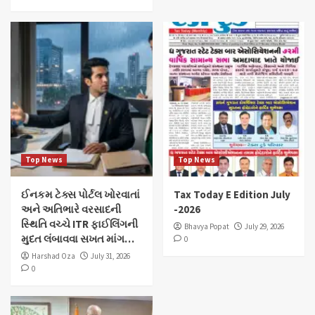
Top News
Top News
ઈનકમ ટેક્સ પોર્ટલ ખોરવાતાં
Tax Today E Edition July
અને અતિભારે વરસાદની
-2026
સ્થિતિ વચ્ચે ITR ફાઈલિંગની
Bhavya Popat
July 29, 2026
મુદત લંબાવવા સખત માંગ…
0
Harshad Oza
July 31, 2026
0