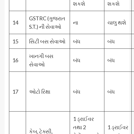
શકશે
શકશે
GSTRC (ગુજરાત
14
ના
ચાલુ થશે
S.T.) ની સેવાઓ
15
સિટી બસ સેવાઓ
બંધ
બંધ
ખાનગી બસ
16
બંધ
બંધ
સેવાઓ
17
ઓટો રિક્ષા
બંધ
બંધ
1 ડ્રાઈવર
તથા 2
1 ડ્રાઈવર
કેબ, ટેક્સી,