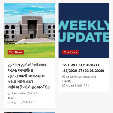
Top News
Top News
ગુજરાત હાઈકોર્ટની લાલ
GST WEEKLY UPDATE
આંખ: અગાઉના
:18/2026-27 (02.08.2026)
ચુકાદાઓની અવગણના
Guest Writer (Article from
કરવા બદલ GST
Expert)
August 4, 2026
0
અધિકારીઓને ફટકાર્યો દંડ
Guest Writer (Article from
Expert)
August 6, 2026
0