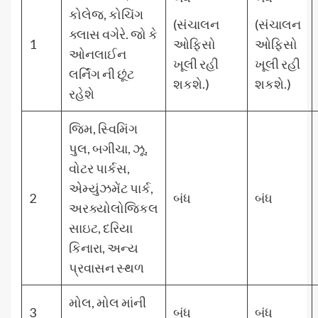
કોલેજ, કોચિંગ
(સંચાલન
(સંચાલન
ક્લાસ વગેરે. જો કે
1
ઓફિસો
ઓફિસો
ઓનલાઈન
ખૂલી રહી
ખૂલી રહી
લર્નિંગ ની છૂંટ
શકશે.)
શકશે.)
રહેશે
જિમ, સ્વિમિંગ
પુલ, બગીચા, ઝૂ,
વોટર પાર્કસ,
એમ્યુંઝમેંટ પાર્ક,
2
બંધ
બંધ
અરક્યોલોજિકલ
સાઇટ, દરિયા
કિનારા, અન્ય
પ્રવાસન સ્થળ
મોલ, મોલ માંની
3
બંધ
બંધ