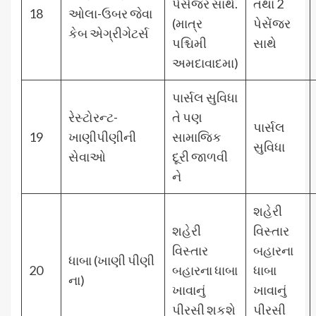
પેસેંજર સાથે.
તથા 2
18
ઓલા-ઉબર જેવા
(માત્ર
પેસેંજર
કેબ એગ્રીગેટર્સ
પશ્ચિમી
સાથે
અમદાવાદમા)
પાર્સલ સુવિધા
રેસ્ટોરન્ટ-
તે પણ
પાર્સલ
19
ખાણીપીણીની
સામાજિક
સુવિધા
સેવાઓ
દૂરી જાળવી
ને
શહેરી
શહેરી
વિસ્તાર
વિસ્તાર
બહારના
ધાબા (ખાણી પીણી
20
બહારના ધાબા
ધાબા
ના)
ખાવાનું
ખાવાનું
પીરસી શકશે
પીરસી