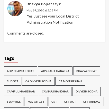
Bhavya Popat
says:
May 19, 2020 at 5:58 PM
Yes. Just see your Local District
Administration Notification
Comments are closed.
Tags
ADV. BHAVYA POPAT
ADV. LALIT GANATRA
BHAVYA POPAT
BUDGET
CA DIVYESH SODHA
CA MONISH SHAH
CA VIPUL KHANDHAR
CAVIPULKHANDHAR
DIVYESH SODHA
E WAY BILL
FAQ ON GST
GST
GST ACT
GST ANNUAL