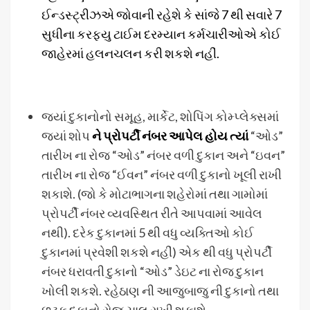
ઈન્ડસ્ટ્રીઝએ જોવાની રહેશે કે સાંજે 7 થી સવારે 7
સુધીના કરફ્યુ ટાઈમ દરમ્યાન કર્મચારીઓએ કોઈ
જાહેરમાં હલનચલન કરી શકશે નહીં.
જ્યાં દુકાનોનો સમૂહ, માર્કેટ, શોપિંગ કોમ્પ્લેક્સમાં
જ્યાં શોપ
ને પ્રોપર્ટી નંબર આપેલ હોય ત્યાં
“ઓડ”
તારીખ ના રોજ “ઓડ” નંબર વળી દુકાન અને “ઇવન”
તારીખ ના રોજ “ઈવન” નંબર વળી દુકાનો ખૂલી રાખી
શકાશે. (જો કે મોટાભાગના શહેરોમાં તથા ગામોમાં
પ્રોપર્ટી નંબર વ્યવસ્થિત રીતે આપવામાં આવેલ
નથી). દરેક દુકાનમાં 5 થી વધુ વ્યક્તિઓ કોઈ
દુકાનમાં પ્રવેશી શકશે નહીં) એક થી વધુ પ્રોપર્ટી
નંબર ધરાવતી દુકાનો “ઓડ” ડેઇટ ના રોજ દુકાન
ખોલી શકશે. રહેઠાણ ની આજુબાજુ ની દુકાનો તથા
છૂટક દુકાનો રોજ ચાલુ રાખી શકાશે.