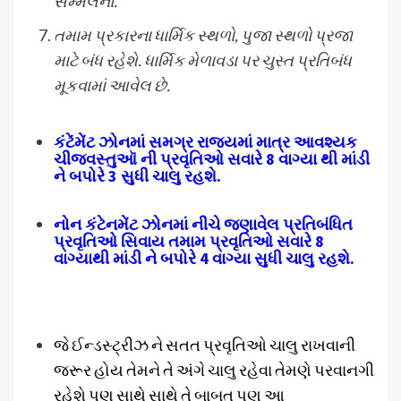
સમ્મેલનો.
તમામ પ્રકારના ધાર્મિક સ્થળો
, પુજા સ્થળો પ્રજા
માટે બંધ રહેશે. ધાર્મિક મેળાવડા પર ચુસ્ત પ્રતિબંધ
મૂકવામાં આવેલ છે.
કંટેંમેંટ ઝોનમાં સમગ્ર રાજયમાં માત્ર આવશ્યક
ચીજવસ્તુઑ ની પ્રવૃતિઓ સવારે 8 વાગ્યા થી માંડી
ને બપોરે 3 સુધી ચાલુ રહશે.
નોન કંટેનમેંટ ઝોનમાં નીચે જણાવેલ પ્રતિબંધિત
પ્રવૃતિઓ સિવાય તમામ પ્રવૃતિઓ સવારે 8
વાગ્યાથી માંડી ને બપોરે 4 વાગ્યા સુધી ચાલુ રહશે.
જે ઈન્ડસ્ટ્રીઝ ને સતત પ્રવૃતિઓ ચાલુ રાખવાની
જરૂર હોય તેમને તે અંગે ચાલુ રહેવા તેમણે પરવાનગી
રહેશે પણ સાથે સાથે તે બાબત પણ આ