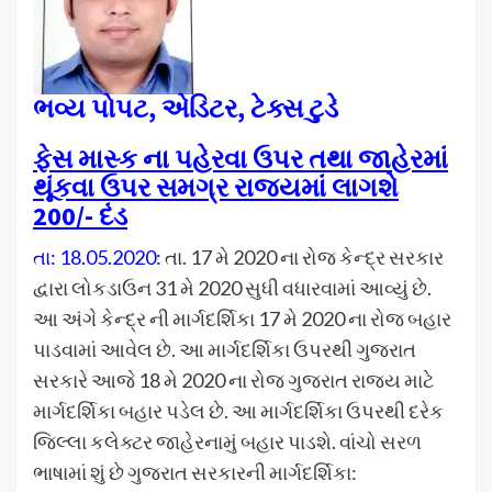
ભવ્ય પોપટ, એડિટર, ટેક્સ ટુડે
ફેસ માસ્ક ના પહેરવા ઉપર તથા જાહેરમાં
થૂંકવા ઉપર સમગ્ર રાજયમાં લાગશે
200/- દંડ
તા: 18.05.2020:
તા. 17 મે 2020 ના રોજ કેન્દ્ર સરકાર
દ્વારા લોકડાઉન 31 મે 2020 સુધી વધારવામાં આવ્યું છે.
આ અંગે કેન્દ્ર ની માર્ગદર્શિકા 17 મે 2020 ના રોજ બહાર
પાડવામાં આવેલ છે. આ માર્ગદર્શિકા ઉપરથી ગુજરાત
સરકારે આજે 18 મે 2020 ના રોજ ગુજરાત રાજય માટે
માર્ગદર્શિકા બહાર પડેલ છે. આ માર્ગદર્શિકા ઉપરથી દરેક
જિલ્લા કલેક્ટર જાહેરનામું બહાર પાડશે. વાંચો સરળ
ભાષામાં શું છે ગુજરાત સરકારની માર્ગદર્શિકા: