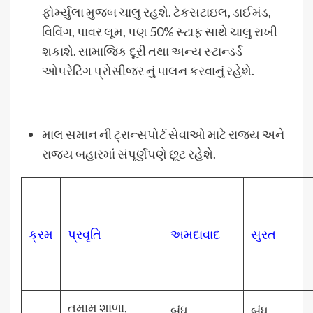
ફોર્મ્યુલા મુજબ ચાલુ રહશે. ટેકસટાઇલ, ડાઈમંડ,
વિવિંગ, પાવર લૂમ, પણ 50% સ્ટાફ સાથે ચાલુ રાખી
શકાશે. સામાજિક દૂરી તથા અન્ય સ્ટાન્ડર્ડ
ઓપરેટિંગ પ્રોસીજર નું પાલન કરવાનું રહેશે.
માલ સમાન ની ટ્રાન્સપોર્ટ સેવાઓ માટે રાજ્ય અને
રાજ્ય બહારમાં સંપૂર્ણપણે છૂટ રહેશે.
ક્રમ
પ્રવૃતિ
અમદાવાદ
સુરત
તમામ શાળા,
બંધ
બંધ