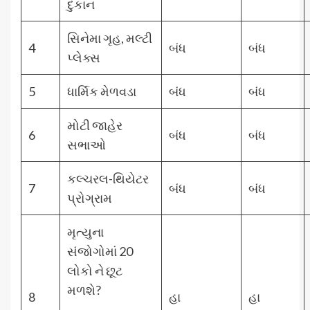
દુકાન
સિનેમા ગૃહ, મલ્ટી
4
બંધ
બંધ
પ્લેક્સ
5
ધાર્મિક મેળવડા
બંધ
બંધ
મોટી જાહેર
6
બંધ
બંધ
સભાઓ
કલ્ચરલ-થિયેટર
7
બંધ
બંધ
પ્રોગ્રામ
મૃત્યુના
સંજોગોમાં 20
લોકો ને છૂટ
મળશે?
8
હા
હા