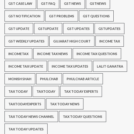
GST CASE LAW
GST FAQ
GST NEWS
GSTNEWS
GST NOTIFICATION
GST PROBLEMS
GST QUESTIONS
GST UPDATE
GSTUPDATE
GST UPDATES
GSTUPDATES
GST WEEKLY UPDATES
GUJARAT HIGH COURT
INCOME TAX
INCOMETAX
INCOME TAX NEWS
INCOME TAX QUESTIONS
INCOME TAX UPDATE
INCOME TAX UPDATES
LALIT GANATRA
MONISH SHAH
PHULCHAB
PHULCHAB ARTICLE
TAX TODAY
TAXTODAY
TAX TODAY EXPERTS
TAXTODAYEXPERTS
TAX TODAY NEWS
TAX TODAY NEWS CHANNEL
TAX TODAY QUESTIONS
TAX TODAY UPDATES