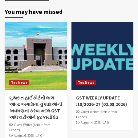
You may have missed
Top News
Top News
ગુજરાત હાઈકોર્ટની લાલ
GST WEEKLY UPDATE
આંખ: અગાઉના ચુકાદાઓની
:18/2026-27 (02.08.2026)
અવગણના કરવા બદલ GST
Guest Writer (Article from
અધિકારીઓને ફટકાર્યો દંડ
Expert)
August 4, 2026
0
Guest Writer (Article from
Expert)
August 6, 2026
0