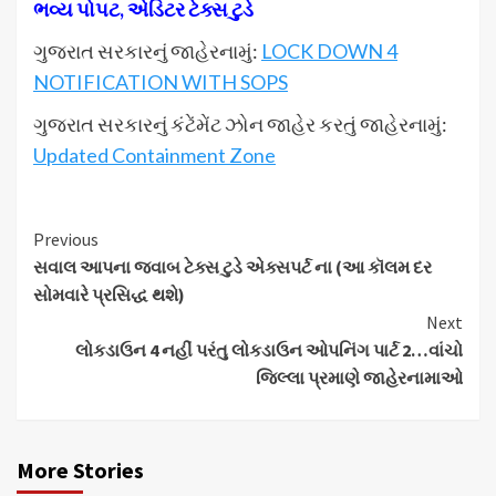
ભવ્ય પોપટ, એડિટર ટેક્સ ટુડે
ગુજરાત સરકારનું જાહેરનામું:
LOCK DOWN 4
NOTIFICATION WITH SOPS
ગુજરાત સરકારનું કંટેંમેંટ ઝોન જાહેર કરતું જાહેરનામું:
Updated Containment Zone
Continue
Previous
સવાલ આપના જવાબ ટેક્સ ટુડે એક્સપર્ટ ના (આ કૉલમ દર
Reading
સોમવારે પ્રસિદ્ધ થશે)
Next
લોકડાઉન 4 નહીં પરંતુ લોકડાઉન ઓપનિંગ પાર્ટ 2…વાંચો
જિલ્લા પ્રમાણે જાહેરનામાઓ
More Stories