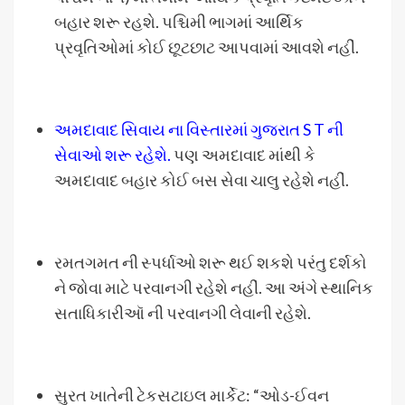
બહાર શરૂ રહશે. પશ્ચિમી ભાગમાં આર્થિક
પ્રવૃતિઓમાં કોઈ છૂટછાટ આપવામાં આવશે નહીં.
અમદાવાદ સિવાય ના વિસ્તારમાં ગુજરાત S T ની
સેવાઓ શરૂ રહેશે.
પણ અમદાવાદ માંથી કે
અમદાવાદ બહાર કોઈ બસ સેવા ચાલુ રહેશે નહીં.
રમતગમત ની સ્પર્ધાઓ શરૂ થઈ શકશે પરંતુ દર્શકો
ને જોવા માટે પરવાનગી રહેશે નહીં. આ અંગે સ્થાનિક
સતાધિકારીઑ ની પરવાનગી લેવાની રહેશે.
સુરત ખાતેની ટેકસટાઇલ માર્કેટ: “ઓડ-ઈવન