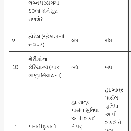
લગ્ન પ્રસંગમાં
50 લોકોને છૂટ
મળશે?
હોટેલ (રહેઠાણ ની
9
બંધ
બંધ
સગવડ)
શેરીમાં ના
10
ફેરિયાઑ (શાક
બંધ
બંધ
ભાજી સિવાયના)
હા, માત્ર
પાર્સલ
હા, માત્ર
સુવિધા
પાર્સલ સુવિધા
આપી
આપી શકશે
શકશે તે
11
પાનની દુકાનો
તે પણ
પણ