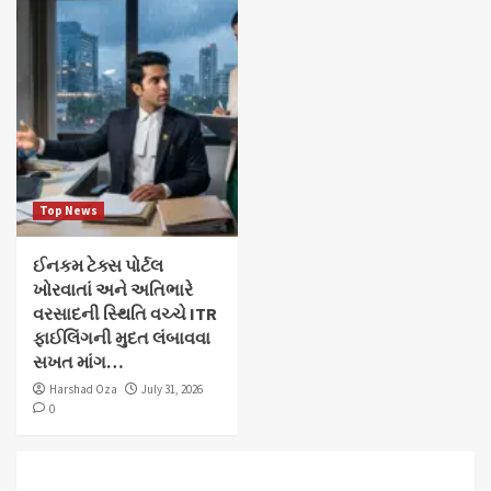
Top News
ઈનકમ ટેક્સ પોર્ટલ
ખોરવાતાં અને અતિભારે
વરસાદની સ્થિતિ વચ્ચે ITR
ફાઈલિંગની મુદત લંબાવવા
સખત માંગ…
Harshad Oza
July 31, 2026
0