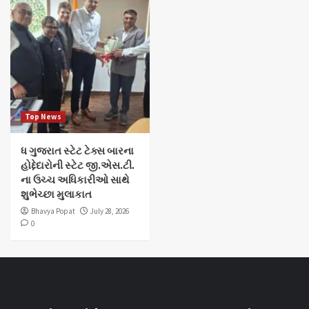
Top News
ધ ગુજરાત સ્ટેટ ટેક્સ બારના
હોદ્દેદારોની સ્ટેટ જી.એસ.ટી.
ના ઉચ્ચ અધિકારીઓ સાથે
શુભેચ્છા મુલાકાત
Bhavya Popat
July 28, 2026
0