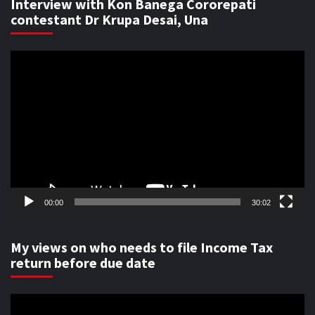
Interview with Kon Banega Cororepati
contestant Dr Krupa Desai, Una
Video
Player
00:00
30:02
My views on who needs to file Income Tax
return before due date
Video