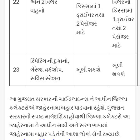
22
અને 2 વિલર
વિલર ના
કિસ્સામાં 1
વાહનો
કિસ્સામાં
ડ્રાઈવર તથા
1 ડ્રાઈવર
2 પેસેંજર
તથા 2
માટે
પેસેંજર
માટે
રિપેરિંગ ની દુકાનો,
ખૂલી
23
ગેરેજ, વર્કશોપ,
ખૂલી શકશે
શકશે
સર્વિસ સ્ટેશન
આ ગુજરાત સરકાર ની ગાઈડલાઇન્સ ને આધીન જિલ્લા
કલેક્ટરોએ જાહેરનામા બહાર પાડવાના રહેશે. ગુજરાત
સરકારની સ્પષ્ટ માર્ગદર્શિકા હોવાથી જિલ્લા કલેક્ટરો આ
જાહેરનામા ને આધીન સાદી અને સરળ ભાષામાં
જાહેરનામા બહાર પડે તેવી આશા લોકો સેવી રહ્યા છે.