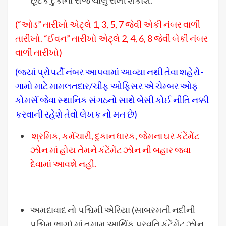
(“ઓડ” તારીખો એટ્લે 1, 3, 5, 7 જેવી એકી નંબર વાળી
તારીખો. “ઈવન” તારીખો એટ્લે 2, 4, 6, 8 જેવી બેકી નંબર
વાળી તારીખો)
(જ્યાં પ્રોપર્ટી નંબર આપવામાં આવ્યા નથી તેવા શહેરો-
ગામો માટે મામલતદાર/ચીફ ઓફિસર એ ચેમ્બર ઓફ
કોમર્સ જેવા સ્થાનિક સંગઠનો સાથે બેસી કોઈ નીતિ નક્કી
કરવાની રહેશે તેવો લેખક નો મત છે)
શ્રમિક, કર્મચારી, દુકાન ધારક, જેમના ઘર કંટેંમેંટ
ઝોન માં હોય તેમને કંટેંમેંટ ઝોન ની બહાર જવા
દેવામાં આવશે નહીં.
અમદાવાદ નો પશ્ચિમી એરિયા (સાબરમતી નદીની
પશ્ચિમ ભાગ) માં તમામ આર્થિક પ્રવૃતિ કંટેંમેંટ ઝોન