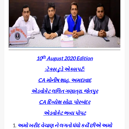
th
10
August 2020 Edition
:
ટેક્સ ટુડે એક્સપર્ટ
:
CA
મોનીષ શાહ
,
અમદાવાદ
એડવોકેટ
લલિત ગણાત્રા
,
જેતપુર
CA
દિવ્યેશ સોઢા
,
પોરબંદર
એડવોકેટ ભવ્ય પોપટ
અમો ખરીદ વેચાણ ને લગતો ધંધો કર્યે છીએ અમો