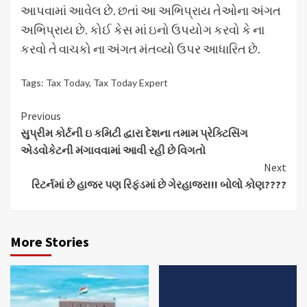
આપવામાં આવેલ છે. છતાં આ અભિપ્રાય તેઓના અંગત
અભિપ્રાય છે. કોઈ કેસ માં ઇનો ઉપયોગ કરવો કે ના
કરવો તે વાચકો ના અંગત મંતવ્યો ઉપર આધારિત છે.
Tags:
Tax Today
,
Tax Today Expert
Continue
Previous
સુપ્રીમ કોર્ટની ઇ કમિટી દ્વારા દેશના તમામ પ્રેક્ટિસિંગ
Reading
એડવોકેટની મંગાવવામાં આવી રહી છે વિગતો
Next
રિટર્નમાં છે હાજર પણ રિફંડમાં છે ગેરહાજર!!! બોલો કોણ????
More Stories