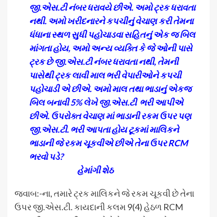
જી.એસ
.ટી નંબર ધરાવયે છીએ. અમો ટ્રક ધરાવતા
નથી. અમો ખરીદનારને કપચીનું વેચાણ કરી તેમના
ધંધાના સ્થળ સુધી પહોચાડવા સહિતનું એક જ બિલ
માંગતા હોય, અમો અન્ય વ્યક્તિ કે જે ઓની પાસે
ટ્રક છે જી.એસ.ટી નંબર ધરાવતા નથી, તેમની
પાસેથી ટ્રક લાવી માલ ભરી વેપારીઓને કપચી
પહોચાડી એ છીએ. અમો માલ તથા ભાડાનું એકજ
બિલ બનાવી 5% લેખે જી.એસ.ટી ભરી આપીએ
છીએ. ઉપરોક્ત વેચાણ માં ભાડાની રકમ ઉપર પણ
જી.એસ.ટી. ભરી આપતા હોય ટૂકમાં માલિકને
ભાડાની જે રકમ ચૂકવીએ છીએ તેના ઉપર RCM
ભરવો પડે?
હેમાંગી શેઠ
જવાબ:-ના, તમારે ટ્રક માલિકને જે રકમ ચૂકવી છે તેના
ઉપર જી.એસ.ટી. કાયદાની કલમ 9(4) હેઠળ RCM