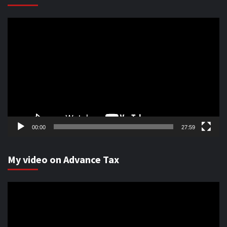
Video
Player
00:00
27:59
My video on Advance Tax
Video
Player