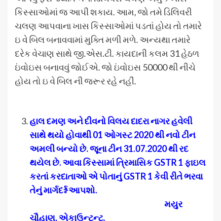
કિસ્સાઓમાં જ આપી શકાય. આમ, જો તમે ડિલિવરી
ચલણ આપવાના ખાસ કિસ્સાઓમાં પડતાં હોય તો તમારે
ઇ વે બિલ બનાવવામાં મુક્તિ મળી મળે. અન્યથા તમારે
દરેક વેચાણ સાથે જી.એસ.ટી. કાયદાની કલમ 31 હેઠળ
ઇંવોઇસ બનાવવું જોઈએ. જો ઇંવોઇસ 50000 થી નીચે
હોય તો ઇ વે બિલ ની જરૂર રહે નહીં.
હાલ દમણ અને દીવનો વિલય દાદરા નાગર હવેલી
સાથે થયો હોવાથી 01 ઓગસ્ટ 2020 થી નવો ટીન
અમલી બન્યો છે. જૂના ટીન 31.07.2020 થી રદ
થયેલ છે. આવા કિસ્સામાં ત્રિમાસિક
GSTR 1 ફાઇલ
કરતાં કરદાતાઓ એ પોતાનું GSTR 1 કેવી રીતે ભરવા
તેનું માર્ગદર્શ્ન આપશો.
મયુર
ચૌહાણ, એકાઉન્ટન્ટ,