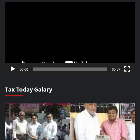
Video
Player
00:00
05:37
Tax Today Galary