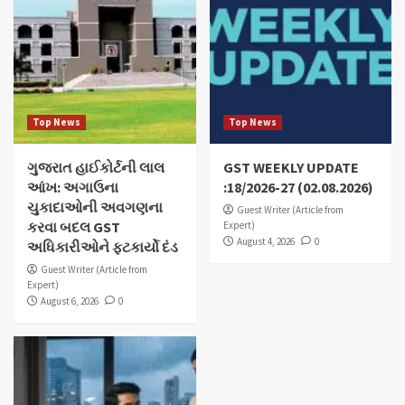
Top News
Top News
ગુજરાત હાઈકોર્ટની લાલ
GST WEEKLY UPDATE
આંખ: અગાઉના
:18/2026-27 (02.08.2026)
ચુકાદાઓની અવગણના
Guest Writer (Article from
કરવા બદલ GST
Expert)
August 4, 2026
0
અધિકારીઓને ફટકાર્યો દંડ
Guest Writer (Article from
Expert)
August 6, 2026
0