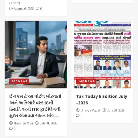
Expert)
August 6, 2026
0
Top News
Top News
ઈનકમ ટેક્સ પોર્ટલ ખોરવાતાં
Tax Today E Edition July
અને અતિભારે વરસાદની
-2026
સ્થિતિ વચ્ચે ITR ફાઈલિંગની
Bhavya Popat
July 29, 2026
મુદત લંબાવવા સખત માંગ…
0
Harshad Oza
July 31, 2026
0