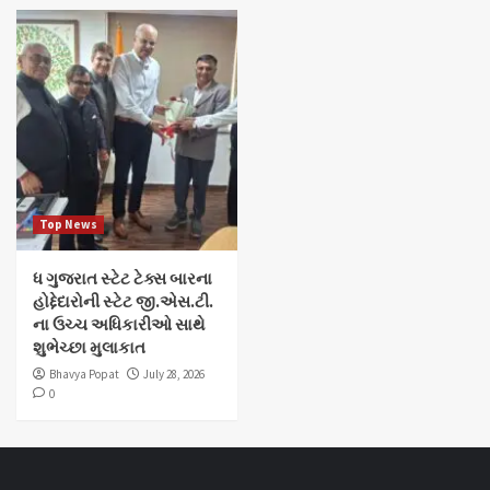
Top News
ધ ગુજરાત સ્ટેટ ટેક્સ બારના
હોદ્દેદારોની સ્ટેટ જી.એસ.ટી.
ના ઉચ્ચ અધિકારીઓ સાથે
શુભેચ્છા મુલાકાત
Bhavya Popat
July 28, 2026
0