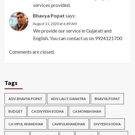
services provided.
Bhavya Popat
says:
August 11, 2020 at 6:49 AM
We provide our service in Gujarati and
English. You can contact us on 9924121700
Comments are closed.
Tags
ADV. BHAVYA POPAT
ADV. LALIT GANATRA
BHAVYA POPAT
BUDGET
CA DIVYESH SODHA
CA MONISH SHAH
CA VIPUL KHANDHAR
CAVIPULKHANDHAR
DIVYESH SODHA