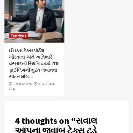
Top News
ઈનકમ ટેક્સ પોર્ટલ
ખોરવાતાં અને અતિભારે
વરસાદની સ્થિતિ વચ્ચે ITR
ફાઈલિંગની મુદત લંબાવવા
સખત માંગ…
Harshad Oza
July 31, 2026
0
4 thoughts on “
સવાલ
આપના જવાબ ટેક્સ ટુડે