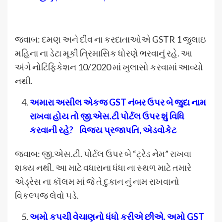
જવાબ: દમણ અને દીવ ના કરદાતાઓએ GSTR 1 જુલાઇ
મહિના ના ડેટા મૂકી ત્રિમાસિક ધોરણે ભરવાનું રહે. આ
અંગે નોટિફિકેશન 10/2020 માં ખુલાસો કરવામાં આવ્યો
નથી.
અમારા અસીલ એકજ
GST
નંબર ઉપર બે જુદા નામ
રાખવા હોય તો જી.એસ.ટી પોર્ટલ ઉપર શું વિધિ
કરવાની રહે
?
વિજય પ્રજાપતિ
,
એડવોકેટ
જવાબ: જી.એસ.ટી. પોર્ટલ ઉપર બે “ટ્રેડ નેમ” રાખવા
શક્ય નથી. આ માટે વધારાના ધંધા ના સ્થળ માટે તમારે
એડ્રેસ ના કૉલમ માં જે તે દુકાન નું નામ રાખવાનો
વિકલ્પજ લેવો પડે.
અમો કપચી વેચાણનો ધંધો કરીએ છીએ. અમો GST