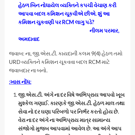
હેઠળ બિન નોધાયેલ વ્યક્તિને કપચી વેચાણ કરી
આપવા બદલ કમિશન ચૂકવીએ છીએ. શું આ
કમિશન ચુકવણી પર RCM લાગુ પડે?
નીલમ પરમાર,
અમદાવાદ
જવાબ: ના, જી.એસ.ટી. કાયદાની કલમ 9(4) હેઠળ તમો
URD વ્યક્તિને કમિશન ચૂકવવા બદલ RCM માટે
જવાબદાર ના બનો.
:
ખાસ નોંધ
:
જી
.
એસ
.
ટી
.
અંગે ના દર વિષે અભિપ્રાય આપવો ખૂબ
મુશ્કેલ ગણાઈ
.
કારણકે જી
.
એસ
.
ટી
.
હેઠળ માલ તથા
સેવા નો દર ઘણા પરિબળો પર નિર્ભર કરતો હોય છે
.
વેરા ના દર અંગે ના અભિપ્રાય માત્ર સામાન્ય
સંજોગો મુજબ આપવામાં આવેલ છે
.
આ અંગે આપ