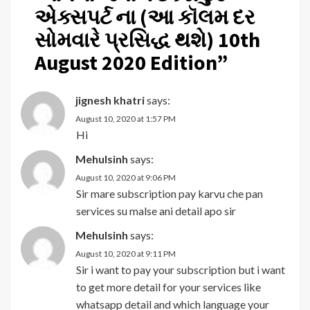
એક્સપર્ટ ના (આ કૉલમ દર
સોમવારે પ્રસિદ્ધ થશે) 10th
August 2020 Edition
”
jignesh khatri
says:
August 10, 2020 at 1:57 PM
Hi
Mehulsinh
says:
August 10, 2020 at 9:06 PM
Sir mare subscription pay karvu che pan
services su malse ani detail apo sir
Mehulsinh
says:
August 10, 2020 at 9:11 PM
Sir i want to pay your subscription but i want
to get more detail for your services like
whatsapp detail and which language your