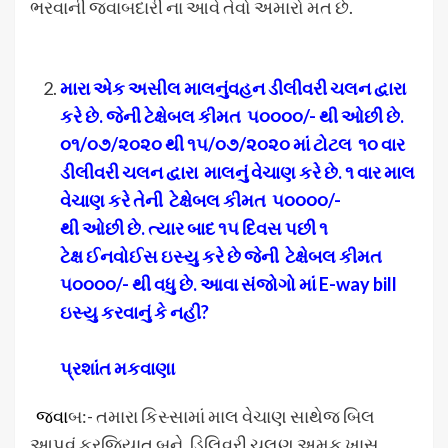
ભરવાની જવાબદારી ના આવે તેવો અમારો મત છે.
મારા એક અસીલ માલનું
વહન ડીલીવરી ચલન દ્વારા
કરે
છે. જેની
ટેક્ષેબલ કીમત
૫૦૦૦૦/- થી
ઓછી
છે.
૦૧/૦૭/૨૦૨૦ થી
૧૫/૦૭/૨૦૨૦ માં ટોટલ
૧૦ વાર
ડીલીવરી ચલન દ્વારા
માલનું
વેચાણ કરે
છે. ૧ વાર માલ
વેચાણ કરે
તેની
ટેક્ષેબલ કીમત
૫૦૦૦૦/-
થી
ઓછી
છે. ત્યાર બાદ ૧૫ દિવસ પછી ૧
ટેક્ષ
ઈનવોઈસ ઇસ્યુ
કરે
છે જેની
ટેક્ષેબલ કીમત
૫૦૦૦૦/- થી
વધુ છે. આવા
સંજોગો
માં
E-way bill
ઇસ્યુ
કરવાનું
કે નહી
?
પ્રશાંત મકવાણા
જવા
બ:- તમારા કિસ્સામાં માલ વેચાણ સાથેજ બિલ
આપવું ફરજિયાત બને. ડિલિવરી ચલણ અમુક ખાસ