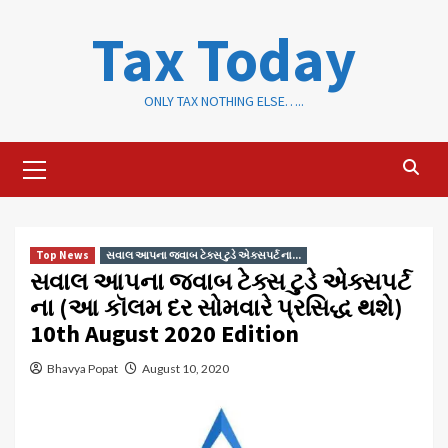
Skip
Tax Today
to
content
ONLY TAX NOTHING ELSE…..
Primary
Menu
Top News
સવાલ આપના જવાબ ટેક્સ ટુડે એક્સપર્ટ ના...
સવાલ આપના જવાબ ટેક્સ ટુડે એક્સપર્ટ
ના (આ કૉલમ દર સોમવારે પ્રસિદ્ધ થશે)
10th August 2020 Edition
Bhavya Popat
August 10, 2020