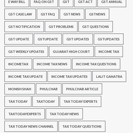
E WAY BILL
FAQ ON GST
GST
GST ACT
GST ANNUAL
GST CASE LAW
GST FAQ
GST NEWS
GSTNEWS
GST NOTIFICATION
GST PROBLEMS
GST QUESTIONS
GST UPDATE
GSTUPDATE
GST UPDATES
GSTUPDATES
GST WEEKLY UPDATES
GUJARAT HIGH COURT
INCOME TAX
INCOMETAX
INCOME TAX NEWS
INCOME TAX QUESTIONS
INCOME TAX UPDATE
INCOME TAX UPDATES
LALIT GANATRA
MONISH SHAH
PHULCHAB
PHULCHAB ARTICLE
TAX TODAY
TAXTODAY
TAX TODAY EXPERTS
TAXTODAYEXPERTS
TAX TODAY NEWS
TAX TODAY NEWS CHANNEL
TAX TODAY QUESTIONS