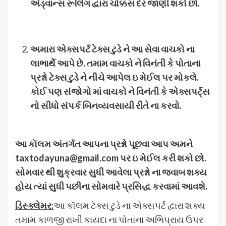
એડ્વાન્સ રૂલિંગ દ્વારા ચોક્કસ દર જાણી શકો છો
.
અમારા એક્સપર્ટ ટેક્સ ટુડે ને આ સેવા વાચકો ના
લાભાર્થે આપે છે
.
તમામ વાચકો ને વિનંતી કે પોતાના
પ્રશ્નો ટેક્સ ટુડે ને નીચે આપેલ ઇ મેઈલ પર મોકલે
.
કોઈ પણ સંજોગો માં વાચકો ને વિનંતી કે એક્સપર્ટ્સ
નો સીધો સંપર્ક બિનવ્યવસાયી રીતે ના કરવો
.
આ કૉલમ અંતર્ગત આપના પ્રશ્નો પૂછવા આપ અમને
taxtodayuna@gmail.com
પર ઇ મેઈલ કરી શકો છો
.
સોમવાર થી શુક્રવાર સુધી આવેલા પ્રશ્નો ના જવાબ શક્ય
હોય ત્યાં સુધી પછીના સોમવારે પ્રસિદ્ધ કરવામાં આવશે
.
ડિસ્ક્લેમર
:
આ કૉલમ ટેક્સ ટુડે ના એક્સપર્ટ દ્વારા શક્ય
તમામ કાળજી રાખી કાયદા ના પોતાના અભિપ્રાય ઉપર