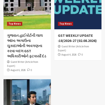
Top News
Top News
ગુજરાત હાઈકોર્ટની લાલ
GST WEEKLY UPDATE
આંખ: અગાઉના
:18/2026-27 (02.08.2026)
ચુકાદાઓની અવગણના
Guest Writer (Article from
કરવા બદલ GST
Expert)
August 4, 2026
0
અધિકારીઓને ફટકાર્યો દંડ
Guest Writer (Article from
Expert)
August 6, 2026
0