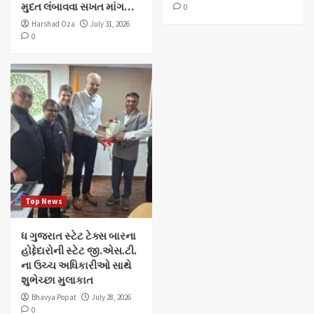
મુદત લંબાવવા સખત માંગ…
0
Harshad Oza
July 31, 2026
0
Top News
ધ ગુજરાત સ્ટેટ ટેક્સ બારના
હોદ્દેદારોની સ્ટેટ જી.એસ.ટી.
ના ઉચ્ચ અધિકારીઓ સાથે
શુભેચ્છા મુલાકાત
Bhavya Popat
July 28, 2026
0