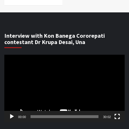
Interview with Kon Banega Cororepati
contestant Dr Krupa Desai, Una
Video
Player
00:00
30:02