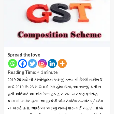
Spread the love
Reading Time:
< 1
minute
2019-20 માટે ની કમ્પોજીશન અરજી કરવા ની છેલ્લી તારીખ 31
માર્ચ 2019 છે. 23 માર્ચ થઈ ગઇ હોવા છતાં
,
આ અરજી થતી ન
હતી. શનિવારે આ અંગે ટેક્સ ટુડે દ્વારા સમાચાર પણ પ્રસિદ્ધ
કરવામાં આવેલ હતા. આ મુશ્કેલી એક ટેકનિકલ-સર્વર પ્રોબ્લેમ
ના કારણે હતો. આજે આ અરજી થવાનું શરૂ થઈ ગયું છે. તો જે