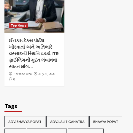
Top News
ઈનકમ ટેક્સ પોર્ટલ
ખોરવાતાં અને અતિભારે
વરસાદની સ્થિતિ વચ્ચે ITR
ફાઈલિંગની મુદત લંબાવવા
સખત માંગ…
Harshad Oza
July 31, 2026
0
Tags
ADV. BHAVYA POPAT
ADV. LALIT GANATRA
BHAVYA POPAT