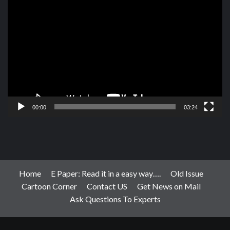
Video
Player
00:00
03:24
Home
E Paper: Read it in a easy way….
Old Issue
Cartoon Corner
Contact US
Get News on Mail
Ask Questions To Experts