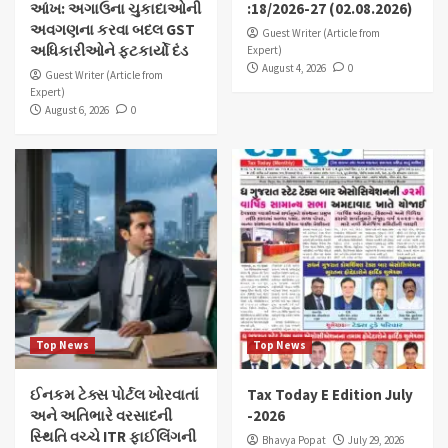
આંખ: અગાઉના ચુકાદાઓની
:18/2026-27 (02.08.2026)
અવગણના કરવા બદલ GST
Guest Writer (Article from
અધિકારીઓને ફટકાર્યો દંડ
Expert)
August 4, 2026
0
Guest Writer (Article from
Expert)
August 6, 2026
0
Top News
Top News
ઈનકમ ટેક્સ પોર્ટલ ખોરવાતાં
Tax Today E Edition July
અને અતિભારે વરસાદની
-2026
સ્થિતિ વચ્ચે ITR ફાઈલિંગની
Bhavya Popat
July 29, 2026