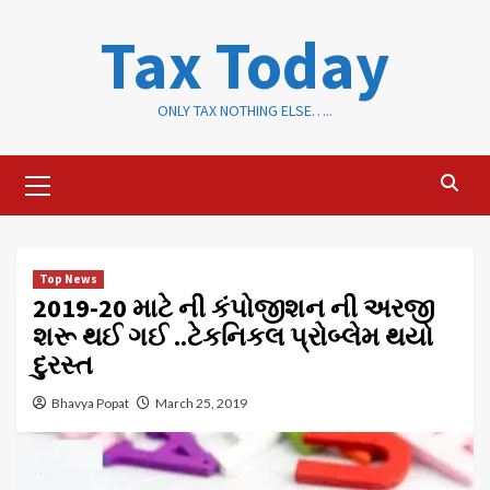
Skip
Tax Today
to
content
ONLY TAX NOTHING ELSE…..
Primary
Menu
Top News
2019-20 માટે ની કંપોજીશન ની અરજી
શરૂ થઈ ગઈ ..ટેકનિકલ પ્રોબ્લેમ થયો
દુરસ્ત
Bhavya Popat
March 25, 2019