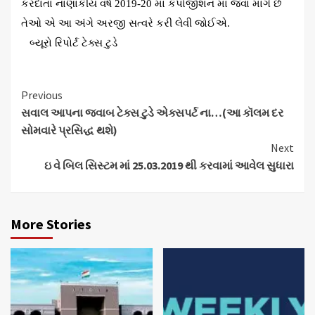
કરદાતા નાણાકીય વર્ષ 2019-20 માં કંપોજીશન માં જવા માંગે છે
તેઓ એ આ અંગે અરજી સત્વરે કરી લેવી જોઈએ.
બ્યૂરો રિપોર્ટ ટેક્સ ટુડે
Continue
Previous
સવાલ આપના જવાબ ટેક્સ ટુડે એક્સપર્ટ ના…(આ કૉલમ દર
Reading
સોમવારે પ્રસિદ્ધ થશે)
Next
ઇ વે બિલ સિસ્ટમ માં 25.03.2019 થી કરવામાં આવેલ સુધારા
More Stories