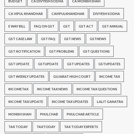
BUDGET
CA DIVYESH SODHA
CA MONISH SHAH
CA VIPUL KHANDHAR
CAVIPULKHANDHAR
DIVYESH SODHA
E WAY BILL
FAQ ON GST
GST
GST ACT
GST ANNUAL
GST CASE LAW
GST FAQ
GST NEWS
GSTNEWS
GST NOTIFICATION
GST PROBLEMS
GST QUESTIONS
GST UPDATE
GSTUPDATE
GST UPDATES
GSTUPDATES
GST WEEKLY UPDATES
GUJARAT HIGH COURT
INCOME TAX
INCOMETAX
INCOME TAX NEWS
INCOME TAX QUESTIONS
INCOME TAX UPDATE
INCOME TAX UPDATES
LALIT GANATRA
MONISH SHAH
PHULCHAB
PHULCHAB ARTICLE
TAX TODAY
TAXTODAY
TAX TODAY EXPERTS