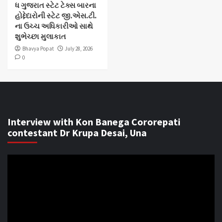
ધ ગુજરાત સ્ટેટ ટેક્સ બારના
હોદ્દેદારોની સ્ટેટ જી.એસ.ટી.
ના ઉચ્ચ અધિકારીઓ સાથે
શુભેચ્છા મુલાકાત
Bhavya Popat
July 28, 2026
0
Interview with Kon Banega Cororepati
contestant Dr Krupa Desai, Una
Video
Player