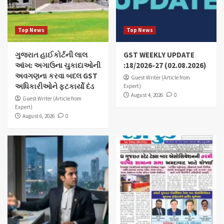
Top News
Top News
ગુજરાત હાઈકોર્ટની લાલ
GST WEEKLY UPDATE
આંખ: અગાઉના ચુકાદાઓની
:18/2026-27 (02.08.2026)
અવગણના કરવા બદલ GST
Guest Writer (Article from
અધિકારીઓને ફટકાર્યો દંડ
Expert)
August 4, 2026
0
Guest Writer (Article from
Expert)
August 6, 2026
0