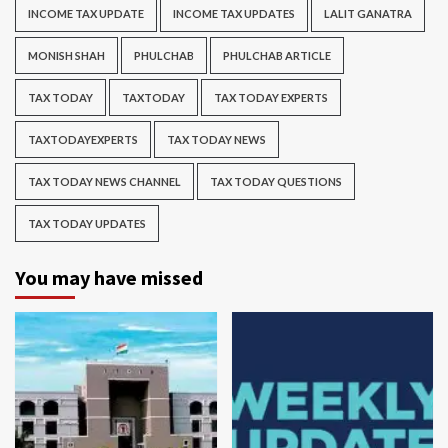
INCOME TAX UPDATE
INCOME TAX UPDATES
LALIT GANATRA
MONISH SHAH
PHULCHAB
PHULCHAB ARTICLE
TAX TODAY
TAXTODAY
TAX TODAY EXPERTS
TAXTODAYEXPERTS
TAX TODAY NEWS
TAX TODAY NEWS CHANNEL
TAX TODAY QUESTIONS
TAX TODAY UPDATES
You may have missed