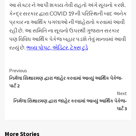
આ સેક્ટર ને આપી શકાય તેવી રાહતો અંગે સૂચનો કરશે.
કેન્દ્ર સરકાર દ્વારા COVID 19 ની પરિસ્થિતી બાદ અનેક
પ્રકાર ના આર્થિક પગલાઓ ની જાહેરાતો કરવામાં આવી
રહી છે. આ સમિતિ ના સૂચનો ઉપરથી ગુજરાત સરકાર
પણ વિવિધ આર્થિક પેકેજ બહાર પડશે તેવું માનવમાં આવી
રહ્યું છે.
ભવ્ય પોપટ, એડિટર, ટેક્સ ટુડે
Continue
Previous
નિર્મલા સિથારમણ દ્વારા જાહેર કરવામાં આવ્યું આર્થિક પેકેજ-
Reading
પાર્ટ 2
Next
નિર્મલા સિથારમણ દ્વારા જાહેર કરવામાં આવ્યું આર્થિક પેકેજ-
પાર્ટ 3
More Stories