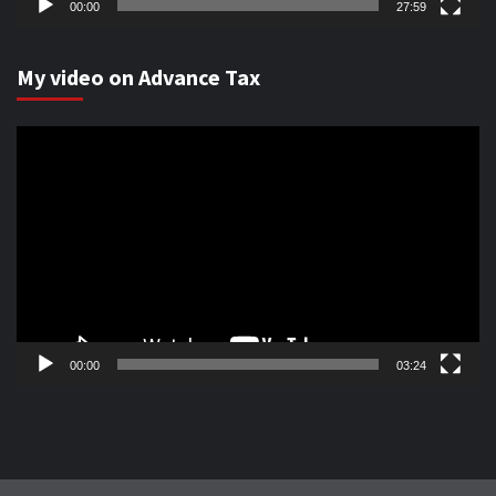
00:00
27:59
My video on Advance Tax
Video
Player
00:00
03:24