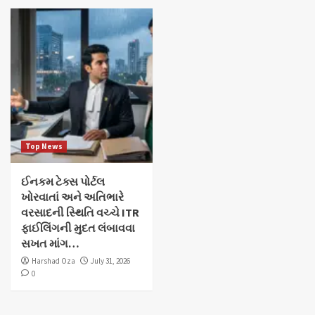
Top News
ઈનકમ ટેક્સ પોર્ટલ
ખોરવાતાં અને અતિભારે
વરસાદની સ્થિતિ વચ્ચે ITR
ફાઈલિંગની મુદત લંબાવવા
સખત માંગ…
Harshad Oza
July 31, 2026
0