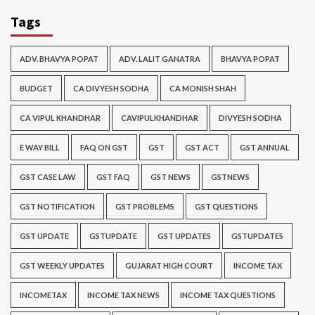
Tags
ADV. BHAVYA POPAT
ADV. LALIT GANATRA
BHAVYA POPAT
BUDGET
CA DIVYESH SODHA
CA MONISH SHAH
CA VIPUL KHANDHAR
CAVIPULKHANDHAR
DIVYESH SODHA
E WAY BILL
FAQ ON GST
GST
GST ACT
GST ANNUAL
GST CASE LAW
GST FAQ
GST NEWS
GSTNEWS
GST NOTIFICATION
GST PROBLEMS
GST QUESTIONS
GST UPDATE
GSTUPDATE
GST UPDATES
GSTUPDATES
GST WEEKLY UPDATES
GUJARAT HIGH COURT
INCOME TAX
INCOMETAX
INCOME TAX NEWS
INCOME TAX QUESTIONS