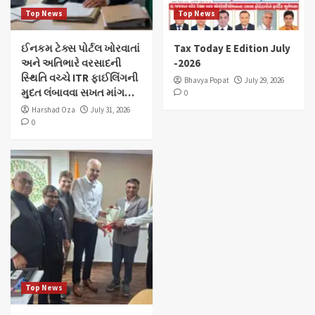
Top News
Top News
ઈનકમ ટેક્સ પોર્ટલ ખોરવાતાં
Tax Today E Edition July
અને અતિભારે વરસાદની
-2026
સ્થિતિ વચ્ચે ITR ફાઈલિંગની
Bhavya Popat
July 29, 2026
મુદત લંબાવવા સખત માંગ…
0
Harshad Oza
July 31, 2026
0
Top News