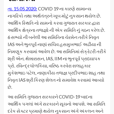
તા. 15.05.2020:
COVID 19 ના કારણે સામાન્ય
નાગરિકો તથા અર્થતંત્રને ખૂબ મોટું નુકસાન થયેલ છે.
આર્થિક સ્થિતિ નો સામનો કરવા ગુજરાત સરકાર દ્વારા
આર્થિક ક્ષેત્રના તજજ્ઞો ની એક સમિતિ નું ગઠન કરેલ છે.
6 સભ્યો ની બનેલી આ સમિતિના ચેરમેન તરીકે નિવૃત
IAS અને ભુતપૂર્વ નાણાં સચિવ હસમુખભાઈ અઢીયા ની
નિમણૂક કરવામાં આવેલ છે. આ સમિતિમાં સેક્રેટરી તરીકે
શ્રી એન. થેન્નારાસન, IAS, IIM ના ભુતપૂર્વ પ્રાધ્યાપક
પ્રો. રવિન્દ્ર ધોળકિયા, વરિષ્ઠ કરવેરા સલાહકાર
મુકેશભાઇ પટેલ, નાણાકીય તજજ્ઞ પ્રદીપભાઇ શાહ તથા
નિવૃત IAS શ્રી કિરણ શેલત નો સમાવેશ કરવામાં આવ્યો
છે.
આ સમિતિ ગુજરાત સરકારને COVID-19 બાદના
આર્થિક પગલાં અંગે સરકારને સૂચનો આપશે. આ સમિતિ
દરેક સેક્ટર પ્રમાણે થયેલ નુકસાન અંગે અંકલન અને