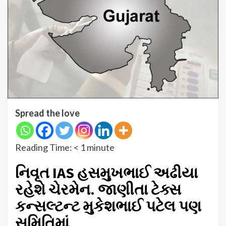
Spread the love
Reading Time:
< 1
minute
નિવૃત IAS હસમુખભાઈ અઢીયા
રહેશે ચેરમેન. જાણીતા ટેક્સ
કન્સલ્ટન્ટ મુકેશભાઈ પટેલ પણ
સમિતિમાં