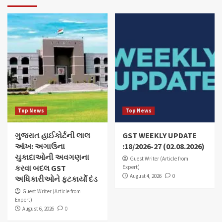
Top News
Top News
ગુજરાત હાઈકોર્ટની લાલ
GST WEEKLY UPDATE
આંખ: અગાઉના
:18/2026-27 (02.08.2026)
ચુકાદાઓની અવગણના
Guest Writer (Article from
કરવા બદલ GST
Expert)
August 4, 2026
0
અધિકારીઓને ફટકાર્યો દંડ
Guest Writer (Article from
Expert)
August 6, 2026
0