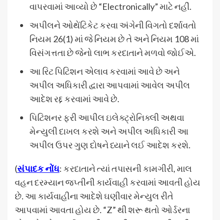
વાપરવામાં આવ્યો છે “Electronically” માટે નહીં.
અપીલને ઓથેંટિકેટ કરવા અંગેની વિગતો દર્શાવતો
નિયમ 26(1) માં જે નિયમ છે તે અને નિયમ 108 માં
વિસંગત્તતા છે જેનો લાભ કરદાતાને મળવો જોઈએ.
આ રિટ પિટિશન એલાવ કરવામાં આવે છે અને
અપીલ અધિકારી દ્વારા આપવામાં આવેલ અપીલ
આદેશ રદ્દ કરવામાં આવે છે.
પિટિશનર ફરી આપીલ ઇલેક્ટ્રોનિક્લી અથવા
મેન્યુલી દાખલ કરશે અને અપીલ અધિકારી આ
અપીલ ઉપર ગુણ દોષને ધ્યાને લઈ આદેશ કરશે.
(
સંપાદક નોંધ
: કરદાતાને ત્યાં તપાસની કામગીરી, માલ
વહન દરમ્યાન જપ્તીની કાર્યવાહી કરવામાં આવતી હોય
છે. આ કાર્યવાહીના આદેશે ઘણીવાર મેન્યુલ રીતે
આપવામાં આવતા હોય છે. “Z” થી શરૂ થતો ઓર્ડરના