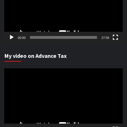
00:00
27:59
My video on Advance Tax
Video
Player