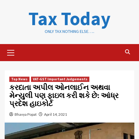
Skip
Tax Today
to
content
ONLY TAX NOTHING ELSE…..
Primary
Menu
Top News
VAT-GST Important Judgements
કરદાતા અપીલ ઓનલાઈન અથવા
મેન્યુલી પણ ફાઇલ કરી શકે છે: આંધ્ર
પ્રદેશ હાઇકોર્ટ
Bhavya Popat
April 14, 2021