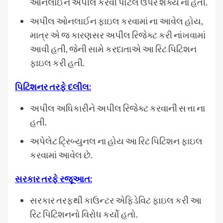
ઓનલાઈન અપીલ કરવી પોર્ટલ ઉપર શક્ય ના હતી.
અપીલ ઓનલાઈન ફાઇલ કરવામાં ના આવેલ હોય,
માત્ર એ જ કારણસર અપીલ રિજેક્ટ કરી નાંખવામાં
આવી હતી, જેની સામે કરદાતાએ આ રિટ પિટિશન
ફાઇલ કરી હતી.
પિટિશનર તરફે દલીલ:
અપીલ અધિકારીને અપીલ રિજેક્ટ કરવાની સત્તા ના
હતી.
અપેલેટ ટ્રિબ્યુનલ ના હોય આ રિટ પિટિશન ફાઇલ
કરવામાં આવેલ છે.
સરકાર તરફે રજૂઆત:
સરકાર તરફથી કાઉન્ટર એફિડેવિટ ફાઇલ કરી આ
રિટ પિટિશનનો વિરોધ કર્યો હતો.