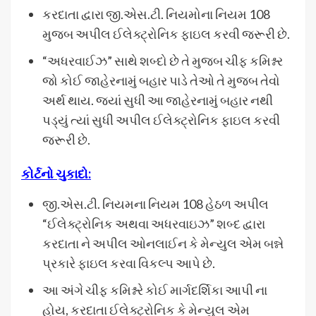
કરદાતા દ્વારા જી.એસ.ટી. નિયમોના નિયમ 108
મુજબ અપીલ ઈલેક્ટ્રોનિક ફાઇલ કરવી જરૂરી છે.
“અધરવાઈઝ” સાથે શબ્દો છે તે મુજબ ચીફ કમિશ્નર
જો કોઈ જાહેરનામું બહાર પાડે તેઓ તે મુજબ તેવો
અર્થ થાય. જ્યાં સુધી આ જાહેરનામું બહાર નથી
પડ્યું ત્યાં સુધી અપીલ ઈલેક્ટ્રોનિક ફાઇલ કરવી
જરૂરી છે.
કોર્ટનો ચુકાદો:
જી.એસ.ટી. નિયમના નિયમ 108 હેઠળ અપીલ
“ઈલેક્ટ્રોનિક અથવા અધરવાઇઝ” શબ્દ દ્વારા
કરદાતા ને અપીલ ઓનલાઈન કે મેન્યુલ એમ બન્ને
પ્રકારે ફાઇલ કરવા વિકલ્પ આપે છે.
આ અંગે ચીફ કમિશ્નરે કોઈ માર્ગદર્શિકા આપી ના
હોય, કરદાતા ઈલેક્ટ્રોનિક કે મેન્યુલ એમ