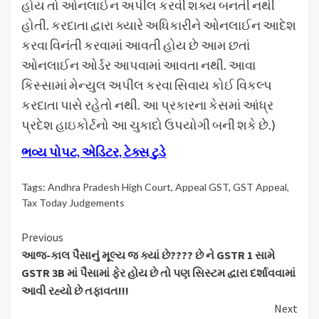
હોય તો ઓનલાઈન અપીલ કરવી શક્ય બનતી નથી
હોતી. કરદાતા દ્વારા ક્યારે અધિકારીને ઓનલાઈન આદેશ
કરવા વિનંતી કરવામાં આવતી હોય છે આમ છતાં
ઓનલાઈન ઓર્ડર આપવામાં આવતા નથી. આવા
કિસ્સામાં મેન્યુલ અપીલ કરવા સિવાય કોઈ વિકલ્પ
કરદાતા પાસે રહેતો નથી. આ પ્રકારના કેસમાં આંધ્ર
પ્રદેશ હાઇકોર્ટનો આ ચુકાદો ઉપયોગી બની શકે છે.)
ભવ્ય પોપટ, એડિટર, ટેક્સ ટુડે
Tags:
Andhra Pradesh High Court
,
Appeal GST
,
GST Appeal
,
Tax Today Judgements
Continue
Previous
આજ-કાલ પૈસાનું મૂલ્ય જ ક્યાં છે???? છે ને GSTR 1 સામે
Reading
GSTR 3B માં પૈસામાં ફેર હોય છે તો પણ સિસ્ટમ દ્વારા દર્શાવવામાં
આવી રહ્યો છે તફાવત!!!
Next