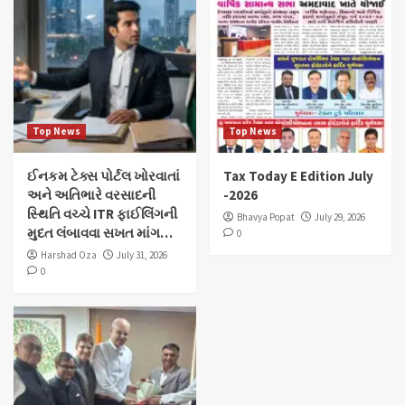
Top News
Top News
ઈનકમ ટેક્સ પોર્ટલ ખોરવાતાં
Tax Today E Edition July
અને અતિભારે વરસાદની
-2026
સ્થિતિ વચ્ચે ITR ફાઈલિંગની
Bhavya Popat
July 29, 2026
મુદત લંબાવવા સખત માંગ…
0
Harshad Oza
July 31, 2026
0