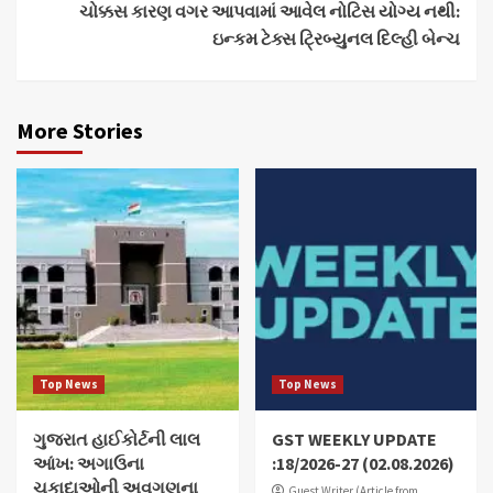
ચોક્કસ કારણ વગર આપવામાં આવેલ નોટિસ યોગ્ય નથી:
ઇન્કમ ટેક્સ ટ્રિબ્યુનલ દિલ્હી બેન્ચ
More Stories
Top News
Top News
ગુજરાત હાઈકોર્ટની લાલ
GST WEEKLY UPDATE
આંખ: અગાઉના
:18/2026-27 (02.08.2026)
ચુકાદાઓની અવગણના
Guest Writer (Article from