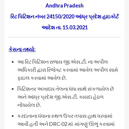
Andhra Pradesh
રિટ પિટિશન નંબર 24150/2020 આંધ્ર પ્રદેશ હાઇકોર્ટ
આદેશ તા. 15.03.2021
કેસના તથ્યો:
આ રિટ પિટિશન રાજ્ય જી.એસ.ટી. ના અપીલ
અધિકારી દ્વારા રિજેક્ટ કરવામાં આવેલ અપીલ સામે
ફાઇલ કરવામાં આવેલ છે.
પિટિશનર અખાધ્ય તેલના ધંધા સાથે સંકળાયેલ છે
અને આંધ્ર પ્રદેશ જી.એસ.ટી. કાયદા હેઠળ
નોંધાયેલ છે.
કરદાતાના ધંધાના સ્થળ ઉપર તપાસ હાથ ધરવામાં
આવી હતી અને DRC-02 માં માંગણું ઊભું કરવામાં