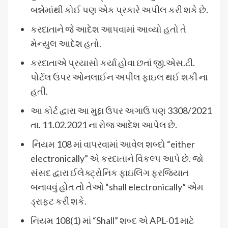
બન્નેમાંથી કોઈ પણ એક પ્રકારે અપીલ કરી શકે છે.
કરદાતાને જે આદેશ આપવામાં આવ્યો હતો તે
મેન્યુલ આદેશ હતો.
કરદાતાએ પ્રયાસો કર્યા હોવા છતાં જી.એસ.ટી.
પોર્ટલ ઉપર ઓનલાઈન અપીલ ફાઇલ થઈ શકી ના
હતી.
આ કોર્ટ દ્વારા આ મુદ્દા ઉપર અગાઉ પણ 3308/2021
તા. 11.02.2021 ના રોજ આદેશ આપેલ છે.
નિયમ 108 માં વાપરવામાં આવેલ શબ્દો “either
electronically” એ કરદાતાને વિકલ્પ આપે છે. જો
સંસદ દ્વારા ઈલેક્ટ્રોનિક ફાઇલિંગ ફરજિયાત
બનાવવું હોત તો તેઓ “shall electronically” એમ
ડ્રાફ્ટ કરી શકે.
નિયમ 108(1) માં “Shall” શબ્દ એ APL-01 માટે