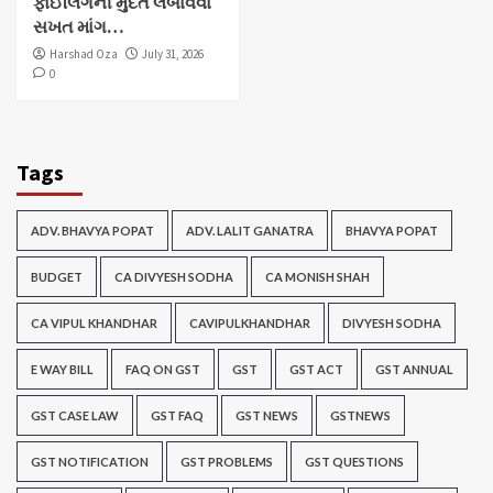
ફાઈલિંગની મુદત લંબાવવા
સખત માંગ…
Harshad Oza
July 31, 2026
0
Tags
ADV. BHAVYA POPAT
ADV. LALIT GANATRA
BHAVYA POPAT
BUDGET
CA DIVYESH SODHA
CA MONISH SHAH
CA VIPUL KHANDHAR
CAVIPULKHANDHAR
DIVYESH SODHA
E WAY BILL
FAQ ON GST
GST
GST ACT
GST ANNUAL
GST CASE LAW
GST FAQ
GST NEWS
GSTNEWS
GST NOTIFICATION
GST PROBLEMS
GST QUESTIONS