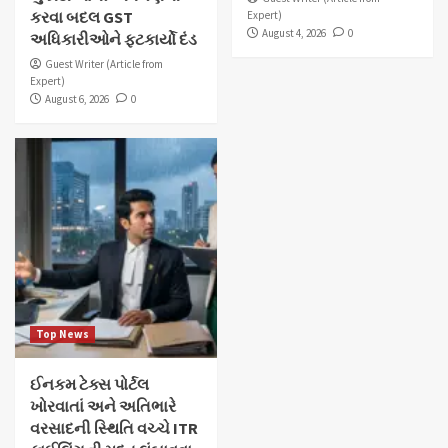
કરવા બદલ GST
Expert)
August 4, 2026
0
અધિકારીઓને ફટકાર્યો દંડ
Guest Writer (Article from
Expert)
August 6, 2026
0
Top News
ઈનકમ ટેક્સ પોર્ટલ
ખોરવાતાં અને અતિભારે
વરસાદની સ્થિતિ વચ્ચે ITR