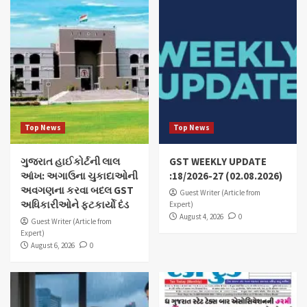
Top News
Top News
ગુજરાત હાઈકોર્ટની લાલ
GST WEEKLY UPDATE
આંખ: અગાઉના ચુકાદાઓની
:18/2026-27 (02.08.2026)
અવગણના કરવા બદલ GST
Guest Writer (Article from
અધિકારીઓને ફટકાર્યો દંડ
Expert)
August 4, 2026
0
Guest Writer (Article from
Expert)
August 6, 2026
0