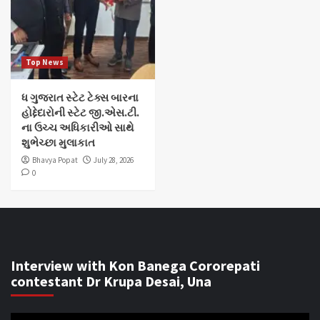
Top News
ધ ગુજરાત સ્ટેટ ટેક્સ બારના
હોદ્દેદારોની સ્ટેટ જી.એસ.ટી.
ના ઉચ્ચ અધિકારીઓ સાથે
શુભેચ્છા મુલાકાત
Bhavya Popat
July 28, 2026
0
Interview with Kon Banega Cororepati
contestant Dr Krupa Desai, Una