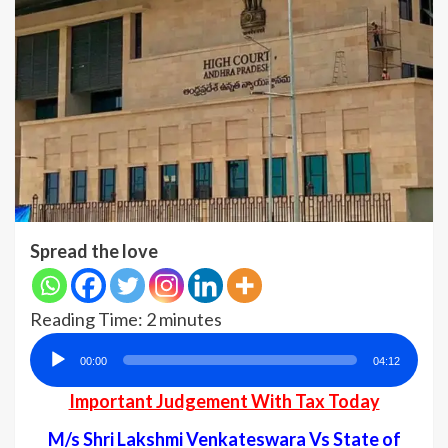
Spread the love
Reading Time:
2
minutes
Audio
00:00
04:12
Player
Important Judgement With Tax Today
M/s Shri Lakshmi Venkateswara Vs State of