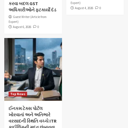
કરવા બદલ GST
Expert)
August 4, 2026
0
અધિકારીઓને ફટકાર્યો દંડ
Guest Writer (Article from
Expert)
August 6, 2026
0
Top News
ઈનકમ ટેક્સ પોર્ટલ
ખોરવાતાં અને અતિભારે
વરસાદની સ્થિતિ વચ્ચે ITR
ફાઈલિંગની મુદત લંબાવવા