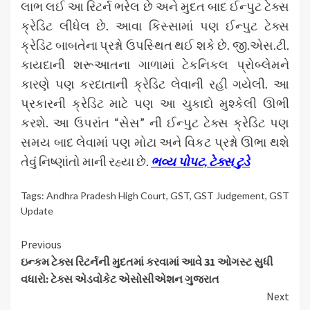
લાભ લઈ આ રિટર્ન ભરેલ છે અને મુદત બાદ ઈન્પુટ ટેક્સ
ક્રેડિટ લીધેલ છે. આવા કિસ્સામાં પણ ઈન્પુટ ટેક્સ
ક્રેડિટ બાબતેના પ્રશ્નો ઉપસ્થિત થઈ શકે છે. જી.એસ.ટી.
કાયદાની શરૂઆતના ગાળામાં ટેકનિકલ પ્રોબ્લેમને
કારણે પણ કરદાતાની ક્રેડિટ લેવાની રહી ગયેલી. આ
પ્રકારની ક્રેડિટ માટે પણ આ ચુકાદો મુશ્કેલી ઊભી
કરશે. આ ઉપરાંત “સેસ” ની ઈન્પુટ ટેક્સ ક્રેડિટ પણ
સમય બાદ લેવામાં પણ મોટા અને વિકટ પ્રશ્નો ઊભા થશે
તેવું નિષ્ણાંતો માની રહ્યા છે.
ભવ્ય પોપટ, ટેક્સ ટુડે
Tags:
Andhra Pradesh High Court
,
GST
,
GST Judgement
,
GST
Update
Continue
Previous
ઇન્કમ ટેક્સ રિટર્નની મુદતમાં કરવામાં આવે 31 ઓગસ્ટ સુધી
Reading
વધારો: ટેક્સ એડવોકેટ એસોસીએશન ગુજરાત
Next