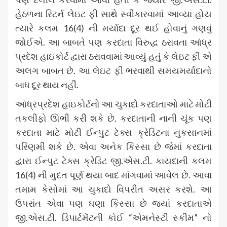
હેઠળના રિટર્ન લેઇટ ફી સાથે સ્વીકારવામાં આવ્યા હોય
ત્યારે કલમ 16(4) ની મર્યાદા દૂર થઈ હોવાનું ગણવું
જોઈએ. આ બાબતે પણ કરદાતા વિરુદ્ધ ઠરાવતા આંધ્ર
પ્રદેશ હાઇકોર્ટ દ્વારા ઠરાવવામાં આવ્યું હતું કે લેઇટ ફી એ
અલગ બાબત છે. આ લેઇટ ફી ભરવાથી સમયમર્યાદાનો
બાધ દૂર થાય નહીં.
આંધ્રપ્રદેશ હાઇકોર્ટનો આ ચુકાદો કરદાતાઓ માટે મોટી
તકલીફો ઊભી કરી શકે છે. કરદાતાની નાની ચૂંક પણ
કરદાતા માટે મોટી ઈન્પુટ ટેક્સ ક્રેડિટના નુકસાનમાં
પરિણમી શકે છે. એવા અનેક કિસ્સા છે જેમાં કરદાતા
દ્વારા ઈન્પુટ ટેક્સ ક્રેડિટ જી.એસ.ટી. કાયદાની કલમ
16(4) ની મુદત પૂર્ણ થયા બાદ માંગવામાં આવેલ છે. આવા
તમામ કેસોમાં આ ચુકાદો વિપરીત અસર કરશે. આ
ઉપરાંત એવા પણ ઘણા કિસ્સા છે જ્યાં કરદાતાએ
જી.એસ.ટી. ડિપાર્ટમેંટની કોઈ “એમનેસ્ટી સ્કીમ” નો