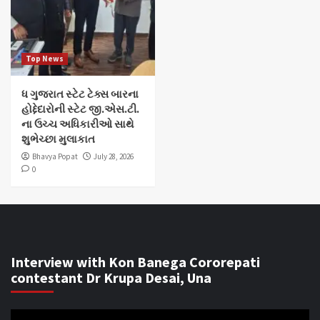
Top News
ધ ગુજરાત સ્ટેટ ટેક્સ બારના
હોદ્દેદારોની સ્ટેટ જી.એસ.ટી.
ના ઉચ્ચ અધિકારીઓ સાથે
શુભેચ્છા મુલાકાત
Bhavya Popat
July 28, 2026
0
Interview with Kon Banega Cororepati
contestant Dr Krupa Desai, Una
Video