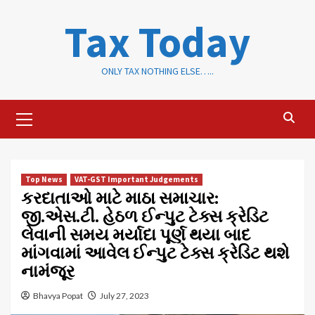
Skip
Tax Today
to
content
ONLY TAX NOTHING ELSE…..
Primary
Menu
Top News
VAT-GST Important Judgements
કરદાતાઓ માટે માઠા સમાચાર:
જી.એસ.ટી. હેઠળ ઈન્પુટ ટેક્સ ક્રેડિટ
લેવાની સમય મર્યાદા પૂર્ણ થયા બાદ
માંગવામાં આવેલ ઈન્પુટ ટેક્સ ક્રેડિટ થશે
નામંજૂર
Bhavya Popat
July 27, 2023