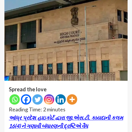
Spread the love
Reading Time:
2
minutes
આંધ્ર પ્રદેશ હાઇકોર્ટ દ્વારા જી.એસ.ટી. કાયદાની કલમ
16(4) ને ગણાવી બંધારણની દ્રષ્ટિએ વૈધ