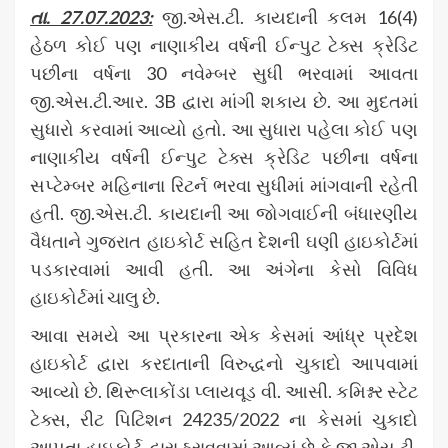
તા. 27.07.2023:
જી.એસ.ટી. કાયદાની કલમ 16(4)
હેઠળ કોઈ પણ નાણાકીય વર્ષની ઈન્પુટ ટેક્સ ક્રેડિટ
પછીના વર્ષના 30 નવેમ્બર સુધી ભરવામાં આવતા
જી.એસ.ટી.આર. 3B દ્વારા માંગી શકાય છે. આ મુદતમાં
સુધારો કરવામાં આવ્યો હતો. આ સુધારા પહેલા કોઈ પણ
નાણાકીય વર્ષની ઈન્પુટ ટેક્સ ક્રેડિટ પછીના વર્ષના
સપ્ટેમ્બર મહિનાના રિટર્ન ભરવા સુધીમાં માંગવાની રહેતી
હતી. જી.એસ.ટી. કાયદાની આ જોગવાઈની બંધારણીય
વૈધતાને ગુજરાત હાઇકોર્ટ સહિત દેશની ઘણી હાઇકોર્ટમાં
પડકારવામાં આવી હતી. આ અંગેના કેસો વિવિધ
હાઇકોર્ટમાં ચાલુ છે.
આવા સમયે આ પ્રકારના એક કેસમાં આંધ્ર પ્રદેશ
હાઇકોર્ટ દ્વારા કરદાતાની વિરુદ્ધનો ચુકાદો આપવામાં
આવ્યો છે. થિરૂલાકોંડા પ્લાયવૂડ વી. આસી. કમિશ્નર સ્ટેટ
ટેક્સ, રીટ પિટિશન 24235/2022 ના કેસમાં ચુકાદો
આપતા હાઇકોર્ટ દ્વારા ઠરાવવામાં આવ્યું છે કે જી.એસ.ટી.