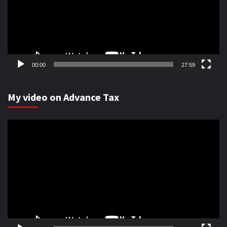
00:00
27:59
My video on Advance Tax
Video
Player