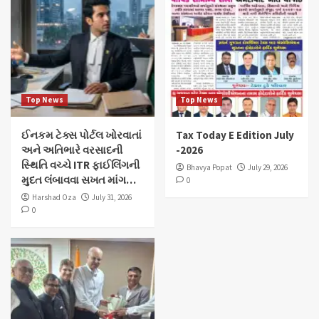
Top News
Top News
ઈનકમ ટેક્સ પોર્ટલ ખોરવાતાં
Tax Today E Edition July
અને અતિભારે વરસાદની
-2026
સ્થિતિ વચ્ચે ITR ફાઈલિંગની
Bhavya Popat
July 29, 2026
મુદત લંબાવવા સખત માંગ…
0
Harshad Oza
July 31, 2026
0