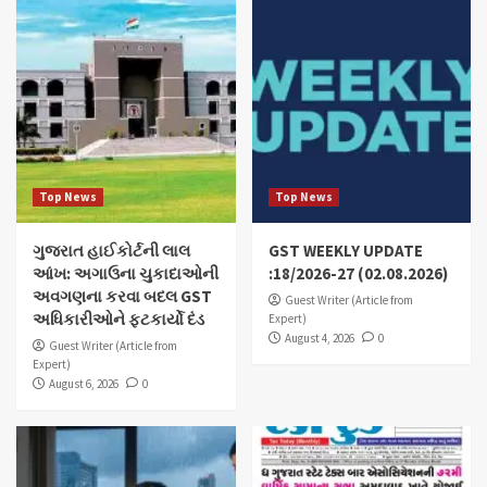
Top News
Top News
ગુજરાત હાઈકોર્ટની લાલ
GST WEEKLY UPDATE
આંખ: અગાઉના ચુકાદાઓની
:18/2026-27 (02.08.2026)
અવગણના કરવા બદલ GST
Guest Writer (Article from
અધિકારીઓને ફટકાર્યો દંડ
Expert)
August 4, 2026
0
Guest Writer (Article from
Expert)
August 6, 2026
0