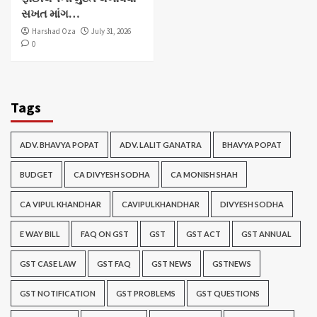
સખત માંગ…
Harshad Oza
July 31, 2026
0
Tags
ADV. BHAVYA POPAT
ADV. LALIT GANATRA
BHAVYA POPAT
BUDGET
CA DIVYESH SODHA
CA MONISH SHAH
CA VIPUL KHANDHAR
CAVIPULKHANDHAR
DIVYESH SODHA
E WAY BILL
FAQ ON GST
GST
GST ACT
GST ANNUAL
GST CASE LAW
GST FAQ
GST NEWS
GSTNEWS
GST NOTIFICATION
GST PROBLEMS
GST QUESTIONS