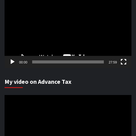
Video
Player
00:00
27:59
My video on Advance Tax
Video
Player