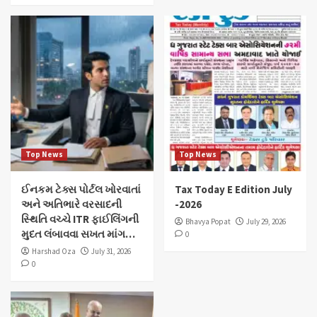
Top News
Top News
ઈનકમ ટેક્સ પોર્ટલ ખોરવાતાં
Tax Today E Edition July
અને અતિભારે વરસાદની
-2026
સ્થિતિ વચ્ચે ITR ફાઈલિંગની
Bhavya Popat
July 29, 2026
મુદત લંબાવવા સખત માંગ…
0
Harshad Oza
July 31, 2026
0