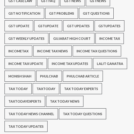
GST CASE LAW
GST FAQ
GST NEWS
GSTNEWS
GST NOTIFICATION
GST PROBLEMS
GST QUESTIONS
GST UPDATE
GSTUPDATE
GST UPDATES
GSTUPDATES
GST WEEKLY UPDATES
GUJARAT HIGH COURT
INCOME TAX
INCOMETAX
INCOME TAX NEWS
INCOME TAX QUESTIONS
INCOME TAX UPDATE
INCOME TAX UPDATES
LALIT GANATRA
MONISH SHAH
PHULCHAB
PHULCHAB ARTICLE
TAX TODAY
TAXTODAY
TAX TODAY EXPERTS
TAXTODAYEXPERTS
TAX TODAY NEWS
TAX TODAY NEWS CHANNEL
TAX TODAY QUESTIONS
TAX TODAY UPDATES