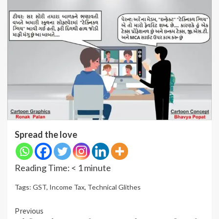
Spread the love
Reading Time:
< 1
minute
Tags:
GST
,
Income Tax
,
Technical Glithes
Continue
Previous