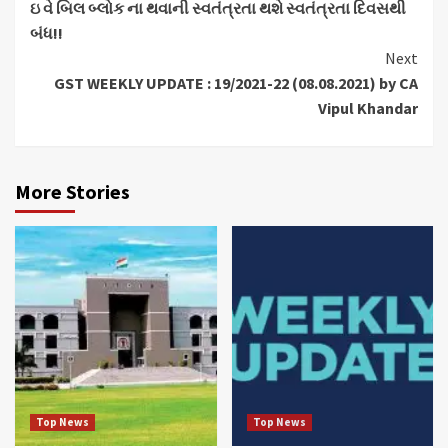
ઇ વે બિલ બ્લોક ના થવાની સ્વતંત્રતા થશે સ્વતંત્રતા દિવસથી
Reading
બંધ!!
Next
GST WEEKLY UPDATE : 19/2021-22 (08.08.2021) by CA
Vipul Khandar
More Stories
Top News
Top News