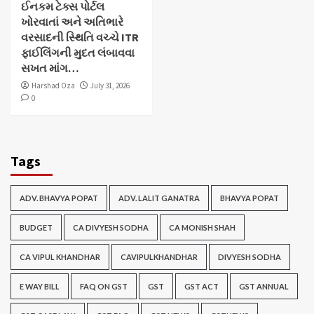
ઈનકમ ટેક્સ પોર્ટલ
ખોરવાતાં અને અતિભારે
વરસાદની સ્થિતિ વચ્ચે ITR
ફાઈલિંગની મુદત લંબાવવા
સખત માંગ…
Harshad Oza
July 31, 2026
0
Tags
ADV. BHAVYA POPAT
ADV. LALIT GANATRA
BHAVYA POPAT
BUDGET
CA DIVYESH SODHA
CA MONISH SHAH
CA VIPUL KHANDHAR
CAVIPULKHANDHAR
DIVYESH SODHA
E WAY BILL
FAQ ON GST
GST
GST ACT
GST ANNUAL