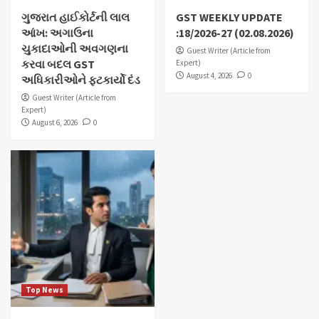
ગુજરાત હાઈકોર્ટની લાલ
GST WEEKLY UPDATE
આંખ: અગાઉના
:18/2026-27 (02.08.2026)
ચુકાદાઓની અવગણના
Guest Writer (Article from
કરવા બદલ GST
Expert)
August 4, 2026
0
અધિકારીઓને ફટકાર્યો દંડ
Guest Writer (Article from
Expert)
August 6, 2026
0
Top News