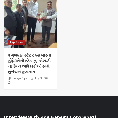
Top News
ધ ગુજરાત સ્ટેટ ટેક્સ બારના
હોદ્દેદારોની સ્ટેટ જી.એસ.ટી.
ના ઉચ્ચ અધિકારીઓ સાથે
શુભેચ્છા મુલાકાત
Bhavya Popat
July 28, 2026
0
Interview with Kon Banega Cororepati