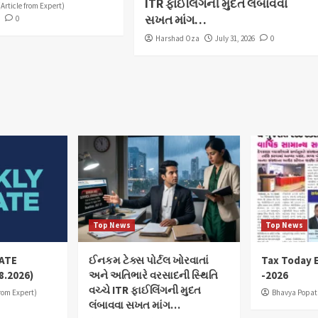
ITR ફાઈલિંગની મુદત લંબાવવા
(Article from Expert)
સખત માંગ…
6
0
Harshad Oza
July 31, 2026
0
Top News
Top News
ATE
ઈનકમ ટેક્સ પોર્ટલ ખોરવાતાં
Tax Today E
8.2026)
અને અતિભારે વરસાદની સ્થિતિ
-2026
વચ્ચે ITR ફાઈલિંગની મુદત
from Expert)
Bhavya Popat
લંબાવવા સખત માંગ…