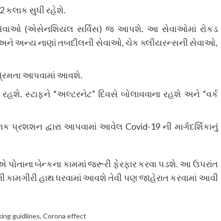
volume.
2 કલાક સુધી રહેશે.
ૂરી સેવાઓ (એસેનશિયલ સર્વિસ) જ આપશે. આ સેવાઓમાં રોકડ
ને અન્ય નાણાં તબદીલની સેવાઓ, ચેક ક્લીયરન્સની સેવાઓ,
રિમતા આપવામાં આવશે.
 રહશે. સ્ટાફને “અલ્ટરનેટ” દિવસે બોલાવવાના રહશે અને “વર્ક
િક પ્રશશન દ્વારા આપવામાં આવેલ Covid-19 ની માર્ગદર્શિકાનું
પોતાના બેન્કના કામમાં જરૂરી ફેરફાર કરવા પડશે. આ ઉપરાંત
કની કામગીરી હાથ ધરવામાં આવશે તેવી પણ જાહેરાત કરવામાં આવી
ing guidlines
,
Corona effect