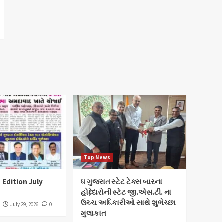
Top News
 Edition July
ધ ગુજરાત સ્ટેટ ટેક્સ બારના
હોદ્દેદારોની સ્ટેટ જી.એસ.ટી. ના
ઉચ્ચ અધિકારીઓ સાથે શુભેચ્છા
July 29, 2026
0
મુલાકાત