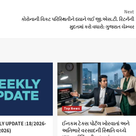
Next
કોરોનાની વિકટ પરિસ્થિતીને ધ્યાને લઈ જી.એસ.ટી. રિટર્નની
મુદતમાં કરો વધારો: ગુજરાત ચેમ્બર
Top News
Y UPDATE :18/2026-
ઈનકમ ટેક્સ પોર્ટલ ખોરવાતાં અને
2026)
અતિભારે વરસાદની સ્થિતિ વચ્ચે