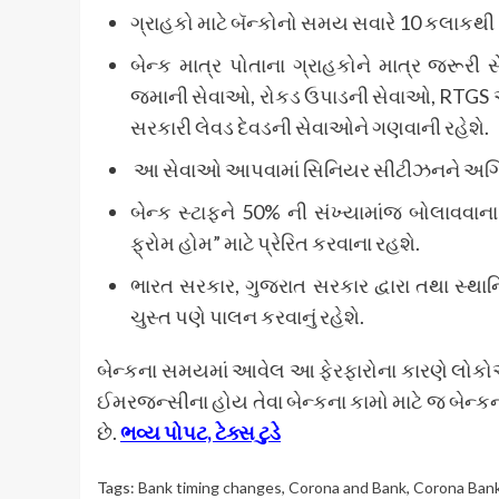
ગ્રાહકો માટે બૅન્કોનો સમય સવારે 10 કલાકથી 
બેન્ક માત્ર પોતાના ગ્રાહકોને માત્ર જર
જમાની સેવાઓ, રોકડ ઉપાડની સેવાઓ, RTGS અ
સરકારી લેવડ દેવડની સેવાઓને ગણવાની રહેશે.
આ સેવાઓ આપવામાં સિનિયર સીટીઝનને અગ્
બેન્ક સ્ટાફને 50% ની સંખ્યામાંજ બોલાવવાના
ફ્રોમ હોમ” માટે પ્રેરિત કરવાના રહશે.
ભારત સરકાર, ગુજરાત સરકાર દ્વારા તથા સ્થાન
ચુસ્ત પણે પાલન કરવાનું રહેશે.
બેન્કના સમયમાં આવેલ આ ફેરફારોના કારણે લોકોએ 
ઈમરજન્સીના હોય તેવા બેન્કના કામો માટે જ બેન્
છે.
ભવ્ય પોપટ, ટેક્સ ટુડે
Tags:
Bank timing changes
,
Corona and Bank
,
Corona Bank