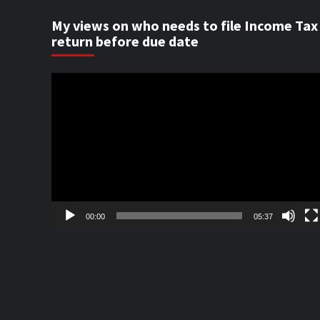
My views on who needs to file Income Tax
return before due date
Video
Player
00:00
05:37