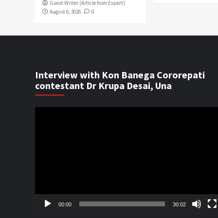
Guest Writer (Article from Expert)
August 6, 2026
0
Interview with Kon Banega Cororepati
contestant Dr Krupa Desai, Una
Video
Player
00:00
30:02