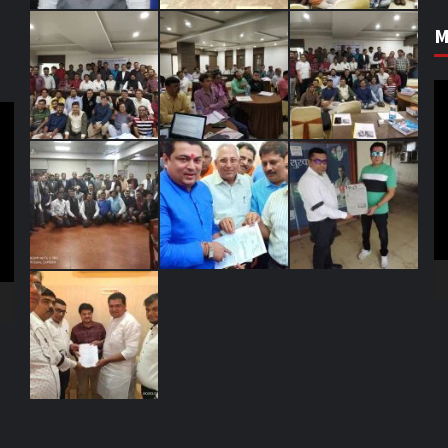
M
V
Pl