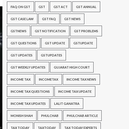
FAQ ON GST
GST
GST ACT
GST ANNUAL
GST CASE LAW
GST FAQ
GST NEWS
GSTNEWS
GST NOTIFICATION
GST PROBLEMS
GST QUESTIONS
GST UPDATE
GSTUPDATE
GST UPDATES
GSTUPDATES
GST WEEKLY UPDATES
GUJARAT HIGH COURT
INCOME TAX
INCOMETAX
INCOME TAX NEWS
INCOME TAX QUESTIONS
INCOME TAX UPDATE
INCOME TAX UPDATES
LALIT GANATRA
MONISH SHAH
PHULCHAB
PHULCHAB ARTICLE
TAX TODAY
TAXTODAY
TAX TODAY EXPERTS