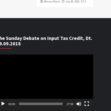
Bhavya Popat
July 28, 2026
0
he Sunday Debate on Input Tax Credit, Dt.
9.09.2018
ideo
ayer
00:00
27:59