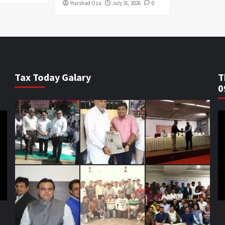
Harshad Oza
July 31, 2026
0
Tax Today Galary
T
0
V
Pl