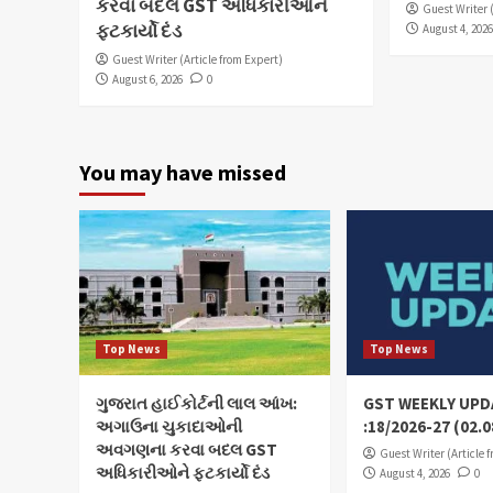
કરવા બદલ GST અધિકારીઓને
Guest Writer 
ફટકાર્યો દંડ
August 4, 202
Guest Writer (Article from Expert)
August 6, 2026
0
You may have missed
Top News
Top News
ગુજરાત હાઈકોર્ટની લાલ આંખ:
GST WEEKLY UPD
અગાઉના ચુકાદાઓની
:18/2026-27 (02.0
અવગણના કરવા બદલ GST
Guest Writer (Article 
અધિકારીઓને ફટકાર્યો દંડ
August 4, 2026
0