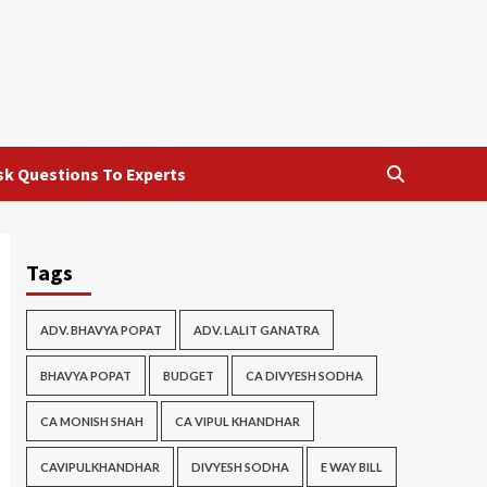
sk Questions To Experts
Tags
ADV. BHAVYA POPAT
ADV. LALIT GANATRA
BHAVYA POPAT
BUDGET
CA DIVYESH SODHA
CA MONISH SHAH
CA VIPUL KHANDHAR
CAVIPULKHANDHAR
DIVYESH SODHA
E WAY BILL