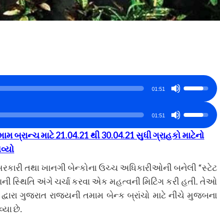
Use
01:51
Up/Down
Use
Arrow
01:51
Up/Down
keys
ામ બ્રાન્ચ માટે 21.04.21 થી 30.04.21 સુધી ગ્રાહકો માટેનો
Arrow
to
વ્યો
keys
increase
to
રકારી તથા ખાનગી બેન્કોના ઉચ્ચ અધિકારીઓની બનેલી “સ્ટેટ
or
increase
ોનાની સ્થિતિ અંગે ચર્ચા કરવા એક મહત્વની મિટિંગ કરી હતી. તેઓ
decrease
or
્વારા ગુજરાત રાજ્યની તમામ બેન્ક બ્રાંચો માટે નીચે મુજબના
volume.
decrease
યા છે.