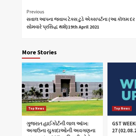
Continue
Previous
સવાલ આપના જવાબ ટેક્સ ટુડે એક્સપર્ટના (આ કૉલમ દર
Reading
સોમવારે પ્રસિદ્ધ થશે)19th April 2021
More Stories
Top News
Top News
ગુજરાત હાઈકોર્ટની લાલ આંખ:
GST WEEKL
અગાઉના ચુકાદાઓની અવગણના
27 (02.08.