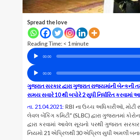
Spread the love
Reading Time:
< 1
minute
Audio
00:00
Player
Audio
00:00
Player
ગુજરાત સરકાર દ્વારા ગુજરાત રાજ્યમાંની બેન્કની તમ
સમય સવારે 10 થી બપોરે 2 સુધી નિર્ધારિત કરવામાં આ
તા. 21.04.2021:
RBI ના ઉચ્ચ અધિકારીઑ, મોટી સ
લેવલ બેંકિંગ કમિટી” (SLBC) દ્વારા ગુજરાતમાં કોર
દ્વારા કરવામાં આવેલ સૂચનો પરથી ગુજરાત સરકાર દ
નિયમો 21 એપ્રિલથી 30 એપ્રિલ સુધી અમલી બનાવ્