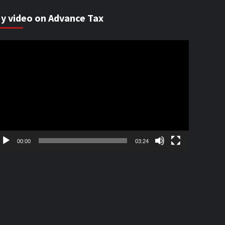
y video on Advance Tax
ideo
ayer
00:00
03:24