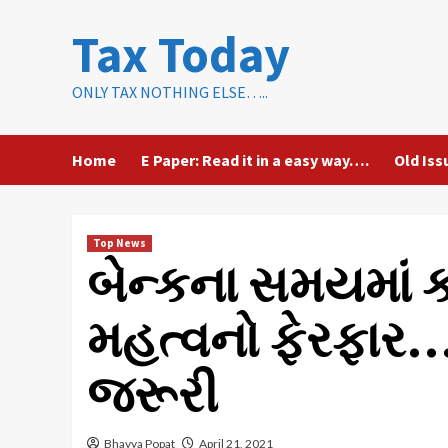
Skip
Tax Today
to
content
ONLY TAX NOTHING ELSE…..
Home
E Paper: Read it in a easy way….
Old Iss
Top News
બેન્કના સમયમાં ક
મહત્વનો ફેરફાર…
જરૂરી
Bhavya Popat
April 21, 2021