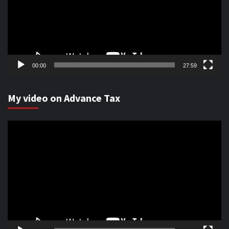
00:00
27:59
My video on Advance Tax
Video
Player