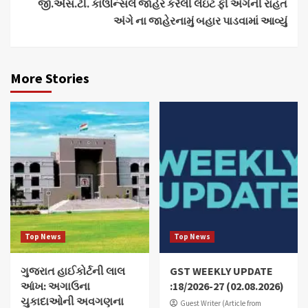
જી.એસ.ટી. કાઉન્સિલે જાહેર કરેલી લેઇટ ફી અંગેની રાહત
અંગે ના જાહેરનામું બહાર પાડવામાં આવ્યું
More Stories
Top News
Top News
ગુજરાત હાઈકોર્ટની લાલ
GST WEEKLY UPDATE
આંખ: અગાઉના
:18/2026-27 (02.08.2026)
ચુકાદાઓની અવગણના
Guest Writer (Article from