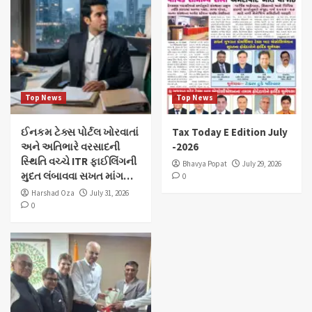
Top News
Top News
ઈનકમ ટેક્સ પોર્ટલ ખોરવાતાં
Tax Today E Edition July
અને અતિભારે વરસાદની
-2026
સ્થિતિ વચ્ચે ITR ફાઈલિંગની
Bhavya Popat
July 29, 2026
મુદત લંબાવવા સખત માંગ…
0
Harshad Oza
July 31, 2026
0