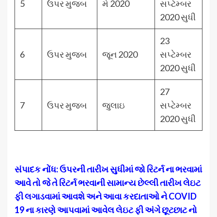
5
ઉપર મુજબ
મે 2020
સપ્ટેમ્બર
2020 સુધી
23
6
ઉપર મુજબ
જૂન 2020
સપ્ટેમ્બર
2020 સુધી
27
7
ઉપર મુજબ
જુલાઇ
સપ્ટેમ્બર
2020 સુધી
સંપાદક નોંધ: ઉપરની તારીખ સુધીમાં જો રિટર્ન ના ભરવામાં
આવે તો જે તે રિટર્ન ભરવાની સામાન્ય છેલ્લી તારીખ લેઇટ
ફી લગાડવામાં આવશે અને આવા કરદાતાઓ ને
COVID
19 ના કારણે આપવામાં આવેલ લેઇટ ફી અંગે છૂટછાટ નો