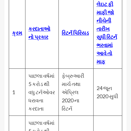
લેઇટ ફી
માફી જો
નીચેની
કરદાતાઓ
તારીખ
ક્રમ
રિટર્ન પિરિયડ
નો પ્રકાર
સુધી રિટર્ન
ભરવામાં
આવે તો
માફ
પાછલા વર્ષમાં
ફેબ્રુઆરી
5 કરોડ થી
માર્ચ તથા
24 જૂન
1
વધુ ટર્નઓવર
એપ્રિલ
2020 સુધી
ધરાવતા
2020 ના
કરદાતા
રિટર્ન
પાછલા વર્ષમાં