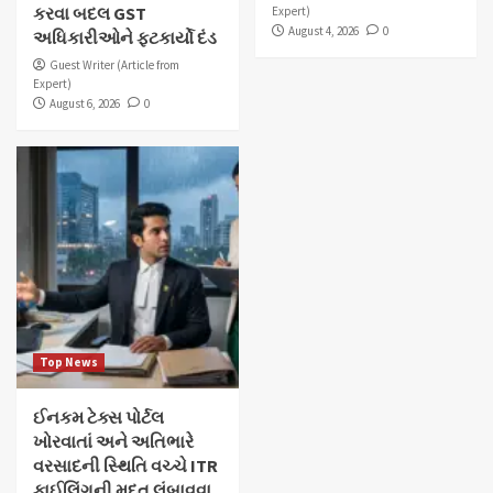
કરવા બદલ GST
Expert)
August 4, 2026
0
અધિકારીઓને ફટકાર્યો દંડ
Guest Writer (Article from
Expert)
August 6, 2026
0
Top News
ઈનકમ ટેક્સ પોર્ટલ
ખોરવાતાં અને અતિભારે
વરસાદની સ્થિતિ વચ્ચે ITR
ફાઈલિંગની મુદત લંબાવવા