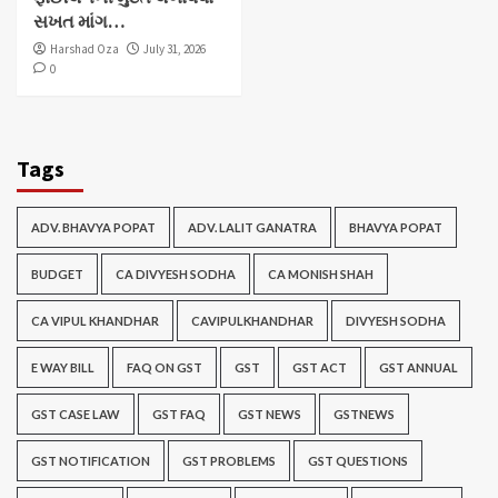
સખત માંગ…
Harshad Oza
July 31, 2026
0
Tags
ADV. BHAVYA POPAT
ADV. LALIT GANATRA
BHAVYA POPAT
BUDGET
CA DIVYESH SODHA
CA MONISH SHAH
CA VIPUL KHANDHAR
CAVIPULKHANDHAR
DIVYESH SODHA
E WAY BILL
FAQ ON GST
GST
GST ACT
GST ANNUAL
GST CASE LAW
GST FAQ
GST NEWS
GSTNEWS
GST NOTIFICATION
GST PROBLEMS
GST QUESTIONS