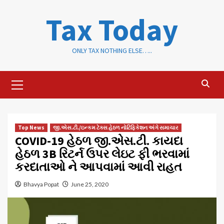
Skip
Tax Today
to
content
ONLY TAX NOTHING ELSE…..
Primary
Menu
Top News
જી.એસ.ટી./ઇન્કમ ટેક્સ હેઠળ નોટિફિકેશન અંગે સમાચાર
COVID-19 હેઠળ જી.એસ.ટી. કાયદા
હેઠળ 3B રિટર્ન ઉપર લેઇટ ફી ભરવામાં
કરદાતાઓ ને આપવામાં આવી રાહત
Bhavya Popat
June 25, 2020