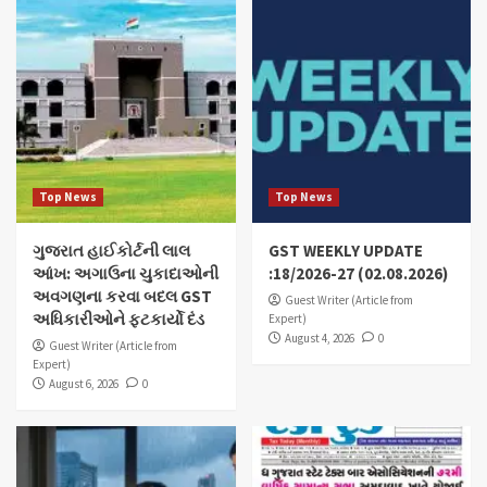
Top News
Top News
ગુજરાત હાઈકોર્ટની લાલ
GST WEEKLY UPDATE
આંખ: અગાઉના ચુકાદાઓની
:18/2026-27 (02.08.2026)
અવગણના કરવા બદલ GST
Guest Writer (Article from
અધિકારીઓને ફટકાર્યો દંડ
Expert)
August 4, 2026
0
Guest Writer (Article from
Expert)
August 6, 2026
0