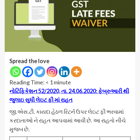
Spread the love
Reading Time:
< 1
minute
નોટિફિકેશન
52/2020, તા. 24.06.2020: ફેબ્રુઆરી થી
જુલાઇ સુધી લેઇટ ફી માં રાહત
જી.એસ.ટી. કાયદા હેઠળ રિટર્ન ઉપર લેઇટ ફી ભરવામાં
કરદાતાઓ ને રાહત આપવામાં આવી છે. આ રાહતો નીચે
મુજબ છે.