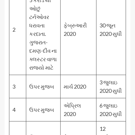
5 કરોડ થી
ઓછું
ટર્નઓવર
ધરાવતા
ફેબ્રુઆરી
30 જૂન
2
કરદાતા.
2020
2020 સુધી
ગુજરાત-
દમણ-દીવ ના
ક્લસ્ટર વાળા
રાજ્યો માટે
3 જુલાઇ
3
ઉપર મુજબ
માર્ચ 2020
2020 સુધી
એપ્રિલ
6 જુલાઇ
4
ઉપર મુજબ
2020
2020 સુધી
12