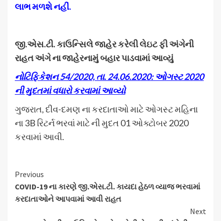
લાભ મળશે નહીં.
જી.એસ.ટી. કાઉન્સિલે જાહેર કરેલી લેઇટ ફી અંગેની
રાહત અંગે ના જાહેરનામું બહાર પાડવામાં આવ્યું
નોટિફિકેશન
54/2020, તા. 24.06.2020: ઓગસ્ટ 2020
ની મુદતમાં વધારો કરવામાં આવ્યો
ગુજરાત, દીવ-દમણ ના કરદાતાઓ માટે ઓગસ્ટ મહિના
ના 3B રિટર્ન ભરવાં માટે ની મુદત 01 ઓક્ટોબર 2020
કરવામાં આવી.
Continue
Previous
COVID-19 ના કારણે જી.એસ.ટી. કાયદા હેઠળ વ્યાજ ભરવામાં
Reading
કરદાતાઓને આપવામાં આવી રાહત
Next