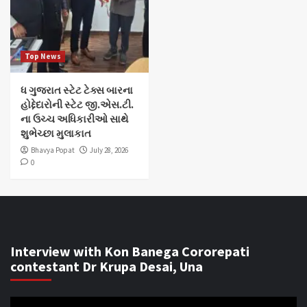
Top News
ધ ગુજરાત સ્ટેટ ટેક્સ બારના
હોદ્દેદારોની સ્ટેટ જી.એસ.ટી.
ના ઉચ્ચ અધિકારીઓ સાથે
શુભેચ્છા મુલાકાત
Bhavya Popat
July 28, 2026
0
Interview with Kon Banega Cororepati
contestant Dr Krupa Desai, Una
Video