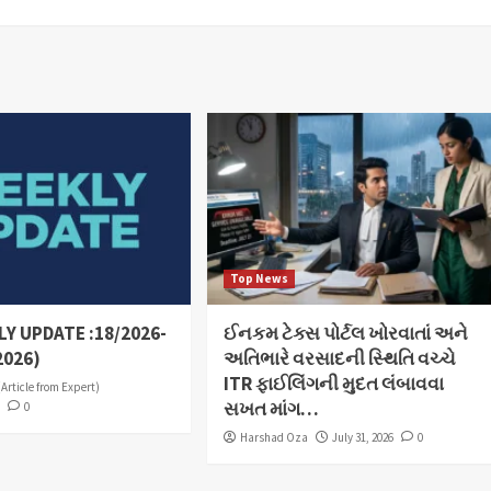
Top News
Y UPDATE :18/2026-
ઈનકમ ટેક્સ પોર્ટલ ખોરવાતાં અને
2026)
અતિભારે વરસાદની સ્થિતિ વચ્ચે
ITR ફાઈલિંગની મુદત લંબાવવા
(Article from Expert)
સખત માંગ…
6
0
Harshad Oza
July 31, 2026
0