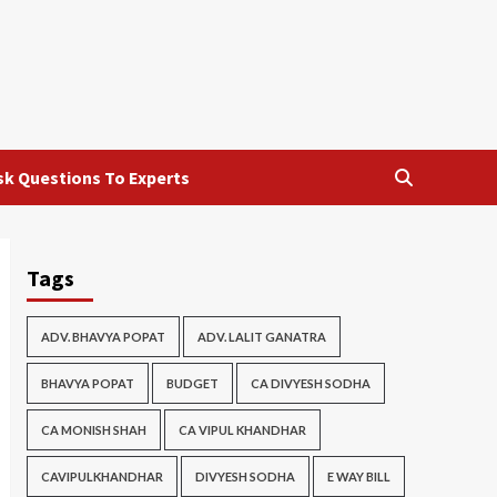
sk Questions To Experts
Tags
ADV. BHAVYA POPAT
ADV. LALIT GANATRA
BHAVYA POPAT
BUDGET
CA DIVYESH SODHA
CA MONISH SHAH
CA VIPUL KHANDHAR
CAVIPULKHANDHAR
DIVYESH SODHA
E WAY BILL