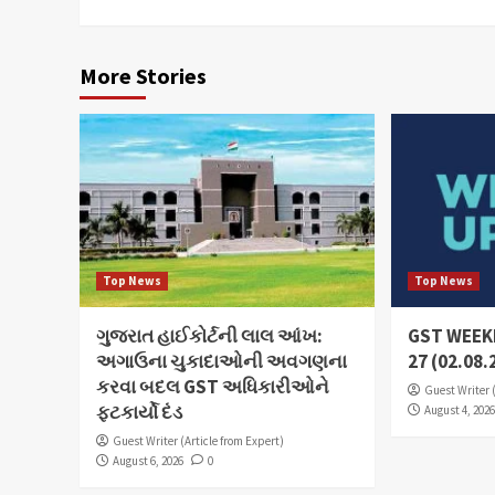
More Stories
Top News
Top News
ગુજરાત હાઈકોર્ટની લાલ આંખ:
GST WEEKL
અગાઉના ચુકાદાઓની અવગણના
27 (02.08.
કરવા બદલ GST અધિકારીઓને
Guest Writer 
ફટકાર્યો દંડ
August 4, 202
Guest Writer (Article from Expert)
August 6, 2026
0