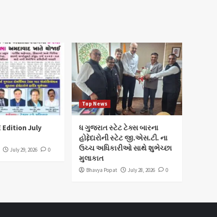
Top News
 Edition July
ધ ગુજરાત સ્ટેટ ટેક્સ બારના
હોદ્દેદારોની સ્ટેટ જી.એસ.ટી. ના
ઉચ્ચ અધિકારીઓ સાથે શુભેચ્છા
July 29, 2026
0
મુલાકાત
Bhavya Popat
July 28, 2026
0