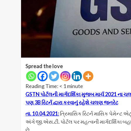
Spread the love
Reading Time:
< 1
minute
GSTN પોર્ટલની માર્ગદર્શિકા મુજબ માર્ચ 2021 ના ચલ
પણ 3B રિટર્ન દ્વારા કરવાનું રહેશે ચલણ જનરેટ
તા. 10.04.2021:
ત્રિમાસિક રિટર્ન માસિક પેમેન્ટ એટ્લ
અંગે જી.એસ.ટી. પોર્ટલ પર મહત્વની માર્ગદર્શિકા બહા
છે.