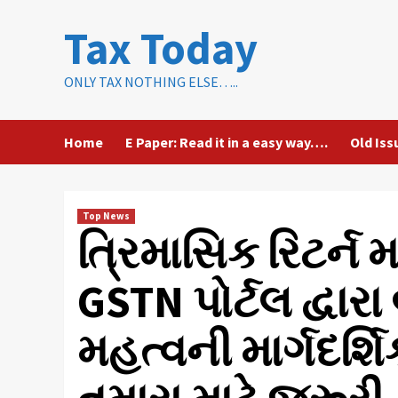
Skip
Tax Today
to
content
ONLY TAX NOTHING ELSE…..
Home
E Paper: Read it in a easy way….
Old Iss
Top News
ત્રિમાસિક રિટર્ન 
GSTN પોર્ટલ દ્વાર
મહત્વની માર્ગદર્