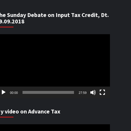
he Sunday Debate on Input Tax Credit, Dt.
9.09.2018
ideo
ayer
00:00
27:59
y video on Advance Tax
ideo