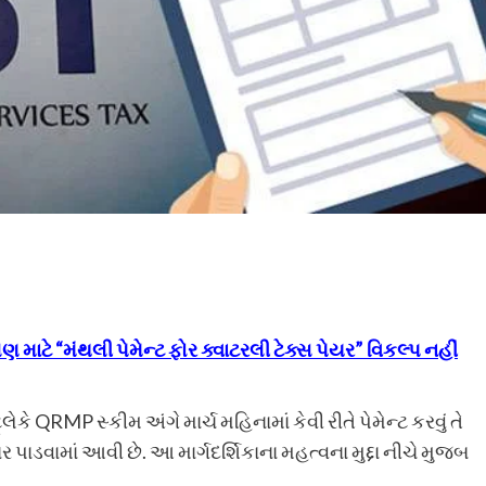
ણ માટે “મંથલી પેમેન્ટ ફોર ક્વાટરલી ટેક્સ પેયર” વિકલ્પ નહીં
ેકે QRMP સ્કીમ અંગે માર્ચ મહિનામાં કેવી રીતે પેમેન્ટ કરવું તે
ર પાડવામાં આવી છે. આ માર્ગદર્શિકાના મહત્વના મુદ્દા નીચે મુજબ