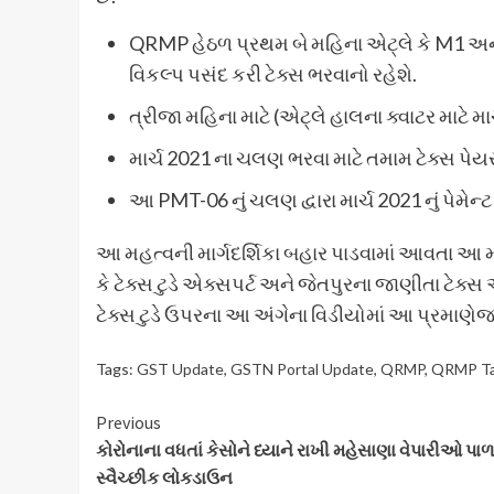
QRMP હેઠળ પ્રથમ બે મહિના એટ્લે કે M1 અને M2
વિકલ્પ પસંદ કરી ટેક્સ ભરવાનો રહેશે.
ત્રીજા મહિના માટે (એટ્લે હાલના ક્વાટર માટે મા
માર્ચ 2021 ના ચલણ ભરવા માટે તમામ ટેક્સ પેય
આ PMT-06 નું ચલણ દ્વારા માર્ચ 2021 નું પેમેન્
આ મહત્વની માર્ગદર્શિકા બહાર પાડવામાં આવતા આ મ
કે ટેક્સ ટુડે એક્સપર્ટ અને જેતપુરના જાણીતા ટે
ટેક્સ ટુડે ઉપરના આ અંગેના વિડીયોમાં આ પ્રમાણે
Tags:
GST Update
,
GSTN Portal Update
,
QRMP
,
QRMP Ta
Continue
Previous
કોરોનાના વધતાં કેસોને ધ્યાને રાખી મહેસાણા વેપારીઓ પાળ
Reading
સ્વૈચ્છીક લોકડાઉન