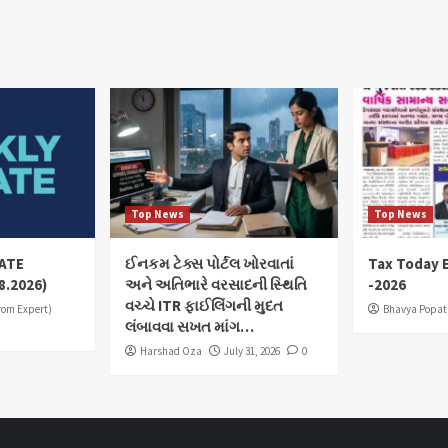
Top News
Top News
ATE
ઈનકમ ટેક્સ પોર્ટલ ખોરવાતાં
Tax Today E
8.2026)
અને અતિભારે વરસાદની સ્થિતિ
-2026
વચ્ચે ITR ફાઈલિંગની મુદત
from Expert)
Bhavya Popat
લંબાવવા સખત માંગ…
Harshad Oza
July 31, 2026
0