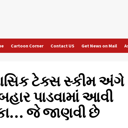
ue
Cartoon Corner
Contact US
Get News on Mail
A
માસિક ટેક્સ સ્કીમ અંગે
ા બહાર પાડવામાં આવી
શિકા… જે જાણવી છે