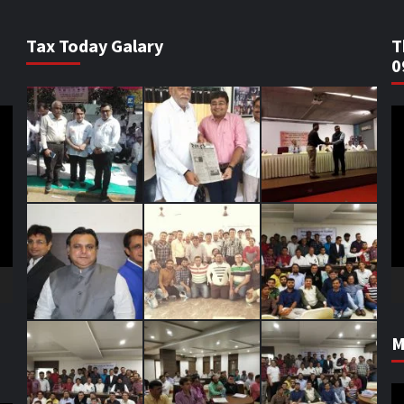
Tax Today Galary
T
0
V
Pl
M
V