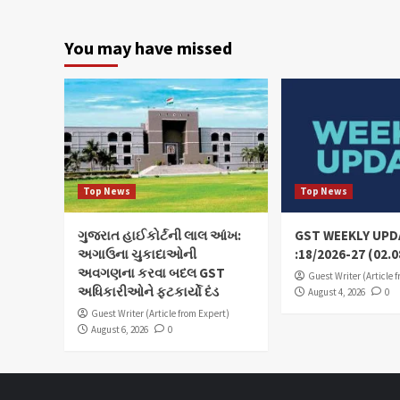
You may have missed
Top News
Top News
ગુજરાત હાઈકોર્ટની લાલ આંખ:
GST WEEKLY UPD
અગાઉના ચુકાદાઓની
:18/2026-27 (02.0
અવગણના કરવા બદલ GST
Guest Writer (Article 
અધિકારીઓને ફટકાર્યો દંડ
August 4, 2026
0
Guest Writer (Article from Expert)
August 6, 2026
0