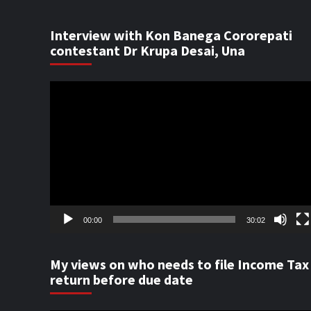
Interview with Kon Banega Cororepati
contestant Dr Krupa Desai, Una
Video
Player
00:00
30:02
My views on who needs to file Income Tax
return before due date