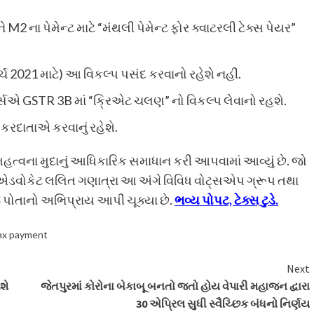
 ના પેમેન્ટ માટે “મંથલી પેમેન્ટ ફોર ક્વાટરલી ટેક્સ પેયર”
ર્ચ 2021 માટે) આ વિકલ્પ પસંદ કરવાનો રહેશે નહીં.
ર્સએ GSTR 3B માં “ક્રિએટ ચલણ” નો વિકલ્પ લેવાનો રહશે.
ટ કરદાતાએ કરવાનું રહેશે.
હત્વના મુદાનું આધિકારિક સમાધાન કરી આપવામાં આવ્યું છે. જો
ક્સ એડવોકેટ લલિત ગણાત્રા આ અંગે વિવિધ વોટ્સએપ ગ્રૂપ તથા
જ પોતાનો અભિપ્રાય આપી ચૂક્યા છે.
ભવ્ય પોપટ, ટેક્સ ટુડે.
x payment
Next
શે
જેતપુરમાં કોરોના બેકાબૂ બનતો જતો હોય વેપારી મહાજન દ્વારા
30 એપ્રિલ સુધી સ્વૈચ્છિક બંધનો નિર્ણય