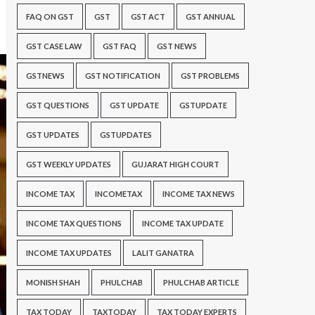
FAQ ON GST
GST
GST ACT
GST ANNUAL
GST CASE LAW
GST FAQ
GST NEWS
GSTNEWS
GST NOTIFICATION
GST PROBLEMS
GST QUESTIONS
GST UPDATE
GSTUPDATE
GST UPDATES
GSTUPDATES
GST WEEKLY UPDATES
GUJARAT HIGH COURT
INCOME TAX
INCOMETAX
INCOME TAX NEWS
INCOME TAX QUESTIONS
INCOME TAX UPDATE
INCOME TAX UPDATES
LALIT GANATRA
MONISH SHAH
PHULCHAB
PHULCHAB ARTICLE
TAX TODAY
TAXTODAY
TAX TODAY EXPERTS