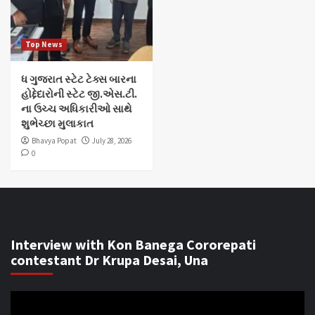
Top News
ધ ગુજરાત સ્ટેટ ટેક્સ બારના
હોદ્દેદારોની સ્ટેટ જી.એસ.ટી.
ના ઉચ્ચ અધિકારીઓ સાથે
શુભેચ્છા મુલાકાત
Bhavya Popat
July 28, 2026
0
Interview with Kon Banega Cororepati
contestant Dr Krupa Desai, Una
Video