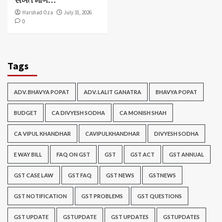
Harshad Oza
July 31, 2026
0
Tags
ADV. BHAVYA POPAT
ADV. LALIT GANATRA
BHAVYA POPAT
BUDGET
CA DIVYESH SODHA
CA MONISH SHAH
CA VIPUL KHANDHAR
CAVIPULKHANDHAR
DIVYESH SODHA
E WAY BILL
FAQ ON GST
GST
GST ACT
GST ANNUAL
GST CASE LAW
GST FAQ
GST NEWS
GSTNEWS
GST NOTIFICATION
GST PROBLEMS
GST QUESTIONS
GST UPDATE
GSTUPDATE
GST UPDATES
GSTUPDATES