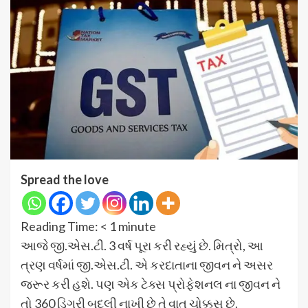
Spread the love
Reading Time:
< 1
minute
આજે જી.એસ.ટી. 3 વર્ષ પૂરા કરી રહ્યું છે. મિત્રો, આ
ત્રણ વર્ષમાં જી.એસ.ટી. એ કરદાતાના જીવન ને અસર
જરૂર કરી હશે. પણ એક ટેક્સ પ્રોફેશનલ ના જીવન ને
તો 360 ડિગ્રી બદલી નાખી છે તે વાત ચોક્કસ છે.