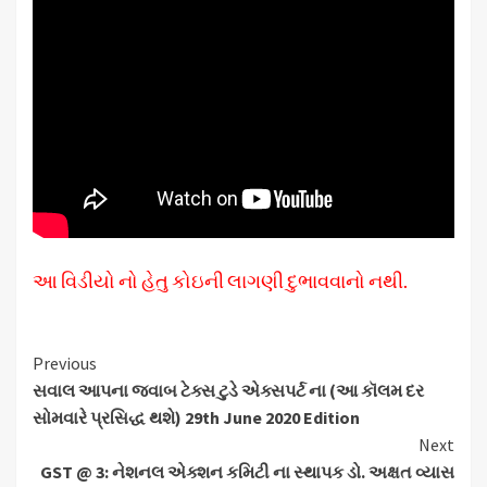
આ વિડીયો નો હેતુ કોઇની લાગણી દુભાવવાનો નથી.
Continue
Previous
સવાલ આપના જવાબ ટેક્સ ટુડે એક્સપર્ટ ના (આ કૉલમ દર
Reading
સોમવારે પ્રસિદ્ધ થશે) 29th June 2020 Edition
Next
GST @ 3: નેશનલ એક્શન કમિટી ના સ્થાપક ડો. અક્ષત વ્યાસ