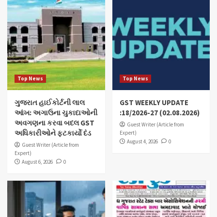
Top News
Top News
ગુજરાત હાઈકોર્ટની લાલ
GST WEEKLY UPDATE
આંખ: અગાઉના ચુકાદાઓની
:18/2026-27 (02.08.2026)
અવગણના કરવા બદલ GST
Guest Writer (Article from
અધિકારીઓને ફટકાર્યો દંડ
Expert)
August 4, 2026
0
Guest Writer (Article from
Expert)
August 6, 2026
0