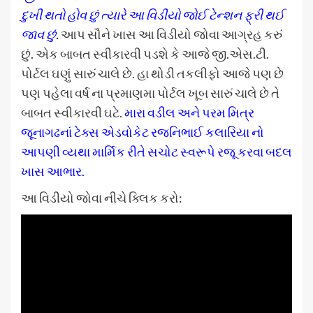
દુખી થતો હોવ છું ત્યારે આ વિડીયો જોઈ ટેન્શન ફ્રી થઈ
જાવ છું.
આપ સૌને ખાસ આ વિડીયો જોવા આગ્રહ કરું
છું. એક બાબત સ્વીકારવી પડશે કે આજે જી.એસ.ટી.
પોર્ટલ ઘણું સારું ચાલે છે. હા થોડી તકલીફો આજે પણ છે
પણ પહેલા વર્ષ ના પ્રમાણમા પોર્ટલ ખૂબ સારું ચાલે છે તે
બાબત સ્વીકારવી ઘટે.
મારા વડીલ અને પરમ મિત્ર
જૂનાગઢનાં ટેક્સ એડવોકેટ રજનિભાઈ કલારિયા નો
આપણી વ્યથા માર્મિક રીતે સચોટ સ્વરૂપે રજૂ કરવા બદલ
ખાસ આભાર.
આ વિડીયો જોવા નીચે ક્લિક કરો: