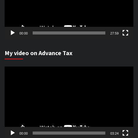
00:00
27:59
My video on Advance Tax
Video
Player
00:00
03:24