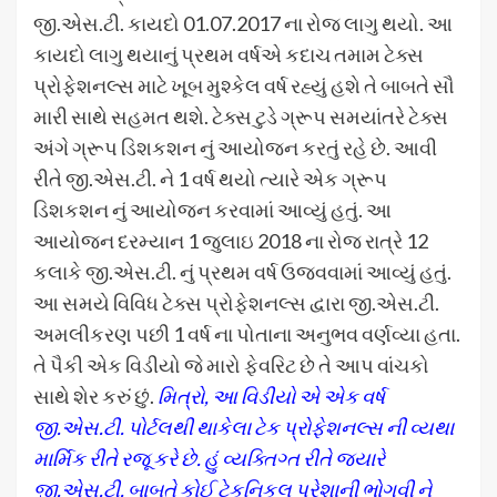
જી.એસ.ટી. કાયદો 01.07.2017 ના રોજ લાગુ થયો. આ
કાયદો લાગુ થયાનું પ્રથમ વર્ષએ કદાચ તમામ ટેક્સ
પ્રોફેશનલ્સ માટે ખૂબ મુશ્કેલ વર્ષ રહ્યું હશે તે બાબતે સૌ
મારી સાથે સહમત થશે. ટેક્સ ટુડે ગ્રૂપ સમયાંતરે ટેક્સ
અંગે ગ્રૂપ ડિશકશન નું આયોજન કરતું રહે છે. આવી
રીતે જી.એસ.ટી. ને 1 વર્ષ થયો ત્યારે એક ગ્રૂપ
ડિશકશન નું આયોજન કરવામાં આવ્યું હતું. આ
આયોજન દરમ્યાન 1 જુલાઇ 2018 ના રોજ રાત્રે 12
કલાકે જી.એસ.ટી. નું પ્રથમ વર્ષ ઉજવવામાં આવ્યું હતું.
આ સમયે વિવિધ ટેક્સ પ્રોફેશનલ્સ દ્વારા જી.એસ.ટી.
અમલીકરણ પછી 1 વર્ષ ના પોતાના અનુભવ વર્ણવ્યા હતા.
તે પૈકી એક વિડીયો જે મારો ફેવરિટ છે તે આપ વાંચકો
સાથે શેર કરું છું.
મિત્રો, આ વિડીયો એ એક વર્ષ
જી.એસ.ટી. પોર્ટલથી થાકેલા ટેક પ્રોફેશનલ્સ ની વ્યથા
માર્મિક રીતે રજૂ કરે છે.
હું વ્યક્તિગ્ત રીતે જ્યારે
જી.એસ.ટી. બાબતે કોઈ ટેકનિકલ પરેશાની ભોગવી ને