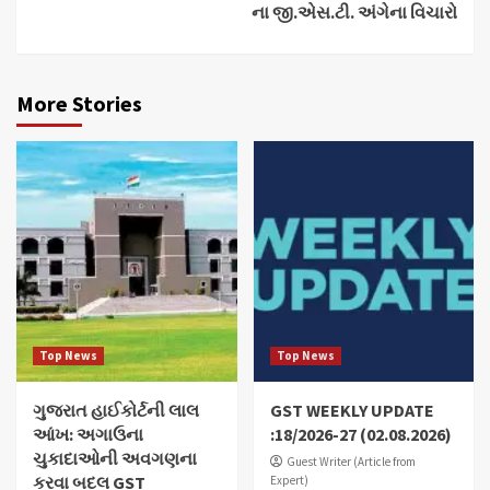
ના જી.એસ.ટી. અંગેના વિચારો
More Stories
Top News
Top News
ગુજરાત હાઈકોર્ટની લાલ
GST WEEKLY UPDATE
આંખ: અગાઉના
:18/2026-27 (02.08.2026)
ચુકાદાઓની અવગણના
Guest Writer (Article from
કરવા બદલ GST
Expert)