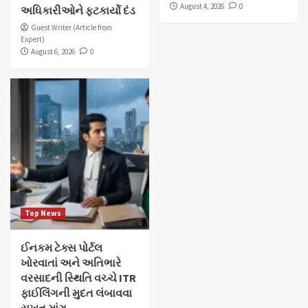
August 4, 2026
0
અધિકારીઓને ફટકાર્યો દંડ
Guest Writer (Article from
Expert)
August 6, 2026
0
Top News
ઈનકમ ટેક્સ પોર્ટલ
ખોરવાતાં અને અતિભારે
વરસાદની સ્થિતિ વચ્ચે ITR
ફાઈલિંગની મુદત લંબાવવા
સખત માંગ…