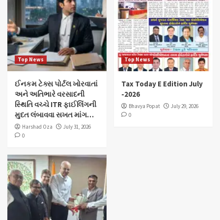
Top News
Top News
ઈનકમ ટેક્સ પોર્ટલ ખોરવાતાં
Tax Today E Edition July
અને અતિભારે વરસાદની
-2026
સ્થિતિ વચ્ચે ITR ફાઈલિંગની
Bhavya Popat
July 29, 2026
મુદત લંબાવવા સખત માંગ…
0
Harshad Oza
July 31, 2026
0