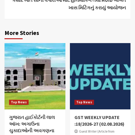
ખાસ મિટિંગનું કરાયું આયોજન
More Stories
Top News
Top News
ગુજરાત હાઈકોર્ટની લાલ
GST WEEKLY UPDATE
આંખ: અગાઉના
:18/2026-27 (02.08.2026)
ચુકાદાઓની અવગણના
Guest Writer (Article from