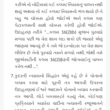
કરીએ તો નોટિસમાં કઈ કલમ/ નિયમનું પાલન નથી
થયું અથવા તો કઈ કલમ/ નિયમનો ભંગ થયો છે તે
બહુ જ ચોક્કસ હોવો જોઈએ અને કલમ પણ
પેટાકલમની સાથે ચોક્કસ કરેલી હોવી જોઈએ.
ઉદાહરણ તરીકે “…કલમ 16(2)(b) મુજબ પુરવઠો
મળ્યા પછી જ વેરા શાખ લઇ શકો છો જ્યારે એવું
જાણમાં આવ્યું છે કે તમે જે ઇન્વોઇસ પર વેરા શાખ
લીધેલ છે તેનો પુરવઠો તમને મળ્યો નથી. જેથી તમે
જીએસટીની કલમ 16(2)(b)ની જોગવાઈનું પાલન
કરેલ નથી …”.
કુદરતી ન્યાયનો સિદ્ધાંત એવું કહે છે કે પોતાનો
બચાવ કરવા માટે પૂરતી તક આપવી ઉપરના
ઉદાહરણમાં ઈશ્વરે આદમને પોતાનો બચાવ કરવાની
તક આપી. લોર્ડ બકમાસ્ટરે કહ્યું તેમ, કોઈપણ
પ્રક્રિયાને ક્યારેય વાદીના બચાવની રજૂઆતને
બાકાત રાખવાની મંજૂરી આપવી જોઈએ નહીં.