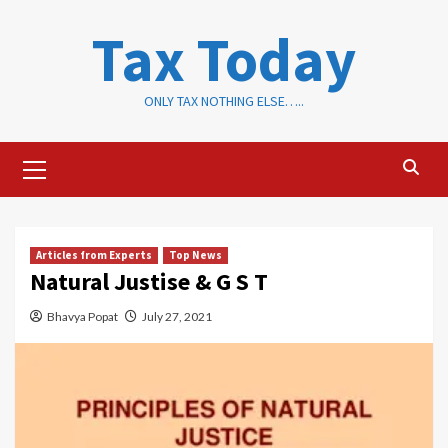
Skip
Tax Today
to
content
ONLY TAX NOTHING ELSE…..
Primary
Menu
Articles from Experts
Top News
Natural Justise & G S T
Bhavya Popat
July 27, 2021