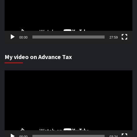
00:00
27:59
My video on Advance Tax
Video
Player
00:00
03:24