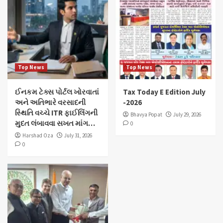
Top News
Top News
ઈનકમ ટેક્સ પોર્ટલ ખોરવાતાં
Tax Today E Edition July
અને અતિભારે વરસાદની
-2026
સ્થિતિ વચ્ચે ITR ફાઈલિંગની
Bhavya Popat
July 29, 2026
મુદત લંબાવવા સખત માંગ…
0
Harshad Oza
July 31, 2026
0