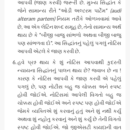
આપવી (જાણ કરવી) જરૂરી છે. મુખ્ય સિદ્ધાંત કે
જેને સામાન્ય રીતે “ઓડી અલ્ટરમ પાર્ટેમ”
(
audi
alteram partem)
નિયમ તરીકે ઓળખવામાં આવે
છે, આ એક લેટિન શબ્દ સમૂહ છે, તેનો સામાન્ય અર્થ
થાય છે કે “બીજી બાજુ સાંભળો અથવા બીજી બાજુ
પણ સાંભળવા દો”. આ સિદ્ધાંતનું પહેલું પગલું નોટિસ
આપવી એટલે કે જાણ કરવી છે.
હવે પ્રશ્ન થાય કે શું નોટિસ આપવાથી કુદરતી
ન્યાયના સિદ્ધાંતનું પાલન થાય છે? જવાબ છે ના !
કારણ કે નોટિસ આપવી કે જાણ કરવી એ પહેલું
પગલું છે, પણ નોટીસ બહુ જ ચોક્કસ અને સ્પષ્ટ
હોવી જોઈએ. નોટિસમાં આપેલી વિગતો બહુ જ
ચોક્કસ હોવી જોઈએ અને સ્પષ્ટ પણ હોવી જોઈએ
જેમકે વ્યક્તિએ શું કરવાનું હતું અને શું નથી કર્યું
અથવા શું નહોતુ કરવાનું અને શું કર્યું છે તેની વિગતો
સ્પષ્ટ હોવી જોઈએ. જો જીએસટી કાયદાની વાત