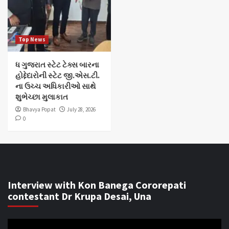
Top News
ધ ગુજરાત સ્ટેટ ટેક્સ બારના
હોદ્દેદારોની સ્ટેટ જી.એસ.ટી.
ના ઉચ્ચ અધિકારીઓ સાથે
શુભેચ્છા મુલાકાત
Bhavya Popat
July 28, 2026
0
Interview with Kon Banega Cororepati
contestant Dr Krupa Desai, Una
Video