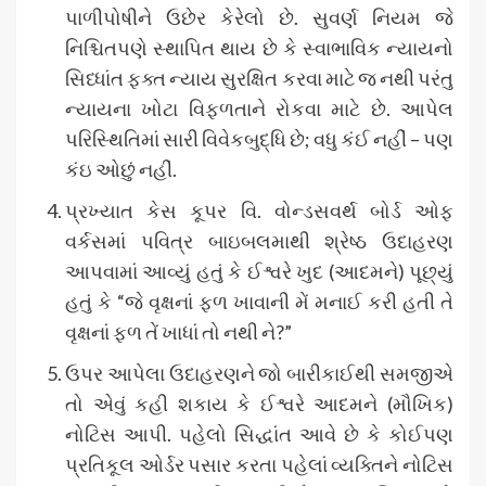
પાળીપોષીને ઉછેર કેરેલો છે. સુવર્ણ નિયમ જે
નિશ્ચિતપણે સ્થાપિત થાય છે કે સ્વાભાવિક ન્યાયનો
સિધ્ધાંત ફક્ત ન્યાય સુરક્ષિત કરવા માટે જ નથી પરંતુ
ન્યાયના ખોટા વિફળતાને રોકવા માટે છે. આપેલ
પરિસ્થિતિમાં સારી વિવેકબુદ્ધિ છે; વધુ કંઈ નહીં – પણ
કંઇ ઓછું નહીં.
પ્રખ્યાત કેસ કૂપર વિ. વોન્ડસવર્થ બોર્ડ ઓફ
વર્કસમાં પવિત્ર બાઇબલમાથી શ્રેષ્ઠ ઉદાહરણ
આપવામાં આવ્યું હતું કે ઈશ્વરે ખુદ (આદમને) પૂછ્યું
હતું કે “જે વૃક્ષનાં ફળ ખાવાની મેં મનાઈ કરી હતી તે
વૃક્ષનાં ફળ તેં ખાધાં તો નથી ને?”
ઉપર આપેલા ઉદાહરણને જો બારીકાઈથી સમજીએ
તો એવું કહી શકાય કે ઈશ્વરે આદમને (મૌખિક)
નોટિસ આપી. પહેલો સિદ્ધાંત આવે છે કે કોઈપણ
પ્રતિકૂલ ઓર્ડર પસાર કરતા પહેલાં વ્યક્તિને નોટિસ