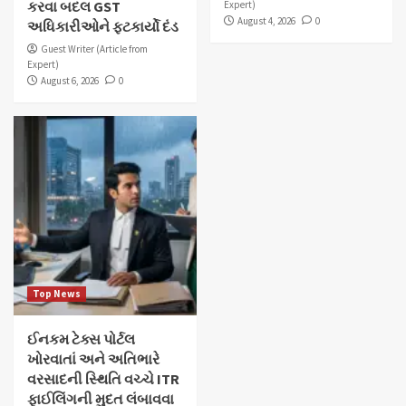
કરવા બદલ GST
Expert)
August 4, 2026
0
અધિકારીઓને ફટકાર્યો દંડ
Guest Writer (Article from
Expert)
August 6, 2026
0
Top News
ઈનકમ ટેક્સ પોર્ટલ
ખોરવાતાં અને અતિભારે
વરસાદની સ્થિતિ વચ્ચે ITR
ફાઈલિંગની મુદત લંબાવવા