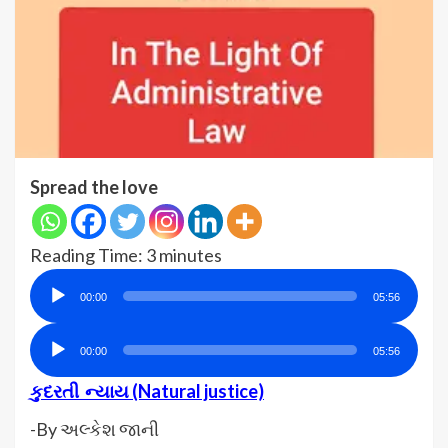
Spread the love
Reading Time:
3
minutes
Audio
00:00
05:56
Player
Audio
00:00
05:56
Player
કુદરતી ન્યાય (Natural justice)
-By અલ્કેશ જાની