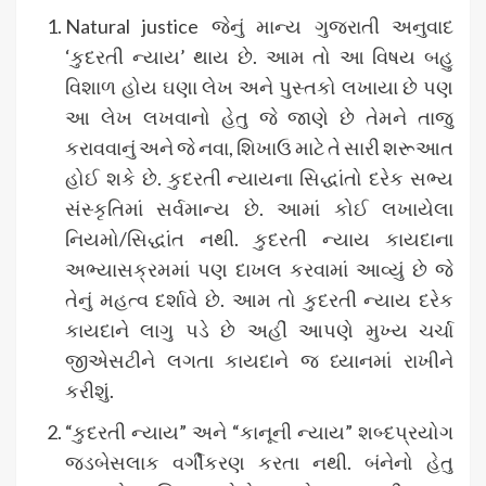
Natural justice જેનું માન્ય ગુજરાતી અનુવાદ
‘કુદરતી ન્યાય’ થાય છે. આમ તો આ વિષય બહુ
વિશાળ હોય ઘણા લેખ અને પુસ્તકો લખાયા છે પણ
આ લેખ લખવાનો હેતુ જે જાણે છે તેમને તાજુ
કરાવવાનું અને જે નવા, શિખાઉ માટે તે સારી શરૂઆત
હોઈ શકે છે. કુદરતી ન્યાયના સિદ્ધાંતો દરેક સભ્ય
સંસ્કૃતિમાં સર્વમાન્ય છે. આમાં કોઈ લખાયેલા
નિયમો/સિદ્ધાંત નથી. કુદરતી ન્યાય કાયદાના
અભ્યાસક્રમમાં પણ દાખલ કરવામાં આવ્યું છે જે
તેનું મહત્વ દર્શાવે છે. આમ તો કુદરતી ન્યાય દરેક
કાયદાને લાગુ પડે છે અહીં આપણે મુખ્ય ચર્ચા
જીએસટીને લગતા કાયદાને જ ધ્યાનમાં રાખીને
કરીશું.
“કુદરતી ન્યાય” અને “કાનૂની ન્યાય” શબ્દપ્રયોગ
જડબેસલાક વર્ગીકરણ કરતા નથી. બંનેનો હેતુ