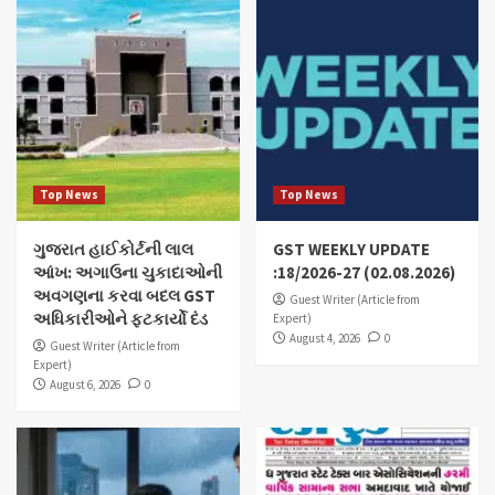
Top News
Top News
ગુજરાત હાઈકોર્ટની લાલ
GST WEEKLY UPDATE
આંખ: અગાઉના ચુકાદાઓની
:18/2026-27 (02.08.2026)
અવગણના કરવા બદલ GST
Guest Writer (Article from
અધિકારીઓને ફટકાર્યો દંડ
Expert)
August 4, 2026
0
Guest Writer (Article from
Expert)
August 6, 2026
0