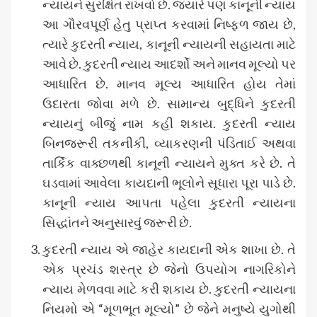
ન્યાયને સુરક્ષિત રાખવો છે. જ્યારે પણ કાનૂની ન્યાય
આ ગૌરવપૂર્ણ હેતુ પ્રાપ્ત કરવામાં નિષ્ફળ જાય છે,
ત્યારે કુદરતી ન્યાય, કાનૂની ન્યાયની સહાયતા માટે
આવે છે. કુદરતી ન્યાય આદર્શો અને માનવ મૂલ્યો પર
આધારિત છે. માનવ મૂલ્ય આધારિત હોય તેમાં
ઉદારતા જોવા મળે છે. સામાન્ય બુદ્ધિને કુદરતી
ન્યાયનું બીજું નામ કહી શકાય. કુદરતી ન્યાય
બિનજરૂરી તકનીકી, વ્યાકરણની પંડિતાઈ અથવા
તાર્કિક વાક્છળથી કાનૂની ન્યાયને મુક્ત કરે છે. તે
ઘડવામાં આવેલા કાયદાની ભૂલોને સૂધારા પૂરા પાડે છે.
કાનૂની ન્યાય આપતા પહેલા કુદરતી ન્યાયના
સિદ્ધાંતને અનુસારવું જરૂરી છે.
કુદરતી ન્યાય એ જાહેર કાયદાની એક શાખા છે. તે
એક પ્રચંડ શસ્ત્ર છે જેનો ઉપયોગ નાગરિકોને
ન્યાય મેળવવા માટે કરી શકાય છે. કુદરતી ન્યાયના
નિયમો એ “મૂળભૂત મૂલ્યો” છે જેને મનુષ્યે યુગોથી