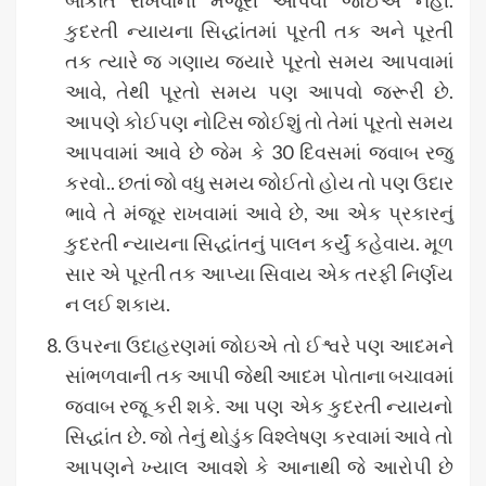
કુદરતી ન્યાયના સિદ્ધાંતમાં પૂરતી તક અને પૂરતી
તક ત્યારે જ ગણાય જ્યારે પૂરતો સમય આપવામાં
આવે, તેથી પૂરતો સમય પણ આપવો જરૂરી છે.
આપણે કોઈપણ નોટિસ જોઈશું તો તેમાં પૂરતો સમય
આપવામાં આવે છે જેમ કે 30 દિવસમાં જવાબ રજુ
કરવો.. છતાં જો વધુ સમય જોઈતો હોય તો પણ ઉદાર
ભાવે તે મંજૂર રાખવામાં આવે છે, આ એક પ્રકારનું
કુદરતી ન્યાયના સિદ્ધાંતનું પાલન કર્યું કહેવાય. મૂળ
સાર એ પૂરતી તક આપ્યા સિવાય એક તરફી નિર્ણય
ન લઈ શકાય.
ઉપરના ઉદાહરણમાં જોઇએ તો ઈશ્વરે પણ આદમને
સાંભળવાની તક આપી જેથી આદમ પોતાના બચાવમાં
જવાબ રજૂ કરી શકે. આ પણ એક કુદરતી ન્યાયનો
સિદ્ધાંત છે. જો તેનું થોડુંક વિશ્લેષણ કરવામાં આવે તો
આપણને ખ્યાલ આવશે કે આનાથી જે આરોપી છે