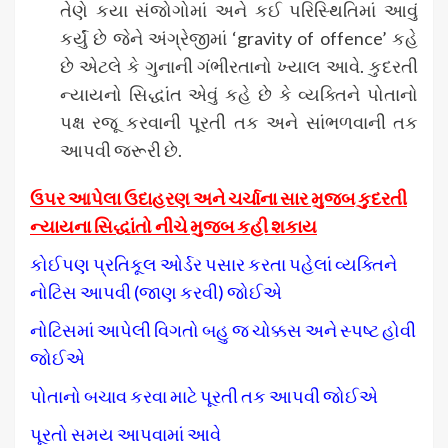
તેણે કયા સંજોગોમાં અને કઈ પરિસ્થિતિમાં આવું
કર્યું છે જેને અંગ્રેજીમાં ‘gravity of offence’ કહે
છે એટલે કે ગુનાની ગંભીરતાનો ખ્યાલ આવે. કુદરતી
ન્યાયનો સિદ્ધાંત એવું કહે છે કે વ્યક્તિને પોતાનો
પક્ષ રજૂ કરવાની પૂરતી તક અને સાંભળવાની તક
આપવી જરૂરી છે.
ઉપર આપેલા ઉદાહરણ અને ચર્ચાના સાર મુજબ કુદરતી
ન્યાયના સિદ્ધાંતો નીચે મુજબ કહી શકાય
કોઈપણ પ્રતિકૂલ ઓર્ડર પસાર કરતા પહેલાં વ્યક્તિને
નોટિસ આપવી (જાણ કરવી) જોઈએ
નોટિસમાં આપેલી વિગતો બહુ જ ચોક્કસ અને સ્પષ્ટ હોવી
જોઈએ
પોતાનો બચાવ કરવા માટે પૂરતી તક આપવી જોઈએ
પૂરતો સમય આપવામાં આવે