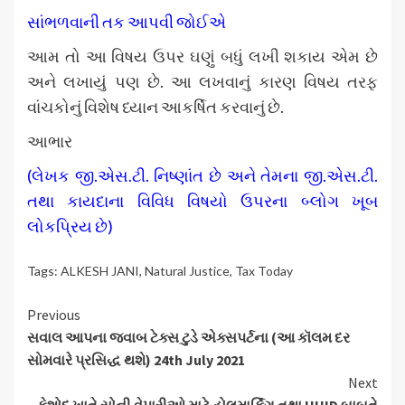
સાંભળવાની તક આપવી જોઈએ
આમ તો આ વિષય ઉપર ઘણું બધું લખી શકાય એમ છે
અને લખાયું પણ છે. આ લખવાનું કારણ વિષય તરફ
વાંચકોનું વિશેષ ધ્યાન આકર્ષિત કરવાનું છે.
આભાર
(લેખક જી.એસ.ટી. નિષ્ણાંત છે અને તેમના જી.એસ.ટી.
તથા કાયદાના વિવિધ વિષયો ઉપરના બ્લોગ ખૂબ
લોકપ્રિય છે)
Tags:
ALKESH JANI
,
Natural Justice
,
Tax Today
Continue
Previous
સવાલ આપના જવાબ ટેક્સ ટુડે એક્સપર્ટના (આ કૉલમ દર
Reading
સોમવારે પ્રસિદ્ધ થશે) 24th July 2021
Next
કેશોદ ખાતે સોની વેપારીઓ માટે હોલમાર્કિંગ તથા HUID બાબતે