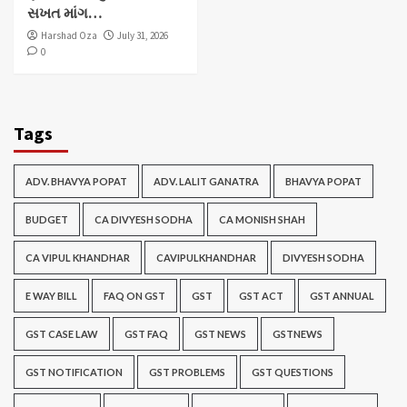
સખત માંગ…
Harshad Oza
July 31, 2026
0
Tags
ADV. BHAVYA POPAT
ADV. LALIT GANATRA
BHAVYA POPAT
BUDGET
CA DIVYESH SODHA
CA MONISH SHAH
CA VIPUL KHANDHAR
CAVIPULKHANDHAR
DIVYESH SODHA
E WAY BILL
FAQ ON GST
GST
GST ACT
GST ANNUAL
GST CASE LAW
GST FAQ
GST NEWS
GSTNEWS
GST NOTIFICATION
GST PROBLEMS
GST QUESTIONS