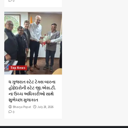
0
Top News
ધ ગુજરાત સ્ટેટ ટેક્સ બારના
હોદ્દેદારોની સ્ટેટ જી.એસ.ટી.
ના ઉચ્ચ અધિકારીઓ સાથે
શુભેચ્છા મુલાકાત
Bhavya Popat
July 28, 2026
0