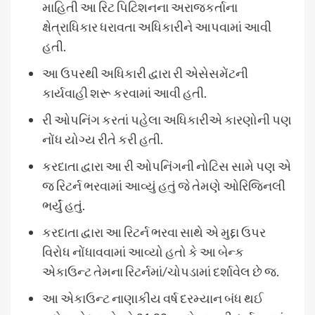
માહિતી આ રિટ પિટિશનના અરાજકર્તાના
ક્ષેત્રાધિકાર ધરાવતા અધિકારીને આપવામાં આવી
હતી.
આ ઉપરથી અધિકારી દ્વારા રી એસેસમેંટની
કાર્યવાહી શરૂ કરવામાં આવી હતી.
રી ઓપનિંગ કરતાં પહેલા અધિકારીએ કારણોની પણ
નોંધ યોગ્ય રીતે કરી હતી.
કરદાતા દ્વારા આ રી ઓપનિંગની નોટિસ સામે પણ એ
જ રિટર્ન ભરવામાં આવ્યું હતું જે તેમણે ઓરિજિનલી
ભર્યું હતું.
કરદાતા દ્વારા આ રિટર્ન ભરવા સાથે એ મુદ્દા ઉપર
વિરોધ નોંધાવવામાં આવ્યો હતો કે આ બેન્ક
એકાઉન્ટ તેમના રિટર્નમાં/ચોપડામાં દર્શાવેલ છે જ.
આ એકાઉન્ટ નાણાકીય વર્ષ દરમ્યાન બંધ થઈ