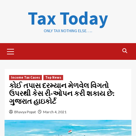
Skip
Tax Today
to
content
ONLY TAX NOTHING ELSE…..
Primary
Menu
Income Tax Cases
Top News
કોઈ તપાસ દરમ્યાન મેળવેલ વિગતો
ઉપરથી કેસ રી-ઓપન કરી શકાય છે:
ગુજરાત હાઇકોર્ટ
Bhavya Popat
March 4, 2021