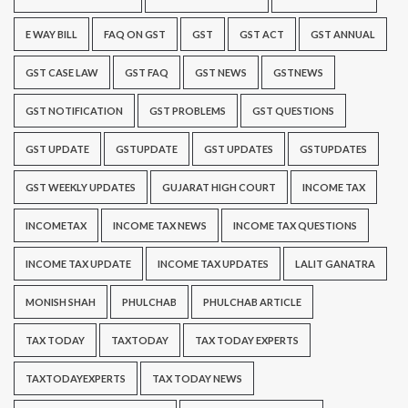
E WAY BILL
FAQ ON GST
GST
GST ACT
GST ANNUAL
GST CASE LAW
GST FAQ
GST NEWS
GSTNEWS
GST NOTIFICATION
GST PROBLEMS
GST QUESTIONS
GST UPDATE
GSTUPDATE
GST UPDATES
GSTUPDATES
GST WEEKLY UPDATES
GUJARAT HIGH COURT
INCOME TAX
INCOMETAX
INCOME TAX NEWS
INCOME TAX QUESTIONS
INCOME TAX UPDATE
INCOME TAX UPDATES
LALIT GANATRA
MONISH SHAH
PHULCHAB
PHULCHAB ARTICLE
TAX TODAY
TAXTODAY
TAX TODAY EXPERTS
TAXTODAYEXPERTS
TAX TODAY NEWS