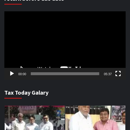
Video
Player
00:00
05:37
Tax Today Galary