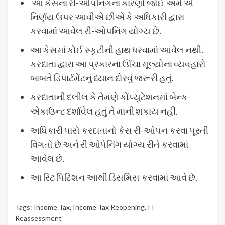
આ કેસના રી-ઓપનિંગના કારણો જોઈ અમે એ
નિર્ણય ઉપર આવીએ છીએ કે અધિકારી દ્વારા
કરવામાં આવેલ રી-ઓપનિંગ યોગ્ય છે.
આ કેસમાં કોઈ સ્કૃટીની હાથ ધરવામાં આવેલ નથી.
કરદાતા દ્વારા આ પ્રકારના ઊંચા મૂલ્યોના વ્યવહારો
બાબતે ડિપાર્ટમેંટનું ધ્યાન દોરવું જરૂરી હતું.
કરદાતાની દલીલ કે તેમણે કોંપ્યુટેશનમાં બેન્ક
એકાઉન્ટ દર્શાવેલ હતું તે માની શકાય નહીં.
અધિકારી પાસે કરદાતાનો કેસ રી-ઓપન કરવા પૂરતી
વિગતો છે અને રી ઓપેનિંગ યોગ્ય રીતે કરવામાં
આવેલ છે.
આ રિટ પિટિશન આથી ડિસમિસ કરવામાં આવે છે.
Tags:
Income Tax
,
Income Tax Reopening
,
IT
Reassessment