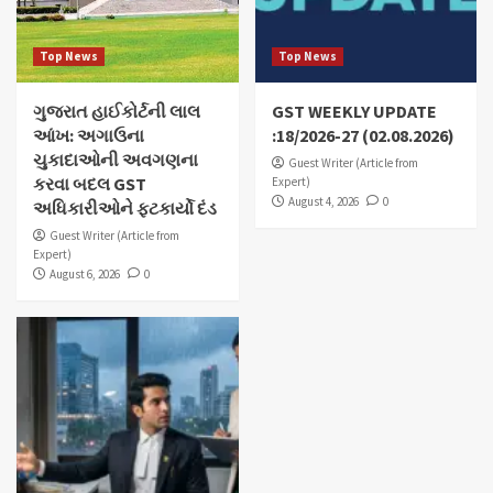
Top News
Top News
ગુજરાત હાઈકોર્ટની લાલ
GST WEEKLY UPDATE
આંખ: અગાઉના
:18/2026-27 (02.08.2026)
ચુકાદાઓની અવગણના
Guest Writer (Article from
કરવા બદલ GST
Expert)
August 4, 2026
0
અધિકારીઓને ફટકાર્યો દંડ
Guest Writer (Article from
Expert)
August 6, 2026
0