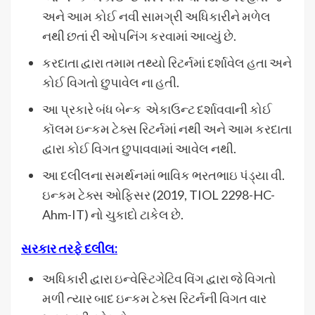
અને આમ કોઈ નવી સામગ્રી અધિકારીને મળેલ
નથી છતાં રી ઓપનિંગ કરવામાં આવ્યું છે.
કરદાતા દ્વારા તમામ તથ્યો રિટર્નમાં દર્શાવેલ હતા અને
કોઈ વિગતો છુપાવેલ ના હતી.
આ પ્રકારે બંધ બેન્ક એકાઉન્ટ દર્શાવવાની કોઈ
કૉલમ ઇન્કમ ટેક્સ રિટર્નમાં નથી અને આમ કરદાતા
દ્વારા કોઈ વિગત છુપાવવામાં આવેલ નથી.
આ દલીલના સમર્થનમાં ભાવિક ભરતભાઇ પંડ્યા વી.
ઇન્કમ ટેક્સ ઓફિસર (2019, TIOL 2298-HC-
Ahm-IT) નો ચુકાદો ટાકેલ છે.
સરકાર તરફે દલીલ:
અધિકારી દ્વારા ઇન્વેસ્ટિગેટિવ વિંગ દ્વારા જે વિગતો
મળી ત્યાર બાદ ઇન્કમ ટેક્સ રિટર્નની વિગત વાર