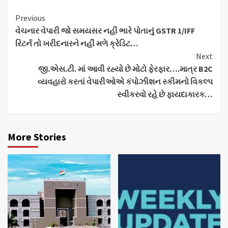
Continue
Previous
વેચનાર વેપારી જો સમયસર નહીં ભારે પોતાનું GSTR 1/IFF
Reading
રિટર્ન તો ખરીદનારને નહીં મળે ક્રેડિટ…
Next
જી.એસ.ટી. માં આવી રહ્યો છે મોટો ફેરફાર….માત્ર B2C
વ્યવહારો કરતાં વેપારીઓએ કંપોઝીશન સ્કીમનો વિકલ્પ
સ્વીકરવો રહે છે ફાયદાકારક…
More Stories