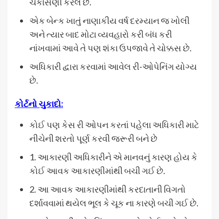
ચકાસણી કરેલ છે.
એક બેન્ક ખાતું નાણાકીય વર્ષ દરમ્યાન જ ખોલી
અને ત્યાર બાદ મોટા વ્યવહારો કરી બંધ કરી
નાંખવામાં આવે તે પણ શંકા ઉપજાવે તે ચોક્કસ છે.
અધિકારી દ્વારા કરવામાં આવેલ રી-ઓપેનિંગ યોગ્ય
છે.
કોર્ટનો ચુકાદો:
કોઈ પણ કેસ રી ઓપન કરતાં પહેલા અધિકારી માટે
નીચેની શરતો પૂર્ણ કરવી જરૂરી બને છે
1. આકારણી અધિકારીને એ માનવનું કારણ હોય કે
કોઈ આવક આકારણીમાંથી બચી ગઈ છે.
2. આ આવક આકારણીમાંથી કરદાતાની વિગતો
દર્શાવવામાં થયેલ ભૂલ કે ચૂક ના કારણે બચી ગઈ છે.