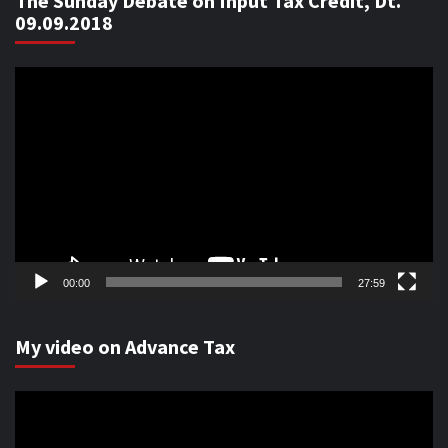
The Sunday Debate on Input Tax Credit, Dt.
09.09.2018
Video
Player
00:00
27:59
My video on Advance Tax
Video
Player