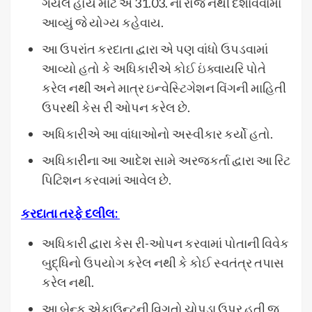
ગયેલ હોય માટે એ 31.03. ના રોજ નથી દર્શાવવામાં
આવ્યું જે યોગ્ય કહેવાય.
આ ઉપરાંત કરદાતા દ્વારા એ પણ વાંધો ઉપડવામાં
આવ્યો હતો કે અધિકારીએ કોઈ ઇંક્વાયરિ પોતે
કરેલ નથી અને માત્ર ઇન્વેસ્ટિગેશન વિંગની માહિતી
ઉપરથી કેસ રી ઓપન કરેલ છે.
અધિકારીએ આ વાંધાઓનો અસ્વીકાર કર્યો હતો.
અધિકારીના આ આદેશ સામે અરજ્કર્તા દ્વારા આ રિટ
પિટિશન કરવામાં આવેલ છે.
કરદાતા તરફે દલીલ:
અધિકારી દ્વારા કેસ રી-ઓપન કરવામાં પોતાની વિવેક
બુદ્ધિનો ઉપયોગ કરેલ નથી કે કોઈ સ્વતંત્ર તપાસ
કરેલ નથી.
આ બેન્ક એકાઉન્ટની વિગતો ચોપડા ઉપર હતી જ