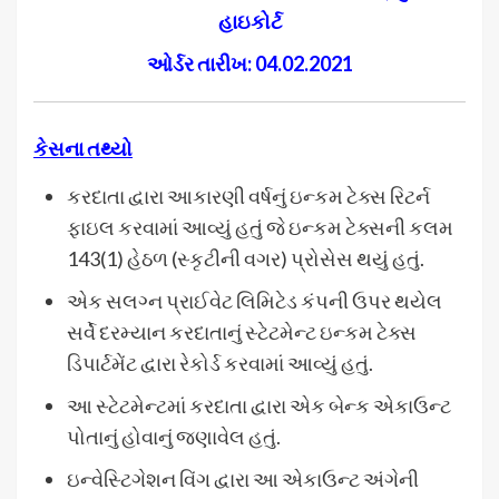
હાઇકોર્ટ
ઓર્ડર તારીખ: 04.02.2021
કેસના તથ્યો
કરદાતા દ્વારા આકારણી વર્ષનું ઇન્કમ ટેક્સ રિટર્ન
ફાઇલ કરવામાં આવ્યું હતું જે ઇન્કમ ટેક્સની કલમ
143(1) હેઠળ (સ્કૃટીની વગર) પ્રોસેસ થયું હતું.
એક સલગ્ન પ્રાઈવેટ લિમિટેડ કંપની ઉપર થયેલ
સર્વે દરમ્યાન કરદાતાનું સ્ટેટમેન્ટ ઇન્કમ ટેક્સ
ડિપાર્ટમેંટ દ્વારા રેકોર્ડ કરવામાં આવ્યું હતું.
આ સ્ટેટમેન્ટમાં કરદાતા દ્વારા એક બેન્ક એકાઉન્ટ
પોતાનું હોવાનું જણાવેલ હતું.
ઇન્વેસ્ટિગેશન વિંગ દ્વારા આ એકાઉન્ટ અંગેની