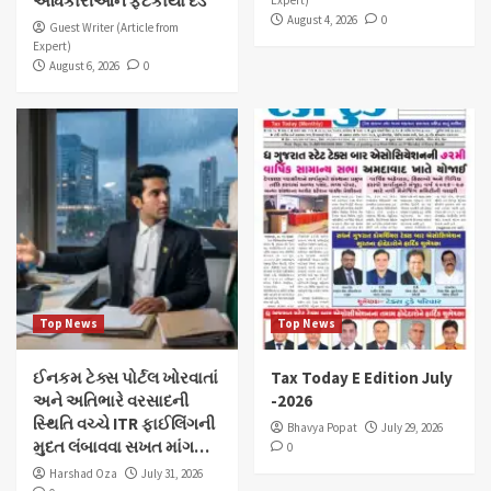
અધિકારીઓને ફટકાર્યો દંડ
Expert)
August 4, 2026
0
Guest Writer (Article from
Expert)
August 6, 2026
0
Top News
Top News
ઈનકમ ટેક્સ પોર્ટલ ખોરવાતાં
Tax Today E Edition July
અને અતિભારે વરસાદની
-2026
સ્થિતિ વચ્ચે ITR ફાઈલિંગની
Bhavya Popat
July 29, 2026
મુદત લંબાવવા સખત માંગ…
0
Harshad Oza
July 31, 2026