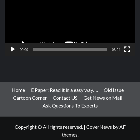
00:00
03:24
Home
E Paper: Read it in a easy way….
Old Issue
Cartoon Corner
Contact US
Get News on Mail
Ask Questions To Experts
Copyright © All rights reserved.
|
CoverNews
by AF
themes.