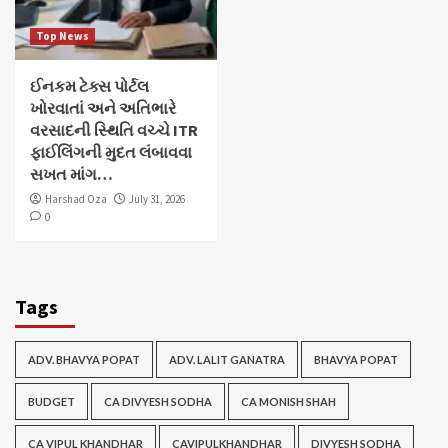
Top News
ઈનકમ ટેક્સ પોર્ટલ
ખોરવાતાં અને અતિભારે
વરસાદની સ્થિતિ વચ્ચે ITR
ફાઈલિંગની મુદત લંબાવવા
સખત માંગ…
Harshad Oza
July 31, 2026
0
Tags
ADV. BHAVYA POPAT
ADV. LALIT GANATRA
BHAVYA POPAT
BUDGET
CA DIVYESH SODHA
CA MONISH SHAH
CA VIPUL KHANDHAR
CAVIPULKHANDHAR
DIVYESH SODHA