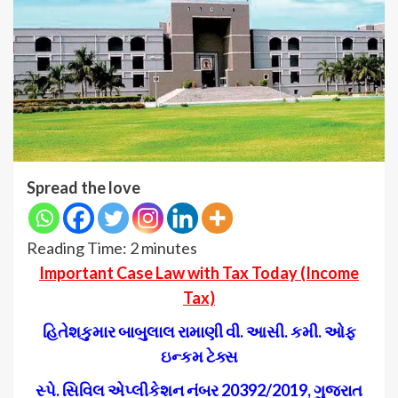
Spread the love
Reading Time:
2
minutes
Important Case Law with Tax Today (Income
Tax)
હિતેશકુમાર બાબુલાલ રામાણી વી. આસી. કમી. ઓફ
ઇન્કમ ટેક્સ
સ્પે. સિવિલ એપ્લીકેશન નંબર 20392/2019, ગુજરાત