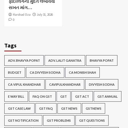
ફાઈલિંગની મુદત લંબાવવા
સખત માંગ…
Harshad Oza
July 31, 2026
0
Tags
ADV. BHAVYA POPAT
ADV. LALIT GANATRA
BHAVYA POPAT
BUDGET
CA DIVYESH SODHA
CA MONISH SHAH
CA VIPUL KHANDHAR
CAVIPULKHANDHAR
DIVYESH SODHA
E WAY BILL
FAQ ON GST
GST
GST ACT
GST ANNUAL
GST CASE LAW
GST FAQ
GST NEWS
GSTNEWS
GST NOTIFICATION
GST PROBLEMS
GST QUESTIONS