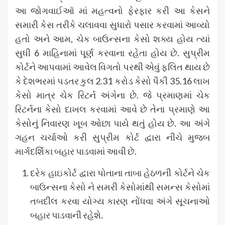
આ જોગવાઈઑ માં મહત્વનો ફેરફાર કરી આ કેસને
સમારી કેસ તરીકે ચલાવવા સુધારો પસાર કરવામાં આવ્યો
હતો અને આમ, ચેક બાઉન્સના કેસો શક્ય હોય ત્યાં
સુધી 6 માહિનામાં પૂર્ણ કરવાના રહેતા હોય છે. સુપ્રીમ
કોર્ટને આપવામાં આવેલ વિગતો પરથી એવું ફલિત થાય છે
કે દેશભરમાં પડતર કુલ 2.31 કરોડ કેસો પૈકી 35.16 લાખ
કેસો માત્ર ચેક રિટર્ન અંગેના છે. જે પ્રમાણમાં ચેક
રિટર્નના કેસો દાખલ કરવામાં આવે છે તેના પ્રમાણે આ
કેસોનું નિવારણ ખૂબ ઓછા પાયે થતું હોય છે. આ અંગે
ગહન ચર્ચાઓ કરી સુપ્રીમ કોર્ટ દ્વારા નીચે મુજબ
માર્ગદર્શિકા બહાર પાડવામાં આવી છે.
દરેક હાઇકોર્ટ દ્વારા પોતાના તાબા હેઠળની કોર્ટને ચેક
બાઉન્સના કેસો ને સમરી કેસોમાંથી સમન્સ કેસોમાં
તબદીલ કરવા યોગ્ય કારણ નોંધવા અંગે સૂચનાઓ
બહાર પાડવાની રહેશે.