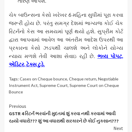
તારણ આપશે.
ચેક બાઉન્સના કેસો ખરેખર 6 મહિના સુધીમાં પૂરા કરવા
જરૂરી હોય છે. પરંતુ સમગ્ર દેશમાં ભાગ્યજ કોઈ ચેક
રિટર્નનો કેસ આ સમયમાં પૂર્ણ થયો હશે. સુપ્રીમ કોર્ટ
દ્વારા આપવામાં આવેલ આ અંતરીમ આદેશ ઉપરથી આ
પ્રકારના કેસો ઝડપથી ચાલશે અને લોકોને યોગ્ય
ન્યાય મળશે તેવી આશા સેવાઇ રહી છે.
ભવ્ય પોપટ,
એડિટર, ટેક્સ ટુડે.
Tags:
Cases on Cheque bounce
,
Cheque return
,
Negotiable
Instrument Act
,
Supreme Court
,
Supreme Court on Cheque
Bounce
Continue
Previous
GSTR 4 રિટર્ન ભરવાંની મુદતમાં શું કરવા નથી કરવામાં આવી
Reading
રહ્યો વધારો??? શું આ વધારાથી સરકારને છે કોઈ નુકસાન???
Next