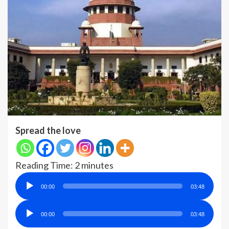
Spread the love
Reading Time:
2
minutes
Audio
00:00
03:48
Player
Audio
00:00
03:48
Player