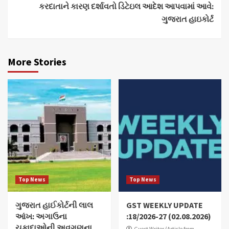
કરદાતાને કારણ દર્શાવતો ડિટેઇલ આદેશ આપવામાં આવે:
ગુજરાત હાઇકોર્ટ
More Stories
Top News
Top News
ગુજરાત હાઈકોર્ટની લાલ
GST WEEKLY UPDATE
આંખ: અગાઉના
:18/2026-27 (02.08.2026)
ચુકાદાઓની અવગણના
Guest Writer (Article from