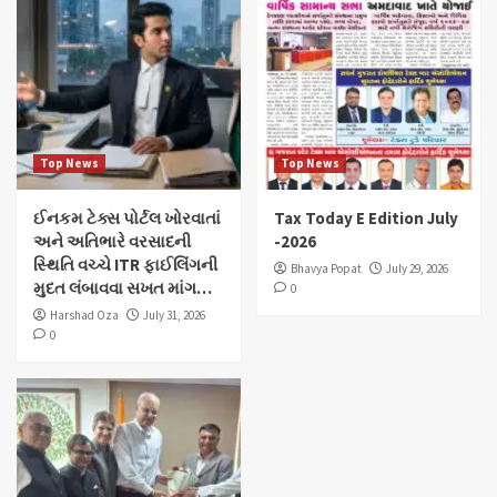
Top News
Top News
ઈનકમ ટેક્સ પોર્ટલ ખોરવાતાં
Tax Today E Edition July
અને અતિભારે વરસાદની
-2026
સ્થિતિ વચ્ચે ITR ફાઈલિંગની
Bhavya Popat
July 29, 2026
મુદત લંબાવવા સખત માંગ…
0
Harshad Oza
July 31, 2026
0