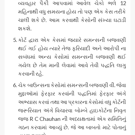
વ્યવહાર પૈકી આપવામાં આવેલ ચેકો ભલે 12
મહિનાથી વધુ સમયના હોય તો પણ એક કેસ તરીકે
ચાલી શકે છે. આમ કરવાથી કેસોની સંખ્યા ઘટાડી
શકશે.
કોર્ટ દ્વારા એક કેસમાં જ્યારે સમન્સની બજવણી
થઈ ગઈ હોય ત્યારે તેજ ફરિયાદી અને આરોપી ના
સબંધમાં અન્ય કેસોમાં સમન્સની બજવણી થઈ
ગયેલ છે તેમ માની લેવામાં આવે તેવી પદ્ધતિ લાગુ
કરવાની રહે.
ચેક બાઉન્સના કેસોમાં સમન્સની બજવણી વી. જેવા
મુદ્દાઑમાં ફેરફાર કરવાંની પદ્ધતિમાં ફેરફાર અંગે
અભ્યાસ કરવાં તથા આ પ્રકારના કેસોમાં વધુ કોર્ટની
જરૂરિયાત અંગે વિચારવા બોમ્બે હાઇકોર્ટના નિવૃત
જજ R C Chauhan ની અધ્યક્ષતામાં એક સમિતિનું
ગઠન કરવામાં આવ્યું છે. જે આ બાબતો માટે પોતાનું