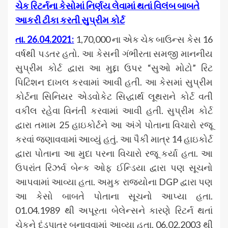
ચેક રિટર્નના કેસોમાં નિર્ણય લેવામાં થતાં વિલંબ બાબતે
આકરી ટીકા કરતી સુપ્રીમ કોર્ટ
તા. 26.04.2021:
1,70,000 ના એક ચેક બાઉન્સ કેસ 16
વર્ષથી પડતર હતો. આ કેસની ગંભીરતા સમજી માનનીય
સુપ્રીમ કોર્ટ દ્વારા આ મુદ્દા ઉપર “સુઓ મોટો” રિટ
પિટિશન દાખલ કરવામાં આવી હતી. આ કેસમાં સુપ્રીમ
કોર્ટના સિનિયર એડવોકેટ સિદ્ધાર્થ લૂથરાને કોર્ટ વતી
વકીલ રહેવા વિનંતી કરવામાં આવી હતી. સુપ્રીમ કોર્ટ
દ્વારા તમામ 25 હાઇકોર્ટને આ અંગે પોતાના વિચારો રજૂ
કરવાં જણાવવામાં આવ્યું હતું. આ પૈકી માત્ર 14 હાઇકોર્ટ
દ્વારા પોતાના આ મુદા પરના વિચારો રજૂ કર્યા હતા. આ
ઉપરાંત રિઝર્વ બેન્ક ઓફ ઈન્ડિયા દ્વારા પણ સૂચનો
આપવામાં આવ્યા હતા. અમુક રાજ્યોના DGP દ્વારા પણ
આ કેસો બાબતે પોતાના સૂચનો આપ્યા હતા.
01.04.1989 થી અપૂરતા બેલેન્સને કારણે રિટર્ન થતાં
ચેકને દંડપાત્ર બનાવવામાં આવ્યા હતા. 06.02.2003 થી