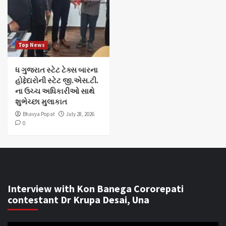
Top News
ધ ગુજરાત સ્ટેટ ટેક્સ બારના
હોદ્દેદારોની સ્ટેટ જી.એસ.ટી.
ના ઉચ્ચ અધિકારીઓ સાથે
શુભેચ્છા મુલાકાત
Bhavya Popat
July 28, 2026
0
Interview with Kon Banega Cororepati
contestant Dr Krupa Desai, Una