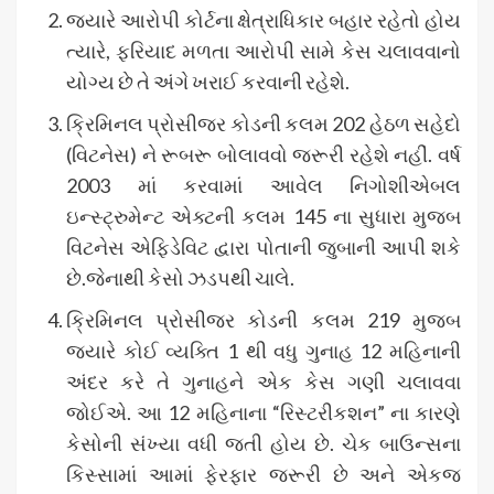
જ્યારે આરોપી કોર્ટના ક્ષેત્રાધિકાર બહાર રહેતો હોય
ત્યારે, ફરિયાદ મળતા આરોપી સામે કેસ ચલાવવાનો
યોગ્ય છે તે અંગે ખરાઈ કરવાની રહેશે.
ક્રિમિનલ પ્રોસીજર કોડની કલમ 202 હેઠળ સહેદો
(વિટનેસ) ને રૂબરૂ બોલાવવો જરૂરી રહેશે નહીં. વર્ષ
2003 માં કરવામાં આવેલ નિગોશીએબલ
ઇન્સ્ટ્રુમેન્ટ એક્ટની કલમ 145 ના સુધારા મુજબ
વિટનેસ એફિડેવિટ દ્વારા પોતાની જુબાની આપી શકે
છે.જેનાથી કેસો ઝડપથી ચાલે.
ક્રિમિનલ પ્રોસીજર કોડની કલમ 219 મુજબ
જ્યારે કોઈ વ્યક્તિ 1 થી વધુ ગુનાહ 12 મહિનાની
અંદર કરે તે ગુનાહને એક કેસ ગણી ચલાવવા
જોઈએ. આ 12 મહિનાના “રિસ્ટરીકશન” ના કારણે
કેસોની સંખ્યા વધી જતી હોય છે. ચેક બાઉન્સના
કિસ્સામાં આમાં ફેરફાર જરૂરી છે અને એકજ