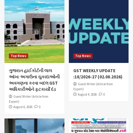
Top News
Top News
ગુજરાત હાઈકોર્ટની લાલ
GST WEEKLY UPDATE
આંખ: અગાઉના ચુકાદાઓની
:18/2026-27 (02.08.2026)
અવગણના કરવા બદલ GST
Guest Writer (Article from
અધિકારીઓને ફટકાર્યો દંડ
Expert)
August 4, 2026
0
Guest Writer (Article from
Expert)
August 6, 2026
0