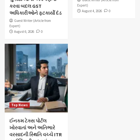
કરવા બદલ GST
Expert)
August 4, 2026
0
અધિકારીઓને ફટકાર્યો દંડ
Guest Writer (Article from
Expert)
August 6, 2026
0
Top News
ઈનકમ ટેક્સ પોર્ટલ
ખોરવાતાં અને અતિભારે
વરસાદની સ્થિતિ વચ્ચે ITR