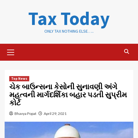
Skip
Tax Today
to
content
ONLY TAX NOTHING ELSE…..
Primary
Menu
Top News
ચેક બાઉન્સના કેસોની સુનાવણી અંગે
મહત્વની માર્ગદર્શિકા બહાર પડતી સુપ્રીમ
કોર્ટ
Bhavya Popat
April 29, 2021