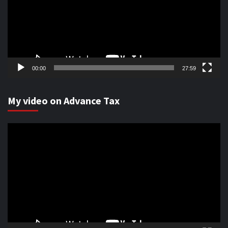
00:00
27:59
My video on Advance Tax
Video
Player