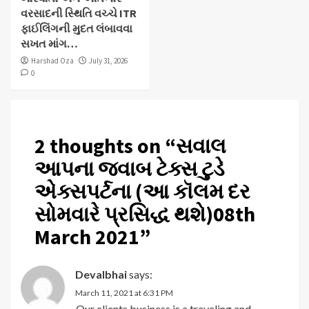
વરસાદની સ્થિતિ વચ્ચે ITR
ફાઈલિંગની મુદત લંબાવવા
સખત માંગ…
Harshad Oza
July 31, 2026
0
2 thoughts on “
સવાલ
આપના જવાબ ટેક્સ ટુડે
એક્સપર્ટના (આ કૉલમ દર
સોમવારે પ્રસિદ્ધ થશે)08th
March 2021
”
Devalbhai
says:
March 11, 2021 at 6:31 PM
Our clients business is a traveling and