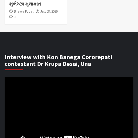
શુભેચ્છા મુલાકાત
Bhavya Popat
July 28, 2026
0
Interview with Kon Banega Cororepati
contestant Dr Krupa Desai, Una
Video
Player