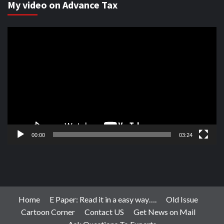
My video on Advance Tax
Video
Player
00:00
03:24
Home
E Paper: Read it in a easy way….
Old Issue
Cartoon Corner
Contact US
Get News on Mail