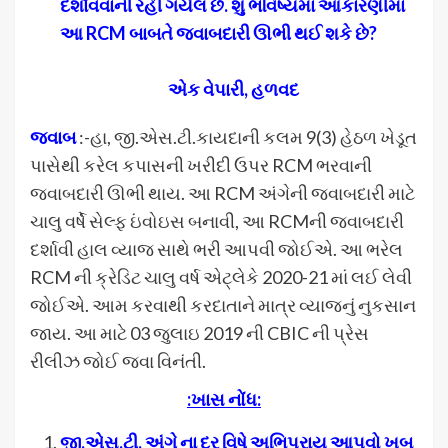
દર્શાવવાની રહી ગયેલ છે. શું ભવિષ્યમાં આકારણીમાં
આ RCM બાબતે જવાબદારી ઊભી થઈ શકે છે?
એક વેપારી, હળવદ
જવાબ
:-હા, જી.એસ.ટી.કાયદાની કલમ 9(3) હેઠળ ખેડૂત
પાસેથી કરેલ કપાસની ખરીદી ઉપર RCM ભરવાની
જવાબદારી ઊભી થાય. આ RCM અંગેની જવાબદારી માટે
ચાલુ વર્ષે સેલ્ફ ઇંવોઇસ બનાવી, આ RCMની જવાબદારી
દર્શાવી હાલ વ્યાજ સાથે ભરી આપવી જોઈએ. આ ભરેલ
RCM ની ક્રેડિટ ચાલુ વર્ષ એટ્લેકે 2020-21 માં લઈ લેવી
જોઈએ. આમ કરવાથી કરદાતાને માત્ર વ્યાજનું નુકસાન
જાય. આ માટે 03 જુલાઇ 2019 ની CBIC ની પ્રેસ
રીલીઝ જોઈ જવા વિનંતી.
:
ખાસ નોંધ
:
જી
.
એસ
.
ટી
.
અંગે ના દર વિષે અભિપ્રાય આપવો ખૂબ