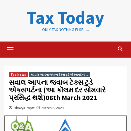
Skip
Tax Today
to
content
ONLY TAX NOTHING ELSE…..
Primary
Menu
Top News
સવાલ આપના જવાબ ટેક્સ ટુડે એક્સપર્ટ ના...
સવાલ આપના જવાબ ટેક્સ ટુડે
એક્સપર્ટના (આ કૉલમ દર સોમવારે
પ્રસિદ્ધ થશે)08th March 2021
Bhavya Popat
March 8, 2021