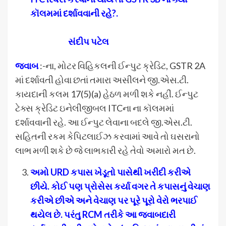
કૉલમમાં દર્શાવવાની રહે?.
સંદીપ પટેલ
જવાબ
:-ના, મોટર વિહિકલની ઈન્પુટ ક્રેડિટ, GSTR 2A
માં દર્શાવતી હોવા છતાં તમારા અસીલને જી.એસ.ટી.
કાયદાની કલમ 17(5)(a) હેઠળ મળી શકે નહીં. ઈન્પુટ
ટેક્સ ક્રેડિટ ઇનેલીજીબલ ITCના ના કૉલમમાં
દર્શાવવાની રહે. આ ઈન્પુટ લેવાના બદલે જી.એસ.ટી.
સહિતની રકમ કેપિટલાઈઝ કરવામાં આવે તો ઘસરાનો
લાભ મળી શકે છે જે લાભકારી રહે તેવો અમારો મત છે.
અમો URD કપાસ ખેડૂતો પાસેથી ખરીદી કરીએ
છીયે. કોઈ પણ પ્રોસેસ કર્યા વગર તે કપાસનું વેચાણ
કરીએ છીએ અને વેચાણ પર પૂરે પૂરો વેરો ભરપાઈ
થયેલ છે. પરંતુ RCM તરીકે આ જવાબદારી