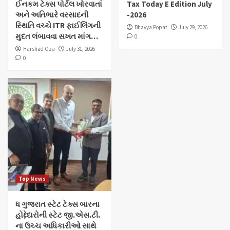
ઈનકમ ટેક્સ પોર્ટલ ખોરવાતાં
Tax Today E Edition July
અને અતિભારે વરસાદની
-2026
સ્થિતિ વચ્ચે ITR ફાઈલિંગની
Bhavya Popat
July 29, 2026
મુદત લંબાવવા સખત માંગ…
0
Harshad Oza
July 31, 2026
0
Top News
ધ ગુજરાત સ્ટેટ ટેક્સ બારના
હોદ્દેદારોની સ્ટેટ જી.એસ.ટી.
ના ઉચ્ચ અધિકારીઓ સાથે