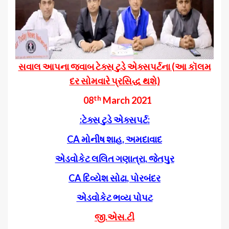
સવાલ આપના જવાબ ટેક્સ ટુડે એક્સપર્ટના (આ કૉલમ
દર સોમવારે પ્રસિદ્ધ થશે)
th
08
March 2021
:
ટેક્સ ટુડે એક્સપર્ટ
:
CA
મોનીષ શાહ
,
અમદાવાદ
એડવોકેટ લલિત ગણાત્રા
,
જેતપુર
CA
દિવ્યેશ સોઢા
,
પોરબંદર
એડવોકેટ ભવ્ય પોપટ
જી.એસ.ટી