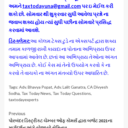
અમને
taxtodayuna@gmail.com
પર ઇ મેઈલ કરી
શકો છો
.
સોમવાર થી શુક્રવાર સુધી આવેલા પ્રશ્નો ના
જવાબ શક્ય હોય ત્યાં સુધી પછીના સોમવારે પ્રસિદ્ધ
કરવામાં આવશે
.
ડિસ્ક્લેમર
:
આ કૉલમ ટેક્સ ટુડે ના એક્સપર્ટ દ્વારા શક્ય
તમામ કાળજી રાખી કાયદા ના પોતાના અભિપ્રાય ઉપર
આપવામાં આવેલ છે. છતાં આ અભિપ્રાય તેઓના અંગત
અભિપ્રાય છે. કોઈ કેસ માં તેનો ઉપયોગ કરવો કે ના
કરવો તે વાચકો ના અંગત મંતવ્યો ઉપર આધારિત છે.
Tags:
Adv. Bhavya Popat
,
Adv. Lalit Ganatra
,
CA Divyesh
Sodha
,
Tax Today News
,
Tax Today Questions
,
taxtodayexperts
Continue
Previous
પોરબંદર ડિસ્ટ્રીકટ ચેમ્બર ઓફ કોમર્સ દ્વારા બજેટ 2021ના
Reading
માર્ગદર્શન અંગે યોજાયો સેમિનાર