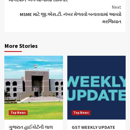
Next
MSME માટે જી.એસ.ટી. નંબર મેળવવો બનાવવામાં આવ્યો
મરજિયાત
More Stories
Top News
Top News
ગુજરાત હાઈકોર્ટની લાલ
GST WEEKLY UPDATE