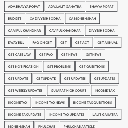
ADV. BHAVYA POPAT
ADV. LALIT GANATRA
BHAVYA POPAT
BUDGET
CA DIVYESH SODHA
CA MONISH SHAH
CA VIPUL KHANDHAR
CAVIPULKHANDHAR
DIVYESH SODHA
E WAY BILL
FAQ ON GST
GST
GST ACT
GST ANNUAL
GST CASE LAW
GST FAQ
GST NEWS
GSTNEWS
GST NOTIFICATION
GST PROBLEMS
GST QUESTIONS
GST UPDATE
GSTUPDATE
GST UPDATES
GSTUPDATES
GST WEEKLY UPDATES
GUJARAT HIGH COURT
INCOME TAX
INCOMETAX
INCOME TAX NEWS
INCOME TAX QUESTIONS
INCOME TAX UPDATE
INCOME TAX UPDATES
LALIT GANATRA
MONISH SHAH
PHULCHAB
PHULCHAB ARTICLE