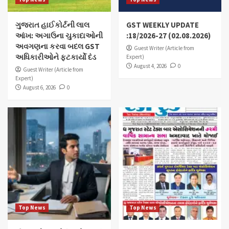
ગુજરાત હાઈકોર્ટની લાલ
GST WEEKLY UPDATE
આંખ: અગાઉના ચુકાદાઓની
:18/2026-27 (02.08.2026)
અવગણના કરવા બદલ GST
Guest Writer (Article from
અધિકારીઓને ફટકાર્યો દંડ
Expert)
August 4, 2026
0
Guest Writer (Article from
Expert)
August 6, 2026
0
Top News
Top News