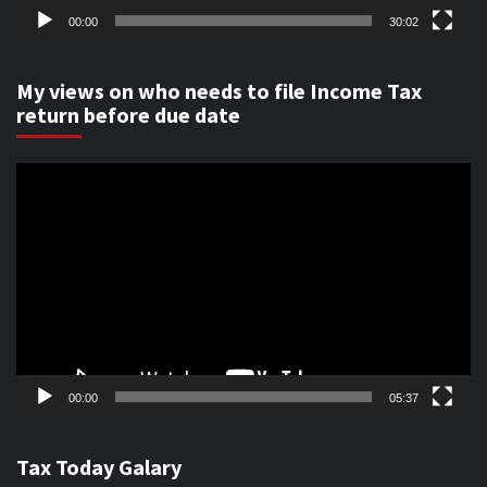
00:00
30:02
My views on who needs to file Income Tax
return before due date
Video
Player
00:00
05:37
Tax Today Galary