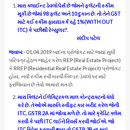
મારા ક્લાઈન્ટ ડેવલોપેર્સ છે જેમને ફ્લૅટની સ્કીમ
મૂકી છે જેમાં 98 ફ્લૅટ અને 10 દુકાન છે. તો તેને GST
માટે કઈ સ્કીમ ફાયદાકર્ક રહે 1%(WITH OUT
ITC) કે પછીથી રેગ્યુલર?.
સંદીપ પટેલ
જવાબ
:- 01.04.2019 બાદના પ્રોજેકટ માટે જ્યાં સુધી
પરિપત્ર હેઠળ જાહેર કરેલ REP (Real Estate Project)
કે RREP (Residential Real Estate Project) પ્રોજેકટ
હોય, નવી સ્કીમ સ્વીકારવી બિલ્ડર-ડેવલોપર માટે
ફરજિયાત છે તેવો અમારો મત છે.
મારા ક્લિંટને ઈલેક્ટ્રિકલ માલ કોન્ટ્રાક્ટનો ધંધો
કરે છે. તેઓએ મારુતિ સ્વીફટ કાર ખરીદ કરેલ જેની
ITC, GSTR 2A માં જોવા મળે છે. તો મારે ક્રેડિટ ક્લેમ
કરવી કે પછી ITC લઈને રિવર્સ કરવી જોઈએ. જો
ITC રિવેસ કરવાની થાય તો GSTR 3B ના ક્યાં