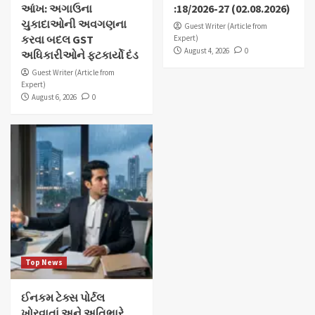
આંખ: અગાઉના
:18/2026-27 (02.08.2026)
ચુકાદાઓની અવગણના
Guest Writer (Article from
કરવા બદલ GST
Expert)
August 4, 2026
0
અધિકારીઓને ફટકાર્યો દંડ
Guest Writer (Article from
Expert)
August 6, 2026
0
Top News
ઈનકમ ટેક્સ પોર્ટલ
ખોરવાતાં અને અતિભારે