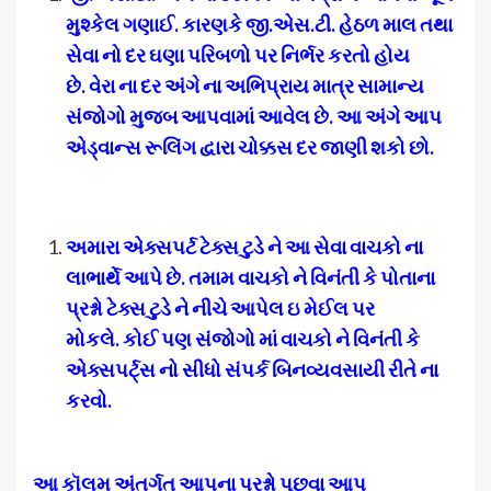
મુશ્કેલ ગણાઈ
.
કારણકે જી
.
એસ
.
ટી
.
હેઠળ માલ તથા
સેવા નો દર ઘણા પરિબળો પર નિર્ભર કરતો હોય
છે
.
વેરા ના દર અંગે ના અભિપ્રાય માત્ર સામાન્ય
સંજોગો મુજબ આપવામાં આવેલ છે
.
આ અંગે આપ
એડ્વાન્સ રૂલિંગ દ્વારા ચોક્કસ દર જાણી શકો છો
.
અમારા એક્સપર્ટ ટેક્સ ટુડે ને આ સેવા વાચકો ના
લાભાર્થે આપે છે
.
તમામ વાચકો ને વિનંતી કે પોતાના
પ્રશ્નો ટેક્સ ટુડે ને નીચે આપેલ ઇ મેઈલ પર
મોકલે
.
કોઈ પણ સંજોગો માં વાચકો ને વિનંતી કે
એક્સપર્ટ્સ નો સીધો સંપર્ક બિનવ્યવસાયી રીતે ના
કરવો
.
આ કૉલમ અંતર્ગત આપના પ્રશ્નો પૂછવા આપ