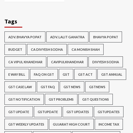
Tags
ADV. BHAVYA POPAT
ADV. LALIT GANATRA
BHAVYA POPAT
BUDGET
CA DIVYESH SODHA
CA MONISH SHAH
CA VIPUL KHANDHAR
CAVIPULKHANDHAR
DIVYESH SODHA
E WAY BILL
FAQ ON GST
GST
GST ACT
GST ANNUAL
GST CASE LAW
GST FAQ
GST NEWS
GSTNEWS
GST NOTIFICATION
GST PROBLEMS
GST QUESTIONS
GST UPDATE
GSTUPDATE
GST UPDATES
GSTUPDATES
GST WEEKLY UPDATES
GUJARAT HIGH COURT
INCOME TAX