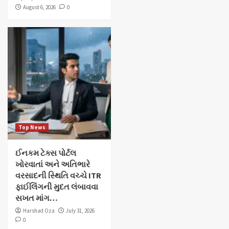
August 6, 2026
0
Top News
ઈનકમ ટેક્સ પોર્ટલ
ખોરવાતાં અને અતિભારે
વરસાદની સ્થિતિ વચ્ચે ITR
ફાઈલિંગની મુદત લંબાવવા
સખત માંગ…
Harshad Oza
July 31, 2026
0