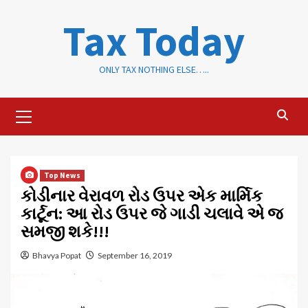
Skip
Tax Today
to
content
ONLY TAX NOTHING ELSE…..
Primary
Menu
Top News
કોડીનાર વેરાવળ રોડ ઉપર એક માર્મિક
કાર્ટૂન: આ રોડ ઉપર જે ગાડી ચલાવે એ જ
સમજી શકે!!!
Bhavya Popat
September 16, 2019