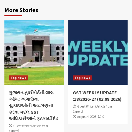
More Stories
Top News
Top News
ગુજરાત હાઈકોર્ટની લાલ
GST WEEKLY UPDATE
આંખ: અગાઉના
:18/2026-27 (02.08.2026)
ચુકાદાઓની અવગણના
Guest Writer (Article from
કરવા બદલ GST
Expert)
August 4, 2026
0
અધિકારીઓને ફટકાર્યો દંડ
Guest Writer (Article from
Expert)