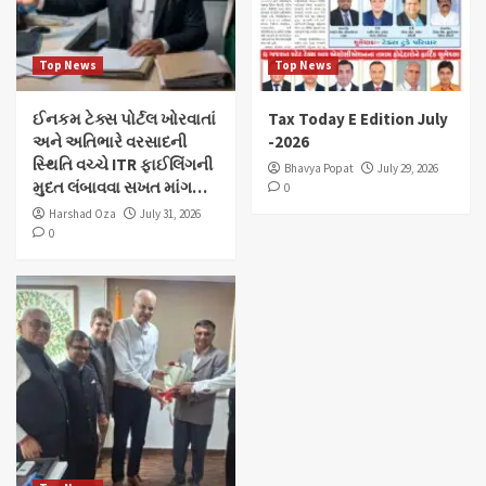
Top News
Top News
ઈનકમ ટેક્સ પોર્ટલ ખોરવાતાં
Tax Today E Edition July
અને અતિભારે વરસાદની
-2026
સ્થિતિ વચ્ચે ITR ફાઈલિંગની
Bhavya Popat
July 29, 2026
મુદત લંબાવવા સખત માંગ…
0
Harshad Oza
July 31, 2026
0