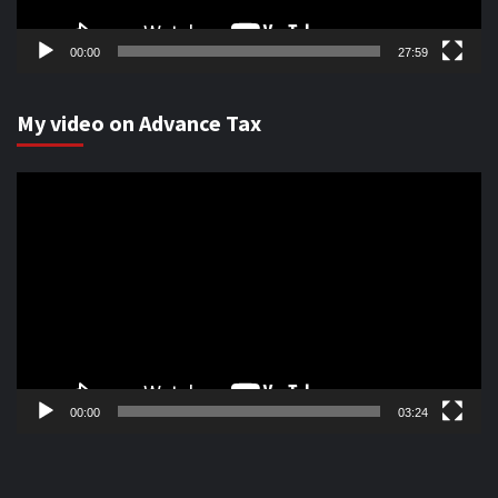
00:00
27:59
My video on Advance Tax
Video
Player
00:00
03:24