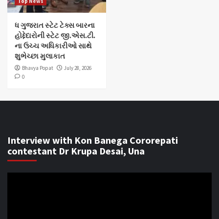
Top News
ધ ગુજરાત સ્ટેટ ટેક્સ બારના
હોદ્દેદારોની સ્ટેટ જી.એસ.ટી.
ના ઉચ્ચ અધિકારીઓ સાથે
શુભેચ્છા મુલાકાત
Bhavya Popat
July 28, 2026
0
Interview with Kon Banega Cororepati
contestant Dr Krupa Desai, Una
Video
Player