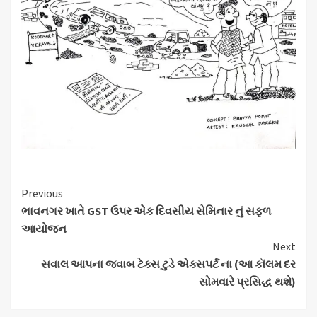
Continue
Previous
ભાવનગર ખાતે GST ઉપર એક દિવસીય સેમિનાર નું સફળ
Reading
આયોજન
Next
સવાલ આપના જવાબ ટેક્સ ટુડે એક્સપર્ટ ના (આ કૉલમ દર
સોમવારે પ્રસિદ્ધ થશે)