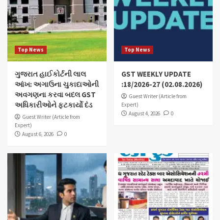
Top News
Top News
ગુજરાત હાઈકોર્ટની લાલ
GST WEEKLY UPDATE
આંખ: અગાઉના ચુકાદાઓની
:18/2026-27 (02.08.2026)
અવગણના કરવા બદલ GST
Guest Writer (Article from
અધિકારીઓને ફટકાર્યો દંડ
Expert)
August 4, 2026
0
Guest Writer (Article from
Expert)
August 6, 2026
0