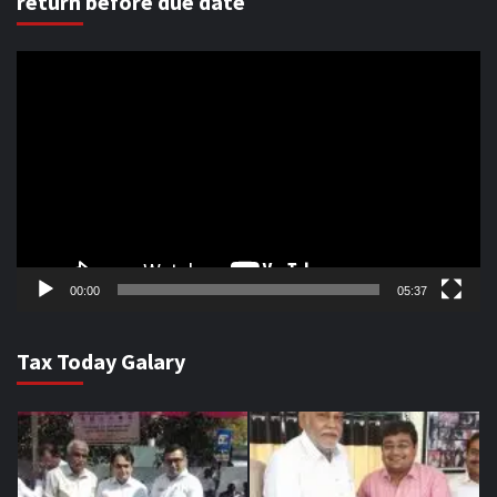
return before due date
Video
Player
00:00
05:37
Tax Today Galary