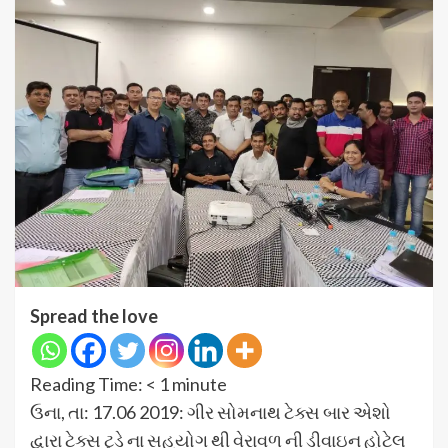
Spread the love
Reading Time:
< 1
minute
ઉના, તા: 17.06 2019: ગીર સોમનાથ ટેક્સ બાર એશો
દ્વારા ટેક્સ ટુડે ના સહયોગ થી વેરાવળ ની ડીવાઇન હોટેલ