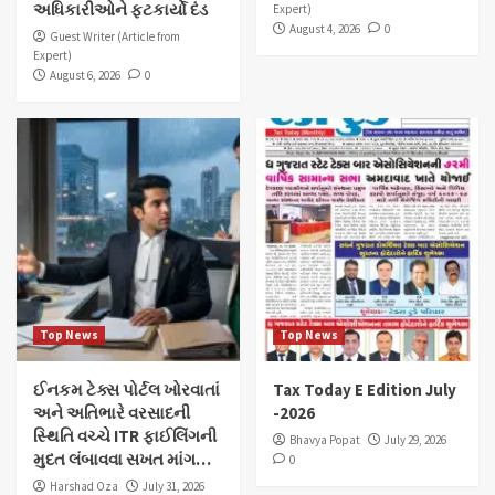
અધિકારીઓને ફટકાર્યો દંડ
Expert)
August 4, 2026
0
Guest Writer (Article from
Expert)
August 6, 2026
0
Top News
Top News
ઈનકમ ટેક્સ પોર્ટલ ખોરવાતાં
Tax Today E Edition July
અને અતિભારે વરસાદની
-2026
સ્થિતિ વચ્ચે ITR ફાઈલિંગની
Bhavya Popat
July 29, 2026
મુદત લંબાવવા સખત માંગ…
0
Harshad Oza
July 31, 2026