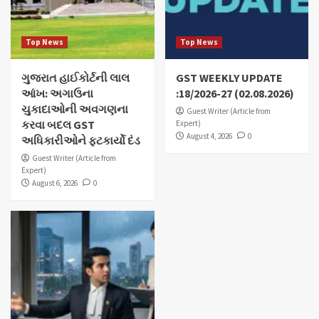
Top News
Top News
ગુજરાત હાઈકોર્ટની લાલ
GST WEEKLY UPDATE
આંખ: અગાઉના
:18/2026-27 (02.08.2026)
ચુકાદાઓની અવગણના
Guest Writer (Article from
કરવા બદલ GST
Expert)
August 4, 2026
0
અધિકારીઓને ફટકાર્યો દંડ
Guest Writer (Article from
Expert)
August 6, 2026
0