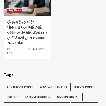
Top News
ઈનકમ ટેક્સ પોર્ટલ
ખોરવાતાં અને અતિભારે
વરસાદની સ્થિતિ વચ્ચે ITR
ફાઈલિંગની મુદત લંબાવવા
સખત માંગ…
Harshad Oza
July 31, 2026
0
Tags
ADV. BHAVYA POPAT
ADV. LALIT GANATRA
BHAVYA POPAT
BUDGET
CA DIVYESH SODHA
CA MONISH SHAH