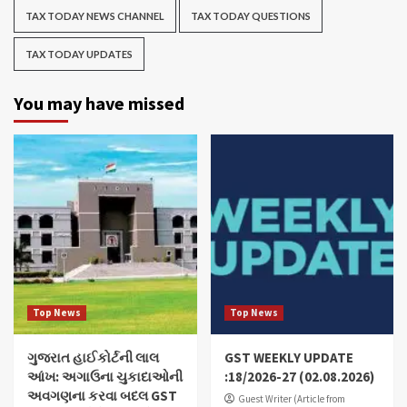
TAX TODAY NEWS CHANNEL
TAX TODAY QUESTIONS
TAX TODAY UPDATES
You may have missed
Top News
Top News
ગુજરાત હાઈકોર્ટની લાલ
GST WEEKLY UPDATE
આંખ: અગાઉના ચુકાદાઓની
:18/2026-27 (02.08.2026)
અવગણના કરવા બદલ GST
Guest Writer (Article from