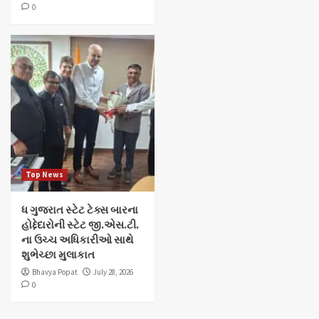
0
Top News
ધ ગુજરાત સ્ટેટ ટેક્સ બારના
હોદ્દેદારોની સ્ટેટ જી.એસ.ટી.
ના ઉચ્ચ અધિકારીઓ સાથે
શુભેચ્છા મુલાકાત
Bhavya Popat
July 28, 2026
0