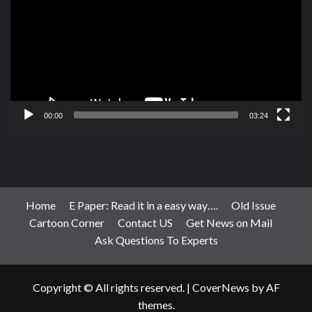
00:00
03:24
Home
E Paper: Read it in a easy way….
Old Issue
Cartoon Corner
Contact US
Get News on Mail
Ask Questions To Experts
Copyright © All rights reserved.
|
CoverNews
by AF
themes.