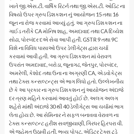
ખાતે જી.એસ.ટી. વાર્ષિક રિટર્ન તથા જી.એસ.ટી. ઓડિટ ના
વિષયો ઉપર ગ્રુપ ડિશકશન નું આયોજન 15 તથા 16
જૂન ના રોજ કરવામાં આવ્યું હતું. આ ગ્રુપ ડિશકશન ના
ગાઈડ તરીકે CA મોનિષ શાહ, અમદાવાદ તથા CA દિવ્યેશ
સોઢા, પોરબંદર દએ સેવા આપી હતી. GSTR 9 તથા 9C
વિશે ના વિવિધ પાસાઓ ઉપર ડેલીગેટ્સ દ્વારા ચર્ચા
કરવામાં આવી હતી. આ ગ્રુપ ડિશકશન માં વેરાવળ
ઉપરાંત અમદાવાદ, બરોડા, જૂનાગઢ, જેતપુર, પોરબંદર,
અમરેલી, કેશોદ તથા ઉના ના અગ્રણી CA, એડવોકેટ્સ
તથા ટેક્સ કન્સલ્ટન્ટ્સ એ ભાગ લિધો હતો. ઉલ્લેખનીય
છે કે આ પ્રકાર ના ગ્રુપ ડિશકશન નું આયોજન અંદાજે
દર ત્રણ મહિને કરવામાં આવતું હોઈ છે. અલગ અલગ
શહેરો માંથી અંદાજે 30 થી 40 ડેલીગેટ્સ આ ચર્ચામાં ભાગ
લેતા હોય છે. આ સેમિનાર ને સફળ બનાવવા વેરાવળ ના
ટેક્સ કન્સલ્ટન્ટ હરીશ સવજીયાણી, ગિરધર હિરપરા વી.
એ જહેમત ઉઠાવી હતી. ભવ્ય પોપટ, એડિટર ટેક્સ ટુડે