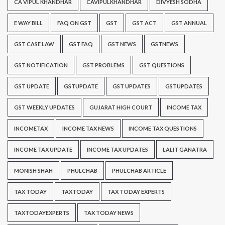
CA VIPUL KHANDHAR
CAVIPULKHANDHAR
DIVYESH SODHA
E WAY BILL
FAQ ON GST
GST
GST ACT
GST ANNUAL
GST CASE LAW
GST FAQ
GST NEWS
GSTNEWS
GST NOTIFICATION
GST PROBLEMS
GST QUESTIONS
GST UPDATE
GSTUPDATE
GST UPDATES
GSTUPDATES
GST WEEKLY UPDATES
GUJARAT HIGH COURT
INCOME TAX
INCOMETAX
INCOME TAX NEWS
INCOME TAX QUESTIONS
INCOME TAX UPDATE
INCOME TAX UPDATES
LALIT GANATRA
MONISH SHAH
PHULCHAB
PHULCHAB ARTICLE
TAX TODAY
TAXTODAY
TAX TODAY EXPERTS
TAXTODAYEXPERTS
TAX TODAY NEWS