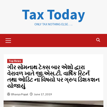
Skip
Tax Today
to
content
ONLY TAX NOTHING ELSE…..
Primary
Menu
Top News
ગીર સોમનાથ ટેક્સ બાર એશો દ્વારા
વેરાવળ ખાતે જી.એસ.ટી. વાર્ષિક રિટર્ન
તથા ઓડિટ ના વિષયો પર ગ્રુપ ડિશકશન
યોજાયું
Bhavya Popat
June 17, 2019