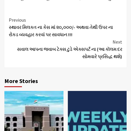
Continue
Previous
સ્થાવર મિલકત ના કેસ માં ૨૦,૦૦૦/- અથવા તેથી ઉપર ના
Reading
રોકડ વ્યવહાર કરવાં પર સાવધાન !!!
Next
સવાલ આપના જવાબ ટેક્સ ટુડે એક્સપર્ટ ના (આ કૉલમ દર
સોમવારે પ્રસિદ્ધ થશે)
More Stories