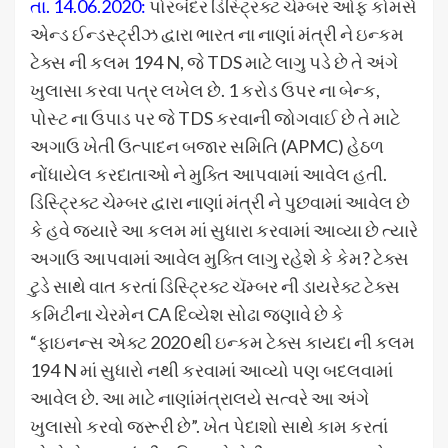
તા. 14.06.2020:
પોરબંદર ડિસ્ટ્રિક્ટ ચેમ્બર ઓફ કોમર્સ
એન્ડ ઈન્ડસ્ટ્રીઝ દ્વારા ભારત ના નાણાં મંત્રી ને ઇન્કમ
ટેક્સ ની કલમ 194 N, જે TDS માટે લાગુ પડે છે તે અંગે
ખુલાસા કરવા પત્ર લખેલ છે. 1 કરોડ ઉપર ના બેન્ક,
પોસ્ટ ના ઉપાડ પર જે TDS કરવાની જોગવાઈ છે તે માટે
અગાઉ ખેતી ઉત્પાદન બજાર સમિતિ (APMC) હેઠળ
નોંધાયેલ કરદાતાઓ ને મુક્તિ આપવામાં આવેલ હતી.
ડિસ્ટ્રિક્ટ ચેમ્બર દ્વારા નાણાં મંત્રી ને પુછવામાં આવેલ છે
કે હવે જ્યારે આ કલમ માં સુધારા કરવામાં આવ્યા છે ત્યારે
અગાઉ આપવામાં આવેલ મુક્તિ લાગુ રહેશે કે કેમ? ટેક્સ
ટુડે સાથે વાત કરતાં ડિસ્ટ્રિક્ટ ચૅમ્બર ની ડાયરેક્ટ ટેક્સ
કમિટીના ચેરમેન CA દિવ્યેશ સોઢા જણાવે છે કે
“ફાઇનન્સ એક્ટ 2020 થી ઇન્કમ ટેક્સ કાયદા ની કલમ
194 N માં સુધારો નથી કરવામાં આવ્યો પણ બદલવામાં
આવેલ છે. આ માટે નાણાંમંત્રાલયે સત્વરે આ અંગે
ખુલાસો કરવો જરૂરી છે”. ખેત પેદાશો સાથે કામ કરતાં