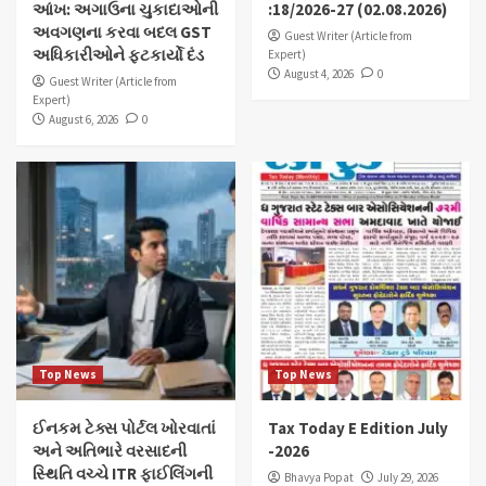
આંખ: અગાઉના ચુકાદાઓની
:18/2026-27 (02.08.2026)
અવગણના કરવા બદલ GST
Guest Writer (Article from
અધિકારીઓને ફટકાર્યો દંડ
Expert)
August 4, 2026
0
Guest Writer (Article from
Expert)
August 6, 2026
0
Top News
Top News
ઈનકમ ટેક્સ પોર્ટલ ખોરવાતાં
Tax Today E Edition July
અને અતિભારે વરસાદની
-2026
સ્થિતિ વચ્ચે ITR ફાઈલિંગની
Bhavya Popat
July 29, 2026