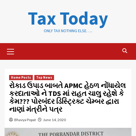
Skip
Tax Today
to
content
ONLY TAX NOTHING ELSE…..
Primary
Menu
Home Posts
Top News
રોકાડ ઉપાડ બાબતે APMC હેઠળ નોંધાયેલ
કરદાતાઓ ને TDS માં રાહત ચાલુ રહેશે કે
કેમ??? પોરબંદર ડિસ્ટ્રિક્ટ ચેમ્બર દ્વારા
નાણાં મંત્રીને પત્ર
Bhavya Popat
June 14, 2020