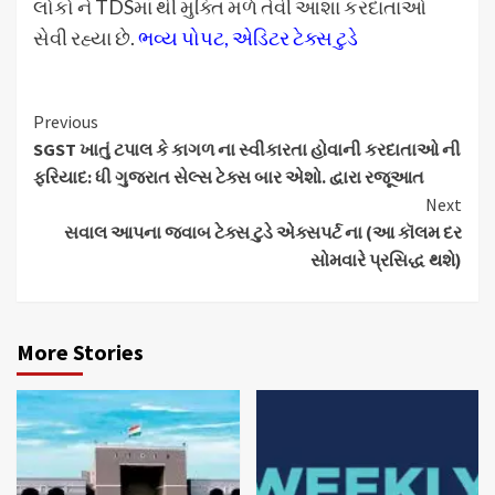
લોકો ને TDSમાં થી મુક્તિ મળે તેવી આશા કરદાતાઓ
સેવી રહ્યા છે.
ભવ્ય પોપટ, એડિટર ટેક્સ ટુડે
Continue
Previous
SGST ખાતું ટપાલ કે કાગળ ના સ્વીકારતા હોવાની કરદાતાઓ ની
Reading
ફરિયાદ: ધી ગુજરાત સેલ્સ ટેક્સ બાર એશો. દ્વારા રજૂઆત
Next
સવાલ આપના જવાબ ટેક્સ ટુડે એક્સપર્ટ ના (આ કૉલમ દર
સોમવારે પ્રસિદ્ધ થશે)
More Stories