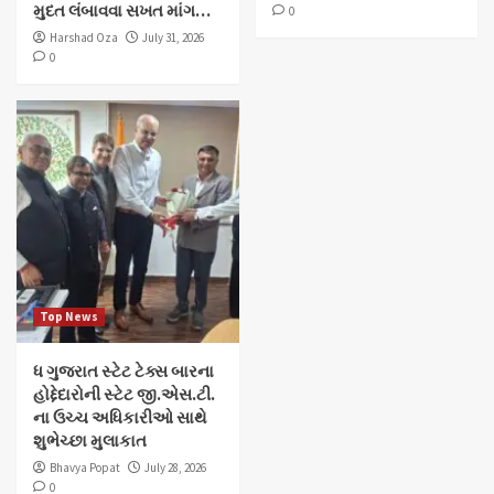
મુદત લંબાવવા સખત માંગ…
0
Harshad Oza
July 31, 2026
0
Top News
ધ ગુજરાત સ્ટેટ ટેક્સ બારના
હોદ્દેદારોની સ્ટેટ જી.એસ.ટી.
ના ઉચ્ચ અધિકારીઓ સાથે
શુભેચ્છા મુલાકાત
Bhavya Popat
July 28, 2026
0