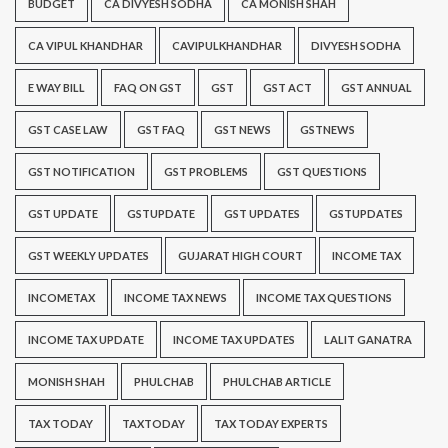
BUDGET
CA DIVYESH SODHA
CA MONISH SHAH
CA VIPUL KHANDHAR
CAVIPULKHANDHAR
DIVYESH SODHA
E WAY BILL
FAQ ON GST
GST
GST ACT
GST ANNUAL
GST CASE LAW
GST FAQ
GST NEWS
GSTNEWS
GST NOTIFICATION
GST PROBLEMS
GST QUESTIONS
GST UPDATE
GSTUPDATE
GST UPDATES
GSTUPDATES
GST WEEKLY UPDATES
GUJARAT HIGH COURT
INCOME TAX
INCOMETAX
INCOME TAX NEWS
INCOME TAX QUESTIONS
INCOME TAX UPDATE
INCOME TAX UPDATES
LALIT GANATRA
MONISH SHAH
PHULCHAB
PHULCHAB ARTICLE
TAX TODAY
TAXTODAY
TAX TODAY EXPERTS