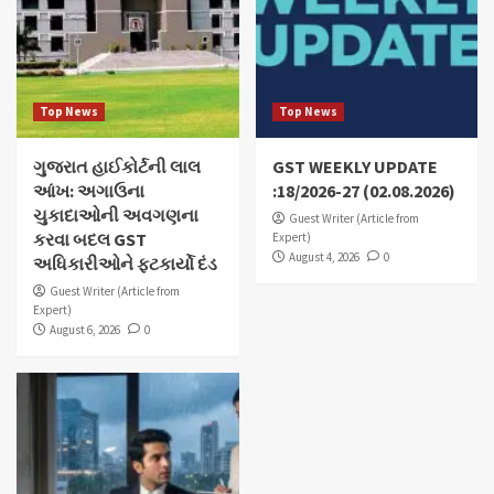
Top News
Top News
ગુજરાત હાઈકોર્ટની લાલ
GST WEEKLY UPDATE
આંખ: અગાઉના
:18/2026-27 (02.08.2026)
ચુકાદાઓની અવગણના
Guest Writer (Article from
કરવા બદલ GST
Expert)
August 4, 2026
0
અધિકારીઓને ફટકાર્યો દંડ
Guest Writer (Article from
Expert)
August 6, 2026
0