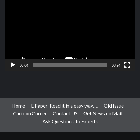
Video
Player
00:00
03:24
Home
E Paper: Read it in a easy way….
Old Issue
Cartoon Corner
Contact US
Get News on Mail
Ask Questions To Experts