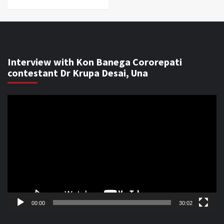
Interview with Kon Banega Cororepati
contestant Dr Krupa Desai, Una
Video
Player
00:00
30:02