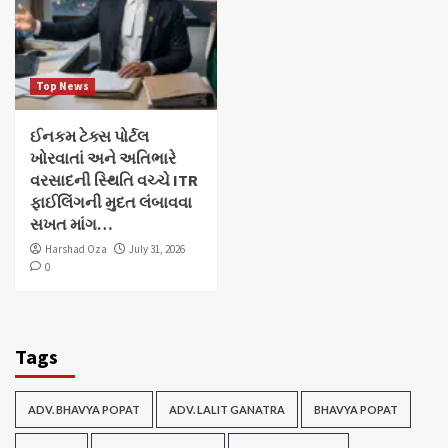
Top News
ઈનકમ ટેક્સ પોર્ટલ
ખોરવાતાં અને અતિભારે
વરસાદની સ્થિતિ વચ્ચે ITR
ફાઈલિંગની મુદત લંબાવવા
સખત માંગ…
Harshad Oza
July 31, 2026
0
Tags
ADV. BHAVYA POPAT
ADV. LALIT GANATRA
BHAVYA POPAT