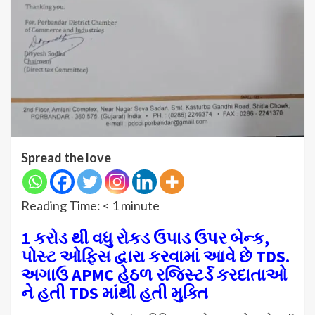
Spread the love
Reading Time:
< 1
minute
1 કરોડ થી વધુ રોકડ ઉપાડ ઉપર બેન્ક,
પોસ્ટ ઓફિસ દ્વારા કરવામાં આવે છે TDS.
અગાઉ APMC હેઠળ રજિસ્ટર્ડ કરદાતાઓ
ને હતી TDS માંથી હતી મુક્તિ