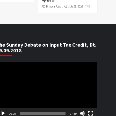
મુલાકાત
Bhavya Popat
July 28, 2026
0
he Sunday Debate on Input Tax Credit, Dt.
9.09.2018
ideo
ayer
00:00
27:59