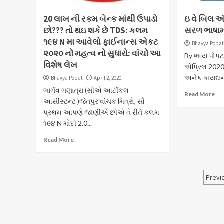
20 લાખ ની રકમ બેન્ક માંથી ઉપાડો
ઇ વે બિલ અંગ
છો??? તો થઇ શકે છે TDS: કલમ
સરળ ભાષામા
૧૯૪ N મા આવેલો ફાઈનાન્સ એકટ
Bhavya Popa
૨૦૨૦ નો મહત્વ નો સુધારો: વાંચો આ
By ભવ્ય પોપટ,
વિશેષ લેખ
એપ્રિલ 2020
અનેક કાયદાન
Bhavya Popat
April 2, 2020
ભાર્ગવ ગણાત્રા (સીએ આર્ટીકલ
Read More
આસીસ્ટન્ટ )જેતપુર વાંચક મિત્રો, સૌ
પ્રથમ આપણે જાણીએ છીએ તે રીતે કલમ
૧૯૪ N મોદી 2.0...
Read More
Po
Previ
pa