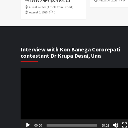
અધિકારીઓને ફટકાર્યો દંડ
August 4, 2026
0
Guest Writer (Article from Expert)
August 6, 2026
0
Interview with Kon Banega Cororepati
contestant Dr Krupa Desai, Una
Video
Player
00:00
30:02