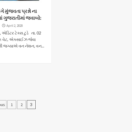
ે મુંજવતા પ્રશ્નો ના
ં ગુજરાતીમાં જવાબો:
t
April 2, 2020
 એડિટર ટેક્સ ટુડે તા. 02
: વેટ, એક્સાઈઝ જેવા
ી જગ્યાએ વન નેશન, વન...
sts
ous
1
2
3
gination