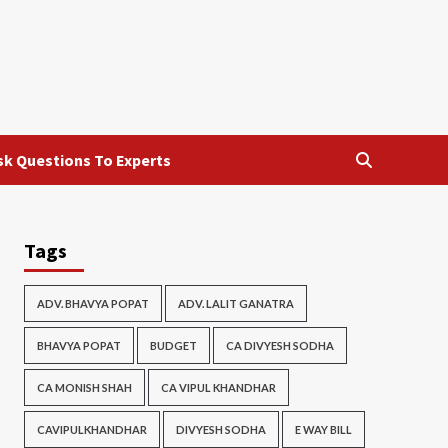
sk Questions To Experts
Tags
ADV. BHAVYA POPAT
ADV. LALIT GANATRA
BHAVYA POPAT
BUDGET
CA DIVYESH SODHA
CA MONISH SHAH
CA VIPUL KHANDHAR
CAVIPULKHANDHAR
DIVYESH SODHA
E WAY BILL