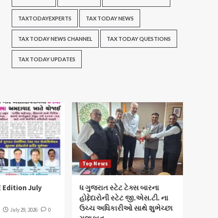
TAXTODAYEXPERTS
TAX TODAY NEWS
TAX TODAY NEWS CHANNEL
TAX TODAY QUESTIONS
TAX TODAY UPDATES
Top News
 Edition July
ધ ગુજરાત સ્ટેટ ટેક્સ બારના
હોદ્દેદારોની સ્ટેટ જી.એસ.ટી. ના
ઉચ્ચ અધિકારીઓ સાથે શુભેચ્છા
July 29, 2026
0