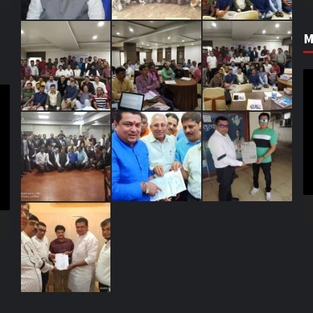
M
V
Pl