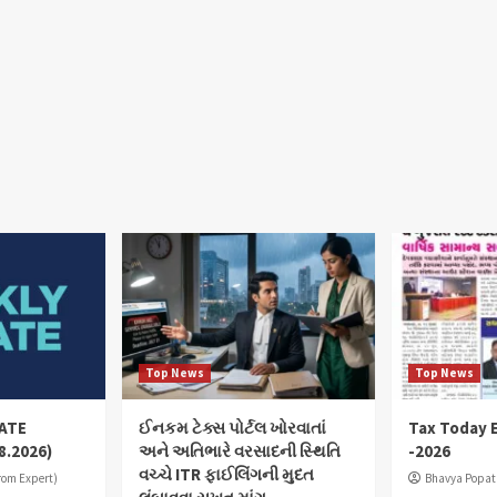
Top News
Top News
ATE
ઈનકમ ટેક્સ પોર્ટલ ખોરવાતાં
Tax Today E
8.2026)
અને અતિભારે વરસાદની સ્થિતિ
-2026
વચ્ચે ITR ફાઈલિંગની મુદત
from Expert)
Bhavya Popat