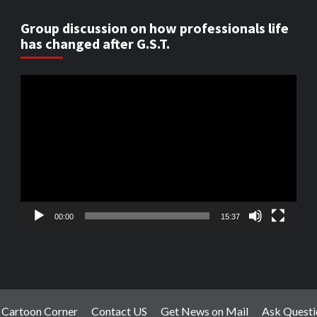
Group discussion on how professionals life
has changed after G.S.T.
Video
Player
00:00
15:37
Cartoon Corner
Contact US
Get News on Mail
Ask Questi