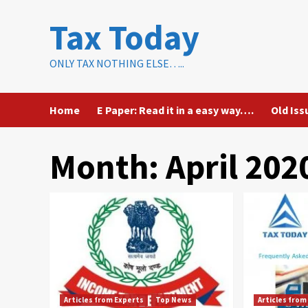
Skip
Tax Today
to
content
ONLY TAX NOTHING ELSE…..
Home
E Paper: Read it in a easy way….
Old Iss
Month:
April 202
Articles from Experts
Top News
Articles from