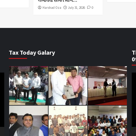
લંબાવવા સખત માંગ…
Harshad Oza
July 31, 2026
0
Tax Today Galary
T
0
V
Pl