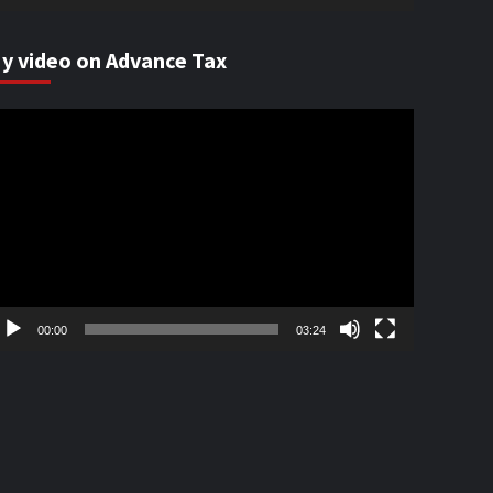
y video on Advance Tax
ideo
ayer
00:00
03:24