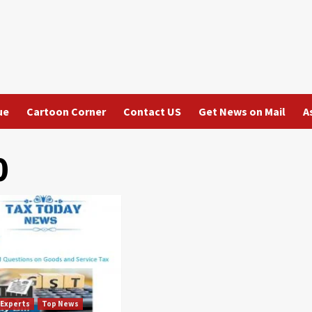
ue
Cartoon Corner
Contact US
Get News on Mail
A
0
 Experts
Top News