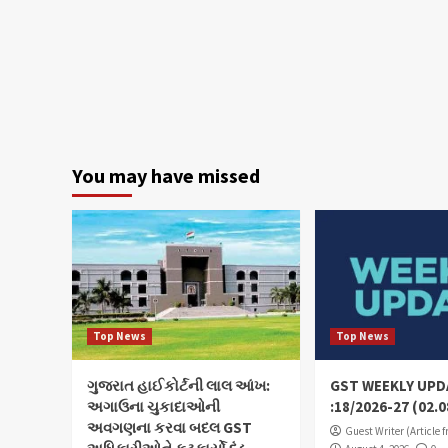
You may have missed
Top News
Top News
ગુજરાત હાઈકોર્ટની લાલ આંખ:
GST WEEKLY UPD
અગાઉના ચુકાદાઓની
:18/2026-27 (02.0
અવગણના કરવા બદલ GST
Guest Writer (Article 