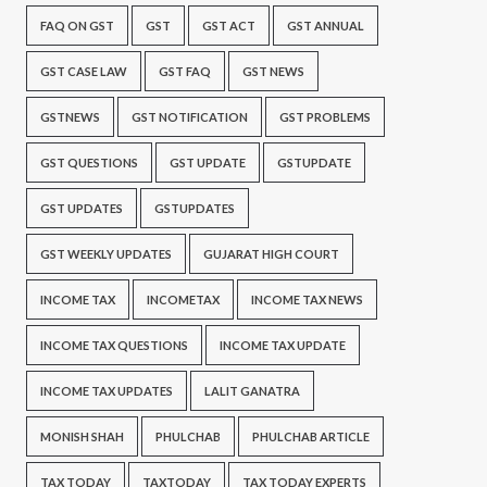
FAQ ON GST
GST
GST ACT
GST ANNUAL
GST CASE LAW
GST FAQ
GST NEWS
GSTNEWS
GST NOTIFICATION
GST PROBLEMS
GST QUESTIONS
GST UPDATE
GSTUPDATE
GST UPDATES
GSTUPDATES
GST WEEKLY UPDATES
GUJARAT HIGH COURT
INCOME TAX
INCOMETAX
INCOME TAX NEWS
INCOME TAX QUESTIONS
INCOME TAX UPDATE
INCOME TAX UPDATES
LALIT GANATRA
MONISH SHAH
PHULCHAB
PHULCHAB ARTICLE
TAX TODAY
TAXTODAY
TAX TODAY EXPERTS