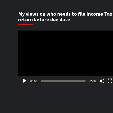
My views on who needs to file Income Tax
return before due date
Video
Player
00:00
05:37