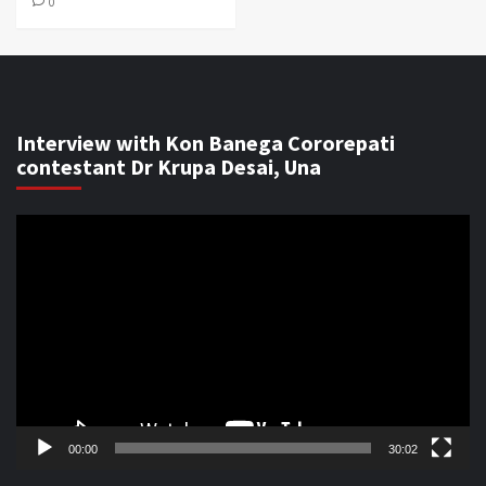
0
Interview with Kon Banega Cororepati
contestant Dr Krupa Desai, Una
Video
Player
00:00
30:02