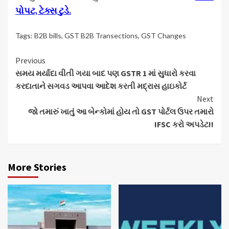
પોપટ, ટેક્સ ટુડે.
Tags:
B2B bills
,
GST B2B Transections
,
GST Changes
Continue
Previous
સમય મર્યાદા વીતી ગયા બાદ પણ GSTR 1 માં સુધારો કરવા
Reading
કરદાતાને સગવડ આપવા આદેશ કરતી મદ્રાસ હાઇકોર્ટ
Next
જો તમારું ખાતું આ બેન્કોમાં હોય તો GST પોર્ટલ ઉપર તમારો
IFSC કરો અપડેટ!!
More Stories