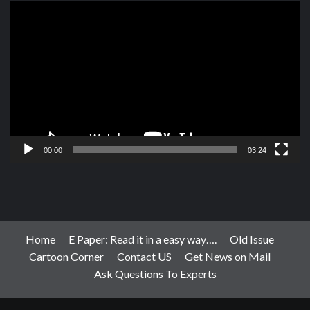
Video
Player
00:00
03:24
Home
E Paper: Read it in a easy way….
Old Issue
Cartoon Corner
Contact US
Get News on Mail
Ask Questions To Experts