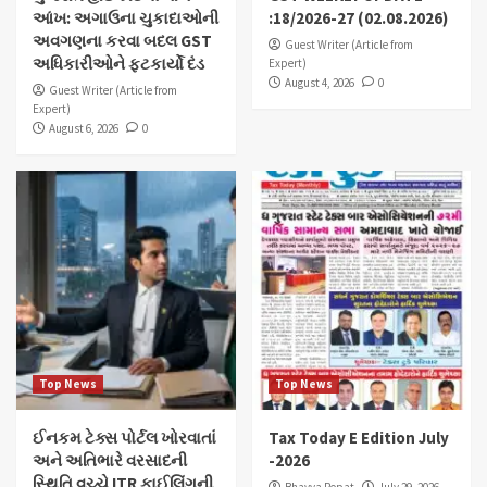
આંખ: અગાઉના ચુકાદાઓની
:18/2026-27 (02.08.2026)
અવગણના કરવા બદલ GST
Guest Writer (Article from
અધિકારીઓને ફટકાર્યો દંડ
Expert)
August 4, 2026
0
Guest Writer (Article from
Expert)
August 6, 2026
0
Top News
Top News
ઈનકમ ટેક્સ પોર્ટલ ખોરવાતાં
Tax Today E Edition July
અને અતિભારે વરસાદની
-2026
સ્થિતિ વચ્ચે ITR ફાઈલિંગની