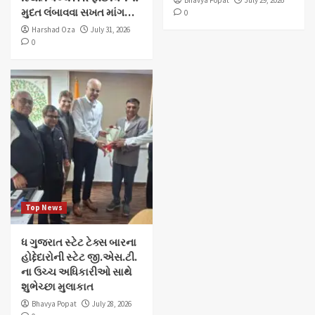
Bhavya Popat
July 29, 2026
મુદત લંબાવવા સખત માંગ…
0
Harshad Oza
July 31, 2026
0
Top News
ધ ગુજરાત સ્ટેટ ટેક્સ બારના
હોદ્દેદારોની સ્ટેટ જી.એસ.ટી.
ના ઉચ્ચ અધિકારીઓ સાથે
શુભેચ્છા મુલાકાત
Bhavya Popat
July 28, 2026