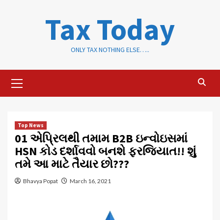
Skip
Tax Today
to
content
ONLY TAX NOTHING ELSE…..
Primary
Menu
Top News
01 એપ્રિલથી તમામ B2B ઇન્વોઇસમાં
HSN કોડ દર્શાવવો બનશે ફરજિયાત!! શું
તમે આ માટે તૈયાર છો???
Bhavya Popat
March 16, 2021