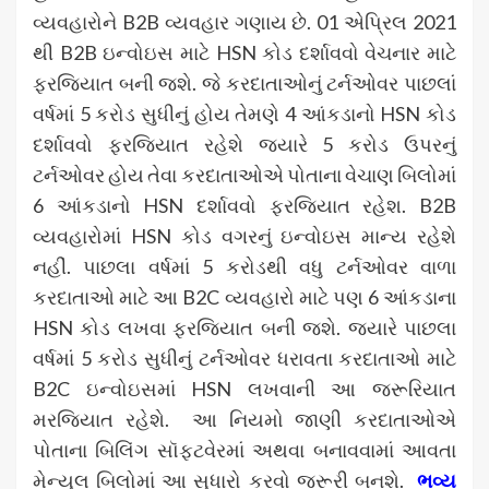
વ્યવહારોને B2B વ્યવહાર ગણાય છે. 01 એપ્રિલ 2021
થી B2B ઇન્વોઇસ માટે HSN કોડ દર્શાવવો વેચનાર માટે
ફરજિયાત બની જશે. જે કરદાતાઓનું ટર્નઓવર પાછલાં
વર્ષમાં 5 કરોડ સુધીનું હોય તેમણે 4 આંકડાનો HSN કોડ
દર્શાવવો ફરજિયાત રહેશે જ્યારે 5 કરોડ ઉપરનું
ટર્નઓવર હોય તેવા કરદાતાઓએ પોતાના વેચાણ બિલોમાં
6 આંકડાનો HSN દર્શાવવો ફરજિયાત રહેશ. B2B
વ્યવહારોમાં HSN કોડ વગરનું ઇન્વોઇસ માન્ય રહેશે
નહીં. પાછલા વર્ષમાં 5 કરોડથી વધુ ટર્નઓવર વાળા
કરદાતાઓ માટે આ B2C વ્યવહારો માટે પણ 6 આંકડાના
HSN કોડ લખવા ફરજિયાત બની જશે. જ્યારે પાછલા
વર્ષમાં 5 કરોડ સુધીનું ટર્નઓવર ધરાવતા કરદાતાઓ માટે
B2C ઇન્વોઇસમાં HSN લખવાની આ જરૂરિયાત
મરજિયાત રહેશે. આ નિયમો જાણી કરદાતાઓએ
પોતાના બિલિંગ સૉફ્ટવેરમાં અથવા બનાવવામાં આવતા
મેન્યુલ બિલોમાં આ સુધારો કરવો જરૂરી બનશે.
ભવ્ય