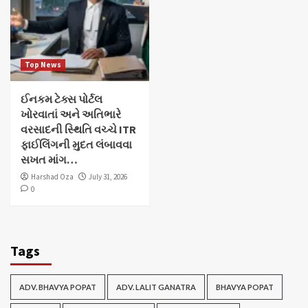
Top News
ઈનકમ ટેક્સ પોર્ટલ
ખોરવાતાં અને અતિભારે
વરસાદની સ્થિતિ વચ્ચે ITR
ફાઈલિંગની મુદત લંબાવવા
સખત માંગ…
Harshad Oza
July 31, 2026
0
Tags
ADV. BHAVYA POPAT
ADV. LALIT GANATRA
BHAVYA POPAT