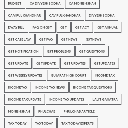
BUDGET
CA DIVYESH SODHA
CA MONISH SHAH
CA VIPUL KHANDHAR
CAVIPULKHANDHAR
DIVYESH SODHA
E WAY BILL
FAQ ON GST
GST
GST ACT
GST ANNUAL
GST CASE LAW
GST FAQ
GST NEWS
GSTNEWS
GST NOTIFICATION
GST PROBLEMS
GST QUESTIONS
GST UPDATE
GSTUPDATE
GST UPDATES
GSTUPDATES
GST WEEKLY UPDATES
GUJARAT HIGH COURT
INCOME TAX
INCOMETAX
INCOME TAX NEWS
INCOME TAX QUESTIONS
INCOME TAX UPDATE
INCOME TAX UPDATES
LALIT GANATRA
MONISH SHAH
PHULCHAB
PHULCHAB ARTICLE
TAX TODAY
TAXTODAY
TAX TODAY EXPERTS