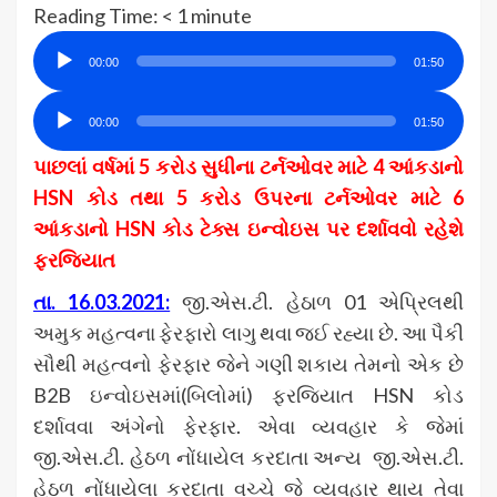
Reading Time:
< 1
minute
Audio
00:00
01:50
Player
Audio
00:00
01:50
Player
પાછલાં વર્ષમાં 5 કરોડ સુધીના ટર્નઓવર માટે 4 આંકડાનો
HSN કોડ તથા 5 કરોડ ઉપરના ટર્નઓવર માટે 6
આંકડાનો HSN કોડ ટેક્સ ઇન્વોઇસ પર દર્શાવવો રહેશે
ફરજિયાત
તા. 16.03.2021:
જી.એસ.ટી. હેઠાળ 01 એપ્રિલથી
અમુક મહત્વના ફેરફારો લાગુ થવા જઈ રહ્યા છે. આ પૈકી
સૌથી મહત્વનો ફેરફાર જેને ગણી શકાય તેમનો એક છે
B2B ઇન્વોઇસમાં(બિલોમાં) ફરજિયાત HSN કોડ
દર્શાવવા અંગેનો ફેરફાર. એવા વ્યવહાર કે જેમાં
જી.એસ.ટી. હેઠળ નોંધાયેલ કરદાતા અન્ય જી.એસ.ટી.
હેઠળ નોંધાયેલા કરદાતા વચ્ચે જે વ્યવહાર થાય તેવા