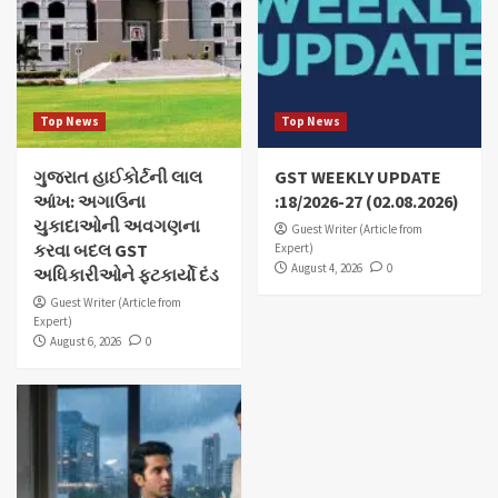
Top News
Top News
ગુજરાત હાઈકોર્ટની લાલ
GST WEEKLY UPDATE
આંખ: અગાઉના
:18/2026-27 (02.08.2026)
ચુકાદાઓની અવગણના
Guest Writer (Article from
કરવા બદલ GST
Expert)
August 4, 2026
0
અધિકારીઓને ફટકાર્યો દંડ
Guest Writer (Article from
Expert)
August 6, 2026
0