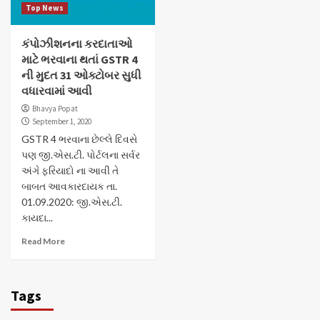
Top News
કંપોઝીશનના કરદાતાઓ
માટે ભરવાના થતાં GSTR 4
ની મુદત 31 ઓક્ટોબર સુધી
વધારવામાં આવી
Bhavya Popat
September 1, 2020
GSTR 4 ભરવાના છેલ્લે દિવસે
પણ જી.એસ.ટી. પોર્ટલના સર્વર
અંગે ફરિયાદો ના આવી તે
બાબત આવકારદાયક તા.
01.09.2020: જી.એસ.ટી.
કાયદા...
Read More
Tags