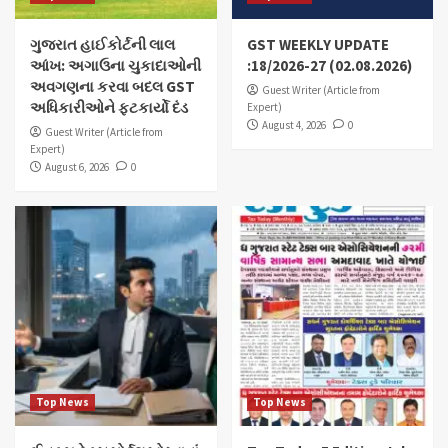
ગુજરાત હાઈકોર્ટની લાલ
GST WEEKLY UPDATE
આંખ: અગાઉના ચુકાદાઓની
:18/2026-27 (02.08.2026)
અવગણના કરવા બદલ GST
Guest Writer (Article from
અધિકારીઓને ફટકાર્યો દંડ
Expert)
August 4, 2026
0
Guest Writer (Article from
Expert)
August 6, 2026
0
Top News
Top News