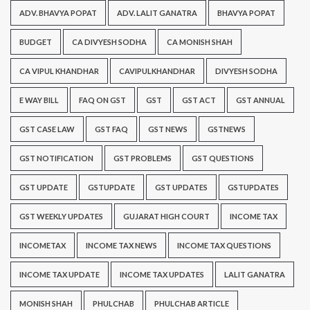
ADV. BHAVYA POPAT
ADV. LALIT GANATRA
BHAVYA POPAT
BUDGET
CA DIVYESH SODHA
CA MONISH SHAH
CA VIPUL KHANDHAR
CAVIPULKHANDHAR
DIVYESH SODHA
E WAY BILL
FAQ ON GST
GST
GST ACT
GST ANNUAL
GST CASE LAW
GST FAQ
GST NEWS
GSTNEWS
GST NOTIFICATION
GST PROBLEMS
GST QUESTIONS
GST UPDATE
GSTUPDATE
GST UPDATES
GSTUPDATES
GST WEEKLY UPDATES
GUJARAT HIGH COURT
INCOME TAX
INCOMETAX
INCOME TAX NEWS
INCOME TAX QUESTIONS
INCOME TAX UPDATE
INCOME TAX UPDATES
LALIT GANATRA
MONISH SHAH
PHULCHAB
PHULCHAB ARTICLE