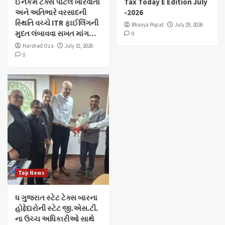
ઈનકમ ટેક્સ પોર્ટલ ખોરવાતાં
Tax Today E Edition July
અને અતિભારે વરસાદની
-2026
સ્થિતિ વચ્ચે ITR ફાઈલિંગની
Bhavya Popat
July 29, 2026
મુદત લંબાવવા સખત માંગ…
0
Harshad Oza
July 31, 2026
0
Top News
ધ ગુજરાત સ્ટેટ ટેક્સ બારના
હોદ્દેદારોની સ્ટેટ જી.એસ.ટી.
ના ઉચ્ચ અધિકારીઓ સાથે