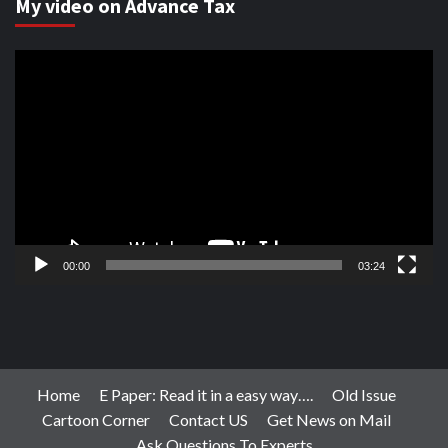
My video on Advance Tax
Video
Player
00:00
03:24
Home
E Paper: Read it in a easy way….
Old Issue
Cartoon Corner
Contact US
Get News on Mail
Ask Questions To Experts