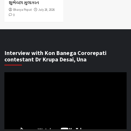
શુભેચ્છા મુલાકાત
Bhavya Popat
July 28, 2026
0
Interview with Kon Banega Cororepati
contestant Dr Krupa Desai, Una
Video
Player