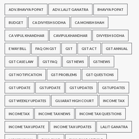
ADV. BHAVYA POPAT
ADV. LALIT GANATRA
BHAVYA POPAT
BUDGET
CA DIVYESH SODHA
CA MONISH SHAH
CA VIPUL KHANDHAR
CAVIPULKHANDHAR
DIVYESH SODHA
E WAY BILL
FAQ ON GST
GST
GST ACT
GST ANNUAL
GST CASE LAW
GST FAQ
GST NEWS
GSTNEWS
GST NOTIFICATION
GST PROBLEMS
GST QUESTIONS
GST UPDATE
GSTUPDATE
GST UPDATES
GSTUPDATES
GST WEEKLY UPDATES
GUJARAT HIGH COURT
INCOME TAX
INCOMETAX
INCOME TAX NEWS
INCOME TAX QUESTIONS
INCOME TAX UPDATE
INCOME TAX UPDATES
LALIT GANATRA