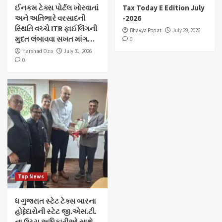
ઈનકમ ટેક્સ પોર્ટલ ખોરવાતાં
Tax Today E Edition July
અને અતિભારે વરસાદની
-2026
સ્થિતિ વચ્ચે ITR ફાઈલિંગની
Bhavya Popat
July 29, 2026
મુદત લંબાવવા સખત માંગ…
0
Harshad Oza
July 31, 2026
0
Top News
ધ ગુજરાત સ્ટેટ ટેક્સ બારના
હોદ્દેદારોની સ્ટેટ જી.એસ.ટી.
ના ઉચ્ચ અધિકારીઓ સાથે