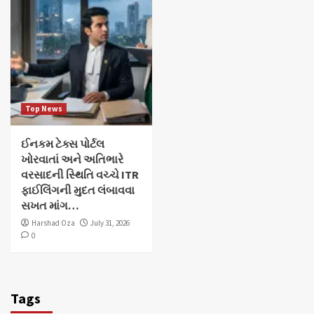
Top News
ઈનકમ ટેક્સ પોર્ટલ
ખોરવાતાં અને અતિભારે
વરસાદની સ્થિતિ વચ્ચે ITR
ફાઈલિંગની મુદત લંબાવવા
સખત માંગ…
Harshad Oza
July 31, 2026
0
Tags