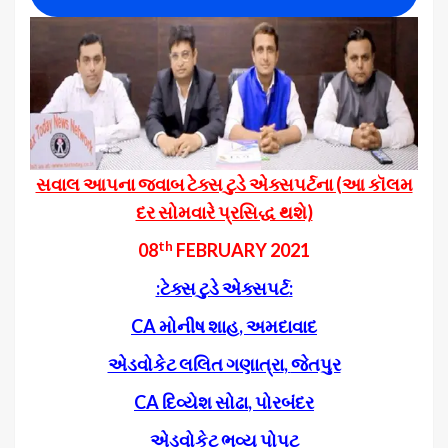
Player
સવાલ આપના જવાબ ટેક્સ ટુડે એક્સપર્ટના (આ કૉલમ
દર સોમવારે પ્રસિદ્ધ થશે)
th
08
FEBRUARY 2021
:
ટેક્સ ટુડે એક્સપર્ટ
:
CA
મોનીષ શાહ
,
અમદાવાદ
એડવોકેટ લલિત ગણાત્રા
,
જેતપુર
CA
દિવ્યેશ સોઢા
,
પોરબંદર
એડવોકેટ ભવ્ય પોપટ