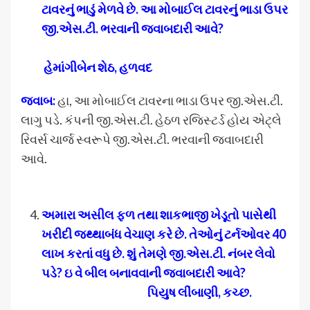
ટાવરનું ભાડું મેળવે છે. આ મોબાઈલ ટાવરનું ભાડા ઉપર
જી.એસ.ટી. ભરવાની જવાબદારી આવે
?
હેમાંગીબેન શેઠ, હળવદ
જવાબ:
હા, આ મોબાઈલ ટાવરના ભાડા ઉપર જી.એસ.ટી.
લાગુ પડે. કંપની જી.એસ.ટી. હેઠળ રજિસ્ટર્ડ હોય એટ્લે
રિવર્સ ચાર્જ સ્વરૂપે જી.એસ.ટી. ભરવાની જવાબદારી
આવે.
અમારા અસીલ ફળ તથા શાકભાજી ખેડૂતો પાસેથી
ખરીદી જથ્થાબંધ વેચાણ કરે છે. તેઓનું ટર્નઓવર 40
લાખ કરતાં વધુ છે. શું તેમણે જી.એસ.ટી. નંબર લેવો
પડે
? ઇ વે બીલ બનાવવાની જવાબદારી આવે?
પિયુષ લીંબાણી, કચ્છ.