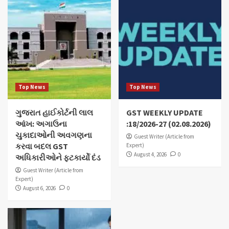
Top News
Top News
ગુજરાત હાઈકોર્ટની લાલ
GST WEEKLY UPDATE
આંખ: અગાઉના
:18/2026-27 (02.08.2026)
ચુકાદાઓની અવગણના
Guest Writer (Article from
કરવા બદલ GST
Expert)
August 4, 2026
0
અધિકારીઓને ફટકાર્યો દંડ
Guest Writer (Article from
Expert)
August 6, 2026
0