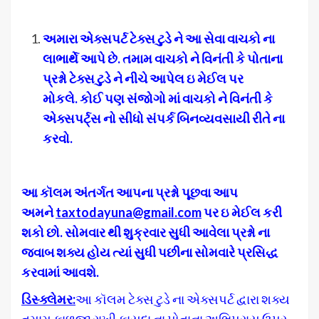
અમારા એક્સપર્ટ ટેક્સ ટુડે ને આ સેવા વાચકો ના
લાભાર્થે આપે છે
.
તમામ વાચકો ને વિનંતી કે પોતાના
પ્રશ્નો ટેક્સ ટુડે ને નીચે આપેલ ઇ મેઈલ પર
મોકલે
.
કોઈ પણ સંજોગો માં વાચકો ને વિનંતી કે
એક્સપર્ટ્સ નો સીધો સંપર્ક બિનવ્યવસાયી રીતે ના
કરવો
.
આ કૉલમ અંતર્ગત આપના પ્રશ્નો પૂછવા આપ
અમને
taxtodayuna@gmail.com
પર ઇ મેઈલ કરી
શકો છો
.
સોમવાર થી શુક્રવાર સુધી આવેલા પ્રશ્નો ના
જવાબ શક્ય હોય ત્યાં સુધી પછીના સોમવારે પ્રસિદ્ધ
કરવામાં આવશે
.
ડિસ્ક્લેમર
:
આ કૉલમ ટેક્સ ટુડે ના એક્સપર્ટ દ્વારા શક્ય