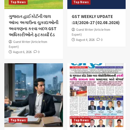
Top News
Top News
ગુજરાત હાઈકોર્ટની લાલ
GST WEEKLY UPDATE
આંખ: અગાઉના ચુકાદાઓની
:18/2026-27 (02.08.2026)
અવગણના કરવા બદલ GST
Guest Writer (Article from
અધિકારીઓને ફટકાર્યો દંડ
Expert)
August 4, 2026
0
Guest Writer (Article from
Expert)
August 6, 2026
0
Top News
Top News