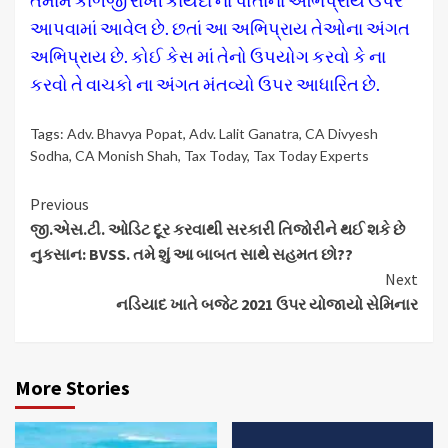
તમામ કાળજી રાખી કાયદા ના પોતાના અભિપ્રાય ઉપર
આપવામાં આવેલ છે. છતાં આ અભિપ્રાય તેઓના અંગત
અભિપ્રાય છે. કોઈ કેસ માં તેનો ઉપયોગ કરવો કે ના
કરવો તે વાચકો ના અંગત મંતવ્યો ઉપર આધારિત છે.
Tags:
Adv. Bhavya Popat
,
Adv. Lalit Ganatra
,
CA Divyesh
Sodha
,
CA Monish Shah
,
Tax Today
,
Tax Today Experts
Continue
Previous
જી.એસ.ટી. ઓડિટ દૂર કરવાથી સરકારી તિજોરીને થઈ શકે છે
Reading
નુકસાન: BVSS. તમે શું આ બાબત સાથે સહમત છો??
Next
નડિયાદ ખાતે બજેટ 2021 ઉપર યોજાયો સેમિનાર
More Stories