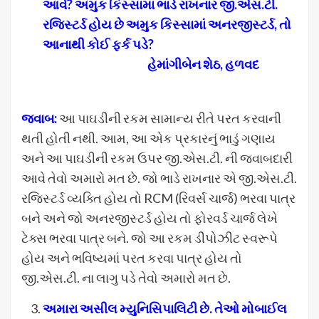
આવે
? અમુક કિસ્સામાં ભાડે રાખનાર જી.એસ.ટી.
રજિસ્ટર્ડ હોય છે અમુક કિસ્સામાં અનરજીસ્ટર્ડ, તો
આનાથી કોઈ ફર્ક પડે?
હેમાંગીબેન શેઠ, હળવદ
જવાબ:
આ પાઘડીની રકમ સામાન્ય રીતે પરત કરવાની
થતી હોતી નથી. આમ, આ એક પ્રકારનું ભાડું ગણાય
અને આ પાઘડીની રકમ ઉપર જી.એસ.ટી. ની જવાબદારી
આવે તેવો અમારો મત છે. જો ભાડે રાખનાર એ જી.એસ.ટી.
રજિસ્ટર્ડ વ્યક્તિ હોય તો RCM (રિવર્સ ચાર્જ) ભરવા પાત્ર
બને અને જો અનરજીસ્ટર્ડ હોય તો ફોરવર્ડ ચાર્જ લેખે
ટેક્સ ભરવા પાત્ર બને. જો આ રકમ ડીપોઝીટ સ્વરૂપે
હોય અને ભવિષ્યમાં પરત કરવા પાત્ર હોય તો
જી.એસ.ટી. ના લાગુ પડે તેવો અમારો મત છે.
અમારા અસીલ મ્યુનિસિપાલિટી છે. તેઓ મોબાઈલ