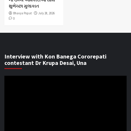
શુભેચ્છા મુલાકાત
Bhavya Popat
July 28, 2026
0
Interview with Kon Banega Cororepati
contestant Dr Krupa Desai, Una
Video
Player