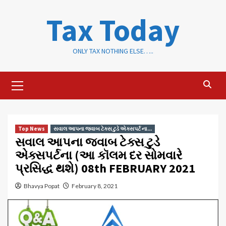
Skip
Tax Today
to
content
ONLY TAX NOTHING ELSE…..
Primary
Menu
Top News
સવાલ આપના જવાબ ટેક્સ ટુડે એક્સપર્ટ ના...
સવાલ આપના જવાબ ટેક્સ ટુડે
એક્સપર્ટના (આ કૉલમ દર સોમવારે
પ્રસિદ્ધ થશે) 08th FEBRUARY 2021
Bhavya Popat
February 8, 2021