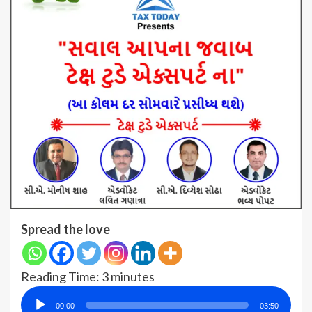
Spread the love
Reading Time:
3
minutes
Audio
00:00
03:50