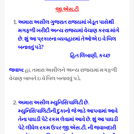
જી.એસ.ટી
અમારા અસીલ ગુજરાત રાજ્યમાં ખેડૂત પાસેથી
મગફળી ખરીદી અન્ય રાજયમાં વેચાણ કરવા માંગે
છે
. શું આ પ્રકારના વ્યવહારમાં તેઓએ ઇ વે બિલ
બનાવવું પડે?
હિત લિંબાણી, કચ્છ
જવાબ:
હા, તમારા અસીલને અન્ય રાજ્યમાં મગફળી
વેચાણ બાબતે ઇ વે બિલ બનાવવું પડે.
અમારા અસીલ મ્યુનિસિપાલિટી છે.
મ્યુનિસિપાલિટીની દુકાનો જે ભાડે આપવામાં આવે
તેના પાઘડી પેટે રકમ લેવામાં આવે છે. શું આ પાઘડી
પેટે લીધેલ રકમ ઉપર જી.એસ.ટી. ની જવાબદારી