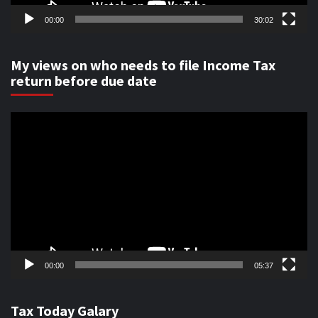
00:00
30:02
My views on who needs to file Income Tax
return before due date
Video
Player
00:00
05:37
Tax Today Galary