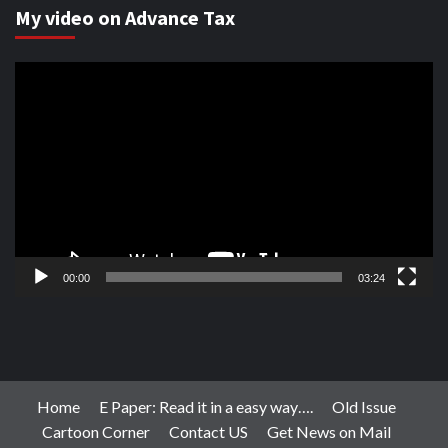
My video on Advance Tax
Video
Player
00:00
03:24
Home
E Paper: Read it in a easy way….
Old Issue
Cartoon Corner
Contact US
Get News on Mail