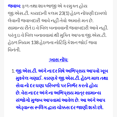
જવાબ:
ફળ તથા શાકભાજી એ કરમુક્ત હોય
જી.એસ.ટી. કાયદાની કલમ 23(1) હેઠળ નોંધણી દાખલો
લેવાની જવાબદારી આવે નહીં તેવો અમારો મત છે.
સામાન્ય રીતે ઇ વે બિલ બનાવવાની જવાબદારી આવે નહીં.
પરંતુ ઇ વે બિલ બનાવવામાં થી મુક્તિ આપતા જી.એસ.ટી.
હેઠળ નિયમ 138 હેઠળના નોટિફિકેશન જોઈ જવા
વિનંતી.
:
ખાસ નોંધ
:
જી
.
એસ
.
ટી
.
અંગે ના દર વિષે અભિપ્રાય આપવો ખૂબ
મુશ્કેલ ગણાઈ
.
કારણકે જી
.
એસ
.
ટી
.
હેઠળ માલ તથા
સેવા નો દર ઘણા પરિબળો પર નિર્ભર કરતો હોય
છે
.
વેરા ના દર અંગે ના અભિપ્રાય માત્ર સામાન્ય
સંજોગો મુજબ આપવામાં આવેલ છે
.
આ અંગે આપ
એડ્વાન્સ રૂલિંગ દ્વારા ચોક્કસ દર જાણી શકો છો
.