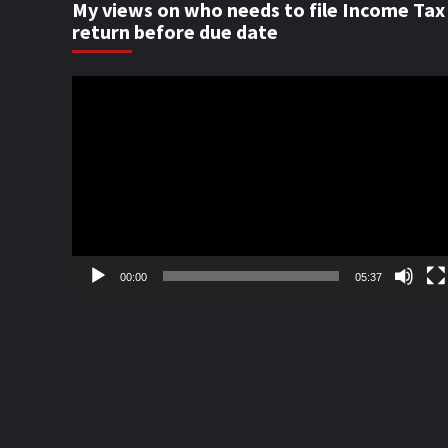
My views on who needs to file Income Tax
return before due date
Video
Player
00:00
05:37