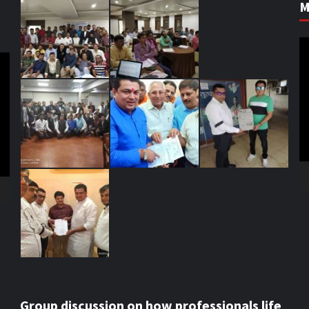
M
V
Pl
Group discussion on how professionals life