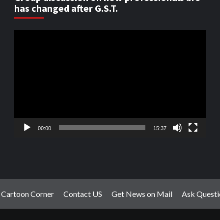
has changed after G.S.T.
Video
Player
00:00
15:37
Cartoon Corner
Contact US
Get News on Mail
Ask Questi