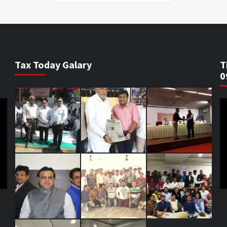
Tax Today Galary
T
0
V
Pl