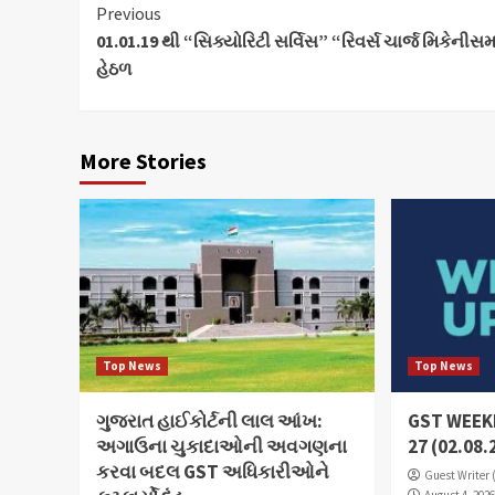
Continue
Previous
01.01.19 થી “સિક્યોરિટી સર્વિસ” “રિવર્સ ચાર્જ મિકેનીસ
Reading
હેઠળ
More Stories
Top News
Top News
ગુજરાત હાઈકોર્ટની લાલ આંખ:
GST WEEKL
અગાઉના ચુકાદાઓની અવગણના
27 (02.08.
કરવા બદલ GST અધિકારીઓને
Guest Writer 