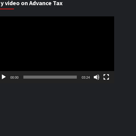
y video on Advance Tax
ideo
ayer
00:00
03:24