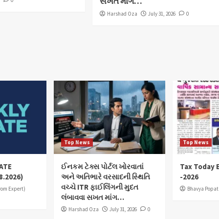
સખત માંગ…
6
0
Harshad Oza
July 31, 2026
0
Top News
Top News
ATE
ઈનકમ ટેક્સ પોર્ટલ ખોરવાતાં
Tax Today E
8.2026)
અને અતિભારે વરસાદની સ્થિતિ
-2026
વચ્ચે ITR ફાઈલિંગની મુદત
from Expert)
Bhavya Popat
લંબાવવા સખત માંગ…
Harshad Oza
July 31, 2026
0