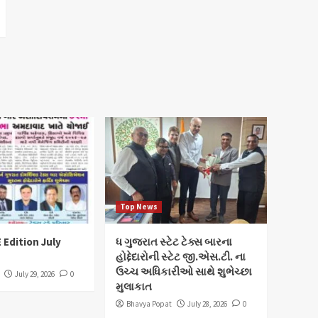
Top News
 Edition July
ધ ગુજરાત સ્ટેટ ટેક્સ બારના
હોદ્દેદારોની સ્ટેટ જી.એસ.ટી. ના
ઉચ્ચ અધિકારીઓ સાથે શુભેચ્છા
July 29, 2026
0
મુલાકાત
Bhavya Popat
July 28, 2026
0