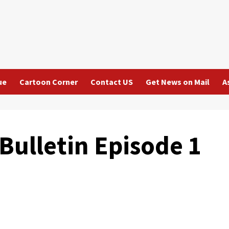
ue
Cartoon Corner
Contact US
Get News on Mail
A
Bulletin Episode 1