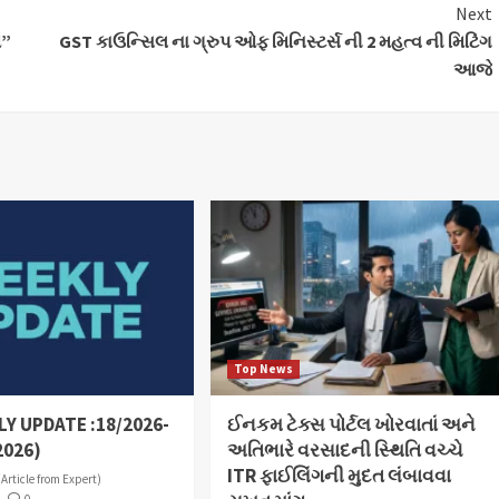
Next
મ”
GST કાઉન્સિલ ના ગ્રુપ ઓફ મિનિસ્ટર્સ ની 2 મહત્વ ની મિટિંગ
આજે
Top News
Y UPDATE :18/2026-
ઈનકમ ટેક્સ પોર્ટલ ખોરવાતાં અને
2026)
અતિભારે વરસાદની સ્થિતિ વચ્ચે
ITR ફાઈલિંગની મુદત લંબાવવા
(Article from Expert)