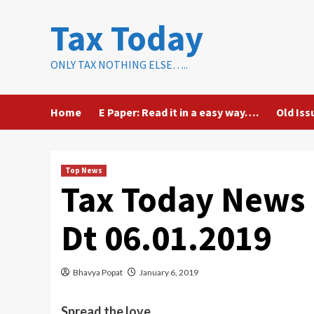
Skip
Tax Today
to
content
ONLY TAX NOTHING ELSE…..
Home
E Paper: Read it in a easy way….
Old Iss
Top News
Tax Today News 
Dt 06.01.2019
Bhavya Popat
January 6, 2019
Spread the love