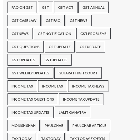
FAQ ON GST
GST
GST ACT
GST ANNUAL
GST CASE LAW
GST FAQ
GST NEWS
GSTNEWS
GST NOTIFICATION
GST PROBLEMS
GST QUESTIONS
GST UPDATE
GSTUPDATE
GST UPDATES
GSTUPDATES
GST WEEKLY UPDATES
GUJARAT HIGH COURT
INCOME TAX
INCOMETAX
INCOME TAX NEWS
INCOME TAX QUESTIONS
INCOME TAX UPDATE
INCOME TAX UPDATES
LALIT GANATRA
MONISH SHAH
PHULCHAB
PHULCHAB ARTICLE
TAX TODAY
TAXTODAY
TAX TODAY EXPERTS