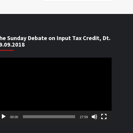
he Sunday Debate on Input Tax Credit, Dt.
9.09.2018
ideo
ayer
00:00
27:59