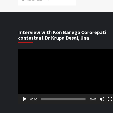
Interview with Kon Banega Cororepati
contestant Dr Krupa Desai, Una
Video
Player
00:00
30:02