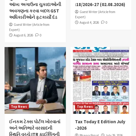
આંખ: અગાઉના ચુકાદાઓની
:18/2026-27 (02.08.2026)
અવગણના કરવા બદલ GST
Guest Writer (Article from
અધિકારીઓને ફટકાર્યો દંડ
Expert)
August 4, 2026
0
Guest Writer (Article from
Expert)
August 6, 2026
0
Top News
Top News
ઈનકમ ટેક્સ પોર્ટલ ખોરવાતાં
Tax Today E Edition July
અને અતિભારે વરસાદની
-2026
સ્થિતિ વચ્ચે ITR ફાઈલિંગની
Bhavya Popat
July 29, 2026