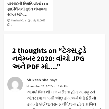
વરસાદની સ્થિતિ વચ્ચે ITR
ફાઈલિંગની મુદત લંબાવવા
સખત માંગ…
Harshad Oza
July 31, 2026
0
2 thoughts on “
ટેક્સ ટુડે
નવેમ્બર 2020: વાંચો JPG
અને PDF માં….
”
Mukesh bhai
says:
November 22, 2020 at 11:04 PM
આપણે બિલ થી માલ ખરીદતા હૉય આપણુ ટર્ન
ઑવર દશ લાખ થી ઑછુ હૉય અને ધંધૉ ફેરી નૉ
હૉય તૉ કોઈ લાયસન્સ લીધેલ ના હૉય તૉ બિલ