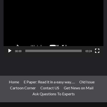
Video
Player
00:00
03:24
Home
E Paper: Read it in a easy way….
Old Issue
Cartoon Corner
Contact US
Get News on Mail
Ask Questions To Experts