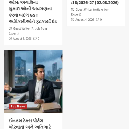
આંખ: અગાઉના
:18/2026-27 (02.08.2026)
ચુકાદાઓની અવગણના
Guest Writer (Article from
કરવા બદલ GST
Expert)
August 4, 2026
0
અધિકારીઓને ફટકાર્યો દંડ
Guest Writer (Article from
Expert)
August 6, 2026
0
Top News
ઈનકમ ટેક્સ પોર્ટલ
ખોરવાતાં અને અતિભારે