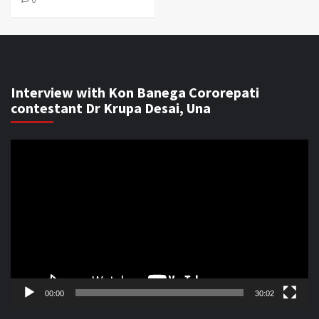
Interview with Kon Banega Cororepati
contestant Dr Krupa Desai, Una
Video
Player
00:00
30:02