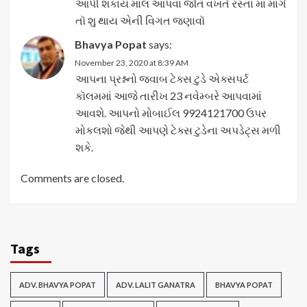
આપી શકાય માલ આપવા જતિ વખતે રસ્તા માં માંગે
તૉ શુ થાય એની વિગત જણાવૉ
Bhavya Popat
says:
November 23, 2020 at 8:39 AM
આપના પ્રશ્નનો જવાબ ટેક્સ ટુડે એક્સપર્ટ
કૉલમમાં આજે તારીખ 23 નવેમ્બરે આપવામાં
આવશે. આપનો મોબાઈલ 9924121700 ઉપર
મોકલશો જેથી આપણે ટેક્સ ટુડેના અપડેટ્સ મળી
શકે.
Comments are closed.
Tags
ADV. BHAVYA POPAT
ADV. LALIT GANATRA
BHAVYA POPAT