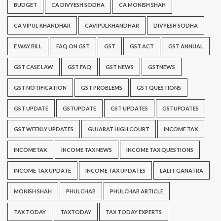
BUDGET
CA DIVYESH SODHA
CA MONISH SHAH
CA VIPUL KHANDHAR
CAVIPULKHANDHAR
DIVYESH SODHA
E WAY BILL
FAQ ON GST
GST
GST ACT
GST ANNUAL
GST CASE LAW
GST FAQ
GST NEWS
GSTNEWS
GST NOTIFICATION
GST PROBLEMS
GST QUESTIONS
GST UPDATE
GSTUPDATE
GST UPDATES
GSTUPDATES
GST WEEKLY UPDATES
GUJARAT HIGH COURT
INCOME TAX
INCOMETAX
INCOME TAX NEWS
INCOME TAX QUESTIONS
INCOME TAX UPDATE
INCOME TAX UPDATES
LALIT GANATRA
MONISH SHAH
PHULCHAB
PHULCHAB ARTICLE
TAX TODAY
TAXTODAY
TAX TODAY EXPERTS