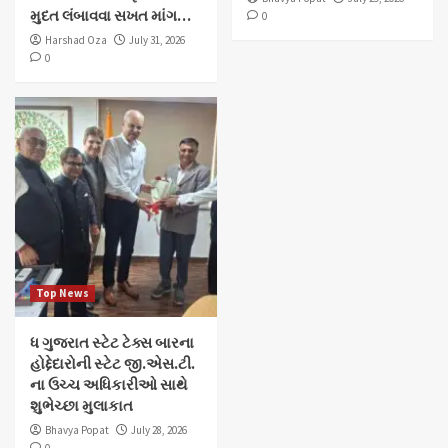
મુદત લંબાવવા સખત માંગ…
0
Harshad Oza
July 31, 2026
0
Top News
ધ ગુજરાત સ્ટેટ ટેક્સ બારના
હોદ્દેદારોની સ્ટેટ જી.એસ.ટી.
ના ઉચ્ચ અધિકારીઓ સાથે
શુભેચ્છા મુલાકાત
Bhavya Popat
July 28, 2026
0