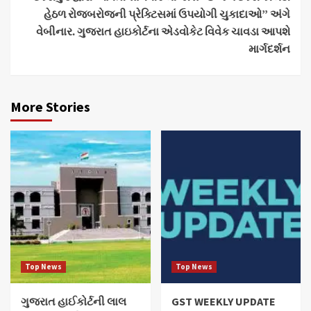
હેઠળ રોજબરોજની પ્રેક્ટિસમાં ઉપયોગી ચુકાદાઓ” અંગે
વેબીનાર. ગુજરાત હાઇકોર્ટના એડવોકેટ વિવેક ચાવડા આપશે
માર્ગદર્શન
More Stories
Top News
Top News
ગુજરાત હાઈકોર્ટની લાલ
GST WEEKLY UPDATE