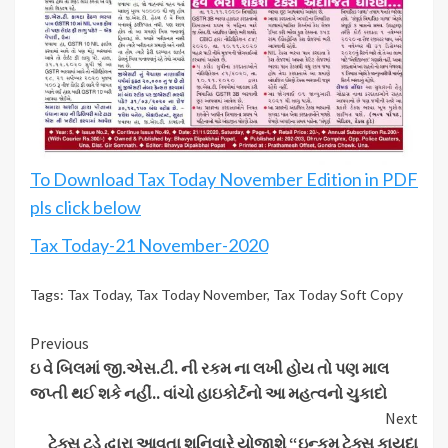
To Download Tax Today November Edition in PDF
pls click below
Tax Today-21 November-2020
Tags:
Tax Today
,
Tax Today November
,
Tax Today Soft Copy
Continue
Previous
ઇ વે બિલમાં જી.એસ.ટી. ની રકમ ના લખી હોય તો પણ માલ
Reading
જપ્તી થઈ શકે નહીં.. વાંચો હાઇકોર્ટનો આ મહત્વનો ચુકાદો
Next
ટેક્સ ટુડે દ્વારા આવતા શનિવારે યોજાશે “ઇન્કમ ટેક્સ કાયદા