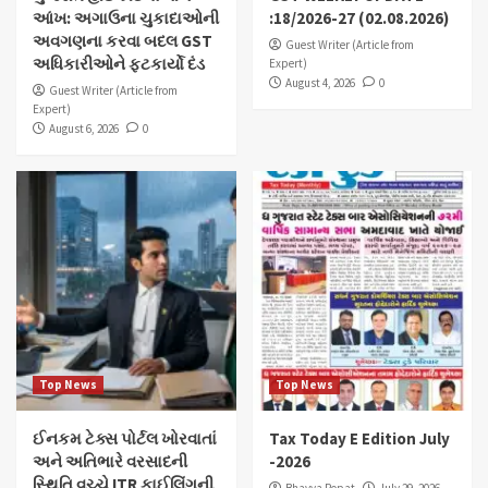
આંખ: અગાઉના ચુકાદાઓની
:18/2026-27 (02.08.2026)
અવગણના કરવા બદલ GST
Guest Writer (Article from
અધિકારીઓને ફટકાર્યો દંડ
Expert)
August 4, 2026
0
Guest Writer (Article from
Expert)
August 6, 2026
0
Top News
Top News
ઈનકમ ટેક્સ પોર્ટલ ખોરવાતાં
Tax Today E Edition July
અને અતિભારે વરસાદની
-2026
સ્થિતિ વચ્ચે ITR ફાઈલિંગની
Bhavya Popat
July 29, 2026