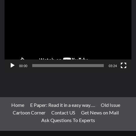
Video
Player
00:00
03:24
Home
E Paper: Read it in a easy way….
Old Issue
Cartoon Corner
Contact US
Get News on Mail
Ask Questions To Experts