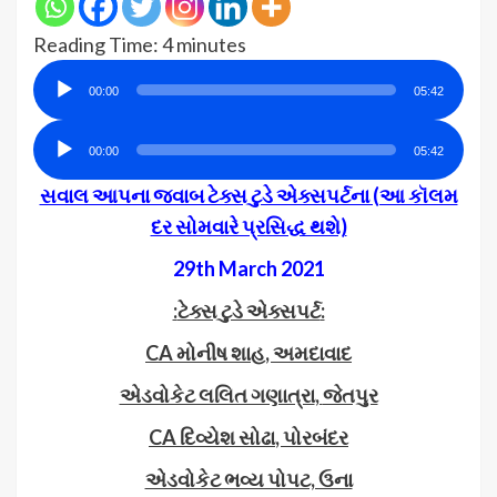
Reading Time:
4
minutes
Audio
00:00
05:42
Player
Audio
00:00
05:42
Player
સવાલ આપના જવાબ ટેક્સ ટુડે એક્સપર્ટના (આ કૉલમ
દર સોમવારે પ્રસિદ્ધ થશે)
29th March 2021
:
ટેક્સ ટુડે એક્સપર્ટ
:
CA
મોનીષ શાહ
,
અમદાવાદ
એડવોકેટ લલિત ગણાત્રા
,
જેતપુર
CA
દિવ્યેશ સોઢા
,
પોરબંદર
એડવોકેટ ભવ્ય પોપટ, ઉના