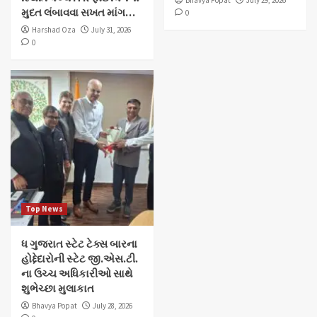
મુદત લંબાવવા સખત માંગ…
0
Harshad Oza
July 31, 2026
0
Top News
ધ ગુજરાત સ્ટેટ ટેક્સ બારના
હોદ્દેદારોની સ્ટેટ જી.એસ.ટી.
ના ઉચ્ચ અધિકારીઓ સાથે
શુભેચ્છા મુલાકાત
Bhavya Popat
July 28, 2026