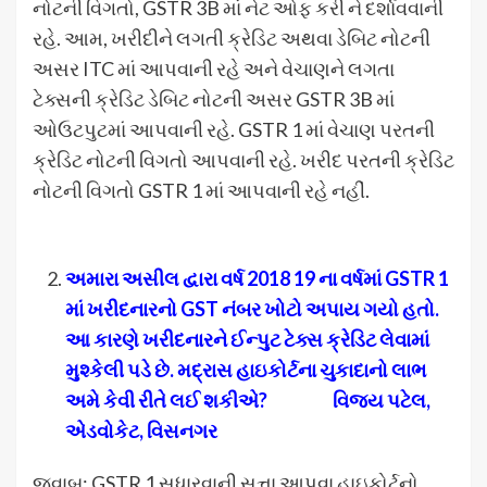
નોટની વિગતો, GSTR 3B માં નેટ ઓફ કરી ને દર્શાવવાની
રહે. આમ, ખરીદીને લગતી ક્રેડિટ અથવા ડેબિટ નોટની
અસર ITC માં આપવાની રહે અને વેચાણને લગતા
ટેક્સની ક્રેડિટ ડેબિટ નોટની અસર GSTR 3B માં
ઓઉટપુટમાં આપવાની રહે. GSTR 1 માં વેચાણ પરતની
ક્રેડિટ નોટની વિગતો આપવાની રહે. ખરીદ પરતની ક્રેડિટ
નોટની વિગતો GSTR 1 માં આપવાની રહે નહીં.
અમારા અસીલ દ્વારા વર્ષ 2018 19 ના વર્ષમાં
GSTR
1
માં ખરીદનારનો
GST
નંબર ખોટો અપાય ગયો હતો.
આ કારણે ખરીદનારને ઈન્પુટ ટેક્સ ક્રેડિટ લેવામાં
મુશ્કેલી પડે છે. મદ્રાસ હાઇકોર્ટના ચુકાદાનો લાભ
અમે કેવી રીતે લઈ શકીએ
?
વિજય પટેલ
,
એડવોકેટ
,
વિસનગર
જવાબ: GSTR 1 સુધારવાની સત્તા આપવા હાઇકોર્ટનો