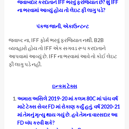
જવાબદાર કરદાતાને
IFF
ભરવું ફરજિયાત છે
?
શું
IFF
ના ભરવામાં આવ્યું હોય તો લેઇટ ફી લાગુ પડે
?
પંકજ જાની
,
એકાઉન્ટન્ટ
જવાબ: ના, IFF ફોર્મ ભરવું ફરજિયાત નથી. B2B
વ્યવહારો હોય તો IFF એક સગવડ રૂપ કરદાતાને
આપવામાં આવ્યું છે. IFF ના ભરવામાં આવે તો કોઈ લેઇટ
ફી લાગુ પડે નહીં.
ઇન્કમ ટેક્સ
અમારા અસિલે 2019-20 માં કલમ 80
C
માં પાંચ વર્ષ
માટે ટેક્સ સેવર
FD
માં રોકાણ કર્યું હતું. વર્ષ 2020-21
માં તેમનું મૃત્યુ થાય ગયું છે. હવે તેમના વારસદાર આ
FD
બંધ કરવી શકે
?