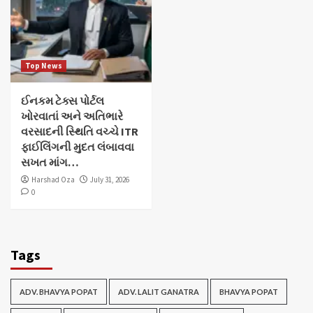
Top News
ઈનકમ ટેક્સ પોર્ટલ
ખોરવાતાં અને અતિભારે
વરસાદની સ્થિતિ વચ્ચે ITR
ફાઈલિંગની મુદત લંબાવવા
સખત માંગ…
Harshad Oza
July 31, 2026
0
Tags
ADV. BHAVYA POPAT
ADV. LALIT GANATRA
BHAVYA POPAT