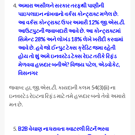
અમારા અસીલને સરકાર તરફથી પાણીની
પાઇપલાઇન નાંખવાનો વર્કસ કોન્ટ્રાક્ટ મળેલ છે.
આ વર્કસ કોન્ટ્રાક્ટ ઉપર અમારી 12% જી.એસ.ટી.
આઉટપુટની જવાબદારી આવે છે. આ કોન્ટ્રાક્ટમાં
સિમેન્ટ 28% અને લોખંડ 18% લેખે ખરીદી કરવામાં
આવે છે. હવે જો ઈન્પુટ ટેક્સ ક્રેડિટ જમા રહેતી
હોય તો શું અમે ઇનવરટેડ ટેક્સ રેઇટ તરીકે રિફંડ
મેળવવા હક્કદાર બનીએ
?
વિજય પટેલ
,
એડવોકેટ
,
વિસનગર
જવાબ: હા, જી.એસ.ટી. કાયદાની કલમ 54(3)(ii) ના
ઇનવરટેડ રેઇટના રિફંડ માટે તમે હક્કદાર બનો તેવો અમારો
મત છે.
B2B
વેચાણ ના ધરાવતા ક્વાટરલી રિટર્ન ભરવા