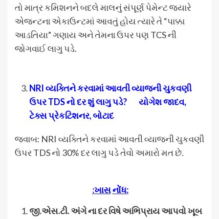
તો માત્ર કમિશનને બદલે માલનું સંપૂર્ણ પેમેન્ટ જ્યારે
એજન્ટના એકાઉન્ટમાં આવતું હોય ત્યારે તે “પાક્કા
આડતિયા” ગણાય અને તેમના ઉપર પણ TCS ની
જોગવાઈ લાગુ પડે.
NRI
વ્યક્તિને કરવામાં આવતી વ્યાજની
ચુકવણી
ઉપર
TDS
નો દર શું લાગુ પડે
?
યોગેશ જાદવ
,
ટેક્સ પ્રેકટિશનર
,
બોટાદ
જવાબ: NRI વ્યક્તિને કરવામાં આવતી વ્યાજની ચુકવણી
ઉપર TDS નો 30% દર લાગુ પડે તેવો અમારો મત છે.
:
ખાસ
નોંધ
:
જી
.
એસ
.
ટી
.
અંગે
ના
દર
વિષે
અભિપ્રાય
આપવો
ખૂબ