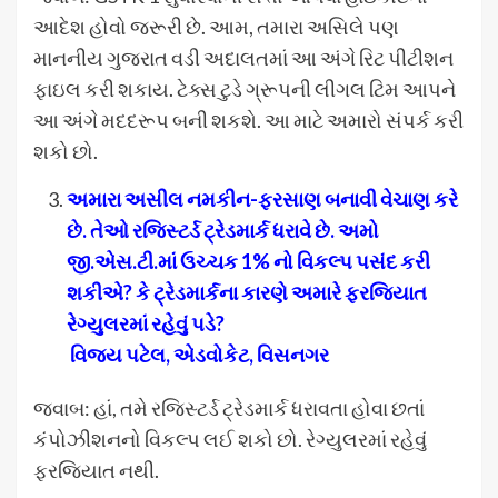
આદેશ હોવો જરૂરી છે. આમ, તમારા અસિલે પણ
માનનીય ગુજરાત વડી અદાલતમાં આ અંગે રિટ પીટીશન
ફાઇલ કરી શકાય. ટેક્સ ટુડે ગ્રૂપની લીગલ ટિમ આપને
આ અંગે મદદરૂપ બની શકશે. આ માટે અમારો સંપર્ક કરી
શકો છો.
અમારા અસીલ નમકીન-ફરસાણ બનાવી વેચાણ કરે
છે. તેઓ રજિસ્ટર્ડ ટ્રેડમાર્ક ધરાવે છે. અમો
જી.એસ.ટી.માં ઉચ્ચક 1% નો વિકલ્પ પસંદ કરી
શકીએ
?
કે ટ્રેડમાર્કના કારણે અમારે ફરજિયાત
રેગ્યુલરમાં રહેવું પડે
?
વિજય પટેલ
,
એડવોકેટ
,
વિસનગર
જવાબ: હાં, તમે રજિસ્ટર્ડ ટ્રેડમાર્ક ધરાવતા હોવા છતાં
કંપોઝીશનનો વિકલ્પ લઈ શકો છો. રેગ્યુલરમાં રહેવું
ફરજિયાત નથી.