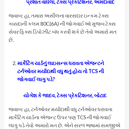
પ્રશાંત વાઘેલા
,
ટેક્સ પ્રેકટિશનર
,
અમદાવાદ
જવાબ: હા, તમારા અસીલના વારસદાર ઇન્કમ ટેક્સ
કાયદાની કલમ 80C(6A) ની જોગવાઈઑ મુજબ ટેક્સ
સેવર ફિક્સ ડિપોઝીટ બંધ કરવી શકે છે તેવો અમારો મત
છે.
માર્કેટિંગ યાર્ડનું લાઇસન્સ ધરાવતા એજન્ટને
ટર્નઓવર મર્યાદાથી વધુ થતું હોય તો
TCS
ની
જોગવાઈ લાગુ પડે
?
યોગેશ કે જાદવ
,
ટેક્સ પ્રેકટિશનર
,
બોટાદ
જવાબ: હા, ટર્નઓવર મર્યાદાથી વધુ ટર્નઓવર ધરાવતા
માર્કેટિંગ યાર્ડના એજન્ટ ઉપર પણ TCS ની જોગવાઈ
લાગુ પડે તેવો અમારો મત છે. એને સરળ ભાષામાં સમજીએ