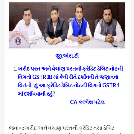
જી.એસ.ટી
ખરીદ પરત અને વેચાણ પરતની ક્રેડિટ ડેબિટ નોટની
વિગતો
GSTR3B
માં કેવી રીતે દર્શાવવી તે જણાવવા
વિનંતી. શું આ ક્રેડિટ ડેબિટ નોટની વિગતો
GSTR
1
માં દર્શાવવાની રહે
?
CA
કલ્પેશ પટેલ
જવાબ: ખરીદ અને વેચાણ પરતની ક્રેડિટ તથા ડેબિટ