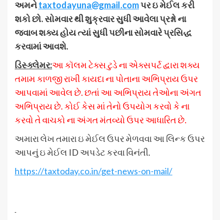
અમને
taxtodayuna@gmail.com
પર
ઇ
મેઈલ
કરી
શકો
છો
.
સોમવાર
થી
શુક્રવાર
સુધી
આવેલા
પ્રશ્નો
ના
જવાબ
શક્ય
હોય
ત્યાં
સુધી
પછીના
સોમવારે
પ્રસિદ્ધ
કરવામાં
આવશે
.
ડિસ્ક્લેમર
:
આ કૉલમ ટેક્સ ટુડે ના એક્સપર્ટ દ્વારા શક્ય
તમામ કાળજી રાખી કાયદા ના પોતાના અભિપ્રાય ઉપર
આપવામાં આવેલ છે. છતાં આ અભિપ્રાય તેઓના અંગત
અભિપ્રાય છે. કોઈ કેસ માં તેનો ઉપયોગ કરવો કે ના
કરવો તે વાચકો ના અંગત મંતવ્યો ઉપર આધારિત છે.
અમારા લેખ તમારા ઇ મેઈલ ઉપર મેળવવા આ લિન્ક ઉપર
આપનું ઇ મેઈલ ID અપડેટ કરવા વિનંતી.
https://taxtoday.co.in/get-news-on-mail/