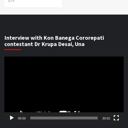
0
Interview with Kon Banega Cororepati
contestant Dr Krupa Desai, Una
Video
Player
00:00
30:02