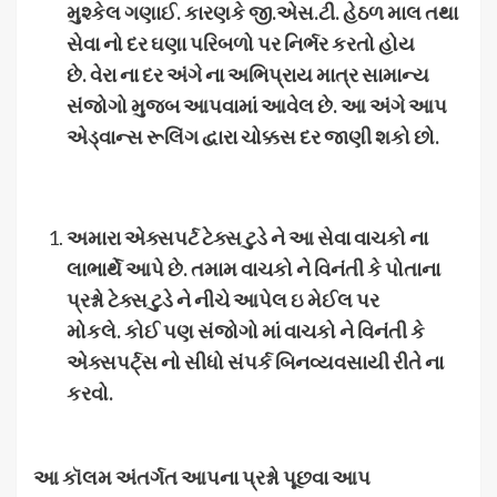
મુશ્કેલ
ગણાઈ
.
કારણકે
જી
.
એસ
.
ટી
.
હેઠળ
માલ
તથા
સેવા
નો
દર
ઘણા
પરિબળો
પર
નિર્ભર
કરતો
હોય
છે
.
વેરા
ના
દર
અંગે
ના
અભિપ્રાય
માત્ર
સામાન્ય
સંજોગો
મુજબ
આપવામાં
આવેલ
છે
.
આ
અંગે
આપ
એડ્વાન્સ
રૂલિંગ
દ્વારા
ચોક્કસ
દર
જાણી
શકો
છો
.
અમારા
એક્સપર્ટ
ટેક્સ
ટુડે
ને
આ
સેવા
વાચકો
ના
લાભાર્થે
આપે
છે
.
તમામ
વાચકો
ને
વિનંતી
કે
પોતાના
પ્રશ્નો
ટેક્સ
ટુડે
ને
નીચે
આપેલ
ઇ
મેઈલ
પર
મોકલે
.
કોઈ
પણ
સંજોગો
માં
વાચકો
ને
વિનંતી
કે
એક્સપર્ટ્સ
નો
સીધો
સંપર્ક
બિનવ્યવસાયી
રીતે
ના
કરવો
.
આ
કૉલમ
અંતર્ગત
આપના
પ્રશ્નો
પૂછવા
આપ