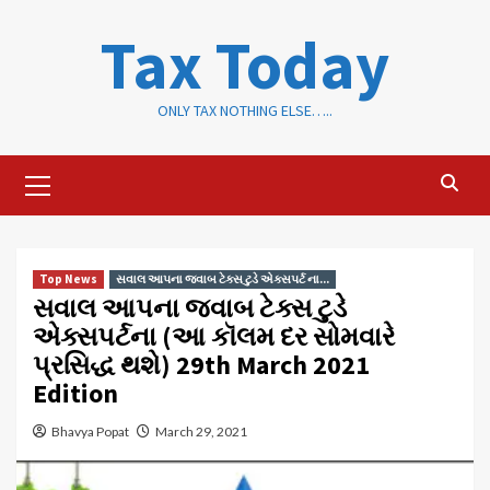
Skip
Tax Today
to
content
ONLY TAX NOTHING ELSE…..
Primary
Menu
Top News
સવાલ આપના જવાબ ટેક્સ ટુડે એક્સપર્ટ ના...
સવાલ આપના જવાબ ટેક્સ ટુડે
એક્સપર્ટના (આ કૉલમ દર સોમવારે
પ્રસિદ્ધ થશે) 29th March 2021
Edition
Bhavya Popat
March 29, 2021