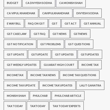
BUDGET
CA DIVYESH SODHA
CA MONISH SHAH
CA VIPUL KHANDHAR
CAVIPULKHANDHAR
DIVYESH SODHA
E WAY BILL
FAQ ON GST
GST
GST ACT
GST ANNUAL
GST CASE LAW
GST FAQ
GST NEWS
GSTNEWS
GST NOTIFICATION
GST PROBLEMS
GST QUESTIONS
GST UPDATE
GSTUPDATE
GST UPDATES
GSTUPDATES
GST WEEKLY UPDATES
GUJARAT HIGH COURT
INCOME TAX
INCOMETAX
INCOME TAX NEWS
INCOME TAX QUESTIONS
INCOME TAX UPDATE
INCOME TAX UPDATES
LALIT GANATRA
MONISH SHAH
PHULCHAB
PHULCHAB ARTICLE
TAX TODAY
TAXTODAY
TAX TODAY EXPERTS