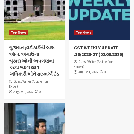
Top News
Top News
ગુજરાત હાઈકોર્ટની લાલ
GST WEEKLY UPDATE
આંખ: અગાઉના
:18/2026-27 (02.08.2026)
ચુકાદાઓની અવગણના
Guest Writer (Article from
કરવા બદલ GST
Expert)
August 4, 2026
0
અધિકારીઓને ફટકાર્યો દંડ
Guest Writer (Article from
Expert)
August 6, 2026
0