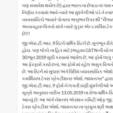
પણ સમાવેશ થયેલ છે) દ્વારા ભારત ના છેવાડા ના ગામ ના ન
નિર્ણય કરવામાં આવે ત્યારે આ મુશ્કેલીઓ પડે તે સ્વ
વ્યવસાયિકો જ્યારે પોતાના અનુભવ ઉપર થી “રીલાયન્સ 
અવ્યવહારુ વિગતો માંગે ત્યારે ગુડ્સ એન્ડ સર્વિસ ટે
છે!!!
જી.એસ.ટી.આર. 9 રિટર્ન વાર્ષિક રિટર્ન છે. મૂળભૂત રીતે 
હોય. પણ લોકો ના હિત માટે (અહયા GSTN ની યોગ્ય તૈ
30 જૂન 2019 સુધી કરવામાં આવેલ છે. આ ફોર્મ લાગુ કર
આ ફેરફારો કર્યા છતાં, આ ફોર્મ માં રહેલ અમુક વિગ
છે. આ રિટર્ન માં સુધારા અંગે વિવિધ વ્યાવસાયિક એ
કમર્શિયલ ટેક્સ પ્રેકટીશનર એશો. જામનગર” દ્વાર
જી.એસ.ટી.આર. 9 ફોર્મ ને લગતી ઘણી મુશ્કેલીઓ 
સૂત્રો અનુસાર તારીખ 13.05.2019 ના રોજ વાર્ષિક રિ
આવ્યું છે. આ અંગે નેશનલ એક્શન કમિટી ઓફ જી.એસ
ટેક્સ પ્રેકટીશ્નર એશો. જામનગર ના પ્રમુખ શ્રી અક