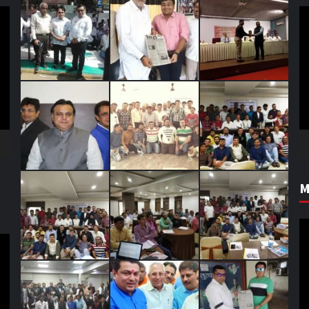
V
Pl
M
V
Pl