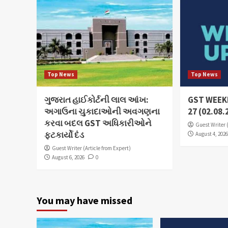
Top News
Top News
ગુજરાત હાઈકોર્ટની લાલ આંખ:
GST WEEKL
અગાઉના ચુકાદાઓની અવગણના
27 (02.08.
કરવા બદલ GST અધિકારીઓને
Guest Writer 
ફટકાર્યો દંડ
August 4, 202
Guest Writer (Article from Expert)
August 6, 2026
0
You may have missed