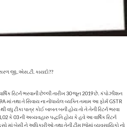
 છે સરળ જી,.એસ.ટી. કાયદો??
ર્ષિક રિટર્ન ભરવાની છેલ્લી તારીખ 30 જૂન 2019 છે. કંપોઝીશન
R 9A માં તથા તે સિવાય ના નોંધાયેલ વ્યક્તિ તમામ આ ફોર્મ GSTR
થી વધુ ટીકા પાત્ર કોઈ બાબત બની હોય તો તે તેની રિટર્ન ભરવા
2 કે 03 ની અવ્યવહારુ પદ્ધતિ હોય કે હવે આ વાર્ષિક રિટર્ન
િસો માં બેસી ને અધિકારીઓ તથા તેની ટીમ (જેમાં વ્યવસાયિકો નો