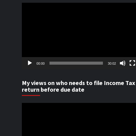
Video
Player
00:00
30:02
My views on who needs to file Income Tax
return before due date
Video
Player