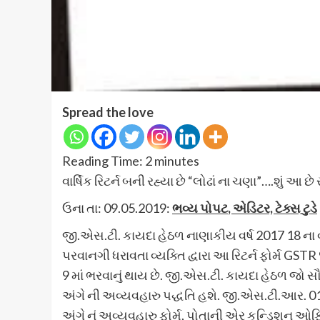
Spread the love
Reading Time:
2
minutes
વાર્ષિક રિટર્ન બની રહ્યા છે “લોઢાં ના ચણા”….શું આ
ઉના તા: 09.05.2019:
ભવ્ય પોપટ
, એડિટર, ટેક્સ ટુડે
જી.એસ.ટી. કાયદા હેઠળ નાણાકીય વર્ષ 2017 18 ના વા
પરવાનગી ધરાવતા વ્યક્તિ દ્વારા આ રિટર્ન ફોર્મ GST
9 માં ભરવાનું થાય છે. જી.એસ.ટી. કાયદા હેઠળ જો સૌ
અંગે ની અવ્યવહારુ પદ્ધતિ હશે. જી.એસ.ટી.આર. 01,0
અંગે નું અવ્યવહારુ ફોર્મ, પોતાની એર કન્ડિશન ઓફ