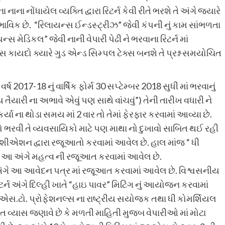
ાના નોંધાયેલ વ્યક્તિ દ્વારા રિટર્ન કેવી રીતે ભરશે તે અંગે જ્યારે
ાભાવિક છે. “રિલાયન્સ ઈન્ડસ્ટ્રીઝ” જેવી કંપની નું કામ સાંભળતા
મેડિકલ” જેવી નાની વેપારી પેઢી ને ભરવાના રિટર્ન માં
કસ કાયદો ક્યારે ગુડ એન્ડ સિમ્પલ ટેક્સ બનશે તે પ્રશ્ન સમયોચિત
વર્ષ 2017-18 નું વાર્ષિક ફોર્મ 30 સપ્ટેમ્બર 2018 સુધી માં ભરવાનું
યારી ના અભાવે એવું પણ સાથે વાંચવું”) તેની તારીખ વધારી ને
્યા ના થોડા સમય માં 2 વાર તો તેમાં ફેરફાર કરવામાં આવ્યા છે.
તો ભરવી તે વ્યવસાયિકો માટે પણ માથા નો દુખાવો સાબિત થઈ રહી
શોશીએશન દ્વારા રજૂઆતો કરવામાં આવેલ છે. હાલ માંજ “ ધી
ા આ અંગે મહત્વ ની રજૂઆત કરવામાં આવેલ છે.
અંગે આ આવેદન પત્ર માં રજૂઆત કરવામાં આવેલ છે. વિશ્વસનીય
ટર્ન અંગે દિલ્હી ખાતે “હાઇ પાવર” મિટિંગ નું આયોજન કરવામાં
.ટો. પ્રોફેશનલ્સ ના રાષ્ટ્રીય સયોજ્ક તથા ધી કોમર્શિયલ
્ષત વ્યાસ જણાવે છે કે મળતી માહિતી મુજબ વેપારીઓ માં મોટા