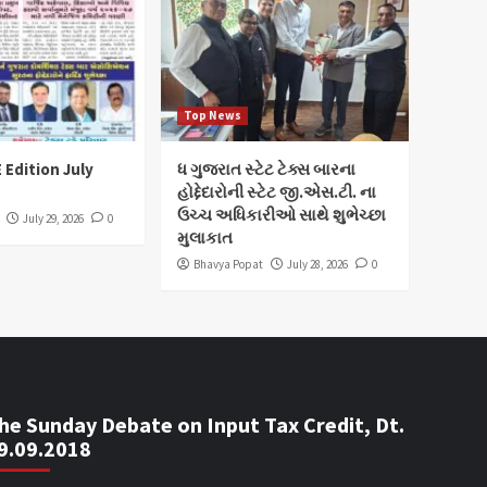
Top News
 Edition July
ધ ગુજરાત સ્ટેટ ટેક્સ બારના
હોદ્દેદારોની સ્ટેટ જી.એસ.ટી. ના
ઉચ્ચ અધિકારીઓ સાથે શુભેચ્છા
July 29, 2026
0
મુલાકાત
Bhavya Popat
July 28, 2026
0
he Sunday Debate on Input Tax Credit, Dt.
9.09.2018