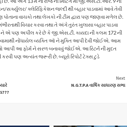
 રહી છે. આ અંગે 13 મે ના રોજ ની મિટિંગ માં જી.એસ.ટો.આર. 9 ની
શન/સર્ક્યુલર/ ક્લેરિફિકેશન જલ્દી થી બહાર પાડવામાં આવે તેવી
ણ પોતાના વાચકો તથા લેખકો ની ટીમ દ્વારા પણ જાણવા મળેલ છે.
ે ગંભીરતાથી વિચાર કરવા તથા તે અંગે તુરંત ખુલાસા બહાર પાડવા
ાર ને એ પણ અપીલ કરે છે કે જી.એસ.ટી. કાયદા ની કલમ 172 ની
 ભરવામાથી નોંધાયેલ વ્યક્તિ ઑ ને મુક્તિ આપી દેવી જોઈએ. આમ
આપી આ ફોર્મ ને સરળ બનાવવું જોઈએ. આ રિટર્ન ની મુદત
કરવી પણ અત્યંત જરૂરી છે. બ્યૂરો રિપોર્ટ ટેક્સ ટુડે
Next
યારે
N.G.T.P.A વાર્ષિક સાધારણ સભા
ાય???