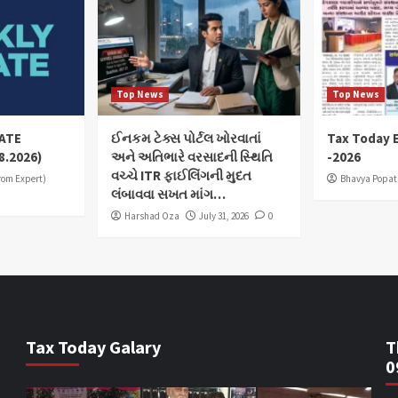
Top News
Top News
ATE
ઈનકમ ટેક્સ પોર્ટલ ખોરવાતાં
Tax Today E
8.2026)
અને અતિભારે વરસાદની સ્થિતિ
-2026
વચ્ચે ITR ફાઈલિંગની મુદત
from Expert)
Bhavya Popat
લંબાવવા સખત માંગ…
Harshad Oza
July 31, 2026
0
Tax Today Galary
T
0