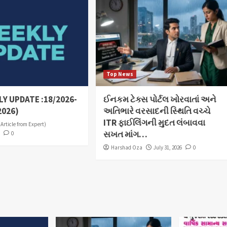
Top News
Y UPDATE :18/2026-
ઈનકમ ટેક્સ પોર્ટલ ખોરવાતાં અને
2026)
અતિભારે વરસાદની સ્થિતિ વચ્ચે
ITR ફાઈલિંગની મુદત લંબાવવા
(Article from Expert)
સખત માંગ…
6
0
Harshad Oza
July 31, 2026
0