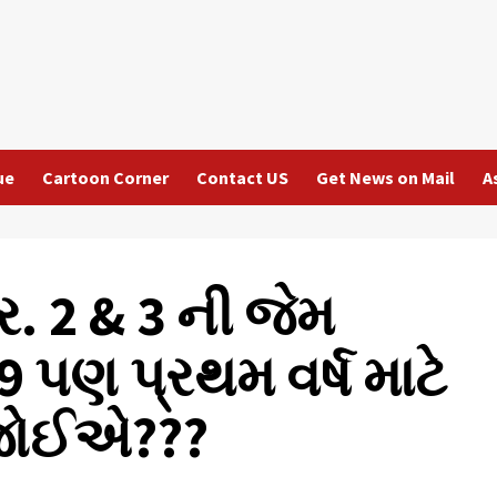
ue
Cartoon Corner
Contact US
Get News on Mail
A
. 2 & 3 ની જેમ
પણ પ્રથમ વર્ષ માટે
ં જોઈએ???