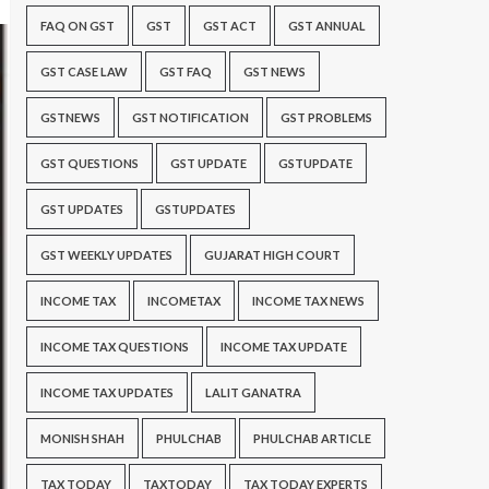
FAQ ON GST
GST
GST ACT
GST ANNUAL
GST CASE LAW
GST FAQ
GST NEWS
GSTNEWS
GST NOTIFICATION
GST PROBLEMS
GST QUESTIONS
GST UPDATE
GSTUPDATE
GST UPDATES
GSTUPDATES
GST WEEKLY UPDATES
GUJARAT HIGH COURT
INCOME TAX
INCOMETAX
INCOME TAX NEWS
INCOME TAX QUESTIONS
INCOME TAX UPDATE
INCOME TAX UPDATES
LALIT GANATRA
MONISH SHAH
PHULCHAB
PHULCHAB ARTICLE
TAX TODAY
TAXTODAY
TAX TODAY EXPERTS