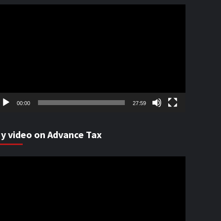
ideo
ayer
00:00
27:59
y video on Advance Tax
ideo
ayer