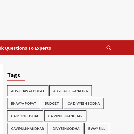
sk Questions To Experts
Tags
ADV. BHAVYA POPAT
ADV. LALIT GANATRA
BHAVYA POPAT
BUDGET
CA DIVYESH SODHA
CA MONISH SHAH
CA VIPUL KHANDHAR
CAVIPULKHANDHAR
DIVYESH SODHA
E WAY BILL