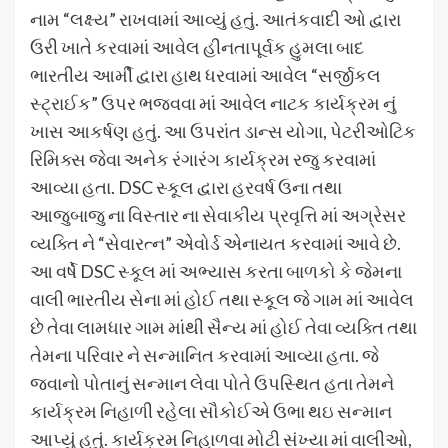
નામ “લક્ષ્ય” રાખવામાં આવ્યું હતું. આતંકવાદી ઓ દ્વારા
ઉરી ખાતે કરવામાં આવેલ હીનતાપૂર્વક હુમલા બાદ
ભારતીય આર્મી દ્વારા હાથ ધરવામાં આવેલ “સર્જીકલ
સ્ટ્રાઈક” ઉપર ભજવવા માં આવેલ નાટક કાર્યક્રમ નું
ખાસ આકર્ષણ હતું. આ ઉપરાંત ડાન્સ યોગા, પેટરીઓટિક
રિમિક્સ જેવા અનેક રંગારંગ કાર્યક્રમ રજુ કરવામાં
આવ્યા હતા. DSC સ્કૂલ દ્વારા હરવર્ષ ઉના તથા
આજુબાજુ ના વિસ્તાર ના સેવાકીય પ્રવૃત્તિ માં અગ્રેસર
વ્યક્તિ ને “સેવારત્ન” એવોર્ડ એનાયત કરવામાં આવે છે.
આ વર્ષે DSC સ્કૂલ માં અભ્યાસ કરતા બાળકો કે જેમના
વાલી ભારતીય સેના માં હોઈ તથા સ્કૂલ જે ગામ માં આવેલ
છે તેવા લામધાર ગામ માંથી સૈન્ય માં હોઈ તેવા વ્યક્તિ તથા
તેમના પરિવાર ને સન્માનિત કરવામાં આવ્યા હતા. જે
જવાનો પોતાનું સન્માન લેવા પોતે ઉપસ્થિત હતા તેમને
કાર્યક્રમ નિહાળી રહેલા સૌકોઈએ ઉભા થઇ સન્માન
આપ્યું હતું. કાર્યક્રમ નિહાળવા મોટી સંખ્યા માં વાલીઓ,