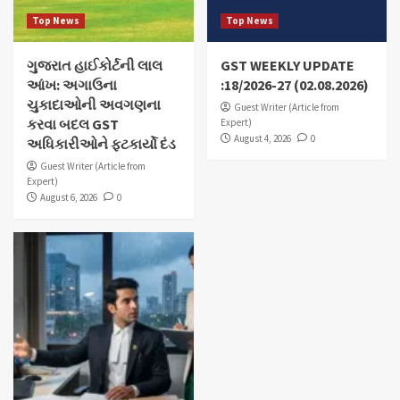
Top News
Top News
ગુજરાત હાઈકોર્ટની લાલ
GST WEEKLY UPDATE
આંખ: અગાઉના
:18/2026-27 (02.08.2026)
ચુકાદાઓની અવગણના
Guest Writer (Article from
કરવા બદલ GST
Expert)
August 4, 2026
0
અધિકારીઓને ફટકાર્યો દંડ
Guest Writer (Article from
Expert)
August 6, 2026
0