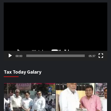
Video
Player
00:00
05:37
Tax Today Galary