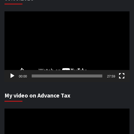
Video
Player
00:00
27:59
My video on Advance Tax
Video
Player