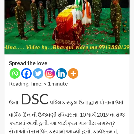
Spread the love
Reading Time:
< 1
minute
DSC
ઉના:
પબ્લિક સ્કૂલ ઉના દ્વારા પોતાના 9માં
વાર્ષિક દિન ની ઉજવણી રવિવાર તા. 10 માર્ચ 2019 ના રોજ
કરવામાં આવી હતી. આ કાર્યક્રમ ભારતીય સશસ્ત્ર
સેનાઓ ને સમર્પિત કરવામાં આવ્યો હતો. કાર્યક્રમ નું