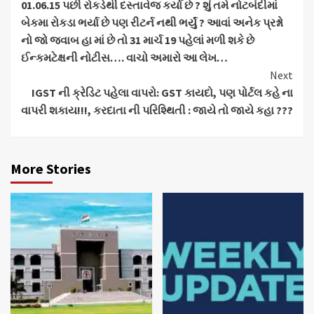
01.06.15 પછી રોકડેથી દસ્તાવેજ કર્યા છે ? શું તમે નોટબંદીમાં
બેકમા રોકડા ભર્યા છે પણ રીટર્ન નથી ભર્યું ? આવાં અનેક પ્રશ્નો
નો જો જવાબ હા માં છે તો 31 માર્ચ 19 પહેલાં મળી શકે છે
ઈન્કમટેક્ષની નોટીસ…. વાચો અમારો આ લેખ…
Next
IGST ની ક્રેડિટ પહેલા વાપરો: GST કાયદો, પણ પોર્ટલ કહે ના
વાપરી શકાય!!!, કરદાતા ની પરિશ્થિતી : જાયે તો જાયે કહા ???
More Stories