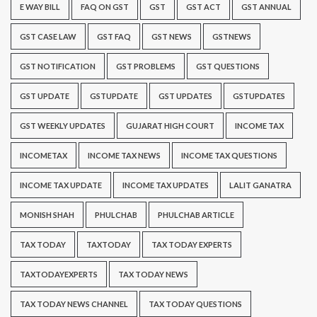
E WAY BILL
FAQ ON GST
GST
GST ACT
GST ANNUAL
GST CASE LAW
GST FAQ
GST NEWS
GSTNEWS
GST NOTIFICATION
GST PROBLEMS
GST QUESTIONS
GST UPDATE
GSTUPDATE
GST UPDATES
GSTUPDATES
GST WEEKLY UPDATES
GUJARAT HIGH COURT
INCOME TAX
INCOMETAX
INCOME TAX NEWS
INCOME TAX QUESTIONS
INCOME TAX UPDATE
INCOME TAX UPDATES
LALIT GANATRA
MONISH SHAH
PHULCHAB
PHULCHAB ARTICLE
TAX TODAY
TAXTODAY
TAX TODAY EXPERTS
TAXTODAYEXPERTS
TAX TODAY NEWS
TAX TODAY NEWS CHANNEL
TAX TODAY QUESTIONS