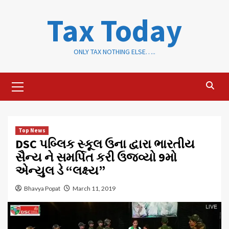
Skip
Tax Today
to
content
ONLY TAX NOTHING ELSE…..
Primary
Menu
Top News
DSC પબ્લિક સ્કૂલ ઉના દ્વારા ભારતીય
સૈન્ય ને સમર્પિત કરી ઉજવ્યો 9મો
એન્યુલ ડે “લક્ષ્ય”
Bhavya Popat
March 11, 2019