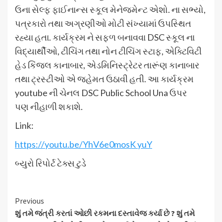
ઉના સેલ્ફ ફાઈનાન્સ સ્કૂલ મેનેજમેન્ટ એશો. ના સભ્યો,
પત્રકારો તથા અગ્રણીઓ મોટી સંખ્યામાં ઉપસ્થિત
રહ્યા હતા. કાર્યક્રમ ને સફળ બનાવવા DSC સ્કૂલ ના
વિદ્યાર્થીઓ, ટીચિંગ તથા નોન ટીચિંગ સ્ટાફ, એક્ટિવિટી
હેડ કિંજલ કાનાબાર, એડમિનિસ્ટ્રેટર તારૂંણ કાનાબાર
તથા ટ્રસ્ટીઓ એ જહેમત ઉઠાવી હતી. આ કાર્યક્રમ
youtube ની ચેનલ DSC Public School Una ઉપર
પણ નીહાળી શકાશે.
Link:
https://youtu.be/YhV6e0mosK yuY
બ્યુરો રિપોર્ટ ટેક્સ ટુડે
Continue
Previous
શું તમે જંત્રી કરતાં ઓછી રકમના દસ્તાવેજ કર્યા છે ? શું તમે
Reading