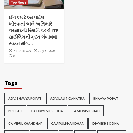
Top News
ઈનકમ ટેક્સ પોર્ટલ
ખોરવાતાં અને અતિભારે
વરસાદની સ્થિતિ વચ્ચે ITR
ફાઈલિંગની મુદત લંબાવવા
સખત માંગ…
Harshad Oza
July 31, 2026
0
Tags
ADV. BHAVYA POPAT
ADV. LALIT GANATRA
BHAVYA POPAT
BUDGET
CA DIVYESH SODHA
CA MONISH SHAH
CA VIPUL KHANDHAR
CAVIPULKHANDHAR
DIVYESH SODHA