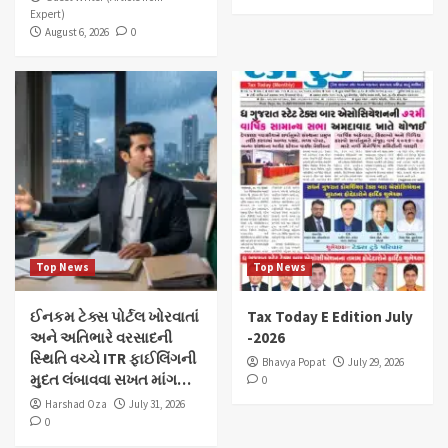
Expert)
August 6, 2026
0
Top News
Top News
ઈનકમ ટેક્સ પોર્ટલ ખોરવાતાં
Tax Today E Edition July
અને અતિભારે વરસાદની
-2026
સ્થિતિ વચ્ચે ITR ફાઈલિંગની
Bhavya Popat
July 29, 2026
મુદત લંબાવવા સખત માંગ…
0
Harshad Oza
July 31, 2026
0