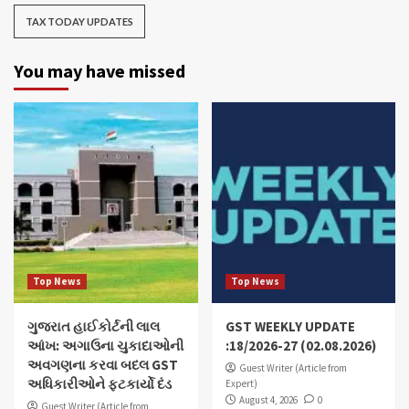
TAX TODAY UPDATES
You may have missed
Top News
Top News
ગુજરાત હાઈકોર્ટની લાલ
GST WEEKLY UPDATE
આંખ: અગાઉના ચુકાદાઓની
:18/2026-27 (02.08.2026)
અવગણના કરવા બદલ GST
Guest Writer (Article from
અધિકારીઓને ફટકાર્યો દંડ
Expert)
August 4, 2026
0
Guest Writer (Article from