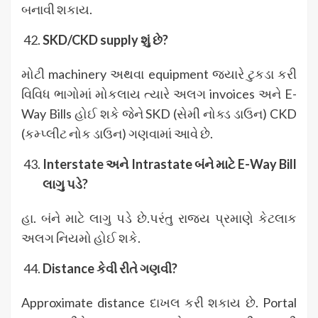
બનાવી શકાય.
SKD/CKD supply
શું છે?
મોટી machinery અથવા equipment જયારે ટુકડા કરી
વિવિધ ભાગોમાં મોકલાય ત્યારે અલગ invoices અને E-
Way Bills હોઈ શકે જેને SKD (સેમી નોક્ડ ડાઉન) CKD
(કમ્પ્લીટ નોક ડાઉન) ગણવામાં આવે છે.
Interstate
અને Intrastate
બંને માટે E-Way Bill
લાગુ પડે?
હા. બંને માટે લાગુ પડે છે.પરંતુ રાજ્ય પ્રમાણે કેટલાક
અલગ નિયમો હોઈ શકે.
Distance
કેવી રીતે ગણવી?
Approximate distance દાખલ કરી શકાય છે. Portal