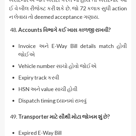
ઈ વે બીલ રીજેક્ટ કરી શકે છે. જો 72 કલાક સુધી action
ન લેવાય તો deemed acceptance ગણાય.
Accounts
વિભાગે કઈ ખાસ કાળજી રાખવી?
Invoice અને E-Way Bill details match હોવી
જોઈએ
Vehicle number સાચો હોવો જોઈએ
Expiry track કરવી
HSN અને value સાચી હોવી
Dispatch timing ધ્યાનમાં રાખવું
Transporter
માટે સૌથી મોટા જોખમ શું છે?
Expired E-Way Bill