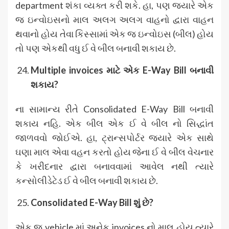
department શંકા વ્યક્ત કરી શકે. હા, પણ જયારે એક
જ ઇન્વોઇસનો માલ અલગ અલગ વાહનો દ્વારા વાહન
થવાનો હોય તેવા કિસ્સામાં એક જ ઇન્વોઇસ (બીલ) હોય
તો પણ એકથી વધુ ઈ વે બીલ બનાવી શકાય છે.
Multiple invoices
માટે એક E-Way Bill
બનાવી
શકાય?
ના સામાન્ય રીતે Consolidated E-Way Bill બનાવી
શકાય નહિ. એક બીલ એક ઈ વે બીલ નો સિદ્ધાંત
જાળવવો જોઈએ. હા, ટ્રાન્સપોર્ટર જયારે એક સાથે
ઘણા માલ એવા વહન કરતો હોય જેના ઈ વે બીલ વેચનાર
કે ખરીદનાર દ્વારા બનાવવામાં આવેલ નથી ત્યારે
કન્સોલીડેટેડ ઈ વે બીલ બનાવી શકાય છે.
Consolidated E-Way Bill
શું છે?
એક જ vehicle માં અનેક invoices નો માલ હોય ત્યારે