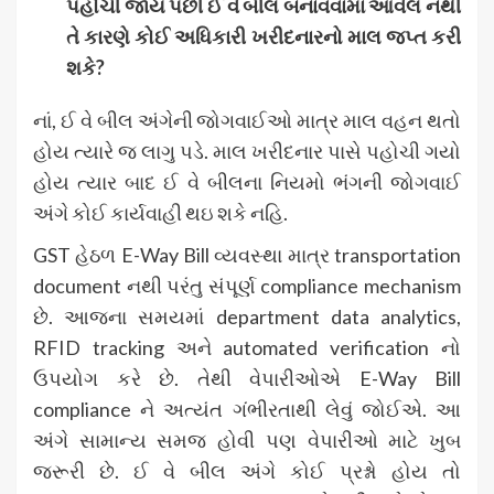
પહોચી જાય પછી ઈ વે બીલ બનાવવામાં આવેલ નથી
તે કારણે કોઈ અધિકારી ખરીદનારનો માલ જપ્ત કરી
શકે
?
નાં, ઈ વે બીલ અંગેની જોગવાઈઓ માત્ર માલ વહન થતો
હોય ત્યારે જ લાગુ પડે. માલ ખરીદનાર પાસે પહોચી ગયો
હોય ત્યાર બાદ ઈ વે બીલના નિયમો ભંગની જોગવાઈ
અંગે કોઈ કાર્યવાહી થઇ શકે નહિ.
GST હેઠળ E-Way Bill વ્યવસ્થા માત્ર transportation
document નથી પરંતુ સંપૂર્ણ compliance mechanism
છે. આજના સમયમાં department data analytics,
RFID tracking અને automated verification નો
ઉપયોગ કરે છે. તેથી વેપારીઓએ E-Way Bill
compliance ને અત્યંત ગંભીરતાથી લેવું જોઈએ. આ
અંગે સામાન્ય સમજ હોવી પણ વેપારીઓ માટે ખુબ
જરૂરી છે. ઈ વે બીલ અંગે કોઈ પ્રશ્નો હોય તો