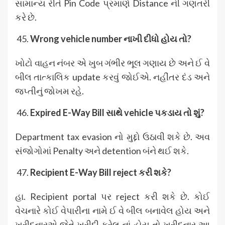
સામાન્ય રીતે Pin Code પ્રમાણે Distance ની ગણતરી
કરે છે.
Wrong vehicle number
નાખી દીધો હોય તો?
ખોટો વાહન નંબર એ ખુબ ગંભીર ભૂલ ગણાય છે અને ઈ વે
બીલ તાત્કાલિક update કરવું જોઈએ. નહીંતર દંડ અને
જપ્તીનું જોખમ રહે.
Expired E-Way Bill
સાથે vehicle
પકડાય તો શું?
Department tax evasion નો મુદ્દો ઉઠાવી શકે છે. અવ
સંજોગોમાં Penalty અને detention બંને થઈ શકે.
Recipient E-Way Bill reject
કરી શકે?
હા. Recipient portal પર reject કરી શકે છે. કોઈ
વેચનારે કોઈ વેપારીના નામે ઈ વે બીલ બનાવેલ હોય અને
ખરીદનારએ જેતે ખરીદી કરેલ નાં હોય તો ખરીદનાર આ