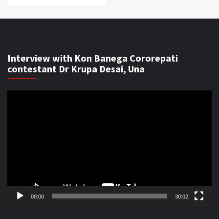
Interview with Kon Banega Cororepati
contestant Dr Krupa Desai, Una
Video
Player
00:00
30:02