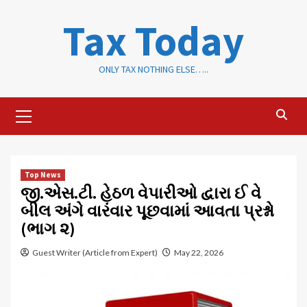
Skip
Tax Today
to
content
ONLY TAX NOTHING ELSE…..
Primary
Menu
Top News
જી.એસ.ટી. હેઠળ વેપારીઓ દ્વારા ઈ વે
બીલ અંગે વારંવાર પૂછવામાં આવતા પ્રશ્નો
(ભાગ ૨)
Guest Writer (Article from Expert)
May 22, 2026