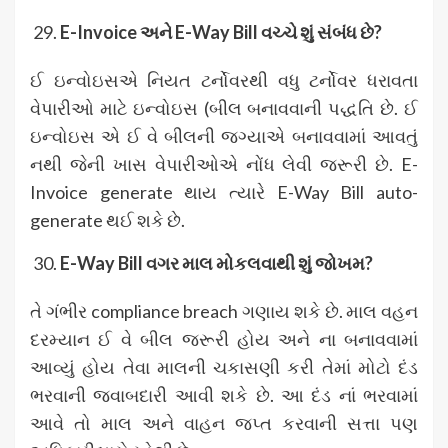
E-Invoice
અને E-Way Bill
વચ્ચે શું સંબંધ છે?
ઈ ઇન્વોઇસએ નિયત ટર્નોવરથી વધુ ટર્નોવર ધરાવતા
વેપારીઓ માટે ઇન્વોઇસ (બીલ બનાવવાની પદ્ધતિ છે. ઈ
ઇન્વોઇસ એ ઈ વે બીલની જગ્યાએ બનાવવામાં આવતું
નથી જેની ખાસ વેપારીઓએ નોંધ લેવી જરૂરી છે. E-
Invoice generate થાય ત્યારે E-Way Bill auto-
generate થઈ શકે છે.
E-Way Bill
વગર માલ મોકલવાથી શું જોખમ?
તે ગંભીર compliance breach ગણાય શકે છે. માલ વહન
દરમ્યાન ઈ વે બીલ જરૂરી હોય અને ના બનાવવામાં
આવ્યું હોય તેવા માલની ચકાસણી કરી તેમાં મોટો દંડ
ભરવાની જવાબદારી આવી શકે છે. આ દંડ નાં ભરવામાં
આવે તો માલ અને વાહન જપ્ત કરવાની સત્તા પણ