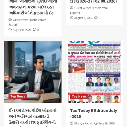
આંખ: અગાઉના ચુકાદાઓની
:18/2026-27 (02.08.2026)
અવગણના કરવા બદલ GST
Guest Writer (Article from
અધિકારીઓને ફટકાર્યો દંડ
Expert)
August 4, 2026
0
Guest Writer (Article from
Expert)
August 6, 2026
0
Top News
Top News
ઈનકમ ટેક્સ પોર્ટલ ખોરવાતાં
Tax Today E Edition July
અને અતિભારે વરસાદની
-2026
સ્થિતિ વચ્ચે ITR ફાઈલિંગની
Bhavya Popat
July 29, 2026