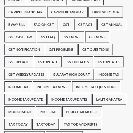
CA VIPUL KHANDHAR
CAVIPULKHANDHAR
DIVYESH SODHA
E WAY BILL
FAQ ON GST
GST
GST ACT
GST ANNUAL
GST CASE LAW
GST FAQ
GST NEWS
GSTNEWS
GST NOTIFICATION
GST PROBLEMS
GST QUESTIONS
GST UPDATE
GSTUPDATE
GST UPDATES
GSTUPDATES
GST WEEKLY UPDATES
GUJARAT HIGH COURT
INCOME TAX
INCOMETAX
INCOME TAX NEWS
INCOME TAX QUESTIONS
INCOME TAX UPDATE
INCOME TAX UPDATES
LALIT GANATRA
MONISH SHAH
PHULCHAB
PHULCHAB ARTICLE
TAX TODAY
TAXTODAY
TAX TODAY EXPERTS