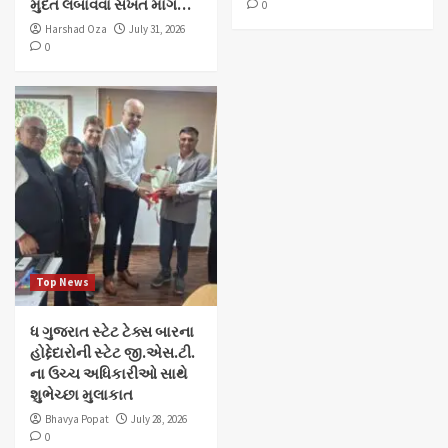
મુદત લંબાવવા સખત માંગ…
0
Harshad Oza
July 31, 2026
0
Top News
ધ ગુજરાત સ્ટેટ ટેક્સ બારના
હોદ્દેદારોની સ્ટેટ જી.એસ.ટી.
ના ઉચ્ચ અધિકારીઓ સાથે
શુભેચ્છા મુલાકાત
Bhavya Popat
July 28, 2026
0