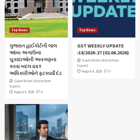
Top News
Top News
ગુજરાત હાઈકોર્ટની લાલ
GST WEEKLY UPDATE
આંખ: અગાઉના
:18/2026-27 (02.08.2026)
ચુકાદાઓની અવગણના
Guest Writer (Article from
કરવા બદલ GST
Expert)
August 4, 2026
0
અધિકારીઓને ફટકાર્યો દંડ
Guest Writer (Article from
Expert)
August 6, 2026
0