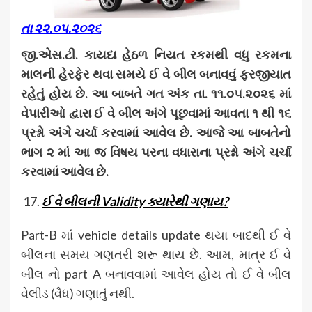
તા ૨૨
.
૦૫
.
૨૦૨૬
જી
.
એસ
.
ટી
.
કાયદા હેઠળ નિયત રકમથી વધુ રકમના
માલની હેરફેર થવા સમયે ઈ વે બીલ બનાવવું ફરજીયાત
રહેતું હોય છે
.
આ બાબતે ગત અંક તા
.
૧૧
.
૦૫
.
૨૦૨૬ માં
વેપારીઓ દ્વારા ઈ વે બીલ અંગે પૂછવામાં આવતા ૧ થી ૧૬
પ્રશ્નો અંગે ચર્ચા કરવામાં આવેલ છે
.
આજે આ બાબતેનો
ભાગ ૨ માં આ જ વિષય પરના વધારાના પ્રશ્નો અંગે ચર્ચા
કરવામાં આવેલ છે
.
ઈ વે બીલની Validity ક્યારેથી ગણાય?
Part-B માં vehicle details update થયા બાદથી ઈ વે
બીલના સમય ગણતરી શરૂ થાય છે. આમ, માત્ર ઈ વે
બીલ નો part A બનાવવામાં આવેલ હોય તો ઈ વે બીલ
વેલીડ (વૈધ) ગણાતું નથી.