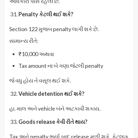
અધિકારી પાસે રહેલી છે.
Penalty
કેટલી થઈ શકે?
Section 122 મુજબ penalty લાગી શકે છે.
સામાન્ય રીતે:
₹10,000 અથવા
Tax amount ના બે ગણા જેટલી penalty
જે વધુ હોય તે વસૂલ થઈ શકે.
Vehicle detention
થઈ શકે?
હા. માલ અને vehicle બંને અટકાવી શકાય.
Goods release
કેવી રીતે થાય?
Tax અને penalty ભર્યા બાદ release મળી શકે. કેટલાક