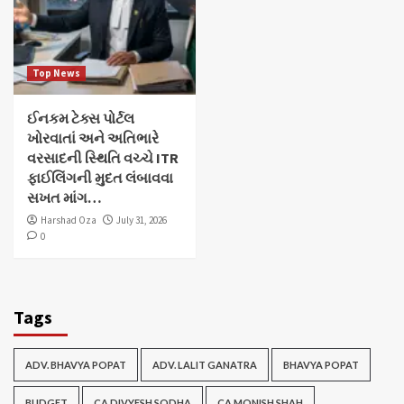
Top News
ઈનકમ ટેક્સ પોર્ટલ
ખોરવાતાં અને અતિભારે
વરસાદની સ્થિતિ વચ્ચે ITR
ફાઈલિંગની મુદત લંબાવવા
સખત માંગ…
Harshad Oza
July 31, 2026
0
Tags
ADV. BHAVYA POPAT
ADV. LALIT GANATRA
BHAVYA POPAT
BUDGET
CA DIVYESH SODHA
CA MONISH SHAH