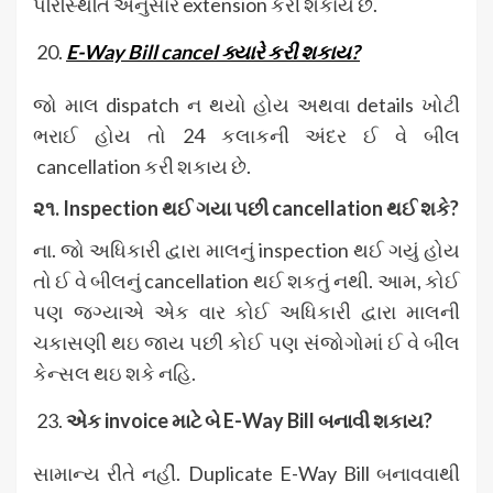
પરિસ્થિતિ અનુસાર extension કરી શકાય છે.
E-Way Bill cancel
ક્યારે કરી શકાય?
જો માલ dispatch ન થયો હોય અથવા details ખોટી
ભરાઈ હોય તો 24 કલાકની અંદર ઈ વે બીલ
cancellation કરી શકાય છે.
૨૧. Inspection
થઈ ગયા પછી cancellation
થઈ શકે?
ના. જો અધિકારી દ્વારા માલનું inspection થઈ ગયું હોય
તો ઈ વે બીલનું cancellation થઈ શકતું નથી. આમ, કોઈ
પણ જગ્યાએ એક વાર કોઈ અધિકારી દ્વારા માલની
ચકાસણી થઇ જાય પછી કોઈ પણ સંજોગોમાં ઈ વે બીલ
કેન્સલ થઇ શકે નહિ.
એક invoice
માટે બે E-Way Bill
બનાવી શકાય?
સામાન્ય રીતે નહીં. Duplicate E-Way Bill બનાવવાથી