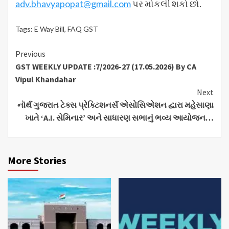
adv.bhavyapopat@gmail.com
પર મોકલી શકો છો.
Tags:
E Way Bill
,
FAQ GST
Continue
Previous
GST WEEKLY UPDATE :7/2026-27 (17.05.2026) By CA
Reading
Vipul Khandahar
Next
નૉર્થ ગુજરાત ટેક્સ પ્રેક્ટિશનર્સ એસોસિએશન દ્વારા મહેસાણા
ખાતે ‘A.I. સેમિનાર’ અને સાધારણ સભાનું ભવ્ય આયોજન…
More Stories