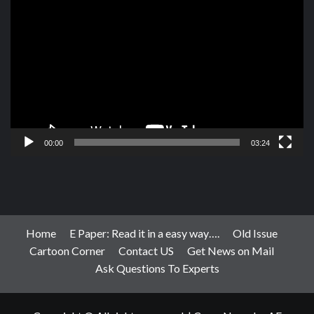
Player
00:00
03:24
Home
E Paper: Read it in a easy way….
Old Issue
Cartoon Corner
Contact US
Get News on Mail
Ask Questions To Experts