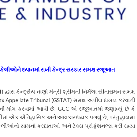
્કેલીઓને ધ્યાનમાં રાખી કેન્દ્ર સરકાર સમક્ષ રજૂઆત
્વારા કેન્દ્રીય નાણાં મંત્રી શ્રીમતી નિર્મલા સીતારામન સમક્ષ
Tax Appellate Tribunal (GSTAT) સમક્ષ અપીલ દાખલ કરવાની
ની માંગ કરવામાં આવી છે. GCCIએ રજૂઆતમાં જણાવ્યું છે કે
લીમાં એક ઐતિહાસિક અને આવકારદાયક પગલું છે, પરંતુ હાલમાં
ુશ્કેલીઓનો સામનો કરદાતાઓ અને ટેક્સ પ્રોફેશનલ્સ કરી રહ્યા