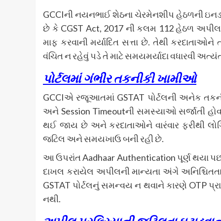
GCCIની નયનભાઈ શેઠના ચેરમેનશીપ હેઠળની ઇનડાયરે
છે કે CGST Act, 2017 ની કલમ 112 હેઠળ અપીલ મ
માફ કરવાની મર્યાદિત સત્તા છે. તેથી કરદાતા
વંચિત ન રહેવું પડે તે માટે સમયમર્યાદા વધારવી અત્યં
પોર્ટલમાં ગંભીર તકનીકી ખામીઓ
GCCIએ રજૂઆતમાં GSTAT પોર્ટલની અનેક તકનીકી ખ
અને Session Timeoutની સમસ્યાઓ સર્જાતી હોવા
થઈ જાય છે અને કરદાતાઓને વારંવાર ફરીથી લોગિન
જટિલ અને સમયખાઉ બની રહી છે.
આ ઉપરાંત Aadhaar Authentication પૂર્ણ થયા પછ
દાખલ કરાયેલ અપીલની માન્યતા અંગે અનિશ્ચિતતા 
GSTAT પોર્ટલનું સમન્વય ન થવાને કારણે OTP પ્ર
નથી.