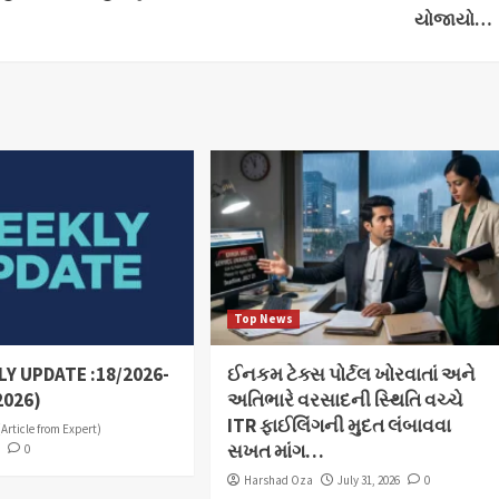
યોજાયો…
Top News
Y UPDATE :18/2026-
ઈનકમ ટેક્સ પોર્ટલ ખોરવાતાં અને
2026)
અતિભારે વરસાદની સ્થિતિ વચ્ચે
ITR ફાઈલિંગની મુદત લંબાવવા
(Article from Expert)
સખત માંગ…
6
0
Harshad Oza
July 31, 2026
0