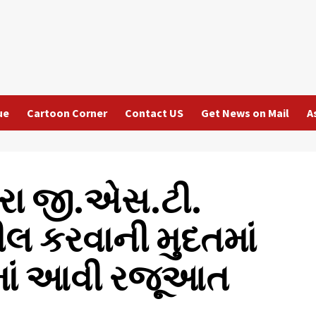
ue
Cartoon Corner
Contact US
Get News on Mail
A
વારા જી.એસ.ટી.
ીલ કરવાની મુદતમાં
ામાં આવી રજૂઆત