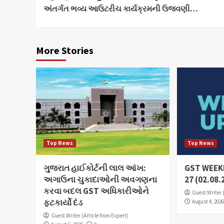
Reading
અંતર્ગત ભવ્ય આઉટરીચ કાર્યક્રમની ઉજવણી…
More Stories
Top News
Top News
ગુજરાત હાઈકોર્ટની લાલ આંખ:
GST WEEKL
અગાઉના ચુકાદાઓની અવગણના
27 (02.08.
કરવા બદલ GST અધિકારીઓને
Guest Writer 
ફટકાર્યો દંડ
August 4, 202
Guest Writer (Article from Expert)