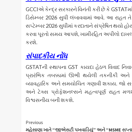
GCCIએ કેન્દ્ર સરકારને વિનંતી કરી છે કે GSTAT
ડિસેમ્બર 2026 સુધી લંબાવવામાં આવે. આ રાહત ત
સપ્ટેમ્બર 2026 સુધીમાં કરદાતાને સંપ્રેષિત થયો 
કરવા પૂરતો સમય આપશે, ખામીરહિત અપીલો દાખલ ક
કરશે.
સંપાદકીય નોંધ
GSTATની સ્થાપના GST કાયદા હેઠળ વિવાદ નિવારણ
પ્રારંભિક તબક્કામાં ઊભી થયેલી તકનીકી અને
વ્યાવહારિક અને સમયોચિત ગણાવી શકાય. જો સ
અને ટેક્સ પ્રોફેશનલ્સને મહત્વપૂર્ણ રાહત 
વિશ્વસનીય બની શકશે.
Continue
Previous
મહેસાણા ખાતે “જીએસટી પખવાડિયું” અને “MSME સપ્ત