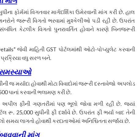
 માંગ
ના ફોર્મમાં વિગતવાર માર્ગદર્શિકા ઉમેરવાની માંગ કરી છે. હાલ
નરોને જરૂરી વિગતો ભરવામાં મુશ્કેલીઓ પડી રહી છે. ઉપરાંત
બંધિત કેટલીક વિગતો પુનરાવર્તિત હોવાને કારણે બિનજરૂરી
tails” જેવી માહિતી GST પોર્ટલમાંથી ઓટો-પોપ્યુલેટ કરવાની
પ્રક્રિયા વધુ સરળ બને.
ી સમસ્યાઓ
ીની જ મર્યાદા હોવાથી મોટા વિવાદોમાં જરૂરી દસ્તાવેજો અપલોડ
ે 500 પાનાં કરવાની ભલામણ કરી છે.
માં અપીલ ફીની ગણતરીમાં પણ ભૂલો જોવા મળી રહી છે. જ્યાં
્ટલ રૂ. 25,000 સુધીની ફી દર્શાવે છે. ઉપરાંત ફી ભર્યા બાદ તેની
જેટલો સમય લાગતો હોવાથી કરદાતાઓમાં અનિશ્ચિતતા સર્જાય છે.
ંબાવવાની માંગ