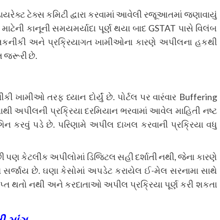
ક્ટ ટેક્સ કમિટી દ્વારા કરવામાં આવેલી રજૂઆતમાં જણાવાયું
ાટેની કાનૂની સમયમર્યાદા પૂર્ણ થયા બાદ GSTAT પાસે વિલંબ
ઓને તકનીકી અને પ્રક્રિયાગત ખામીઓના કારણે અપીલના હકથી
ત જરૂરી છે.
ામીઓ તરફ ધ્યાન દોર્યું છે. પોર્ટલ પર વારંવાર Buffering
થી અપીલની પ્રક્રિયા દરમિયાન ભરવામાં આવેલ માહિતી નષ્ટ
 કરવું પડે છે. પરિણામે અપીલ દાખલ કરવાની પ્રક્રિયા વધુ
ી પણ કેટલીક અપીલોમાં ડિજિટલ સહી દર્શાતી નથી, જેના કારણે
સર્જાય છે. ઘણા કેસોમાં અપડેટ કરાયેલ ઈ-મેલ સરનામા સાથે
ાપ્ત થતો નથી અને કરદાતાઓ અપીલ પ્રક્રિયા પૂર્ણ કરી શકતા