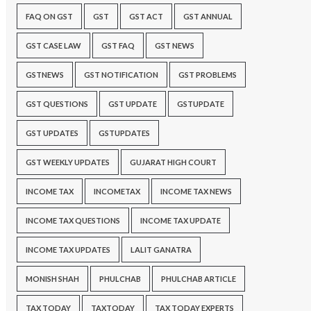
FAQ ON GST
GST
GST ACT
GST ANNUAL
GST CASE LAW
GST FAQ
GST NEWS
GSTNEWS
GST NOTIFICATION
GST PROBLEMS
GST QUESTIONS
GST UPDATE
GSTUPDATE
GST UPDATES
GSTUPDATES
GST WEEKLY UPDATES
GUJARAT HIGH COURT
INCOME TAX
INCOMETAX
INCOME TAX NEWS
INCOME TAX QUESTIONS
INCOME TAX UPDATE
INCOME TAX UPDATES
LALIT GANATRA
MONISH SHAH
PHULCHAB
PHULCHAB ARTICLE
TAX TODAY
TAXTODAY
TAX TODAY EXPERTS