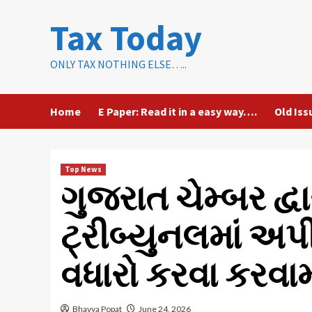
Skip
Tax Today
to
content
ONLY TAX NOTHING ELSE…..
Home
E Paper: Read it in a easy way….
Old Iss
Top News
ગુજરાત ચેમ્બર દ્
ટ્રીબ્યુનલમાં અપ
વધારો કરવા કરવ
Bhavya Popat
June 24, 2026