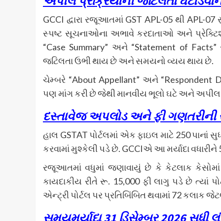
અપીલ પ્રક્રિયાની જટિલતા ઘટાડવાની
GCCI દ્વારા રજૂઆતમાં GST APL-05 થી APL-07 સુધી
સ્પષ્ટ સૂચનાઓના અભાવે કરદાતાઓ અને પ્રેક્ટિશ
“Case Summary” અને “Statement of Facts” સં
જટિલતા ઉભી થાય છે અને સમયનો વ્યય થાય છે.
ચેમ્બરે “About Appellant” અને “Respondent De
પણ માંગ કરી છે જેથી માનવીય ભૂલો ઘટે અને અપીલ 
દસ્તાવેજ અપલોડ અને ફી ગણતરીન
હાલ GSTAT પોર્ટલમાં એક ફાઇલ માટે 250 પાનાં સુધ
કરવામાં મુશ્કેલી પડે છે. GCCIએ આ મર્યાદા વધારીન
રજૂઆતમાં વધુમાં જણાવાયું છે કે કેટલાક કેસો
કાયદાકીય રીતે રૂ. 15,000 ફી લાગુ પડે છે ત્યાં પોર
એન્ટ્રી પોર્ટલ પર પ્રતિબિંબિત થવામાં 72 કલાક 
સમયમર્યાદા 31 ડિસેમ્બર 2026 સુધી લ