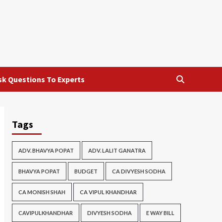
sk Questions To Experts
Tags
ADV. BHAVYA POPAT
ADV. LALIT GANATRA
BHAVYA POPAT
BUDGET
CA DIVYESH SODHA
CA MONISH SHAH
CA VIPUL KHANDHAR
CAVIPULKHANDHAR
DIVYESH SODHA
E WAY BILL