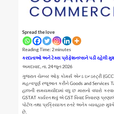
Spread the love
Reading Time:
2
minutes
કરદાતાઓ અને ટેક્સ પ્રોફેશનલ્સને પડી રહેલી મુશ
અમદાવાદ, તા. 24 જૂન 2026
ગુજરાત ચેમ્બર ઓફ કોમર્સ એન્ડ ઇન્ડસ્ટ્રી (GCCI) દ
મહત્વપૂર્ણ રજૂઆત કરીને Goods and Services 
હાલની સમયમર્યાદામાં વધુ છ માસનો વધારો કરવા
GSTAT કાર્યરત થવું એ GST વિવાદ નિવારણ પ્રણા
પોર્ટલ તથા પ્રક્રિયાગત સ્તરે અનેક વ્યવહારુ મ
છે.