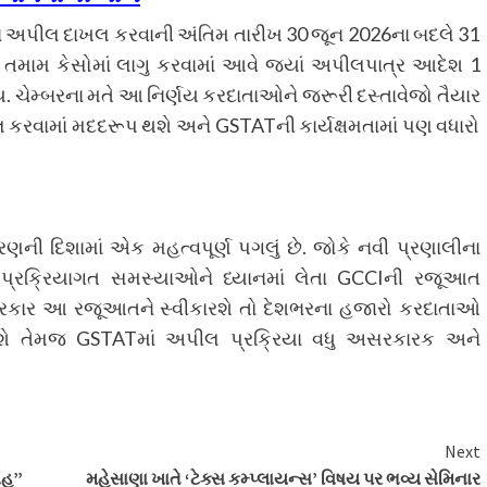
માં અપીલ દાખલ કરવાની અંતિમ તારીખ 30 જૂન 2026ના બદલે 31
ે તમામ કેસોમાં લાગુ કરવામાં આવે જ્યાં અપીલપાત્ર આદેશ 1
હોય. ચેમ્બરના મતે આ નિર્ણય કરદાતાઓને જરૂરી દસ્તાવેજો તૈયાર
રવામાં મદદરૂપ થશે અને GSTATની કાર્યક્ષમતામાં પણ વધારો
ની દિશામાં એક મહત્વપૂર્ણ પગલું છે. જોકે નવી પ્રણાલીના
 પ્રક્રિયાગત સમસ્યાઓને ધ્યાનમાં લેતા GCCIની રજૂઆત
રકાર આ રજૂઆતને સ્વીકારશે તો દેશભરના હજારો કરદાતાઓ
મળશે તેમજ GSTATમાં અપીલ પ્રક્રિયા વધુ અસરકારક અને
Next
ાહ”
મહેસાણા ખાતે ‘ટેક્સ કમ્પ્લાયન્સ’ વિષય પર ભવ્ય સેમિનાર