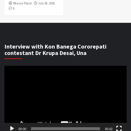
Bhavya Popat
July 28, 2026
0
Interview with Kon Banega Cororepati
contestant Dr Krupa Desai, Una
Video
Player
00:00
30:02