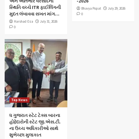
અને અતિભારે વરસાદની
-2026
સ્થિતિ વચ્ચે ITR ફાઈલિંગની
Bhavya Popat
July 29, 2026
મુદત લંબાવવા સખત માંગ…
0
Harshad Oza
July 31, 2026
0
Top News
ધ ગુજરાત સ્ટેટ ટેક્સ બારના
હોદ્દેદારોની સ્ટેટ જી.એસ.ટી.
ના ઉચ્ચ અધિકારીઓ સાથે
શુભેચ્છા મુલાકાત