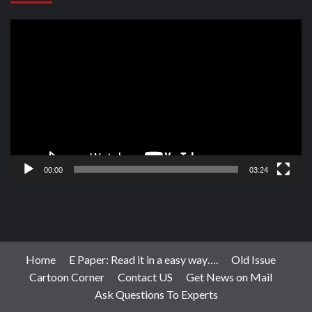
Video
Player
00:00
03:24
Home
E Paper: Read it in a easy way….
Old Issue
Cartoon Corner
Contact US
Get News on Mail
Ask Questions To Experts