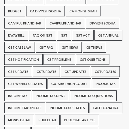
BUDGET
CA DIVYESH SODHA
CA MONISH SHAH
CA VIPUL KHANDHAR
CAVIPULKHANDHAR
DIVYESH SODHA
E WAY BILL
FAQ ON GST
GST
GST ACT
GST ANNUAL
GST CASE LAW
GST FAQ
GST NEWS
GSTNEWS
GST NOTIFICATION
GST PROBLEMS
GST QUESTIONS
GST UPDATE
GSTUPDATE
GST UPDATES
GSTUPDATES
GST WEEKLY UPDATES
GUJARAT HIGH COURT
INCOME TAX
INCOMETAX
INCOME TAX NEWS
INCOME TAX QUESTIONS
INCOME TAX UPDATE
INCOME TAX UPDATES
LALIT GANATRA
MONISH SHAH
PHULCHAB
PHULCHAB ARTICLE