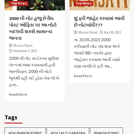
Top News
Top News
2000 ની નોટ હજુ છે વૈધ:
શું ફરી જાહેર કરવામાં આવી
પોસ્ટ ઓફિસ પર આ નોટો
છે નોટબાંધી???
બદલવી શકશે સામાન્ય
Bhavya Popat
May 30, 2023
જનતા
તા. 30.05.2023 2000
Bhavya Popat
રૂપિયાની નોટ બંધ થવા અંગે
November 3, 2023
જ્યારે RBI ગવર્નર દ્વારા
2000 ની નોટ સપ્ટેમ્બર સુધીમાં
જાહેરાત કરવામાં આવી ત્યારે
બેન્કમાં જમા કરાવવાની હતી
ઘણા નાગરિકો ફરી આ...
જરૂરિયાત: 2000 ની નોટો
Read More
ભૂલથી રહી ગઈ હોય તેવા લોકો
હતા...
Read More
Tags
ADV. BHAVYA POPAT
ADV. LALIT GANATRA
BHAVYA POPAT