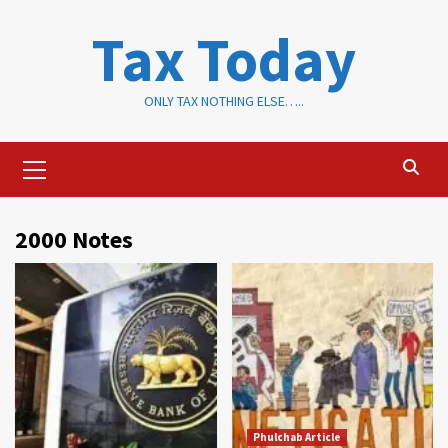
Skip
Tax Today
to
content
ONLY TAX NOTHING ELSE…..
Primary
Menu
2000 Notes
Phulchab Article