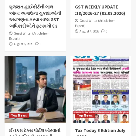
ગુજરાત હાઈકોર્ટની લાલ
GST WEEKLY UPDATE
આંખ: અગાઉના ચુકાદાઓની
:18/2026-27 (02.08.2026)
અવગણના કરવા બદલ GST
Guest Writer (Article from
અધિકારીઓને ફટકાર્યો દંડ
Expert)
August 4, 2026
0
Guest Writer (Article from
Expert)
August 6, 2026
0
Top News
Top News
ઈનકમ ટેક્સ પોર્ટલ ખોરવાતાં
Tax Today E Edition July