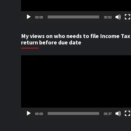
00:00
30:02
My views on who needs to file Income Tax
return before due date
Video
Player
00:00
05:37