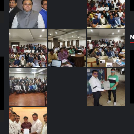
M
V
Pl