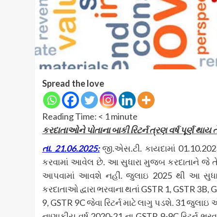
Spread the love
Reading Time:
< 1
minute
કરદાતાઓને પોતાના બાકી રિટર્ન ત્રણ વર્ષ પૂર્ણ થાય ત
તા. 21.06.2025:
જી.એસ.ટી. કાયદામાં 01.10.2023 
કરવામાં આવેલ છે. આ સુધારા મુજબ કરદાતાને જે તે 
આપવામાં આવશે નહીં. જુલાઇ 2025 થી આ સુધા
કરદાતાઓ દ્વારા ભરવાના થતાં GSTR 1, GSTR 3B,
9, GSTR 9C જેવા રિટર્ન માટે લાગુ પડશે. 31 જુલાઇ
નાણાકીય વર્ષ 2020-21 ના GSTR 9-9C રિટર્ન ભ