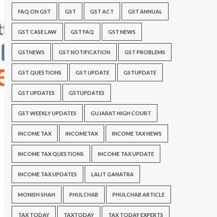
FAQ ON GST
GST
GST ACT
GST ANNUAL
GST CASE LAW
GST FAQ
GST NEWS
GSTNEWS
GST NOTIFICATION
GST PROBLEMS
GST QUESTIONS
GST UPDATE
GSTUPDATE
GST UPDATES
GSTUPDATES
GST WEEKLY UPDATES
GUJARAT HIGH COURT
INCOME TAX
INCOMETAX
INCOME TAX NEWS
INCOME TAX QUESTIONS
INCOME TAX UPDATE
INCOME TAX UPDATES
LALIT GANATRA
MONISH SHAH
PHULCHAB
PHULCHAB ARTICLE
TAX TODAY
TAXTODAY
TAX TODAY EXPERTS