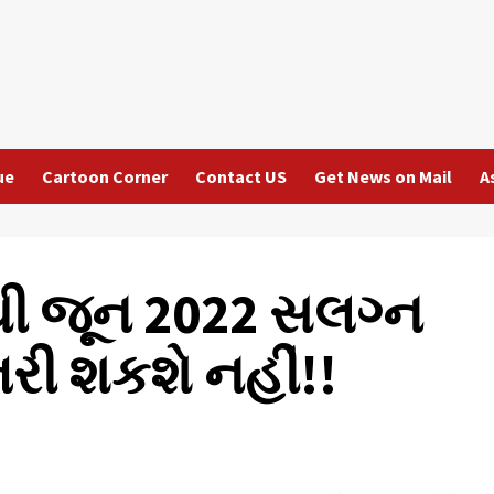
ue
Cartoon Corner
Contact US
Get News on Mail
A
ી જૂન 2022 સલગ્ન
રી શકશે નહીં!!