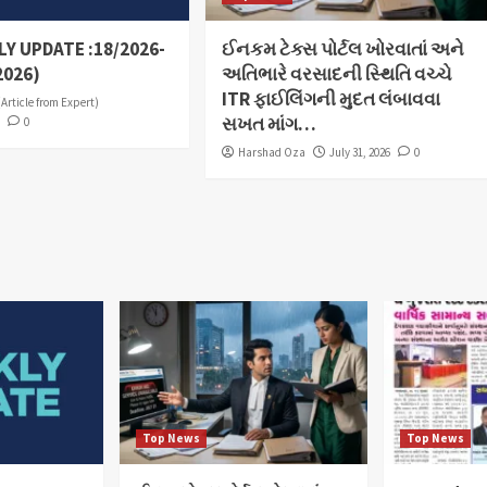
Y UPDATE :18/2026-
ઈનકમ ટેક્સ પોર્ટલ ખોરવાતાં અને
2026)
અતિભારે વરસાદની સ્થિતિ વચ્ચે
ITR ફાઈલિંગની મુદત લંબાવવા
(Article from Expert)
સખત માંગ…
6
0
Harshad Oza
July 31, 2026
0
Top News
Top News