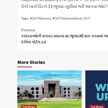
પૈકી બાકી રિટર્ન 31 જુલાઇ સુધીમાં ભરી આપવા જો
Tags:
#GSTReturns
,
#GSTReturnsblock
,
GST
Continue
Previous
કરદાતાઓની સગવડ વધારવા 01 જુલાઇથી શરૂ કરવામાં આ
Reading
વે બિલ પોર્ટલ 2.0
More Stories
Top News
Top News