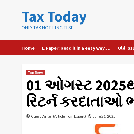
Skip
Tax Today
to
content
ONLY TAX NOTHING ELSE…..
Home
E Paper: Read it in a easy way….
Old Iss
Top News
01 ઓગસ્ટ 2025થ
રિટર્ન કરદાતાઓ ભ
Guest Writer (Article from Expert)
June 21, 2025