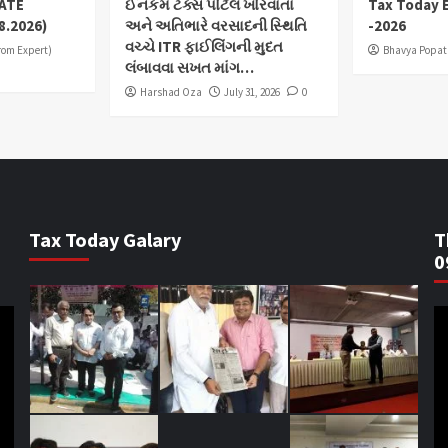
ATE
ઈનકમ ટેક્સ પોર્ટલ ખોરવાતાં
Tax Today E
8.2026)
અને અતિભારે વરસાદની સ્થિતિ
-2026
વચ્ચે ITR ફાઈલિંગની મુદત
from Expert)
Bhavya Popat
લંબાવવા સખત માંગ…
Harshad Oza
July 31, 2026
0
Tax Today Galary
T
0
V
Pl