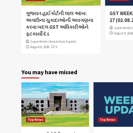
ગુજરાત હાઈકોર્ટની લાલ આંખ:
GST WEEKL
અગાઉના ચુકાદાઓની અવગણના
27 (02.08.
કરવા બદલ GST અધિકારીઓને
Guest Writer 
ફટકાર્યો દંડ
August 4, 202
Guest Writer (Article from Expert)
August 6, 2026
0
You may have missed
Top News
Top News