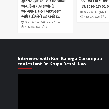
ગુજરાત હાઈકોર્ટની લાલ આંખ:
GST WEEKLY UPD
અગાઉના ચુકાદાઓની
:18/2026-27 (02.0
અવગણના કરવા બદલ GST
Guest Writer (Article 
અધિકારીઓને ફટકાર્યો દંડ
August 4, 2026
0
Guest Writer (Article from Expert)
August 6, 2026
0
Interview with Kon Banega Cororepati
contestant Dr Krupa Desai, Una
Video
Player