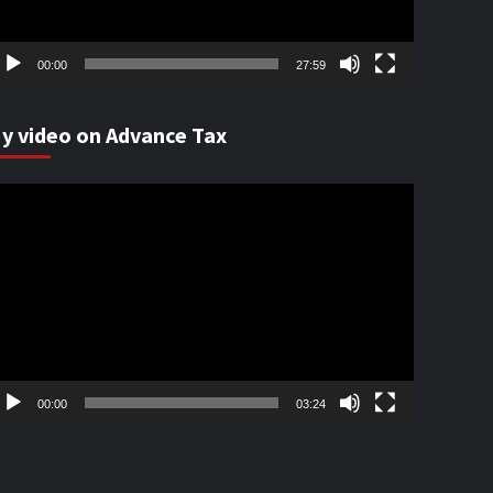
00:00
27:59
y video on Advance Tax
ideo
ayer
00:00
03:24