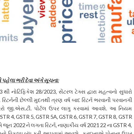
ે પહેલા ભરી દેવા અંગે સૂચના:
થી નોટિફિકેશ 28/2023, સેંટરલ ટેક્સ દ્વારા મહત્વનો સુધારો
રિટર્નની છેલ્લી મુદતથી ત્રણ વર્ષ બાદ રિટર્ન ભરવાની પરવાનગી
રો જી.એસ.ટી. પોર્ટલ ઉપર લાગુ કરવામાં આવશે. આ નિયમ
 GSTR 4, GSTR 5, GSTR 5A, GSTR 6, GSTR 7, GSTR 8, GSTR
 એ જૂન 2022 ને લગતા રિટર્ન, નાણાકીય વર્ષ 2021 22 ના GSTR 4,
રવાનો વિકલ્પ બંધ કરી આપવામાં આવશે. કરદાતાએ પોતાના ઉપર