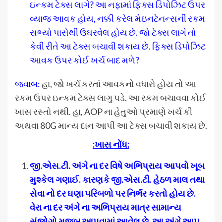
ઇન્કમ ટેક્સ લાગે? આ નફામાં ફિક્સ ડિપોઝિટ ઉપર
વ્યાજ આવક હોય, નક્કી કરેલ મેઇનટેનન્સની રકમ
સભ્યો પાસેથી ઉઘરવેલ હોય છે. જો ટેક્સ લાગે તો
કેવી રીતે આ ટેક્સ બચાવી શકાય છે. ફિક્સ ડિપોઝિટ
આવક ઉપર કોઈ ખર્ચ બાદ મળે?
જવાબ:
હા, જો ખર્ચ કરતાં આવકનો વધારો હોય તો આ
રકમ ઉપર ઇન્કમ ટેક્સ લાગુ પડે. આ રકમ બચાવવા કોઈ
ખાસ રસ્તો નથી. હા, AOP ના હેતુઓ પ્રમાણે ખર્ચ કી
અથવા 80G માન્ય દાન આપી આ ટેક્સ બચાવી શકાય છે.
:
ખાસ નોંધ
:
જી
.
એસ
.
ટી
.
અંગે ના દર વિષે અભિપ્રાય આપવો ખૂબ
મુશ્કેલ ગણાઈ
.
કારણકે જી
.
એસ
.
ટી
.
હેઠળ માલ તથા
સેવા નો દર ઘણા પરિબળો પર નિર્ભર કરતો હોય છે
.
વેરા ના દર અંગે ના અભિપ્રાય માત્ર સામાન્ય
સંજોગો મુજબ આપવામાં આવેલ છે
.
આ અંગે આપ