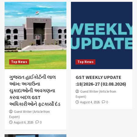
Top News
Top News
ગુજરાત હાઈકોર્ટની લાલ
GST WEEKLY UPDATE
આંખ: અગાઉના
:18/2026-27 (02.08.2026)
ચુકાદાઓની અવગણના
Guest Writer (Article from
કરવા બદલ GST
Expert)
August 4, 2026
0
અધિકારીઓને ફટકાર્યો દંડ
Guest Writer (Article from
Expert)
August 6, 2026
0