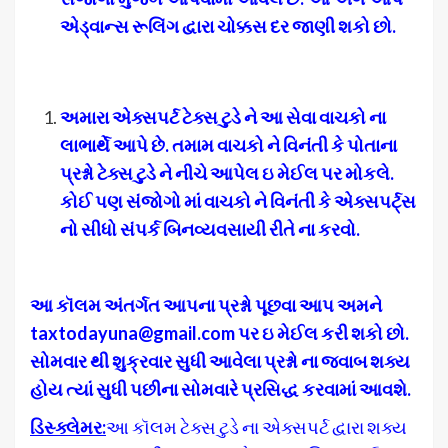
એડ્વાન્સ રૂલિંગ દ્વારા ચોક્કસ દર જાણી શકો છો
.
અમારા એક્સપર્ટ ટેક્સ ટુડે ને આ સેવા વાચકો ના
લાભાર્થે આપે છે
.
તમામ વાચકો ને વિનંતી કે પોતાના
પ્રશ્નો ટેક્સ ટુડે ને નીચે આપેલ ઇ મેઈલ પર મોકલે
.
કોઈ પણ સંજોગો માં વાચકો ને વિનંતી કે એક્સપર્ટ્સ
નો સીધો સંપર્ક બિનવ્યવસાયી રીતે ના કરવો
.
આ કૉલમ અંતર્ગત આપના પ્રશ્નો પૂછવા આપ અમને
taxtodayuna@gmail.com
પર ઇ મેઈલ કરી શકો છો
.
સોમવાર થી શુક્રવાર સુધી આવેલા પ્રશ્નો ના જવાબ શક્ય
હોય ત્યાં સુધી પછીના સોમવારે પ્રસિદ્ધ કરવામાં આવશે
.
ડિસ્ક્લેમર
:
આ કૉલમ ટેક્સ ટુડે ના એક્સપર્ટ દ્વારા શક્ય