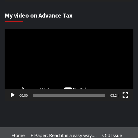
My video on Advance Tax
Video
Player
00:00
03:24
Home
E Paper: Read it in a easy way….
Old Issue