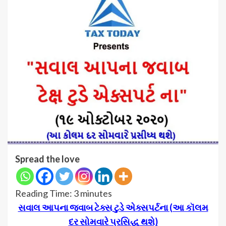
Spread the love
Reading Time:
3
minutes
સવાલ આપના જવાબ ટેક્સ ટુડે એક્સપર્ટના (આ કૉલમ
દર સોમવારે પ્રસિદ્ધ થશે)