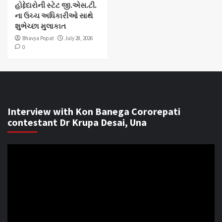
હોદ્દેદારોની સ્ટેટ જી.એસ.ટી.
ના ઉચ્ચ અધિકારીઓ સાથે
શુભેચ્છા મુલાકાત
Bhavya Popat
July 28, 2026
0
Interview with Kon Banega Cororepati
contestant Dr Krupa Desai, Una
Video
Player