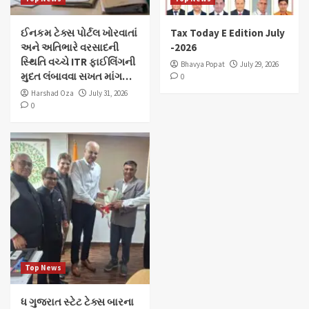
ઈનકમ ટેક્સ પોર્ટલ ખોરવાતાં
Tax Today E Edition July
અને અતિભારે વરસાદની
-2026
સ્થિતિ વચ્ચે ITR ફાઈલિંગની
Bhavya Popat
July 29, 2026
મુદત લંબાવવા સખત માંગ…
0
Harshad Oza
July 31, 2026
0
Top News
ધ ગુજરાત સ્ટેટ ટેક્સ બારના