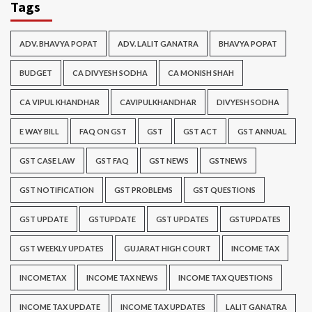
Tags
ADV. BHAVYA POPAT
ADV. LALIT GANATRA
BHAVYA POPAT
BUDGET
CA DIVYESH SODHA
CA MONISH SHAH
CA VIPUL KHANDHAR
CAVIPULKHANDHAR
DIVYESH SODHA
E WAY BILL
FAQ ON GST
GST
GST ACT
GST ANNUAL
GST CASE LAW
GST FAQ
GST NEWS
GSTNEWS
GST NOTIFICATION
GST PROBLEMS
GST QUESTIONS
GST UPDATE
GSTUPDATE
GST UPDATES
GSTUPDATES
GST WEEKLY UPDATES
GUJARAT HIGH COURT
INCOME TAX
INCOMETAX
INCOME TAX NEWS
INCOME TAX QUESTIONS
INCOME TAX UPDATE
INCOME TAX UPDATES
LALIT GANATRA