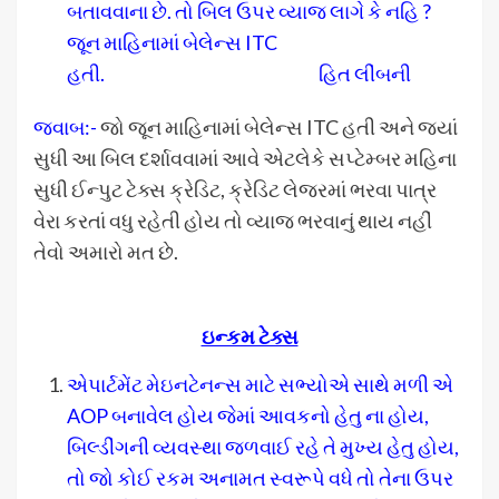
બતાવવાના છે. તો બિલ ઉપર વ્યાજ લાગે કે નહિ ?
જૂન માહિનામાં બેલેન્સ ITC
હતી. હિત લીંબની
જવાબ:-
જો જૂન માહિનામાં બેલેન્સ ITC હતી અને જ્યાં
સુધી આ બિલ દર્શાવવામાં આવે એટલેકે સપ્ટેમ્બર મહિના
સુધી ઈન્પુટ ટેક્સ ક્રેડિટ, ક્રેડિટ લેજરમાં ભરવા પાત્ર
વેરા કરતાં વધુ રહેતી હોય તો વ્યાજ ભરવાનું થાય નહીં
તેવો અમારો મત છે.
ઇન્કમ ટેક્સ
એપાર્ટમેંટ મેઇનટેનન્સ માટે સભ્યોએ સાથે મળી એ
AOP બનાવેલ હોય જેમાં આવકનો હેતુ ના હોય,
બિલ્ડીંગની વ્યવસ્થા જળવાઈ રહે તે મુખ્ય હેતુ હોય,
તો જો કોઈ રકમ અનામત સ્વરૂપે વધે તો તેના ઉપર