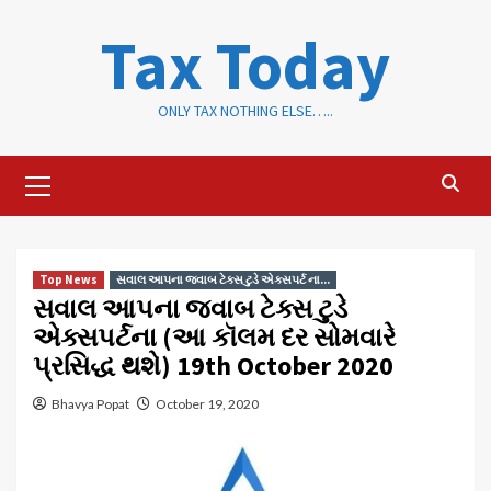
Skip
Tax Today
to
content
ONLY TAX NOTHING ELSE…..
Primary
Menu
Top News
સવાલ આપના જવાબ ટેક્સ ટુડે એક્સપર્ટ ના...
સવાલ આપના જવાબ ટેક્સ ટુડે
એક્સપર્ટના (આ કૉલમ દર સોમવારે
પ્રસિદ્ધ થશે) 19th October 2020
Bhavya Popat
October 19, 2020