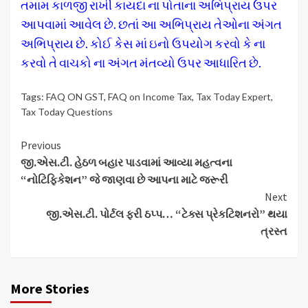
તમામ કાળજી રાખી કાયદા ના પોતાના અભિપ્રાય ઉપર
આપવામાં આવેલ છે. છતાં આ અભિપ્રાય તેઓના અંગત
અભિપ્રાય છે. કોઈ કેસ માં ઇનો ઉપયોગ કરવો કે ના
કરવો તે વાચકો ના અંગત મંતવ્યો ઉપર આધારિત છે.
Tags:
FAQ ON GST
,
FAQ on Income Tax
,
Tax Today Expert
,
Tax Today Questions
Continue
Previous
જી.એસ.ટી. હેઠળ બહાર પાડવામાં આવ્યા મહત્વના
Reading
“નોટિફિકેશન” જે જાણવા છે આપના માટે જરૂરી
Next
જી.એસ.ટી. પોર્ટલ ફરી ઠપ્પ… “ટેક્સ પ્રેકટિશનરો” થયા
ત્રસ્ત
More Stories