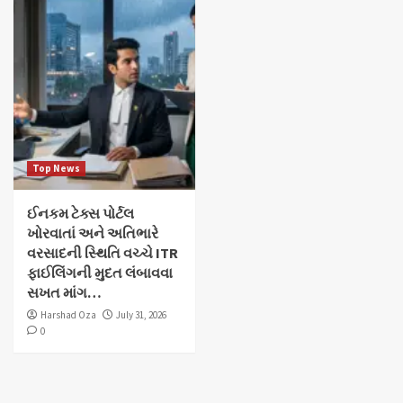
Top News
ઈનકમ ટેક્સ પોર્ટલ
ખોરવાતાં અને અતિભારે
વરસાદની સ્થિતિ વચ્ચે ITR
ફાઈલિંગની મુદત લંબાવવા
સખત માંગ…
Harshad Oza
July 31, 2026
0