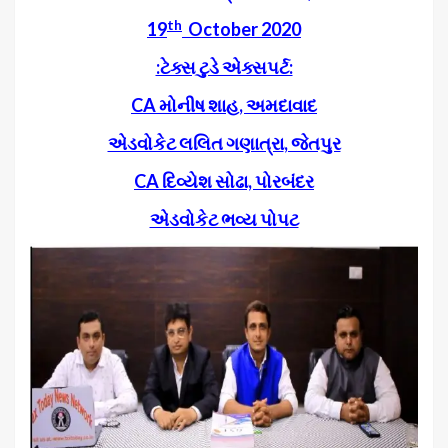
th
19
October 2020
:ટેક્સ ટુડે એક્સપર્ટ:
CA મોનીષ શાહ, અમદાવાદ
એડવોકેટ લલિત ગણાત્રા
, જેતપુર
CA દિવ્યેશ સોઢા, પોરબંદર
એડવોકેટ ભવ્ય પોપટ