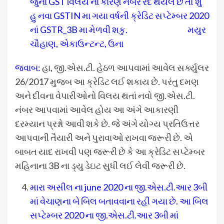
જુના GST વિલય નાં કારણે નંબર રદ થયેલ છે તો શુ
હુ નવા GSTIN મા ગયા વર્ષની ક્રેડિટ સપ્ટેમ્બર 2020
નાં GSTR_3B મા મેળવી શકુ. મયુર
ચૌહાણ, એકાઉન્ટન્ટ, ઉના
જવાબ:
હા, જી.એસ.ટી. હેઠળ આપવામાં આવેલ સર્ક્યુલર
26/2017 મુજબ આ ક્રેડિટ લઈ શકાય છે. પરંતુ દમણ
અને દીવના વેપારીઓનો વિલય થતાં નવો જી.એસ.ટી.
નંબર આપવામાં આવેલ હોય આ અંગે આકારણી
દરમ્યાન પ્રશ્નો આવી શકે છે. જે અંગે યોગ્ય પ્રતિઉત્તર
આપવાની તૈયારી અને પુરાવાઓ રાખવા જરૂરી છે. એ
બાબત યાદ રાખવી પણ જરૂરી છે કે આ ક્રેડિટ સપ્ટેમ્બર
મહિનાના 3B ના ડ્યુ ડેઇટ સુધી લઈ લેવી જરૂરી છે.
મારા અસીલ ના june 2020 ના જી.એસ.ટી.આર 3બી
માં વેચાણના બે બિલ બતાવવાના રહી ગયા છે. આ બિલ
સપ્ટેમ્બર 2020 ના જી.એસ.ટી.આર 3બી માં