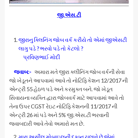
જી.એસ.ટી
જીરાનુ ક્લિનિંગ જોબ વર્ક કરીયે તો એમાં જીએસટી
લાગુ પડે ? ભરવો પડે તો કેટલો ?
પ્રવિણભાઈ મોદી
જવાબ:-
અમારા મતે જીરા ક્લીનિંગ જોબ વર્કની સેવા
જો ખેડૂતને આપવામાં આવે તો નોટિફિકેશન 12/2017 ની
એન્ટ્રી 55 હેઠળ પડે અને કરમુક્ત બને. જો ખેડૂત
સિવાયના વ્યક્તિ દ્વારા જોબવર્ક માટે આપવામાં આવે તો
તેના ઉપર CGST રેઇટ નોટિફિકેશનની 11/2017 ની
એન્ટ્રી 26 માં પડે અને 5% જી.એસ.ટી ભરવાની
જવાબદારી આવે તેવો અમારો મત છે.
મારા અસીલ મોબાઇલની દુકાન ચલાવે છે જેમાં