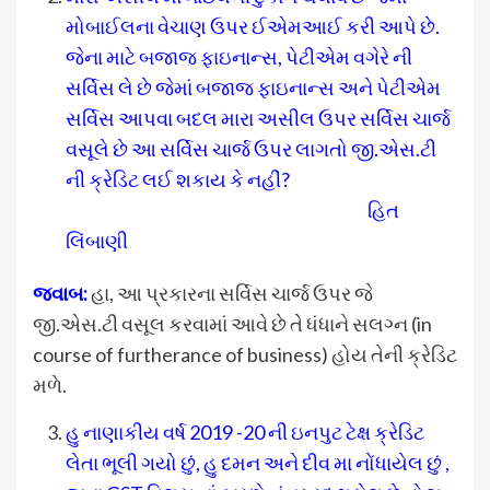
મોબાઈલના વેચાણ ઉપર ઈએમઆઈ કરી આપે છે.
જેના માટે બજાજ ફાઇનાન્સ, પેટીએમ વગેરે ની
સર્વિસ લે છે જેમાં બજાજ ફાઇનાન્સ અને પેટીએમ
સર્વિસ આપવા બદલ મારા અસીલ ઉપર સર્વિસ ચાર્જ
વસૂલે છે આ સર્વિસ ચાર્જ ઉપર લાગતો જી.એસ.ટી
ની ક્રેડિટ લઈ શકાય કે નહીં?
હિત
લિંબાણી
જવાબ:
હા, આ પ્રકારના સર્વિસ ચાર્જ ઉપર જે
જી.એસ.ટી વસૂલ કરવામાં આવે છે તે ધંધાને સલગ્ન (in
course of furtherance of business) હોય તેની ક્રેડિટ
મળે.
હુ નાણાકીય વર્ષ 2019 -20 ની ઇનપુટ ટેક્ષ ક્રેડિટ
લેતા ભૂલી ગયો છું, હુ દમન અને દીવ મા નોંધાયેલ છું ,