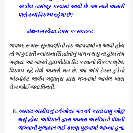
અપીલ નામંજૂર કરવામાં આવી છે. આ સામે અમારી
પાસે ક્યાં વિકલ્પ રહેલા છે?
મંથન સરવૈયા, ટેક્સ કન્સલ્ટન્ટ
જવાબ: રૂબરૂ સુનાવણીની તક આપવામાં ના આવી હોય
તો એ કુદરતી ન્યાયના સિદ્ધાંતોનું પાલન થયું ના હોય તેમ
ગણાય. આ બાબતે હાઇકોર્ટમાં રિટ કરવાનો વિકલ્પ શ્રેષ્ઠ
વિકલ્પ રહે તેવો અમારો મત છે. આ અંગે ટેક્સ ટુડેનો
એડવોકેટ ભાર્ગવ ગણાત્રા દ્વારા લખવામાં આવેલ ખાસ
લેખ જોઈ જવા વિનંતી.
અમારા અસીલનું ટર્નઓવર ગત વર્ષ કરતાં ઘણું ઓછું
થયું હોય
, અધિકારી દ્વારા અમારા અસીલની ધંધાની
જગ્યાની મુલાકાત લઈ કારણ પુછવામાં આવ્યા હતા.