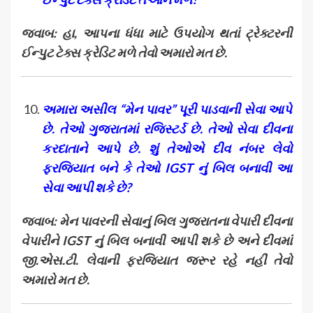
જવાબ: હા
, આપના ધંધા માટે ઉપયોગ થતાં ટ્રેક્ટરની
ઈન્પુટ ટેક્સ ક્રેડિટ મળે તેવો અમારો મત છે.
અમારા અસીલ “મેન પાવર” પૂરી પાડવાની સેવા આપે
છે. તેઓ ગુજરાતમાં રજિસ્ટર્ડ છે. તેઓ સેવા દીવના
કરદાતાને આપે છે. શું તેઓએ દીવ નંબર લેવો
ફરજિયાત બને કે તેઓ
IGST નું બિલ બનાવી આ
સેવા આપી શકે છે?
જવાબ: મેન પાવરની સેવાનું બિલ ગુજરાતના વેપારી દીવના
વેપારીને
IGST નું બિલ બનાવી આપી શકે છે અને દીવમાં
જી.એસ.ટી. લેવાની ફરજિયાત જરૂર રહે નહીં તેવો
અમારો મત છે.