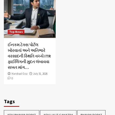
Top News
ઈનકમ ટેક્સ પોર્ટલ
ખોરવાતાં અને અતિભારે
વરસાદની સ્થિતિ વચ્ચે ITR
ફાઈલિંગની મુદત લંબાવવા
સખત માંગ…
Harshad Oza
July 31, 2026
0
Tags
ADV. BHAVYA POPAT
ADV. LALIT GANATRA
BHAVYA POPAT