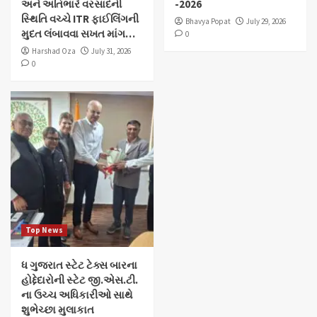
અને અતિભારે વરસાદની
-2026
સ્થિતિ વચ્ચે ITR ફાઈલિંગની
Bhavya Popat
July 29, 2026
મુદત લંબાવવા સખત માંગ…
0
Harshad Oza
July 31, 2026
0
Top News
ધ ગુજરાત સ્ટેટ ટેક્સ બારના
હોદ્દેદારોની સ્ટેટ જી.એસ.ટી.
ના ઉચ્ચ અધિકારીઓ સાથે
શુભેચ્છા મુલાકાત