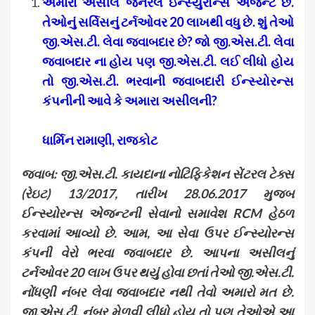
અમારા અસીલ જનરલ ઇન્સ્યુરોન્સ એજન્ટ છે.
તેઓનું સર્વિસનું ટર્નઓવર 20 લાખથી વધુ છે. શું તેઓ
જી.એસ.ટી. લેવા જવાબદાર છે
? જો જી.એસ.ટી. લેવા
જવાબદાર ના હોય પણ જી.એસ.ટી. લઈ લીધો હોય
તો જી.એસ.ટી. ભરવાની જવાબદારી ઈન્સ્યોરન્સ
કંપનીની આવે કે અમારા અસીલની?
ધાર્મિન રામાણી, રાજકોટ
જવાબ: જી.એસ.ટી. કાયદાના નોટિફિકેશન સેંટરલ ટેક્સ
(રેઇટ) 13/2017
,
તારીખ 28.06
.2017
મુજબ
ઈન્સ્યોરન્સ એજન્ટની સેવાનો સમાવેશ
RCM
હેઠળ
કરવામાં આવ્યો છે. આમ
,
આ સેવા ઉપર ઈન્સ્યોરન્સ
કંપની વેરો ભરવા જવાબદાર છે. આપના અસીલનું
ટર્નઓવર 20 લાખ ઉપર થયું હોવા છતાં તેઓ જી.એસ.ટી.
નોંધણી નંબર લેવા જવાબદાર નથી તેવો અમારો મત છે.
જી.એસ.ટી. નંબર મેળવી લીધો હોય તો પણ તેઓએ આ