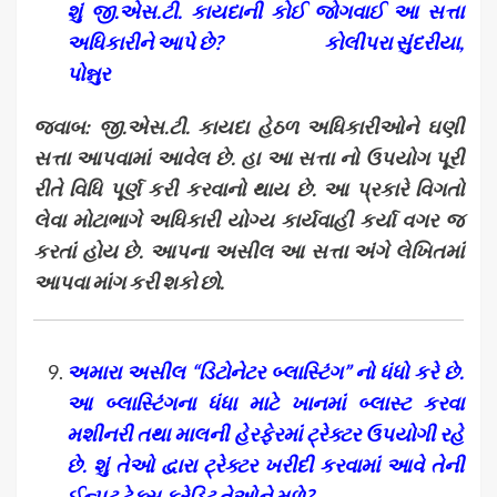
શું જી.એસ.ટી.
કાયદાની કોઈ જોગવાઈ આ સત્તા
અધિકારીને આપે છે
? કોલીપરા સુંદરીયા,
પોન્નુર
જવાબ: જી.એસ.ટી. કાયદા હેઠળ અધિકારીઓને ઘણી
સત્તા આપવામાં આવેલ છે. હા આ સત્તા નો ઉપયોગ પૂરી
રીતે વિધિ પૂર્ણ કરી કરવાનો થાય છે. આ પ્રકારે વિગતો
લેવા મોટાભાગે અધિકારી યોગ્ય કાર્યવાહી કર્યા વગર જ
કરતાં હોય છે. આપના અસીલ આ સત્તા અંગે લેખિતમાં
આપવા માંગ કરી શકો છો.
અમારા અસીલ “ડિટોનેટર બ્લાસ્ટિંગ” નો ધંધો કરે છે.
આ બ્લાસ્ટિંગના ધંધા માટે ખાનમાં બ્લાસ્ટ કરવા
મશીનરી તથા માલની હેરફેરમાં ટ્રેક્ટર ઉપયોગી રહે
છે. શું તેઓ દ્વારા ટ્રેક્ટર ખરીદી કરવામાં આવે તેની
ઈન્પુટ ટેક્સ ક્રેડિટ તેઓને મળે
?