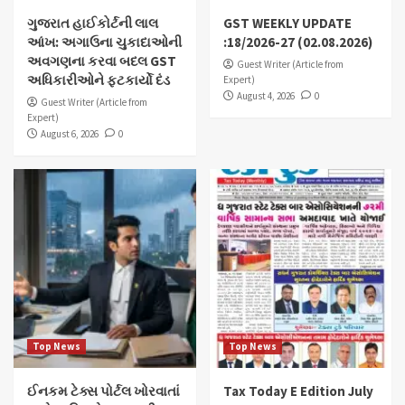
ગુજરાત હાઈકોર્ટની લાલ
GST WEEKLY UPDATE
આંખ: અગાઉના ચુકાદાઓની
:18/2026-27 (02.08.2026)
અવગણના કરવા બદલ GST
Guest Writer (Article from
અધિકારીઓને ફટકાર્યો દંડ
Expert)
August 4, 2026
0
Guest Writer (Article from
Expert)
August 6, 2026
0
Top News
Top News
ઈનકમ ટેક્સ પોર્ટલ ખોરવાતાં
Tax Today E Edition July