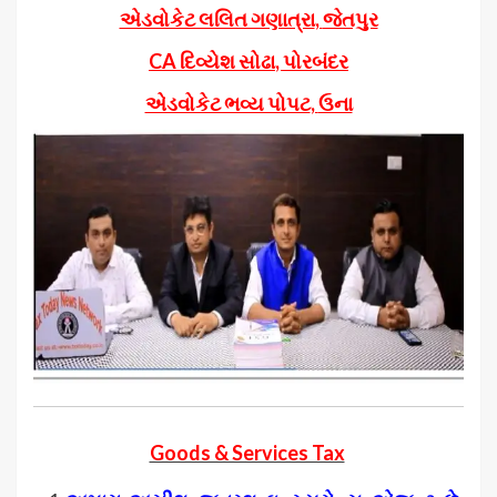
એડવોકેટ લલિત ગણાત્રા
,
જેતપુર
CA
દિવ્યેશ સોઢા
,
પોરબંદર
એડવોકેટ ભવ્ય પોપટ
,
ઉના
Goods & Services Tax