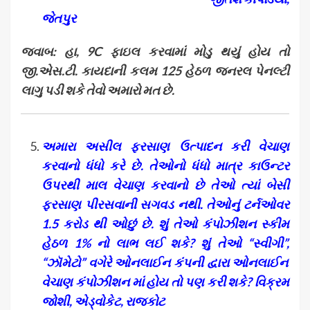
જેતપુર
જવાબ: હા
,
9
C
ફાઇલ કરવામાં મોડુ થયું હોય તો
જી.એસ.ટી. કાયદાની કલમ 125 હેઠળ જનરલ પેનલ્ટી
લાગુ પડી શકે તેવો અમારો મત છે.
અમારા અસીલ ફરસાણ ઉત્પાદન કરી વેચાણ
કરવાનો ધંધો કરે છે. તેઓનો ધંધો માત્ર કાઉન્ટર
ઉપરથી માલ વેચાણ કરવાનો છે તેઓ ત્યાં બેસી
ફરસાણ પીરસવાની સગવડ નથી. તેઓનું ટર્નઓવર
1.5 કરોડ થી ઓછું છે. શું તેઓ કંપોઝીશન સ્કીમ
હેઠળ 1% નો લાભ લઈ શકે
?
શું તેઓ “સ્વીગી”
,
“ઝૉમેટો” વગેરે ઓનલાઈન કંપની દ્વારા ઓનલાઈન
વેચાણ કંપોઝીશન માં હોય તો પણ કરી શકે
?
વિક્રમ
જોશી
,
એડ્વોકેટ
,
રાજકોટ