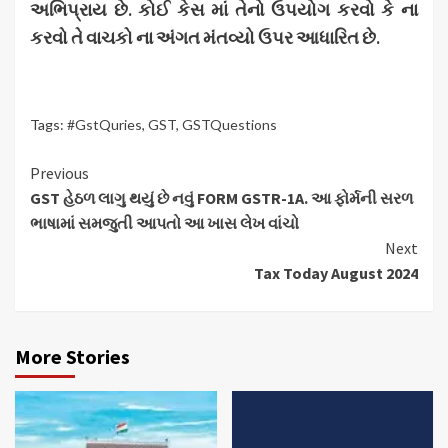
અભિપ્રાય છે
.
કોઈ કેસ માં તેનો ઉપયોગ કરવો કે ના
કરવો તે વાચકો ના અંગત મંતવ્યો ઉપર આધારિત છે
.
Tags:
#GstQuries
,
GST
,
GSTQuestions
Continue
Previous
GST હેઠળ લાગુ થયું છે નવું FORM GSTR-1A. આ ફોર્મની સરળ
Reading
ભાષામાં સમજુતી આપતો આ ખાસ લેખ વાંચો
Next
Tax Today August 2024
More Stories