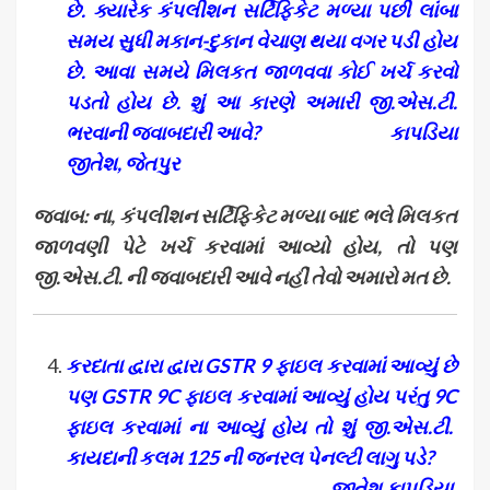
છે. ક્યારેક કંપલીશન સર્ટિફિકેટ મળ્યા પછી લાંબા
સમય સુધી મકાન-દુકાન વેચાણ થયા વગર પડી હોય
છે. આવા સમયે મિલકત જાળવવા કોઈ ખર્ચ કરવો
પડતો હોય છે. શું આ કારણે અમારી જી.એસ.ટી.
ભરવાની જવાબદારી આવે
?
કાપડિયા
જીતેશ
,
જેતપુર
જવાબ: ના
,
કંપલીશન સર્ટિફિકેટ મળ્યા બાદ ભલે મિલકત
જાળવણી પેટે ખર્ચ કરવામાં આવ્યો હોય
,
તો પણ
જી.એસ.ટી. ની જવાબદારી આવે નહીં તેવો અમારો મત છે.
કરદાતા દ્વારા દ્વારા
GSTR
9 ફાઇલ કરવામાં આવ્યું છે
પણ
GSTR
9
C
ફાઇલ કરવામાં આવ્યું હોય પરંતુ 9
C
ફાઇલ કરવામાં ના આવ્યું હોય તો શું જી.એસ.ટી.
કાયદાની કલમ 125 ની જનરલ પેનલ્ટી લાગુ પડે
?
જીતેશ કાપડિયા
,