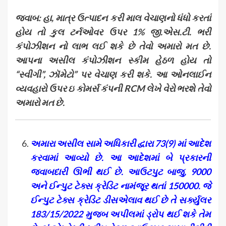
જવાબ: હા
,
માત્ર ઉત્પાદન કરી માલ વેચાણનો ધંધો કરતાં
હોય તો કુલ ટર્નઓવર ઉપર 1% જી.એસ.ટી. ભરી
કંપોઝીશન નો લાભ લઈ શકે છે તેવો અમારો મત છે.
આપના અસીલ કંપોઝીશન સ્કીમ હેઠળ હોય તો
“સ્વીગી”
,
ઝૉમેટો” પર વેચાણ કરી શકે
.
આ ઓનલાઈન
વ્યવહારો ઉપર ઇ કોમર્સ કંપની
RCM
લેખે વેરો ભરશે તેવો
અમારો મત છે.
અમારા અસીલ સામે અધિકારી દ્વારા 73(9) માં આદેશ
કરવામાં આવ્યો છે. આ આદેશમાં બે પ્રકારની
જવાબદારી ઊભી થઈ છે. આઉટપુટ બાજુ
,
9000
અને ઈન્પુટ ટેક્સ ક્રેડિટ નામંજૂર થતાં 150000. જે
ઈન્પુટ ટેક્સ ક્રેડિટ ડીસએલાવ થઈ છે તે સર્ક્યુલર
183/15/2022 મુજબ અપીલમાં ડ્રોપ થઈ શકે તેમ