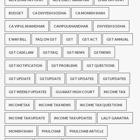
BUDGET
CA DIVYESH SODHA
CA MONISH SHAH
CA VIPUL KHANDHAR
CAVIPULKHANDHAR
DIVYESH SODHA
E WAY BILL
FAQ ON GST
GST
GST ACT
GST ANNUAL
GST CASE LAW
GST FAQ
GST NEWS
GSTNEWS
GST NOTIFICATION
GST PROBLEMS
GST QUESTIONS
GST UPDATE
GSTUPDATE
GST UPDATES
GSTUPDATES
GST WEEKLY UPDATES
GUJARAT HIGH COURT
INCOME TAX
INCOMETAX
INCOME TAX NEWS
INCOME TAX QUESTIONS
INCOME TAX UPDATE
INCOME TAX UPDATES
LALIT GANATRA
MONISH SHAH
PHULCHAB
PHULCHAB ARTICLE