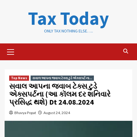
Skip
Tax Today
to
content
ONLY TAX NOTHING ELSE…..
Primary
Menu
Top News
સવાલ આપના જવાબ ટેક્સ ટુડે એક્સપર્ટ ના...
સવાલ આપના જવાબ ટેક્સ ટુડે
એક્સપર્ટના (આ કૉલમ દર શનિવારે
પ્રસિદ્ધ થશે) Dt 24.08.2024
Bhavya Popat
August 24, 2024