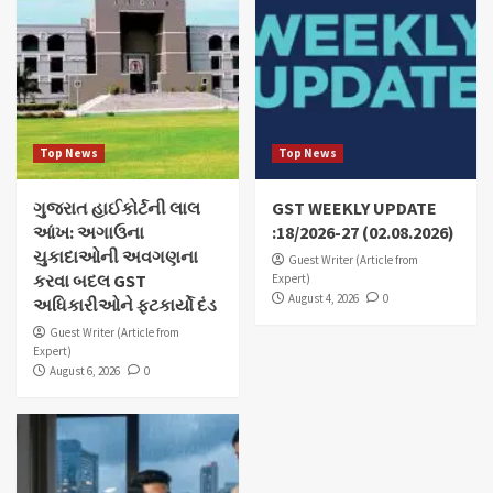
Top News
Top News
ગુજરાત હાઈકોર્ટની લાલ
GST WEEKLY UPDATE
આંખ: અગાઉના
:18/2026-27 (02.08.2026)
ચુકાદાઓની અવગણના
Guest Writer (Article from
કરવા બદલ GST
Expert)
August 4, 2026
0
અધિકારીઓને ફટકાર્યો દંડ
Guest Writer (Article from
Expert)
August 6, 2026
0