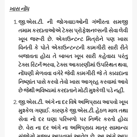
ખાસ નોંધ
જી
.
એસ
.
ટી
.
ની જોગવાઇઓની ગંભીરતા સમજી
તમામ કરદાતાઓએ ટેક્સ પ્રોફેશનલ્સની સેવા લેવી
ખૂબ જરૂરી છે
.
એકાઉન્ટન્ટ મિત્રોને પણ ખાસ
વિનંતી કે પોતે એકાઉન્ટન્ટની કામગીરી સારી રીતે
બજાવતા હોય તે બાબત ખૂબ સારી કહેવાય પરંતુ
ટેક્સ રિટર્ન ભરવા
,
ટેક્સ આકારણીમાં ઉપસ્થિત થવા
,
નોંધણી મેળવવા વગેરે જેવી કામગીરી જે તે કાયદાના
નિષ્ણાંત પાસે કરવો તેવો ખાસ આગ્રહ કરવામાં આવે
છે જેથી ભવિષ્યમાં કરદાતાને મોટી મુશ્કેલી પડે નહીં
.
જી
.
એસ
.
ટી
.
અંગે
ના
દર
વિષે
અભિપ્રાય
આપવો
ખૂબ
મુશ્કેલ
ગણાઈ
.
કારણકે
જી
.
એસ
.
ટી
.
હેઠળ
માલ
તથા
સેવા
નો
દર
ઘણા
પરિબળો
પર
નિર્ભર
કરતો
હોય
છે
.
વેરા
ના
દર
અંગે
ના
અભિપ્રાય
માત્ર
સામાન્ય
સંજોગો
મુજબ
આપવામાં
આવેલ
છે
.
આ
અંગે
આપ