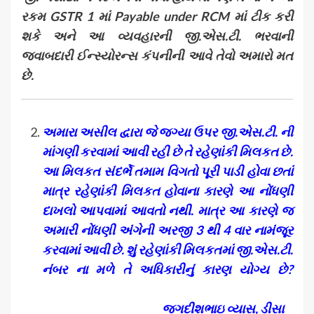
રકમ
GSTR
1 માં
Payable under RCM
માં ટીક કરી
શકે અને આ વ્યવહારની જી.એસ.ટી. ભરવાની
જવાબદારી ઈન્સ્યોરન્સ કંપનીની આવે તેવો અમારો મત
છે.
અમારા અસીલ દ્વારા જે જગ્યા ઉપર જી.એસ.ટી. ની
માંગણી કરવામાં આવી રહી છે તે રહેણાંકી મિલકત છે.
આ મિલકત સંદર્ભે તમામ વિગતો પૂરી પાડી હોવા છતાં
માત્ર રહેણાંકી મિલકત હોવાના કારણે આ નોંધણી
દાખલો આપવામાં આવતો નથી. માત્ર આ કારણે જ
અમારી નોંધણી અંગેની અરજી 3 થી 4 વાર નામંજૂર
કરવામાં આવી છે. શું રહેણાંકી મિલકતમાં જી.એસ.ટી.
નંબર ના મળે તે અધિકારીનું કારણ યોગ્ય છે
?
જગદીશભાઇ વ્યાસ
,
ડીસા