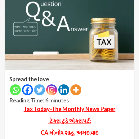
Spread the love
Reading Time:
6
minutes
Tax Today-The Monthly News Paper
:
ટેક્સ ટુડે એક્સપર્ટ
:
CA
મોનીષ શાહ
,
અમદાવાદ