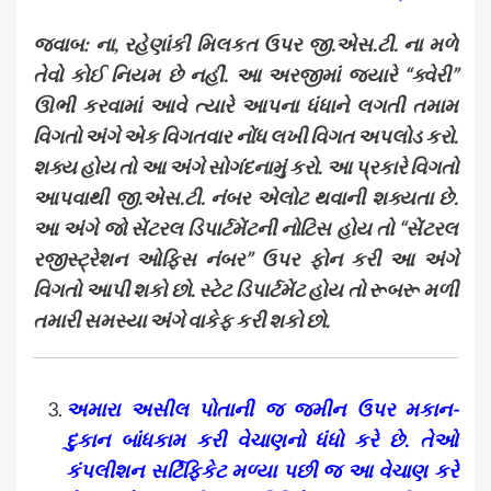
જવાબ: ના
,
રહેણાંકી મિલકત ઉપર જી.એસ.ટી. ના મળે
તેવો કોઈ નિયમ છે નહીં. આ અરજીમાં જ્યારે “ક્વેરી”
ઊભી કરવામાં આવે ત્યારે આપના ધંધાને લગતી તમામ
વિગતો અંગે એક વિગતવાર નોંધ લખી વિગત અપલોડ કરો.
શક્ય હોય તો આ અંગે સોગંદનામું કરો. આ પ્રકારે વિગતો
આપવાથી જી.એસ.ટી. નંબર એલોટ થવાની શક્યતા છે.
આ અંગે જો સેંટરલ ડિપાર્ટમેંટની નોટિસ હોય તો “સેંટરલ
રજીસ્ટ્રેશન ઓફિસ નંબર” ઉપર ફોન કરી આ અંગે
વિગતો આપી શકો છો. સ્ટેટ ડિપાર્ટમેંટ હોય તો રૂબરૂ મળી
તમારી સમસ્યા અંગે વાકેફ કરી શકો છો.
અમારા અસીલ પોતાની જ જમીન ઉપર મકાન-
દુકાન બાંધકામ કરી વેચાણનો ધંધો કરે છે. તેઓ
કંપલીશન સર્ટિફિકેટ મળ્યા પછી જ આ વેચાણ કરે