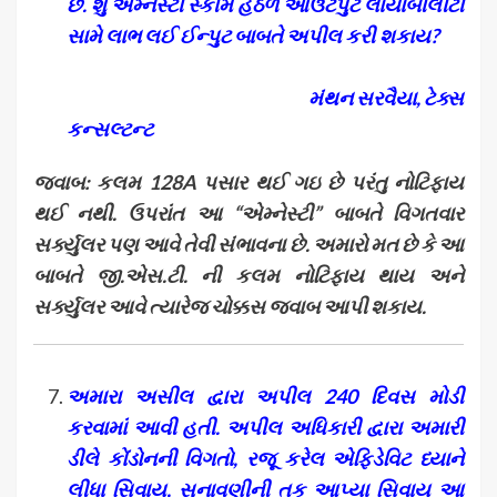
છે. શું એમ્નેસ્ટી સ્કીમ હેઠળ આઉટપુટ લાયાબીલીટી
સામે લાભ લઈ ઈન્પુટ બાબતે અપીલ કરી શકાય
?
મંથન સરવૈયા
,
ટેક્સ
કન્સલ્ટન્ટ
જવાબ: કલમ 128
A પસાર થઈ ગઇ છે પરંતુ નોટિફાય
થઈ નથી. ઉપરાંત આ “એમ્નેસ્ટી” બાબતે વિગતવાર
સર્ક્યુલર પણ આવે તેવી સંભાવના છે. અમારો મત છે કે આ
બાબતે જી.એસ.ટી. ની કલમ નોટિફાય થાય અને
સર્ક્યુલર આવે ત્યારેજ ચોક્કસ જવાબ આપી શકાય.
અમારા અસીલ દ્વારા અપીલ 240 દિવસ મોડી
કરવામાં આવી હતી. અપીલ અધિકારી દ્વારા અમારી
ડીલે કોંડોનની વિગતો
, રજૂ કરેલ એફિડેવિટ ધ્યાને
લીધા સિવાય, સુનાવણીની તક આપ્યા સિવાય આ