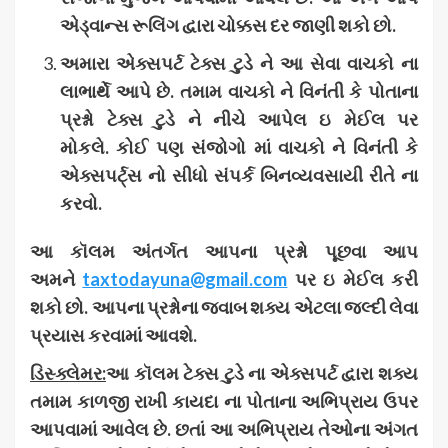
એડ્વાન્સ
રૂલિંગ
દ્વારા
ચોક્કસ
દર
જાણી
શકો
છો
.
અમારા
એક્સપર્ટ
ટેક્સ
ટુડે
ને
આ
સેવા
વાચકો
ના
લાભાર્થે
આપે
છે
.
તમામ
વાચકો
ને
વિનંતી
કે
પોતાના
પ્રશ્નો
ટેક્સ
ટુડે
ને
નીચે
આપેલ
ઇ
મેઈલ
પર
મોકલે
.
કોઈ
પણ
સંજોગો
માં
વાચકો
ને
વિનંતી
કે
એક્સપર્ટ્સ
નો
સીધો
સંપર્ક
બિનવ્યવસાયી
રીતે
ના
કરવો
.
આ
કૉલમ
અંતર્ગત
આપના
પ્રશ્નો
પૂછવા
આપ
અમને
taxtodayuna@gmail.com
પર
ઇ
મેઈલ
કરી
શકો
છો
.
આપના પ્રશ્નોના જવાબ શક્ય એટલા જલ્દી લેવા
પ્રયાસ કરવામાં આવશે
.
ડિસ્ક્લેમર
:
આ કૉલમ ટેક્સ ટુડે ના એક્સપર્ટ દ્વારા શક્ય
તમામ કાળજી રાખી કાયદા ના પોતાના અભિપ્રાય ઉપર
આપવામાં આવેલ છે
.
છતાં આ અભિપ્રાય તેઓના અંગત