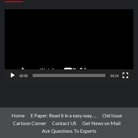
Video
Player
00:00
03:24
Home
E Paper: Read it in a easy way….
Old Issue
Cartoon Corner
Contact US
Get News on Mail
Ask Questions To Experts