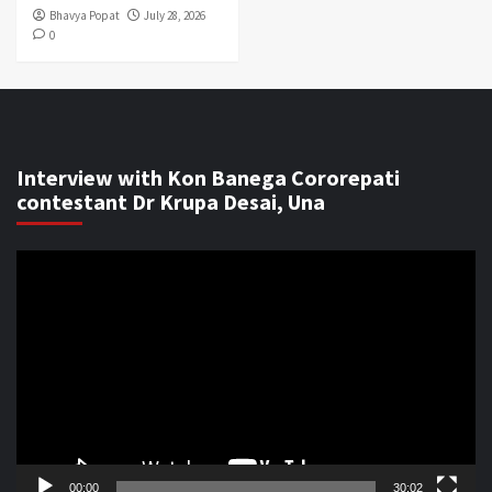
Bhavya Popat
July 28, 2026
0
Interview with Kon Banega Cororepati
contestant Dr Krupa Desai, Una
Video
Player
00:00
30:02