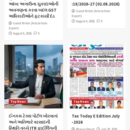
આંખ: અગાઉના ચુકાદાઓની
:18/2026-27 (02.08.2026)
અવગણના કરવા બદલ GST
Guest Writer (Article from
અધિકારીઓને ફટકાર્યો દંડ
Expert)
August 4, 2026
0
Guest Writer (Article from
Expert)
August 6, 2026
0
Top News
Top News
ઈનકમ ટેક્સ પોર્ટલ ખોરવાતાં
Tax Today E Edition July
અને અતિભારે વરસાદની
-2026
સ્થિતિ વચ્ચે ITR ફાઈલિંગની
Bhavya Popat
July 29, 2026