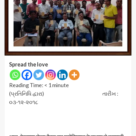
Spread the love
Reading Time:
< 1
minute
(પ્રતિનિધિ દ્વારા) તારીખ :
૦૩-૧૨-૨૦૧૮