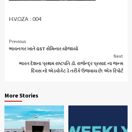
H.V.OZA : 004
Continue
Previous
ભાવનગર ખાતે GST સેમિનાર યોજાયો
Reading
Next
ભારત દેશના પ્રથમ રાષ્ટપતિ ડૉ. રાજેન્દ્ર પ્રસાદ ના જન્મ
દિવસ નો એડવોકેટ ડે તરીકે ઉજવાય છે: એક રિપોર્ટ
More Stories