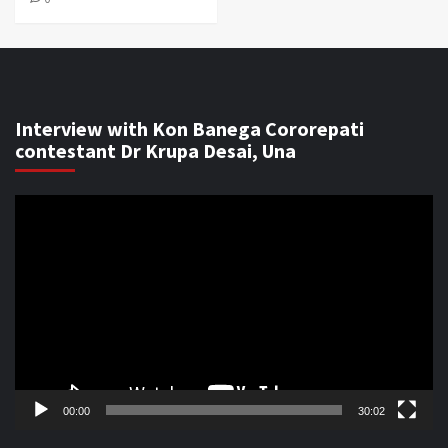
Interview with Kon Banega Cororepati
contestant Dr Krupa Desai, Una
Video
Player
00:00
30:02