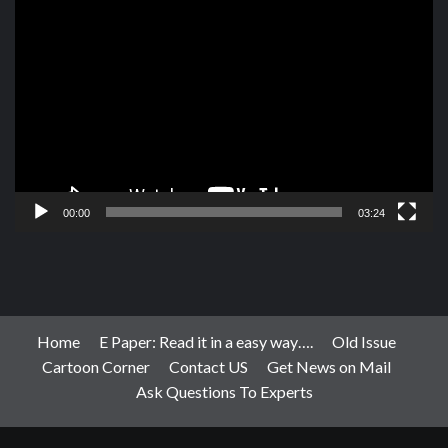
Video
Player
00:00
03:24
Home
E Paper: Read it in a easy way….
Old Issue
Cartoon Corner
Contact US
Get News on Mail
Ask Questions To Experts