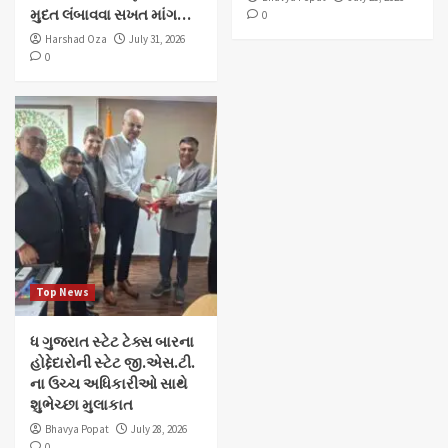
મુદત લંબાવવા સખત માંગ…
0
Harshad Oza
July 31, 2026
0
Top News
ધ ગુજરાત સ્ટેટ ટેક્સ બારના
હોદ્દેદારોની સ્ટેટ જી.એસ.ટી.
ના ઉચ્ચ અધિકારીઓ સાથે
શુભેચ્છા મુલાકાત
Bhavya Popat
July 28, 2026
0