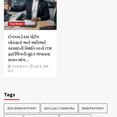
Top News
ઈનકમ ટેક્સ પોર્ટલ
ખોરવાતાં અને અતિભારે
વરસાદની સ્થિતિ વચ્ચે ITR
ફાઈલિંગની મુદત લંબાવવા
સખત માંગ…
Harshad Oza
July 31, 2026
0
Tags
ADV. BHAVYA POPAT
ADV. LALIT GANATRA
BHAVYA POPAT