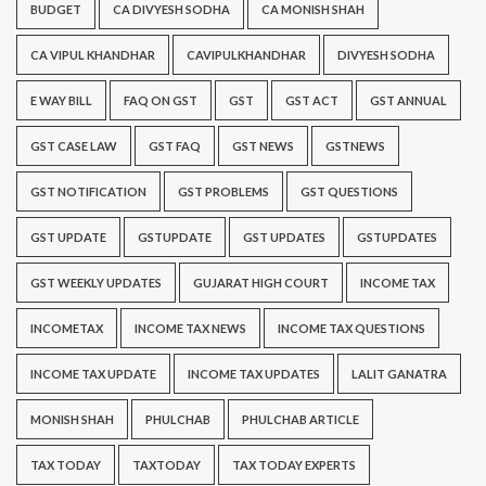
BUDGET
CA DIVYESH SODHA
CA MONISH SHAH
CA VIPUL KHANDHAR
CAVIPULKHANDHAR
DIVYESH SODHA
E WAY BILL
FAQ ON GST
GST
GST ACT
GST ANNUAL
GST CASE LAW
GST FAQ
GST NEWS
GSTNEWS
GST NOTIFICATION
GST PROBLEMS
GST QUESTIONS
GST UPDATE
GSTUPDATE
GST UPDATES
GSTUPDATES
GST WEEKLY UPDATES
GUJARAT HIGH COURT
INCOME TAX
INCOMETAX
INCOME TAX NEWS
INCOME TAX QUESTIONS
INCOME TAX UPDATE
INCOME TAX UPDATES
LALIT GANATRA
MONISH SHAH
PHULCHAB
PHULCHAB ARTICLE
TAX TODAY
TAXTODAY
TAX TODAY EXPERTS