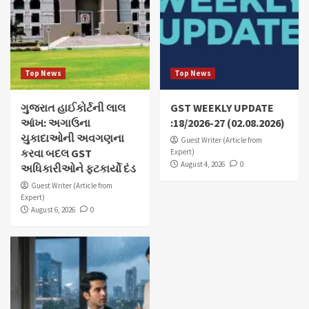
Top News
Top News
ગુજરાત હાઈકોર્ટની લાલ
GST WEEKLY UPDATE
આંખ: અગાઉના
:18/2026-27 (02.08.2026)
ચુકાદાઓની અવગણના
Guest Writer (Article from
કરવા બદલ GST
Expert)
August 4, 2026
0
અધિકારીઓને ફટકાર્યો દંડ
Guest Writer (Article from
Expert)
August 6, 2026
0