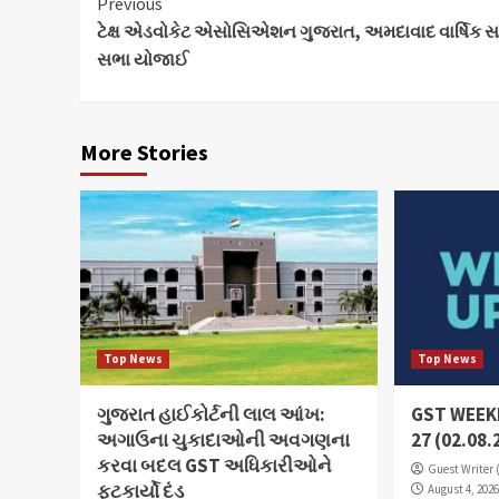
Continue
Previous
ટેક્ષ એડવોકેટ એસોસિએશન ગુજરાત, અમદાવાદ વાર્ષિક 
Reading
સભા યોજાઈ
More Stories
Top News
Top News
ગુજરાત હાઈકોર્ટની લાલ આંખ:
GST WEEKL
અગાઉના ચુકાદાઓની અવગણના
27 (02.08.
કરવા બદલ GST અધિકારીઓને
Guest Writer 
ફટકાર્યો દંડ
August 4, 202