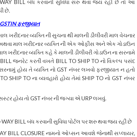
-WAY BILL બંધ કરવાની સુવિધા સરુ થવા જય રહી છે તો આ
ી છે.
GSTIN
ફરજીયાત
ં માલ ખરીદનાર વ્યક્તિ ની સુચના થી માલની ડીલીવરી માલ વેચનાર
હોય અથવા માલ ખરીદનાર વ્યક્તિ ની એક ઓફીસ અને એક ગોડાઉન
 માલ ખરીદનાર વ્યક્તિ કહે કે માલની ડીલીવરી ગોડાઉન ના સરનામે
Y BILL જનરેટ કરતી વખતે BILL TO SHIP TO નો વિકલ્પ પસંદ
ે સરનામું હોય તે વ્યક્તિ નો GST નંબર લખવો ફરજીયાત ન હતો
 TO SHIP TO ના વ્યવહારો હોય તેમાં SHIP TO નો GST નંબર
િસસ્ટર હોય તો GST નંબર ની જગ્યા એ URP લખવું.
-WAY BILL બંધ કરવાની સુવિધા પોર્ટલ પર શરુ થવા જય રહી છે
-WAY BILL CLOSURE નામનો ઓપ્સન આવશે જેનાથી સપ્લાયર,