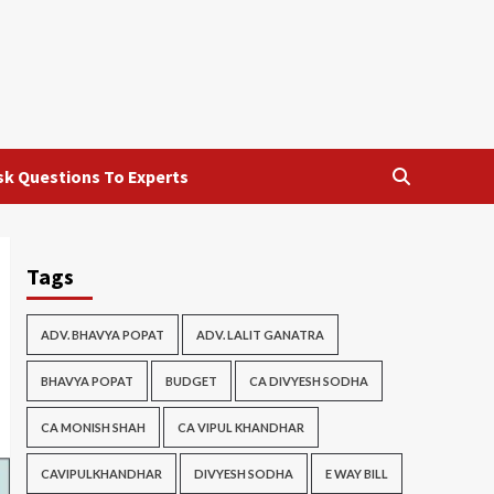
sk Questions To Experts
Tags
ADV. BHAVYA POPAT
ADV. LALIT GANATRA
BHAVYA POPAT
BUDGET
CA DIVYESH SODHA
CA MONISH SHAH
CA VIPUL KHANDHAR
CAVIPULKHANDHAR
DIVYESH SODHA
E WAY BILL