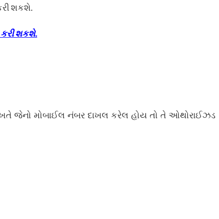
કરી શકશે.
 કરી શકશે.
ખતે જેનો મોબાઈલ નંબર દાખલ કરેલ હોય તો તે ઓથોરાઈઝડ