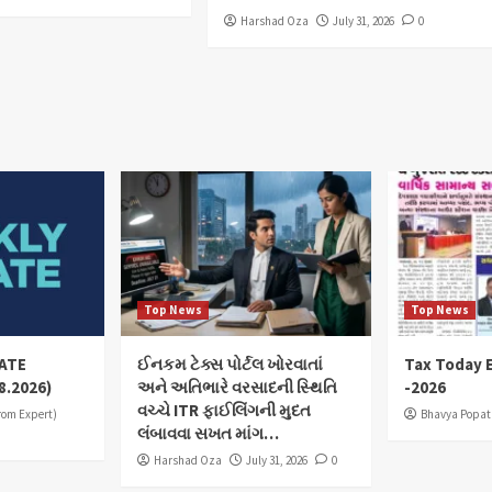
Harshad Oza
July 31, 2026
0
Top News
Top News
ATE
ઈનકમ ટેક્સ પોર્ટલ ખોરવાતાં
Tax Today E
8.2026)
અને અતિભારે વરસાદની સ્થિતિ
-2026
વચ્ચે ITR ફાઈલિંગની મુદત
from Expert)
Bhavya Popat
લંબાવવા સખત માંગ…
Harshad Oza
July 31, 2026
0