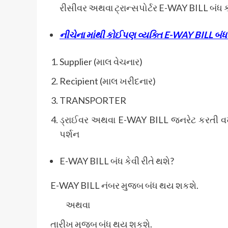
રીસીવર અથવા ટ્રાન્સપોર્ટર E-WAY BILL બંધ 
નીચેના માંથી કોઈપણ વ્યક્તિ E-WAY BILL બંધ
Supplier (માલ વેચનાર)
Recipient (માલ ખરીદનાર)
TRANSPORTER
ડ્રાઈવર અથવા E-WAY BILL જનરેટ કરતી વ
પર્શન
E-WAY BILL બંધ કેવી રીતે થશે?
E-WAY BILL નંબર મુજબ બંધ થય શકશે.
અથવા
તારીખ મુજબ બંધ થય શકશે.