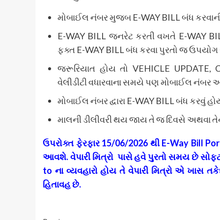
મોબાઈલ નંબર મુજબ E-WAY BILL બંધ કરવાની સ
E-WAY BILL જનરેટ કરતી વખતે E-WAY BILL
ફક્ત E-WAY BILL બંધ કરવા પુરતો જ ઉપયોગ ર
જરૂરિયાત હોય તો VEHICLE UPDATE, 
વેલીડીટી વધારવાના સમયે પણ મોબાઈલ નંબર અ
મોબાઈલ નંબર દ્વારા E-WAY BILL બંધ કરવું હો
માલની ડીલીવરી થય જાય તે જ દિવસે અથવા તેન
ઉપરોક્ત ફેરફાર
15/06/2026
થી
E-Way Bill Po
આવશે
.
વેપારી મિત્રો પાસે હવે પુરતો સમય છે સોફ્ટ
to
ના વ્યવહારો હોય તે વેપારી મિત્રો એ ખાસ તકેદા
હિતાવહ છે
.