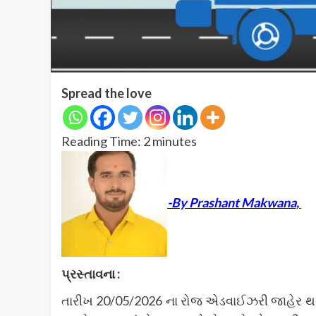
Spread the love
Reading Time:
2
minutes
-By Prashant Makwana,
પ્રસ્તાવના
:
તારીખ 20/05/2026 ના રોજ એડવાઈઝરી જાહેર થયે