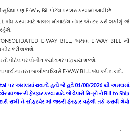
ુવિધા પણ E-Way Bill પોર્ટલ પર શરુ કરવામાં આવી છે
 બંધ કરવા માટે અલગ મોબાઈલ નંબર એન્ટર કરી શકીશું જે
હેશે.
CONSOLIDATED E-WAY BILL, અથવા E-WAY BILL ની
પડેટ કરી શકાશે.
ય તો પોર્ટલ પર લોગીન કર્યા વગર પણ થય શકશે.
ા પાછીના તરત જ બીજા દિવસે E-WAY BILL બંધ કરી શકાશે.
rtal
પર અમલમાં થવાનો હતો જે હવે
01/08/2026
થી અમલમાં
વેર માં જરૂરી ફેરફાર કરવા માટે
.
જે વેપારી મિત્રો ને
Bill
to
Ship
રી રાખી ને સોફ્ટવેર માં જરુરી ફેરફાર વહેલી તકે કરાવી લેવો