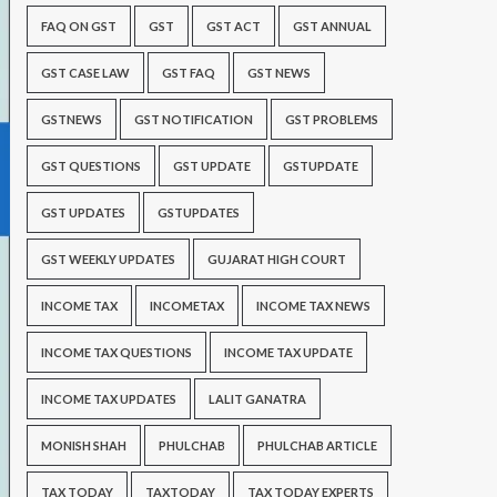
FAQ ON GST
GST
GST ACT
GST ANNUAL
GST CASE LAW
GST FAQ
GST NEWS
GSTNEWS
GST NOTIFICATION
GST PROBLEMS
GST QUESTIONS
GST UPDATE
GSTUPDATE
GST UPDATES
GSTUPDATES
GST WEEKLY UPDATES
GUJARAT HIGH COURT
INCOME TAX
INCOMETAX
INCOME TAX NEWS
INCOME TAX QUESTIONS
INCOME TAX UPDATE
INCOME TAX UPDATES
LALIT GANATRA
MONISH SHAH
PHULCHAB
PHULCHAB ARTICLE
TAX TODAY
TAXTODAY
TAX TODAY EXPERTS