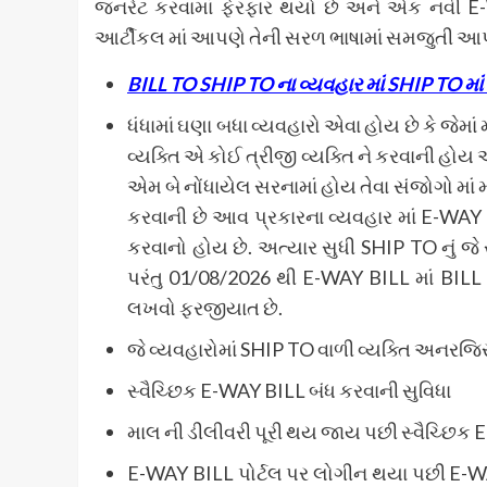
જનરેટ કરવામાં ફેરફાર થયો છે અને એક નવી E
આર્ટીકલ માં આપણે તેની સરળ ભાષામાં સમજુતી આપ
BILL
TO
SHIP
TO
ના વ્યવહાર માં
SHIP
TO
માં
ધંધામાં ઘણા બધા વ્યવહારો એવા હોય છે કે જેમા
વ્યક્તિ એ કોઈ ત્રીજી વ્યક્તિ ને કરવાની 
એમ બે નોંધાયેલ સરનામાં હોય તેવા સંજોગો માં
કરવાની છે આવ પ્રકારના વ્યવહાર માં E-WA
કરવાનો હોય છે. અત્યાર સુધી SHIP TO નું જ
પરંતુ 01/08/2026 થી E-WAY BILL માં BILL
લખવો ફરજીયાત છે.
જે વ્યવહારોમાં SHIP TO વાળી વ્યક્તિ અનરજ
સ્વૈચ્છિક E-WAY BILL બંધ કરવાની સુવિધા
માલ ની ડીલીવરી પૂરી થય જાય પછી સ્વૈચ્છિક E
E-WAY BILL પોર્ટલ પર લોગીન થયા પછી E