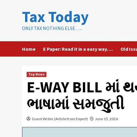
Skip
Tax Today
to
content
ONLY TAX NOTHING ELSE…..
Home
E Paper: Read it in a easy way….
Old Iss
Top News
E-WAY BILL માં 
ભાષામાં સમજુતી
Guest Writer (Article from Expert)
June 15, 2026