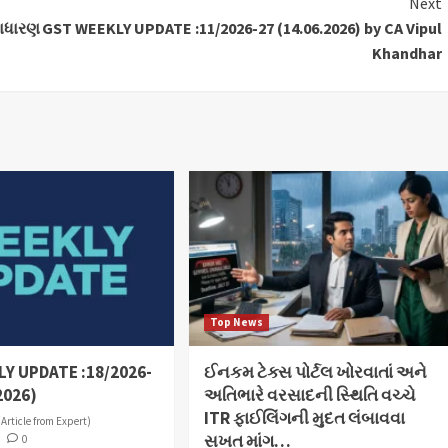
Next
સાધારણ
GST WEEKLY UPDATE :11/2026-27 (14.06.2026) by CA Vipul
Khandhar
Top News
Y UPDATE :18/2026-
ઈનકમ ટેક્સ પોર્ટલ ખોરવાતાં અને
2026)
અતિભારે વરસાદની સ્થિતિ વચ્ચે
ITR ફાઈલિંગની મુદત લંબાવવા
(Article from Expert)
સખત માંગ…
6
0