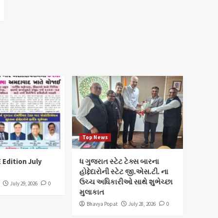
Top News
 Edition July
ધ ગુજરાત સ્ટેટ ટેક્સ બારના
હોદ્દેદારોની સ્ટેટ જી.એસ.ટી. ના
ઉચ્ચ અધિકારીઓ સાથે શુભેચ્છા
July 29, 2026
0
મુલાકાત
Bhavya Popat
July 28, 2026
0